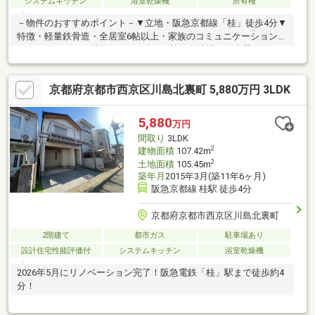
システムキッチン
浴室乾燥機
所有権
－物件のおすすめポイント－▼立地・阪急京都線「桂」徒歩4分▼
特徴・軽量鉄骨造・全居室6帖以上・家族のコミュニケーションを
促進するリビング階段・LDKは約16.8帖・食洗機・浄水器付キッ
チン・南・北の両面バルコニー・駐車場有(車種による)▼2026年5
月室内リフォーム済【新調】トイレ、浴室換気乾燥機、浴室鏡
京都府京都市西京区川島北裏町 5,880万円 3LDK
【貼替】全室クロス、床フロアタイル、CF▼周辺環境・フレスコ
桂駅東口店 約徒歩3分(200m)※容積率は前面道路幅員により160％
に制限■ ご希望の住まい探しをお手伝いします ━━━━━・・・
5,880
万円
物件の詳細・ご相談はお気軽にお問い合わせください。
間取り
3LDK
2
建物面積
107.42m
2
土地面積
105.45m
築年月
2015年3月(築11年6ヶ月)
阪急京都線 桂駅 徒歩4分
京都府京都市西京区川島北裏町
2階建て
都市ガス
駐車場あり
設計住宅性能評価付
システムキッチン
浴室乾燥機
2026年5月にリノベーション完了！阪急電鉄「桂」駅まで徒歩約4
分！