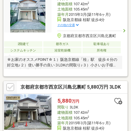
2
建物面積
107.42m
2
土地面積
105.45m
築年月
2015年3月(築11年6ヶ月)
阪急京都線 桂駅 徒歩4分
その他の交通
京都府京都市西京区川島北裏町
2階建て
都市ガス
駐車場あり
システムキッチン
浴室乾燥機
所有権
☆お家のオススメPOINT☆１）阪急京都線「桂」駅 徒歩４分の
好立地♪２）使い勝手の良い３LDKの間取り♪３）小さいお子様も
遊べる人工芝の庭付き♪４）２つのワイドバルコニーで家事もしや
すい♪５）洗面所も２つで忙しい朝も混み合わない♪《充実設備》
システムキッチン・浄水器・ウォシュレット付トイレ・TVモニタ
京都府京都市西京区川島北裏町 5,880万円 3LDK
付インターホン・三面鏡洗面台・浴室乾燥機・浴室暖房・食洗
機・太陽光発電システム『～内覧予約受付中～』＼【075-392-
5555】迄お気軽に電話ください！／◆ご案内方法事前にご連絡を
5,880
万円
頂き、日程調整をさせてご内覧をして頂きます。
間取り
3LDK
2
建物面積
107.42m
2
土地面積
105.45m
築年月
2015年3月(築11年6ヶ月)
阪急京都線 桂駅 徒歩4分