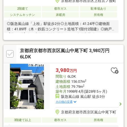
京都府京都市西京区上桂宮ノ後町
2階建て
都市ガス
駐車場あり
システムキッチン
床暖房
所有権
◎阪急嵐山線「上桂」駅徒歩2分◎土地面積：41.24坪◎建物面
積：41.89坪（木・鉄筋コンクリート造地下1階付2階建）◎納戸
【地下1階】有り◎前面道路幅員約6.0ｍ・公道◎電動シャッター
式駐車場(カーポート有り)※車種による◎電動シャッター式雨戸
【LDK（1カ所）、1階和室（1カ所）、洋室（1カ所）】◎床暖房
京都府京都市西京区嵐山中尾下町 3,980万円
有り【LDK（3面）、1階和室（1面）、2階和室（1面）、納戸／地
階（1面）】◎トイレ2ヶ所（1階・2階）有り◎ウォークインクロ
6LDK
ゼット有り
3,980
万円
間取り
6LDK
2
建物面積
156.07m
2
土地面積
79.79m
築年月
1998年4月(築28年5ヶ月)
阪急嵐山線 嵐山駅 徒歩3分
その他の交通
京都府京都市西京区嵐山中尾下町
3階建て以上
都市ガス
所有権