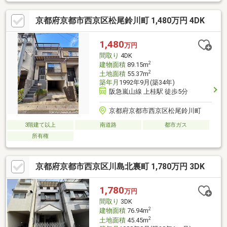
切丁寧にご説明させていただきます！！
京都府京都市西京区松尾鈴川町 1,480万円 4DK
1,480
万円
間取り
4DK
2
建物面積
89.15m
2
土地面積
55.37m
築年月
1992年9月(築34年)
阪急嵐山線 上桂駅 徒歩5分
京都府京都市西京区松尾鈴川町
3階建て以上
南道路
都市ガス
所有権
京都府京都市西京区川島北裏町 1,780万円 3DK
1,780
万円
間取り
3DK
2
建物面積
76.94m
2
土地面積
45.45m