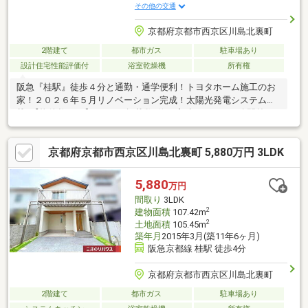
その他の交通
京都府京都市西京区川島北裏町
2階建て
都市ガス
駐車場あり
設計住宅性能評価付
浴室乾燥機
所有権
阪急『桂駅』徒歩４分と通勤・通学便利！トヨタホーム施工のお
家！２０２６年５月リノベーション完成！太陽光発電システム搭
載♪【物件数No.1】SUUMO掲載数1位の実績と、ネット公開前の
「未公開情報」で理想の住まいをご提案します。◆資金計画も安
心頭金0円、最長50年の長期ローンなど、提携銀行の多さを活か
京都府京都市西京区川島北裏町 5,880万円 3LDK
した最適なプランをご提示。ローン審査が不安な方もご相談くだ
さい。◆即日対応・年中無休「今から見たい」に全力で応えま
す。まずは資料請求・予約からお気軽にお問い合わせください！
5,880
万円
間取り
3LDK
2
建物面積
107.42m
2
土地面積
105.45m
築年月
2015年3月(築11年6ヶ月)
阪急京都線 桂駅 徒歩4分
京都府京都市西京区川島北裏町
2階建て
都市ガス
駐車場あり