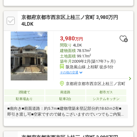
ドラッグひかり 嵯峨店 車9分京都嵐山郵便局 徒歩5分京都民医
連中央病院 車14分※現状有姿取引※建ぺい率、容積率超過※契約
京都府京都市西京区上桂三ノ宮町 3,980万円
不適合責任免責※天井収納有※増築未登記部有※キッチンIH使用
4LDK
3,980
万円
間取り
4LDK
2
建物面積
78.57m
2
土地面積
99.17m
築年月
2009年2月(築17年7ヶ月)
阪急嵐山線 上桂駅 徒歩5分
その他の交通
京都府京都市西京区上桂三ノ宮町
2階建て
南道路
都市ガス
駐車場あり
駐車2台
システムキッチン
■南向き■前面道路：約5.7ｍ■建物増築未登記部分約18.63ｍ2有■
即引き渡し可■空家ですので鍵もございますのでいつでもご内覧
可能です。一度ごゆっくりご内覧下さい。０１２０－０２１－３
１３までお気軽にお問い合わせ下さい。■経験年数10年以上の営
業スタッフ在籍、宅地建物取引士・古民家鑑定士1級等も取得して