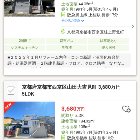
2
土地面積
44.05m
築年月
1991年5月(築35年4ヶ月)
阪急嵐山線 上桂駅 徒歩17分
その他の交通
京都府京都市西京区桂上野北町
2階建て
都市ガス
駐車場あり
システムキッチン
所有権
即入居可
■２０２３年１月リフォーム内容・コンロ新調・洗面化粧台新
調・給湯器新調・２階建具新調・フロア、クロス貼替 などなど
■シャッター付車庫あり！・車ｏｒバイク、自転車を悪天候の日
も安心して駐車・駐輪可能♪■物件南東隣が現在ガレージのため陽
当り、通風良好！■生活便利！小学校・スーパーまで徒歩５分♪・
京都府京都市西京区山田大吉見町 3,680万円
桂川小学校まで徒歩５分・業務スーパー桂店まで徒歩５分（４０
０ｍ）■ご内覧可能です♪ 本物件に関するお問い合わせは フジ
5LDK
ハウスまでお気軽にご連絡下さい！ フリーダイヤル⇒０１２０-
１２９-７８９
3,680
万円
間取り
5LDK
2
建物面積
184.32m
2
土地面積
105m
築年月
1995年7月(築31年2ヶ月)
阪急京都線 桂駅 徒歩18分