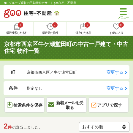
NTTグループ運営の不動産総合サイト goo住宅・不動産
1
0
0
0
最近検索した条件
最近見た物件
保存した条件
お気に入り
京都市西京区牛ケ瀬堂田町の中古一戸建て・中古
住宅 物件一覧
町
変更する
京都市西京区／牛ケ瀬堂田町
条件
変更する
指定なし
新着メールを受
検索条件を保存
アプリで探す
取る
2
件
が該当しました。