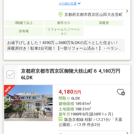
その他の交通
京都府京都市西京区山田大吉見町
3階建て以上
都市ガス
床暖房
リフォームリノベーシ
所有権
ョン
お値下げしました！4390万→3680万5LDKの広々とした住まい！
床暖房付き！駐車2台可能！【一部リフォーム済み！】・ベラン
ダ・屋根の洗浄＋塗装・２階トイレ新調・給湯器新調・２階LDK
クロス貼替【5LDK】家族の人数やライフスタイルに柔軟に対応で
きる間取り【駐車2台可能】来客時や将来的な車の増台にも対応可
京都府京都市西京区御陵大枝山町６ 4,180万円
能！【リビング17.5帖＋床暖房】快適で広々としたくつろぎ空間
【ビルドインガレージ】雨の日も快適に出入り可能【南面バルコ
6LDK
ニー・ベランダ】陽当たり・風通し良好で洗濯にも便利【生活施
設が充実】小・中学校、スーパー、病院、公園、郵便局すべて徒
4,180
万円
歩圏内！
間取り
6LDK
2
建物面積
189.81m
2
土地面積
188.51m
築年月
1988年8月(築38年1ヶ月)
阪急京都線 桂駅 バス21分/「天蓋
公園前」バス停 停歩2分