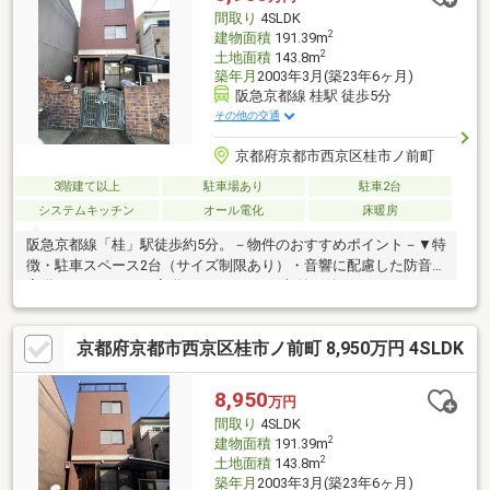
間取り
4SLDK
2
建物面積
191.39m
2
土地面積
143.8m
築年月
2003年3月(築23年6ヶ月)
阪急京都線 桂駅 徒歩5分
その他の交通
京都府京都市西京区桂市ノ前町
3階建て以上
駐車場あり
駐車2台
システムキッチン
オール電化
床暖房
阪急京都線「桂」駅徒歩約5分。－物件のおすすめポイント－▼特
徴・駐車スペース2台（サイズ制限あり）・音響に配慮した防音室
完備・エレベーター完備・ゆとりあのる収納（納戸、ウォークイ
ンクローゼットあり）・屋上からの眺望良好です（大文字、京都
タワーが望めます）・RC造3階建て～お問い合わせ、ご案内は物
京都府京都市西京区桂市ノ前町 8,950万円 4SLDK
件担当馬場まで～
8,950
万円
間取り
4SLDK
2
建物面積
191.39m
2
土地面積
143.8m
築年月
2003年3月(築23年6ヶ月)