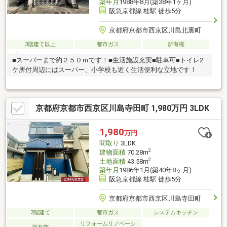
築年月
1988年8月(築38年1ヶ月)
阪急京都線 桂駅 徒歩5分
京都府京都市西京区川島北裏町
3階建て以上
都市ガス
所有権
■スーパーまで約２５０ｍです！■生活施設充実■駐車可■トイレ2
ケ所付周辺にはスーパー、小学校も近く生活便利な立地です！
京都府京都市西京区川島寺田町 1,980万円 3LDK
1,980
万円
間取り
3LDK
2
建物面積
70.28m
2
土地面積
43.58m
築年月
1986年1月(築40年8ヶ月)
阪急京都線 桂駅 徒歩5分
京都府京都市西京区川島寺田町
2階建て
都市ガス
システムキッチン
リフォームリノベーシ