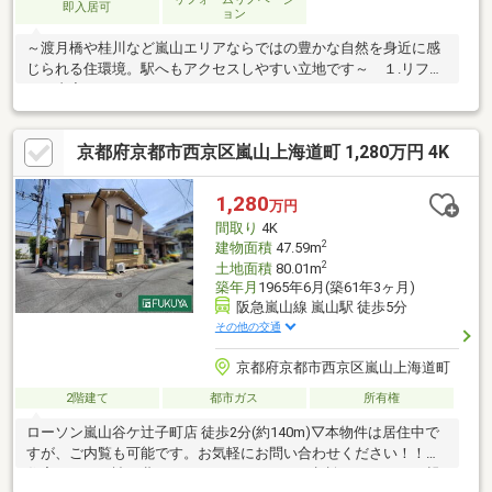
即入居可
ョン
～渡月橋や桂川など嵐山エリアならではの豊かな自然を身近に感
じられる住環境。駅へもアクセスしやすい立地です～ １.リフォ
ーム内容は？（2022.10）━━ｖ━━━━━━━━━━━━━■キ
ッチン、洗面新調■フローリング新調■クロス新調■外壁塗装な
ど ２.おうちのPOINT♪━━ｖ━━━━━━━━━■リビングにエ
京都府京都市西京区嵐山上海道町 1,280万円 4K
アコン１基あり！ ・新たに取り付ける必要がなく費用面でも嬉
しい♪■南向きのサンルームあり（４帖分） ・雨や花粉の時期に
室内干しができる ・家事が一階で完結する家事ラク効果！＼他
1,280
万円
のおうちもまとめてご案内いたします♪／・ネットに掲載されてい
間取り
4K
ない水面下情報をお届け
2
建物面積
47.59m
2
土地面積
80.01m
築年月
1965年6月(築61年3ヶ月)
阪急嵐山線 嵐山駅 徒歩5分
その他の交通
京都府京都市西京区嵐山上海道町
2階建て
都市ガス
所有権
ローソン嵐山谷ケ辻子町店 徒歩2分(約140m)▽本物件は居住中で
すが、ご内覧も可能です。お気軽にお問い合わせください！！▼
住宅ローンや諸経費のことどんなことでもご相談ください！！親