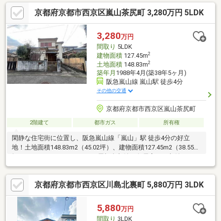
の主な魅力】・「上桂」駅徒歩4分の平坦立地で、 通勤・通学の
京都府京都市西京区嵐山茶尻町 3,280万円 5LDK
負担を抑えやすい。・南向き接道と5ｍの前面道路により、 陽当
りと開放感を確保しやすい。・2014年改装済。 L字型キッチン
や浴室テレビ、三面鏡洗面台を完備。・サンディ徒歩5分、 セブ
3,280
万円
ンイレブン徒歩4分と、買い物環境が整っている。
間取り
5LDK
2
建物面積
127.45m
2
土地面積
148.83m
築年月
1988年4月(築38年5ヶ月)
阪急嵐山線 嵐山駅 徒歩4分
その他の交通
京都府京都市西京区嵐山茶尻町
2階建て
都市ガス
所有権
閑静な住宅街に位置し、阪急嵐山線「嵐山」駅 徒歩4分の好立
地！土地面積148.83m2（45.02坪）、建物面積127.45m2（38.55
坪）のゆとりある5LDKです。屋根裏収納や各居室には収納スペー
スもあり、生活空間を広くすっきりお使いいただけます。嵐山の
落ち着いた住環境に加え、駅徒歩圏内の利便性を兼ね備えた住ま
京都府京都市西京区川島北裏町 5,880万円 3LDK
い。建替え用地としてもご検討いただけます！この機会にぜひ現
地をご覧ください。
5,880
万円
間取り
3LDK