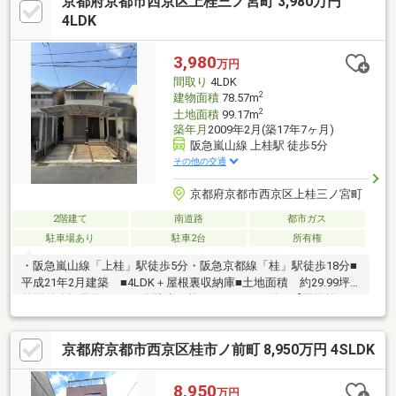
京都府京都市西京区上桂三ノ宮町 3,980万円
おりますのでご安心ください。
4LDK
3,980
万円
間取り
4LDK
2
建物面積
78.57m
2
土地面積
99.17m
築年月
2009年2月(築17年7ヶ月)
阪急嵐山線 上桂駅 徒歩5分
その他の交通
京都府京都市西京区上桂三ノ宮町
2階建て
南道路
都市ガス
駐車場あり
駐車2台
所有権
・阪急嵐山線「上桂」駅徒歩5分・阪急京都線「桂」駅徒歩18分■
平成21年2月建築 ■4LDK＋屋根裏収納庫■土地面積 約29.99坪■
前面道路幅員約5.7ｍ■2台駐車可能（カーポート付）【周辺施
設】 ・グルメシティ上桂店まで約580ｍ・セブンイレブン京都
上桂前田町店まで約210ｍ・スギ薬局桂五条店まで約240ｍ・京都
京都府京都市西京区桂市ノ前町 8,950万円 4SLDK
中央信用金庫桂支店まで約460ｍ・西京区役所まで約600ｍ・三菱
京都病院まで約440ｍ・桂川小学校まで約990ｍ・桂中学校まで約
300ｍ
8,950
万円