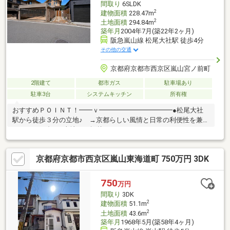
間取り
6SLDK
2
建物面積
228.47m
2
土地面積
294.84m
築年月
2004年7月(築22年2ヶ月)
阪急嵐山線 松尾大社駅 徒歩4分
その他の交通
京都府京都市西京区嵐山宮ノ前町
2階建て
都市ガス
駐車場あり
駐車3台
システムキッチン
所有権
おすすめＰＯＩＮＴ！━━ｖ━━━━━━━━━━━●松尾大社
駅から徒歩３分の立地♪ →京都らしい風情と日常の利便性を兼ね
そろえた一邸！●土地８９坪越え！ →６SLDKもあり、ゆとりの
ある敷地！●周辺にはコンビニ２件ございます！ →駅前には京
都銀行もあり、便利♪ 資金計画もお任せ下さい！━━ｖ
京都府京都市西京区嵐山東海道町 750万円 3DK
━━━━━━━━━━━━━・どれぐらいの住宅ローンが組め
る？・借入があるけどローンは組める？ など…！何でもお気軽
にご相談下さいませ！不動産のプロが最適な方法をご提案いたし
750
万円
ます！
間取り
3DK
2
建物面積
51.1m
2
土地面積
43.6m
築年月
1968年5月(築58年4ヶ月)