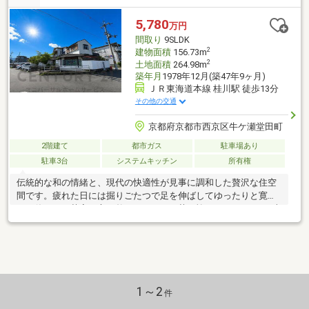
5,780
万円
間取り
9SLDK
2
建物面積
156.73m
2
土地面積
264.98m
築年月
1978年12月(築47年9ヶ月)
ＪＲ東海道本線 桂川駅 徒歩13分
その他の交通
京都府京都市西京区牛ケ瀬堂田町
2階建て
都市ガス
駐車場あり
駐車3台
システムキッチン
所有権
伝統的な和の情緒と、現代の快適性が見事に調和した贅沢な住空
間です。疲れた日には掘りごたつで足を伸ばしてゆったりと寛
ぎ、休日には茶室で心を整える一服のお茶を愉しむ――そんな日本
ならではの「美」と「粋」を感じられる豊かな暮らしがここには
あります。落ち着いた雰囲気に包まれた閑静な住宅街に位置しな
がら、JR桂川駅まで徒歩13分と生活利便性も良い立地です。静寂
の中で心を満たすプライベートな時間と、都市のスマートな暮ら
しやすさ。その双方を無理なく享受できる、まさに大人にこそ選
んでいただきたい憧れの邸宅です。 【リフォーム歴】 ■キッチ
1～2
件
ン・洗面台・お風呂 交換 ■リビングフローリング貼替