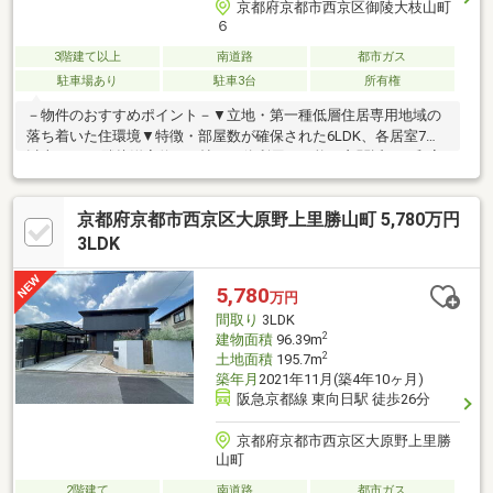
京都府京都市西京区御陵大枝山町
６
3階建て以上
南道路
都市ガス
駐車場あり
駐車3台
所有権
－物件のおすすめポイント－▼立地・第一種低層住居専用地域の
落ち着いた住環境▼特徴・部屋数が確保された6LDK、各居室7帖
以上・LDと隣接洋室約10.0帖は一体利用も可能・玄関近くの和室
は約8.0帖、床の間・広縁付・室内随所に出窓を採用、採光に配
慮・駐車スペース3台分有(車種による)▼周辺環境・京都市立桂坂
京都府京都市西京区大原野上里勝山町 5,780万円
小学校 徒歩9分(約650m)※売主様のご希望により内覧は8月下旬以
降※法令規定の建ぺい率を超過しているため、再建築の際現在と
3LDK
同規模の建築物の建築不可■ ご希望の住まい探しをお手伝いしま
す ━━━━━・・・物件の詳細・ご相談はお気軽にお問い合わせ
5,780
万円
ください。
間取り
3LDK
2
建物面積
96.39m
2
土地面積
195.7m
築年月
2021年11月(築4年10ヶ月)
阪急京都線 東向日駅 徒歩26分
京都府京都市西京区大原野上里勝
山町
2階建て
南道路
都市ガス