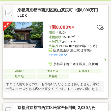
京都府京都市西京区嵐山茶尻町 1億8,000万円
5LDK
1億8,000
万円
間取り
5LDK
2
建物面積
158.07m
2
土地面積
349.19m
築年月
1986年10月(築39年11ヶ月)
阪急嵐山線 嵐山駅 徒歩5分
その他の交通
京都府京都市西京区嵐山茶尻町
2階建て
都市ガス
駐車場あり
駐車2台
所有権
すぐに入居できるので、お待ちいただくことはありません。常に
一定のニーズがある広い浴室タイプです。トイレが2ヶ所にあるの
で複数人でも快適に暮らせます。この物件は1億8000万円となっ
ており設備内容も充実です。こちらは中古の戸建て物件です。駅
から物件まで徒歩5分です。車での急な来客時にも対応できるの
京都府京都市西京区松室吾田神町 2,080万円
が、駐車2台可能な物件です。