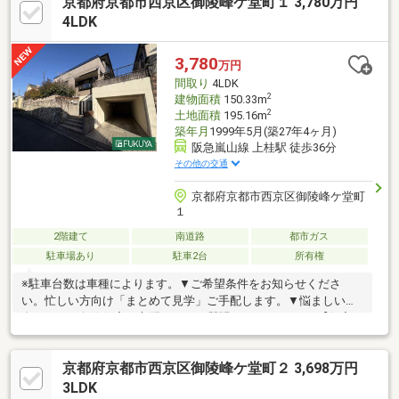
京都府京都市西京区御陵峰ケ堂町１ 3,780万円
くり見学しやすい・全居室6帖以上・収納付きで、寝室と仕事・趣
味部屋を分けやすい・スーパー・総合病院徒歩10分以内で、買物
4LDK
や通院を生活圏に置きやすい・前面道路約6mで、駐車や通行の利
便性が高い
3,780
万円
間取り
4LDK
2
建物面積
150.33m
2
土地面積
195.16m
築年月
1999年5月(築27年4ヶ月)
阪急嵐山線 上桂駅 徒歩36分
その他の交通
京都府京都市西京区御陵峰ケ堂町
１
2階建て
南道路
都市ガス
駐車場あり
駐車2台
所有権
※駐車台数は車種によります。▼ご希望条件をお知らせくださ
い。忙しい方向け「まとめて見学」ご手配します。▼悩ましい頭
金のこと、欠陥住宅の心配など、ご質問だけでもどうぞ♪【住宅ロ
ーン相談・資金計画・無料】○ローン相談からしたい○どれくらい
借入可能か知りたい○金利優遇や住宅ローン控除などお得な情報
京都府京都市西京区御陵峰ケ堂町２ 3,698万円
がほしい○車ローンや現借入をおまとめしたい○引越し代や家具購
入代も含めれますか など等ネット銀行、メガバンク、地方銀行
3LDK