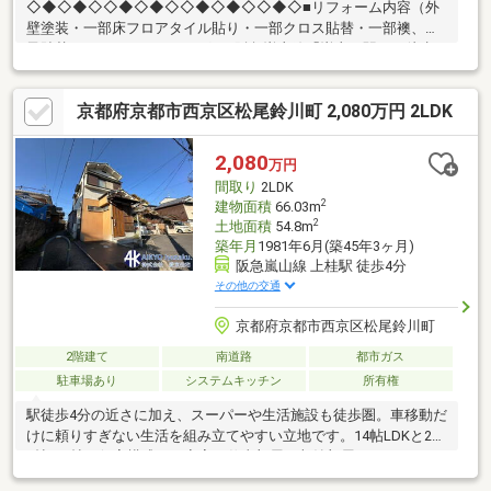
◇◆◇◆◇◇◆◇◆◇◇◆◇◆◇◇◆◇■リフォーム内容（外
壁塗装・一部床フロアタイル貼り・一部クロス貼替・一部襖、障
子貼替・ハウスクリーニング）■阪急嵐山線「嵐山」駅まで徒歩
約3分京福嵐山本線「嵐山」駅まで徒歩約10分「嵯峨嵐山」駅ま
で徒歩約18分●嵐山東小学校まで徒歩約10分●松尾中学校まで徒歩
京都府京都市西京区松尾鈴川町 2,080万円 2LDK
約24分■周辺施設ミニストップ 嵐山駅前店まで約140ｍフレスコ
SAGA(サガ)店まで約1680ｍ嵐山 昇龍苑まで約760ｍ嵐山モンキー
パークまで約370ｍ◎見学カレンダーから予約できます◎赤い見
2,080
万円
学ボタンをクリック♪お電話でのお問い合わせもお待ちして おり
間取り
2LDK
ます！
2
建物面積
66.03m
2
土地面積
54.8m
築年月
1981年6月(築45年3ヶ月)
阪急嵐山線 上桂駅 徒歩4分
その他の交通
京都府京都市西京区松尾鈴川町
2階建て
南道路
都市ガス
駐車場あり
システムキッチン
所有権
駅徒歩4分の近さに加え、スーパーや生活施設も徒歩圏。車移動だ
けに頼りすぎない生活を組み立てやすい立地です。14帖LDKと2階
8帖・6帖の個室構成で、寝室・仕事部屋・収納部屋などライフス
タイルに合わせた使い分けも検討しやすい間取りです。【本物件