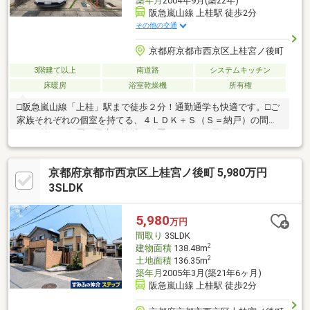
築年月
2004年9月(築22年)
阪急嵐山線 上桂駅 徒歩2分
その他の交通
京都府京都市西京区上桂宮ノ後町
3階建て以上
南道路
システムキッチン
床暖房
浴室乾燥機
所有権
□阪急嵐山線「上桂」駅まで徒歩２分！通勤通学も快適です。□ご
家族それぞれの個室を持てる、４ＬＤＫ＋Ｓ（Ｓ＝納戸）の間取
り。□第一種低層住居専用地域に位置しており、周囲は穏やかな
住環境です。□２階ＬＤＫで、外からの視線が気になりにくくプ
ライバシーを確保できます◎□ご家族との会話が弾む、対面式キ
京都府京都市西京区上桂宮ノ後町 5,980万円
ッチンが採用されています。□浴室乾燥機が備わり、雨の日など
洗濯物を浴室内で干すことができます。□トイレは１階と２階そ
3SLDK
れぞれに備えられており、来客時も便利に利用できます。◆周辺
環境・京都市立桂川小学校まで７９０ｍ（徒歩１０分）・京都市
5,980
万円
立桂中学校まで６３０ｍ（徒歩８分）
間取り
3SLDK
2
建物面積
138.48m
2
土地面積
136.35m
築年月
2005年3月(築21年6ヶ月)
阪急嵐山線 上桂駅 徒歩2分