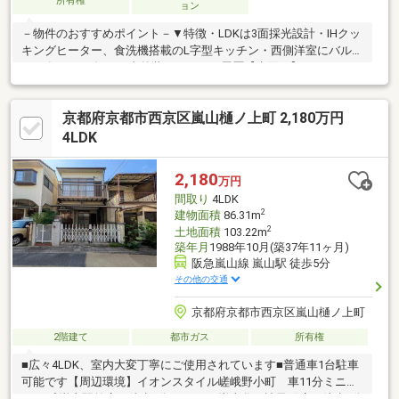
所有権
ョン
－物件のおすすめポイント－▼特徴・LDKは3面採光設計・IHクッ
キングヒーター、食洗機搭載のL字型キッチン・西側洋室にバルコ
ニー有▼2017年12月内外装リフォーム履歴【水回り】キッチン、
浴室、トイレ、洗面所、給湯器【内装】フローリング、クロス、
建具【その他】外壁※本物件は規定の建ぺい率・容積率を超過し
京都府京都市西京区嵐山樋ノ上町 2,180万円
ており、現在と同規模の建築物の再建築はできません※増築未登
記部分有 箇所:1階浴室・LDK部分／構造:不明／時期:不詳／面積:
4LDK
約2.8平米(テープ測量)■ ご希望の住まい探しをお手伝いします
━━━━━・・・物件の詳細・ご相談はお気軽にお問い合わせく
2,180
万円
ださい。
間取り
4LDK
2
建物面積
86.31m
2
土地面積
103.22m
築年月
1988年10月(築37年11ヶ月)
阪急嵐山線 嵐山駅 徒歩5分
その他の交通
京都府京都市西京区嵐山樋ノ上町
2階建て
都市ガス
所有権
■広々4LDK、室内大変丁寧にご使用されています■普通車1台駐車
可能です【周辺環境】イオンスタイル嵯峨野小町 車11分ミニス
トップ 嵐山駅前店 徒歩4分ローソン 嵐山谷ケ辻子町店 徒歩4分