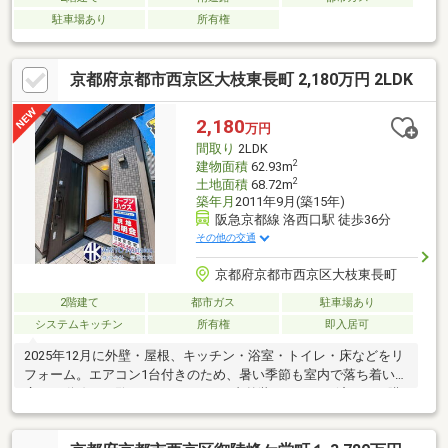
駐車場あり
所有権
京都府京都市西京区大枝東長町 2,180万円 2LDK
2,180
万円
間取り
2LDK
2
建物面積
62.93m
2
土地面積
68.72m
築年月
2011年9月(築15年)
阪急京都線 洛西口駅 徒歩36分
その他の交通
京都府京都市西京区大枝東長町
2階建て
都市ガス
駐車場あり
システムキッチン
所有権
即入居可
2025年12月に外壁・屋根、キッチン・浴室・トイレ・床などをリ
フォーム。エアコン1台付きのため、暑い季節も室内で落ち着いて
広さや動線をご覧いただけます。・内外装リフォーム済みで、購
入後の改装負担を抑えやすい・キッチン・浴室・トイレ・床な
ど、毎日使う箇所を改装・エアコン1台付きで、夏場も室内をゆっ