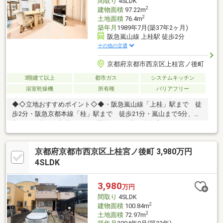
間取り
4SLDK
2
建物面積
97.22m
2
土地面積
76.4m
築年月
1989年7月(築37年2ヶ月)
阪急嵐山線 上桂駅 徒歩2分
その他の交通
京都府京都市西京区上桂宮ノ後町
3階建て以上
都市ガス
システムキッチン
浴室乾燥機
所有権
バリアフリー
◆◇立地おすすめポイント◇◆・阪急嵐山線「上桂」駅まで 徒
歩2分・阪急京都本線「桂」駅まで 徒歩21分・嵐山まで5分、烏
丸まで15分と好立地です。・周辺は一戸建や飲食店、ドラッグス
トア等が立地しております。◆◇対象不動産おすすめポイント
◇◆・豊富な収納で日々の暮らしを支えます。・空間を無駄なく
京都府京都市西京区上桂宮ノ後町 3,980万円
使える納戸付き、居住空間と収納を分けることで生活にメリハリ
が生まれます。・徒歩圏内に中学校があり、毎日の通学も安心
4SLDK
で、子育て世代に嬉しい立地です。本物件の問合せは、担当：大
野（おおの）までお願い致します。会社携帯：080-3414-9698いつ
3,980
万円
でもお気軽にご連絡くださいませ。
間取り
4SLDK
2
建物面積
100.84m
2
土地面積
72.97m