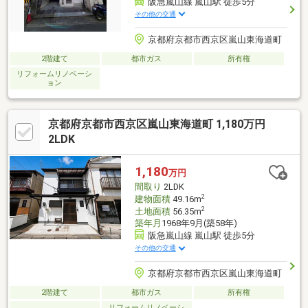
阪急嵐山線 嵐山駅 徒歩5分
その他の交通
京都府京都市西京区嵐山東海道町
2階建て
都市ガス
所有権
リフォームリノベーシ
ョン
京都府京都市西京区嵐山東海道町 1,180万円
2LDK
1,180
万円
間取り
2LDK
2
建物面積
49.16m
2
土地面積
56.35m
築年月
1968年9月(築58年)
阪急嵐山線 嵐山駅 徒歩5分
その他の交通
京都府京都市西京区嵐山東海道町
2階建て
都市ガス
所有権
リフォームリノベーシ