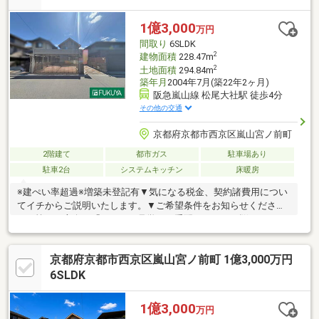
1億3,000
万円
間取り
6SLDK
2
建物面積
228.47m
2
土地面積
294.84m
築年月
2004年7月(築22年2ヶ月)
阪急嵐山線 松尾大社駅 徒歩4分
その他の交通
京都府京都市西京区嵐山宮ノ前町
2階建て
都市ガス
駐車場あり
駐車2台
システムキッチン
床暖房
※建ぺい率超過※増築未登記有▼気になる税金、契約諸費用につい
てイチからご説明いたします。▼ご希望条件をお知らせくださ
い。忙しい方向け「まとめて見学」ご手配します。▼悩ましい頭
金のこと、欠陥住宅の心配など、ご質問だけでもどうぞ♪【住宅ロ
ーン相談・資金計画・無料】○ローン相談からしたい○どれくらい
京都府京都市西京区嵐山宮ノ前町 1億3,000万円
借入可能か知りたい○金利優遇や住宅ローン控除などお得な情報
がほしい○車ローンや現借入をおまとめしたい○引越し代や家具購
6SLDK
入代も含めれますか など等ネット銀行、メガバンク、地方銀行
と提携しております
1億3,000
万円