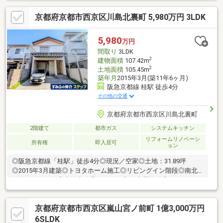
京都府京都市西京区川島北裏町 5,980万円 3LDK
5,980
万円
間取り
3LDK
2
建物面積
107.42m
2
土地面積
105.45m
築年月
2015年3月(築11年6ヶ月)
阪急京都線 桂駅 徒歩4分
その他の交通
京都府京都市西京区川島北裏町
2階建て
都市ガス
システムキッチン
リフォームリノベーシ
所有権
即入居可
ョン
◎阪急京都線「桂駅」徒歩4分◎現況／空家◎土地：31.89坪
◎2015年3月建築◎トヨタホーム施工◎リビングイン階段◎南北
両面バルコニー◎太陽光発電システム◎EV充電設備◎2026年5月
改装済・全室クロス貼替え・トイレ入替（温水洗浄機能付）・機
能門柱設置・ハウスクリーニング等
京都府京都市西京区嵐山宮ノ前町 1億3,000万円
6SLDK