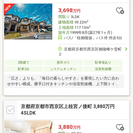
と提携しております
3,698
万円
間取り
3LDK
2
建物面積
93.22m
2
土地面積
117.13m
築年月
1999年8月(築27年1ヶ月)
バス/「桂御陵坂」バス停 停歩5分
京都府京都市西京区御陵峰ケ堂町
２
2階建て
都市ガス
駐車場あり
駐車2台
システムキッチン
浴室乾燥機
「広さ」よりも、「毎日の暮らしやすさ」を重視したい方に合わ
せやすい構成。勝手口付きキッチンや浴室乾燥機、上下階トイレ
など、家事や生活動線を分散しやすい設備が整っています。南庭
や2面バルコニーもあり、洗濯や換気を進めやすい点も特徴。吹抜
のある玄関ホールは上下方向へ視線が抜け、帰宅時の圧迫感も抑
京都府京都市西京区上桂宮ノ後町 3,880万円
えやすい空間です。■前道約6m■並列2台駐車可■段差負担を抑え
やすい構成■南側庭スペース■2面バルコニー■吹抜玄関■リフォー
4SLDK
ム済住宅
3,880
万円