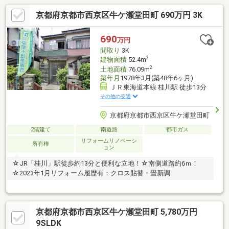
京都府京都市西京区牛ケ瀬堂田町 690万円 3K
690
万円
間取り
3K
2
建物面積
52.4m
2
土地面積
76.09m
築年月
1978年3月(築48年6ヶ月)
ＪＲ東海道本線 桂川駅 徒歩13分
その他の交通
京都府京都市西京区牛ケ瀬堂田町
2階建て
南道路
都市ガス
リフォームリノベーシ
所有権
ョン
☆JR「桂川」駅徒歩約13分と便利な立地！☆南側道路約6ｍ！
☆2023年1月リフォーム履歴有：クロス貼替・畳新調
京都府京都市西京区牛ケ瀬堂田町 5,780万円
9SLDK