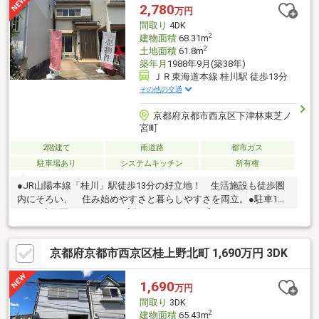
室を洋室へ変更し、使いやすい4LDKへ改装予定
2,780
万円
間取り
4DK
2
建物面積
68.31m
2
土地面積
61.8m
築年月
1988年9月(築38年)
ＪＲ東海道本線 桂川駅 徒歩13分
その他の交通
京都府京都市西京区下津林東芝ノ
宮町
2階建て
南道路
都市ガス
駐車場あり
システムキッチン
所有権
●JR山陽本線「桂川」駅徒歩13分の好立地！ 生活施設も徒歩圏
内にそろい、 住み始めやすさと暮らしやすさを両立。●駐車1台
可！●大規模リフォームを実施。（2026年8月完了）システムキッ
チンやユニットバス、洗面化粧台、トイレなどの水回りを新調
し、玄関ドア、クロスや床の内装工事も完了しています。
京都府京都市西京区桂上野北町 1,690万円 3DK
1,690
万円
間取り
3DK
2
建物面積
65.43m