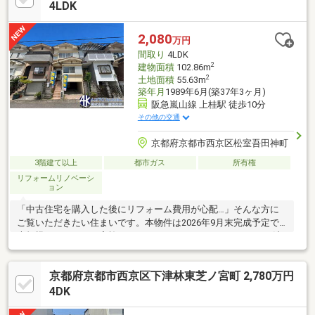
4LDK
2,080
万円
間取り
4LDK
2
建物面積
102.86m
2
土地面積
55.63m
築年月
1989年6月(築37年3ヶ月)
阪急嵐山線 上桂駅 徒歩10分
その他の交通
京都府京都市西京区松室吾田神町
3階建て以上
都市ガス
所有権
リフォームリノベーシ
ョン
「中古住宅を購入した後にリフォーム費用が心配…」そんな方に
ご覧いただきたい住まいです。本物件は2026年9月末完成予定で
大規模リフォームを実施。システムキッチンやユニットバス、洗
面化粧台、トイレ、給湯器などの水回りを新調し、クロスや床、
建具も一新予定です。阪急「上桂」駅徒歩10分、生活施設も徒歩
京都府京都市西京区下津林東芝ノ宮町 2,780万円
圏内にそろい、住み始めやすさと暮らしやすさを両立。・システ
ムキッチン・浴室・洗面・トイレ・給湯器を新調予定・全室クロ
4DK
ス貼替・床上張・建具新調で室内をリフレッシュ予定・1・2階和