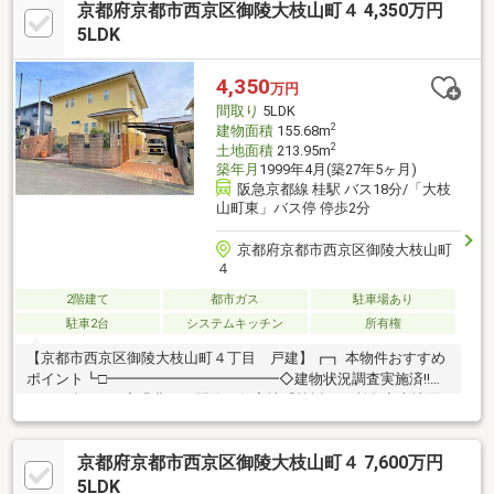
京都府京都市西京区御陵大枝山町４ 4,350万円
5LDK
4,350
万円
間取り
5LDK
2
建物面積
155.68m
2
土地面積
213.95m
築年月
1999年4月(築27年5ヶ月)
阪急京都線 桂駅 バス18分/「大枝
山町東」バス停 停歩2分
京都府京都市西京区御陵大枝山町
４
2階建て
都市ガス
駐車場あり
駐車2台
システムキッチン
所有権
【京都市西京区御陵大枝山町４丁目 戸建】┏┓ 本物件おすすめ
ポイント┗□━━━━━━━━━━━━◇建物状況調査実施済!!
（2026年3月）◇緑豊かな閑静な住宅地『桂坂』に所在◇土地面
積213.95㎡（約64.71坪）◇駐車スペース2台分有（車種による）※
カーポートもございます。◇5LDK＋Kの間取り◇1階・2階に洗面
京都府京都市西京区御陵大枝山町４ 7,600万円
室・トイレ有◇洋室約10.2帖にウォークインクローゼット有～本
物件のリフォーム履歴～◎2024年5月・1階和室：畳表替・天井板
5LDK