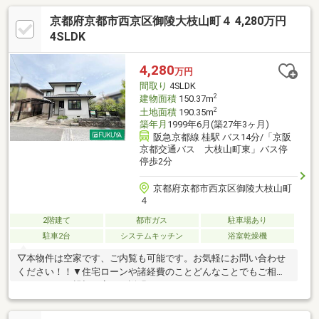
京都府京都市西京区御陵大枝山町４ 4,280万円
4SLDK
4,280
万円
間取り
4SLDK
2
建物面積
150.37m
2
土地面積
190.35m
築年月
1999年6月(築27年3ヶ月)
阪急京都線 桂駅 バス14分/「京阪
京都交通バス 大枝山町東」バス停
停歩2分
京都府京都市西京区御陵大枝山町
４
2階建て
都市ガス
駐車場あり
駐車2台
システムキッチン
浴室乾燥機
▽本物件は空家です、ご内覧も可能です。お気軽にお問い合わせ
ください！！▼住宅ローンや諸経費のことどんなことでもご相談
ください！！親切丁寧にご説明させていただきます！！