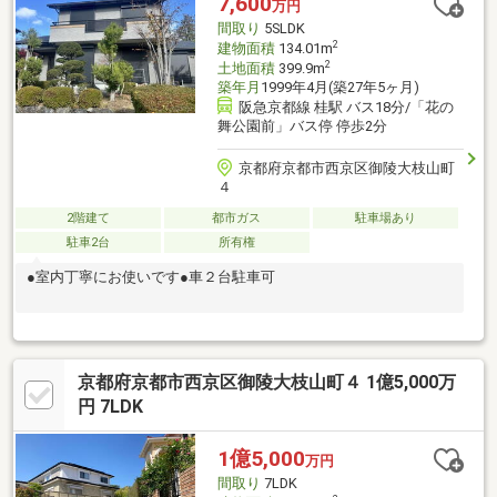
7,600
万円
ださい。
間取り
5SLDK
2
建物面積
134.01m
2
土地面積
399.9m
築年月
1999年4月(築27年5ヶ月)
阪急京都線 桂駅 バス18分/「花の
舞公園前」バス停 停歩2分
京都府京都市西京区御陵大枝山町
４
2階建て
都市ガス
駐車場あり
駐車2台
所有権
●室内丁寧にお使いです●車２台駐車可
京都府京都市西京区御陵大枝山町４ 1億5,000万
円 7LDK
1億5,000
万円
間取り
7LDK