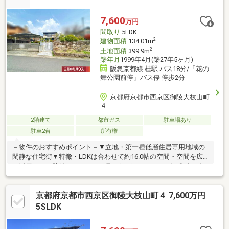
替・2階キッチン交換（食洗機・ガスオーブン有）、レンジフード
交換・LDK・1階廊下・階段：クロス張替・2階洗面台交換
7,600
万円
間取り
5LDK
2
建物面積
134.01m
2
土地面積
399.9m
築年月
1999年4月(築27年5ヶ月)
阪急京都線 桂駅 バス18分/「花の
舞公園前停」バス停 停歩2分
京都府京都市西京区御陵大枝山町
４
2階建て
都市ガス
駐車場あり
駐車2台
所有権
－物件のおすすめポイント－▼立地・第一種低層住居専用地域の
閑静な住宅街▼特徴・LDKは合わせて約16.0帖の空間・空間を広
く活用できる壁付けキッチン・足を伸ばしてくつろげる和室を各
階に配置・各階にトイレ・洗面室があり、気兼ねなく利用可能・2
室に面する建物幅の南西面バルコニー・駐車スペース2台分有(車
京都府京都市西京区御陵大枝山町４ 7,600万円
種による)▼周辺環境・京都市立桂坂小学校 徒歩6分(約450m)・デ
イリーカナートイズミヤ桂坂店 徒歩9分(約650m)・桂坂公園 徒歩
5SLDK
1分(約20m)■ ご希望の住まい探しをお手伝いします
━━━━━・・・物件の詳細・ご相談はお気軽にお問い合わせく