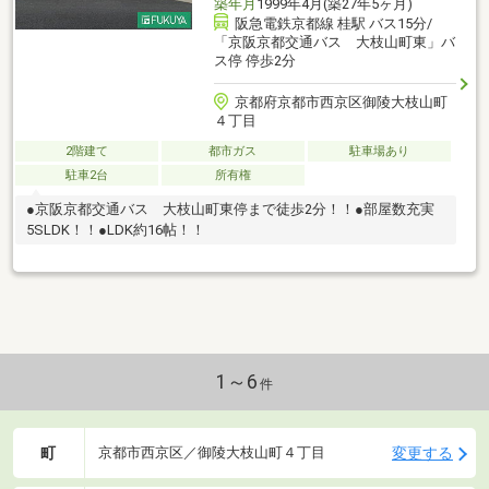
築年月
1999年4月(築27年5ヶ月)
阪急電鉄京都線 桂駅 バス15分/
「京阪京都交通バス 大枝山町東」バ
ス停 停歩2分
京都府京都市西京区御陵大枝山町
４丁目
2階建て
都市ガス
駐車場あり
駐車2台
所有権
●京阪京都交通バス 大枝山町東停まで徒歩2分！！●部屋数充実
5SLDK！！●LDK約16帖！！
1～6
件
町
変更する
京都市西京区／御陵大枝山町４丁目