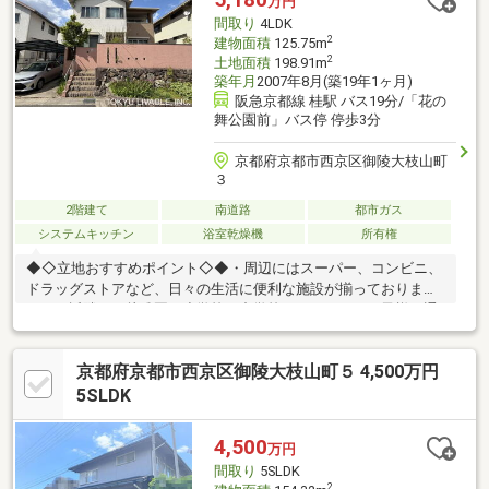
万円
せてご説明させて頂きます。
間取り
4LDK
2
建物面積
125.75m
2
土地面積
198.91m
築年月
2007年8月(築19年1ヶ月)
阪急京都線 桂駅 バス19分/「花の
舞公園前」バス停 停歩3分
京都府京都市西京区御陵大枝山町
３
2階建て
南道路
都市ガス
システムキッチン
浴室乾燥機
所有権
◆◇立地おすすめポイント◇◆・周辺にはスーパー、コンビニ、
ドラッグストアなど、日々の生活に便利な施設が揃っておりま
す。・近隣には幼稚園、小学校、中学校があるため、お子様の通
学にも便利です。・近隣は邸宅の立ち並ぶ落ち着いた住環境で
す。◆◇対象不動産おすすめポイント◇◆・積水ハウス施工の注
京都府京都市西京区御陵大枝山町５ 4,500万円
文住宅です。・LDKは約18.5帖あり、広々とした空間でお過ごし
することができます。・リビングには庭に面した南向きの窓があ
5SLDK
り、日当たり良好です。・二階の洋室は間仕切りで約6.1帖の2部
屋にも、約12.2帖の広い１部屋としても利用可能です。・各居室
4,500
万円
には南向きの窓がございます。
間取り
5SLDK
2