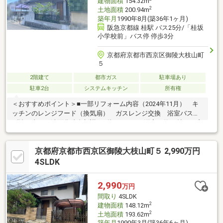
建物面積
154.32m
2
土地面積
200.94m
築年月
1990年8月(築36年1ヶ月)
阪急京都線 桂駅 バス25分/「桂坂
小学校前」バス停 停歩3分
京都府京都市西京区御陵大枝山町
５
2階建て
都市ガス
駐車場あり
駐車2台
システムキッチン
所有権
＜おすすめポイント＞■一部リフォーム内容（2024年11月） キ
ッチンのレンジフード（換気扇） ガスレンジ交換 浴室バスタ
ブ塗り直し 洗面化粧台新調 1階LDKおよび洋室（約10帖）の窓
を二重窓に変更 1階和室の畳表替え 障子張替え ハウスクリー
ニング■間取り ５SLDK（S＝納戸）＜交通＞ 阪急電鉄京都線
京都府京都市西京区御陵大枝山町５ 2,990万円
「桂」駅 バス25分 桂坂小学校前下車 徒歩3分＜周辺施設＞
「京都市立桂坂小学校」まで280m （徒歩4分） 「京都市立大枝
4SLDK
中学校」まで580m （徒歩8分） 「デイリーカナートイズミヤ桂
坂店」まで560m （徒歩7分）
2,990
万円
間取り
4SLDK
2
建物面積
148.12m
2
土地面積
193.62m
築年月
1990年3月(築36年6ヶ月)