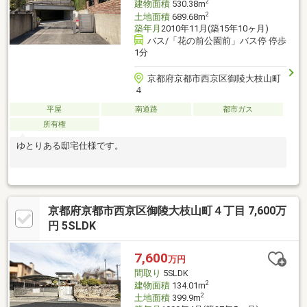
2
建物面積
530.38m
2
土地面積
689.68m
築年月
2010年11月(築15年10ヶ月)
バス/「花の前公園前」バス停 停歩
1分
京都府京都市西京区御陵大枝山町
４
平屋
南道路
都市ガス
所有権
ゆとりある邸宅仕様です。
京都府京都市西京区御陵大枝山町４丁目 7,600万
円 5SLDK
7,600
万円
間取り
5SLDK
2
建物面積
134.01m
2
土地面積
399.9m