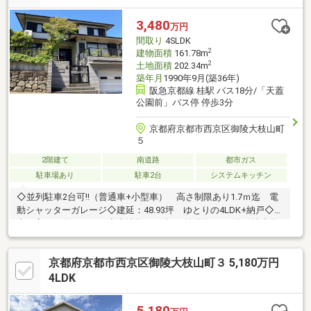
3,480
万円
間取り
4SLDK
2
建物面積
161.78m
2
土地面積
202.34m
築年月
1990年9月(築36年)
阪急京都線 桂駅 バス18分/「天蓋
公園前」バス停 停歩3分
京都府京都市西京区御陵大枝山町
５
2階建て
南道路
都市ガス
駐車場あり
駐車2台
システムキッチン
◇並列駐車2台可!!（普通車+小型車） 高さ制限あり1.7ｍ迄 電
動シャッターガレージ◇建延：48.93坪 ゆとりの4LDK+納戸◇室
内丁寧にお使いです。◇土地約61.20坪 前道約6ｍ 整形地◇物
件からデイリーカナートイズミヤ桂坂店まで徒歩約7分◇物件か
ら市バス・京阪京都交通・ヤサカバス「天蓋公園前」停まで徒歩3
京都府京都市西京区御陵大枝山町３ 5,180万円
分◇南テラス・南庭 採光良好です。◇第一種低層住居専用地域
につき通風 解放感有ります。◇スーパー、小学校、中学校、保育
4LDK
園、コンビニ、薬局、銀行、医療施設等が全て桂坂内に揃う住環
境です。■弊社は桂坂内にて営業しております。 周辺環境も合わ
5,180