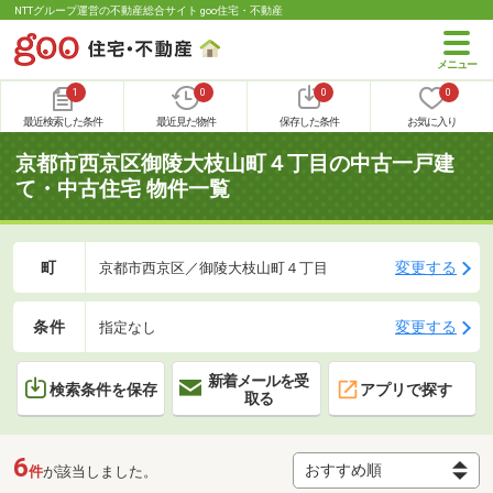
NTTグループ運営の不動産総合サイト goo住宅・不動産
1
0
0
0
最近検索した条件
最近見た物件
保存した条件
お気に入り
京都市西京区御陵大枝山町４丁目の中古一戸建
て・中古住宅 物件一覧
町
変更する
京都市西京区／御陵大枝山町４丁目
条件
変更する
指定なし
新着メールを受
検索条件を保存
アプリで探す
取る
6
件
が該当しました。