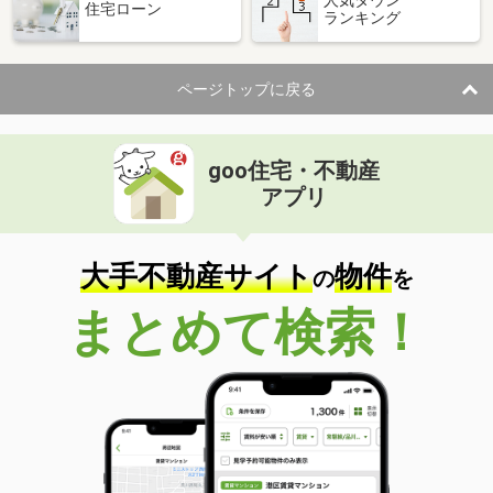
人気タウン
住宅ローン
ランキング
ページトップに戻る
goo住宅・不動産
アプリ
大手不動産サイト
物件
の
を
まとめて検索！