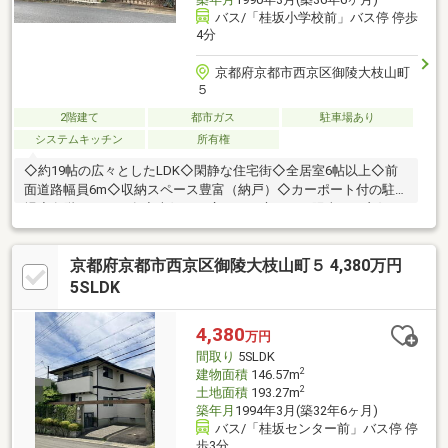
バス/「桂坂小学校前」バス停 停歩
4分
京都府京都市西京区御陵大枝山町
５
2階建て
都市ガス
駐車場あり
システムキッチン
所有権
◇約19帖の広々としたLDK◇閑静な住宅街◇全居室6帖以上◇前
面道路幅員6m◇収納スペース豊富（納戸）◇カーポート付の駐車
場◇各階にトイレ有◇南側には広々した庭があり陽当たり良好で
す。◇スーパー、小学校、中学校、保育園、コンビニ等の周辺施
設が充実しています。
京都府京都市西京区御陵大枝山町５ 4,380万円
5SLDK
4,380
万円
間取り
5SLDK
2
建物面積
146.57m
2
土地面積
193.27m
築年月
1994年3月(築32年6ヶ月)
バス/「桂坂センター前」バス停 停
歩3分