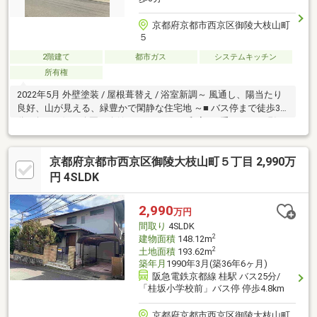
京都府京都市西京区御陵大枝山町
５
2階建て
都市ガス
システムキッチン
所有権
2022年5月 外壁塗装 / 屋根葺替え / 浴室新調～ 風通し、陽当たり
良好、山が見える、緑豊かで閑静な住宅地 ～■ バス停まで徒歩3
分■ 向かい側は公園と会館です■ LD・K、和室は2重サッシ■ 現況
空家■ 室内丁寧にお使いです■ システムキッチン■ トイレ２ヶ所有
り■ 全居室フローリング……□■「夢・感動」をお届けする阪急阪神
京都府京都市西京区御陵大枝山町５丁目 2,990万
不動産 京都御池営業所■□……私たちは、出会いを大切にし、お
客様の立場に立って最善を尽くします。すべてはお客様のため
円 4SLDK
に。まずはお気軽にお問合せください！
2,990
万円
間取り
4SLDK
2
建物面積
148.12m
2
土地面積
193.62m
築年月
1990年3月(築36年6ヶ月)
阪急電鉄京都線 桂駅 バス25分/
「桂坂小学校前」バス停 停歩4.8km
京都府京都市西京区御陵大枝山町