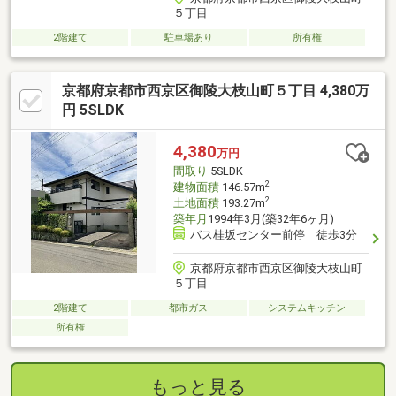
５丁目
2階建て
駐車場あり
所有権
京都府京都市西京区御陵大枝山町５丁目 4,380万
円 5SLDK
4,380
万円
間取り
5SLDK
2
建物面積
146.57m
2
土地面積
193.27m
築年月
1994年3月(築32年6ヶ月)
バス桂坂センター前停 徒歩3分
京都府京都市西京区御陵大枝山町
５丁目
2階建て
都市ガス
システムキッチン
所有権
もっと見る