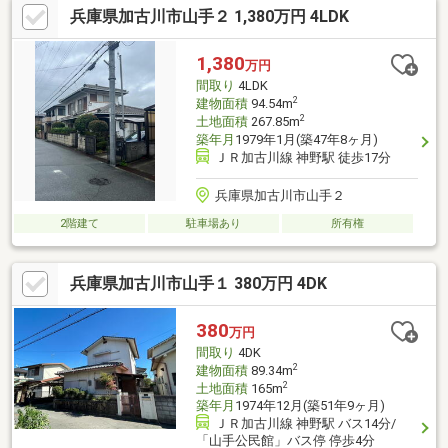
兵庫県加古川市山手２ 1,380万円 4LDK
1,380
万円
間取り
4LDK
2
建物面積
94.54m
2
土地面積
267.85m
築年月
1979年1月(築47年8ヶ月)
ＪＲ加古川線 神野駅 徒歩17分
兵庫県加古川市山手２
2階建て
駐車場あり
所有権
兵庫県加古川市山手１ 380万円 4DK
380
万円
間取り
4DK
2
建物面積
89.34m
2
土地面積
165m
築年月
1974年12月(築51年9ヶ月)
ＪＲ加古川線 神野駅 バス14分/
「山手公民館」バス停 停歩4分