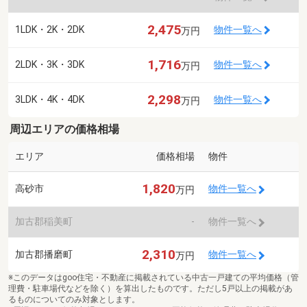
2,475
1LDK・2K・2DK
物件一覧へ
万円
1,716
2LDK・3K・3DK
物件一覧へ
万円
2,298
3LDK・4K・4DK
物件一覧へ
万円
周辺エリアの価格相場
エリア
価格相場
物件
1,820
高砂市
物件一覧へ
万円
加古郡稲美町
-
物件一覧へ
2,310
加古郡播磨町
物件一覧へ
万円
※このデータはgoo住宅・不動産に掲載されている中古一戸建ての平均価格（管
理費・駐車場代などを除く）を算出したものです。ただし5戸以上の掲載があ
るものについてのみ対象とします。