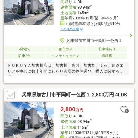
間取り
4LDK
2
建物面積
98.94m
2
土地面積
145m
築年月
2006年12月(築19年9ヶ月)
山陽電鉄本線 別府駅 徒歩19分
その他の交通
兵庫県加古川市平岡町一色西１
2階建て
都市ガス
駐車場あり
駐車2台
システムキッチン
床暖房
ＦＵＫＵＹＡ加古川店は、加古川、高砂、加古郡、明石、姫路エ
リアを中心に数十年間にわたり皆様の物件選び、購入に関するお
手伝いをさせて頂きました。優秀な人材と優れた物件提案力で、
お客様に人生に一度の不動産の購入を最高の形でお手伝いできる
よう、日々努力しながら営業活動を行っております。●駐車可能
兵庫県加古川市平岡町一色西１ 2,800万円 4LDK
台数は車種によります●写真中の家具調度品は含まれません【物
件の特徴】◆山電別府駅まで徒歩約19分の立地◆４ＬＤＫ、駐車
２台可能◆リビングテラス付のお家
2,800
万円
間取り
4LDK
2
建物面積
98.94m
2
土地面積
145m
築年月
2006年12月(築19年9ヶ月)