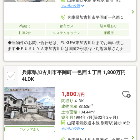
山陽電鉄本線 別府駅 徒歩19分
その他の交通
兵庫県加古川市平岡町一色西１
2階建て
都市ガス
駐車場あり
駐車2台
システムキッチン
床暖房
◆当物件のお問い合わせは、FUKUYA東加古川店までお願い致し
ます◆ＦＵＫＵＹＡ東加古川店は国道2号線沿い丸亀製麺さんナ
ナメ向かい。お電話、メールご来店随時受付中です。お気軽にご
来店お待ちしております。●床暖房付き（詳細不明）●家具・調度
品は含まれません。
兵庫県加古川市平岡町一色西１丁目 1,800万円
4LDK
1,800
万円
間取り
4LDK
2
建物面積
83.63m
2
土地面積
104.44m
築年月
1994年7月(築32年2ヶ月)
山陽電気鉄道本線 別府駅 徒歩16分
その他の交通
パノラマあり