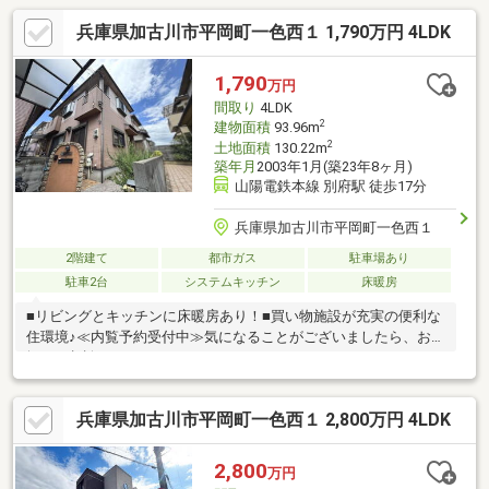
兵庫県加古川市平岡町一色西１ 1,790万円 4LDK
1,790
万円
間取り
4LDK
2
建物面積
93.96m
2
土地面積
130.22m
築年月
2003年1月(築23年8ヶ月)
山陽電鉄本線 別府駅 徒歩17分
兵庫県加古川市平岡町一色西１
2階建て
都市ガス
駐車場あり
駐車2台
システムキッチン
床暖房
■リビングとキッチンに床暖房あり！■買い物施設が充実の便利な
住環境♪≪内覧予約受付中≫気になることがございましたら、お気
軽にご相談ください♪
兵庫県加古川市平岡町一色西１ 2,800万円 4LDK
2,800
万円