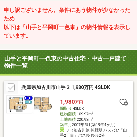
申し訳ございません。条件にあう物件が少なかった
ため
以下は「山手と平岡町一色東」の物件情報を表示し
ています。
山手と平岡町一色東の中古住宅・中古一戸建て
物件一覧
兵庫県加古川市山手２ 1,980万円 4SLDK
1,980
万円
間取り
4SLDK
2
建物面積
109.97m
2
土地面積
220.98m
築年月
2007年5月(築19年4ヶ月)
ＪＲ加古川線 神野駅 バス7分/「山
手2丁目」バス停 停歩2分