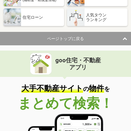
人気タウン
住宅ローン
ランキング
ページトップに戻る
goo住宅・不動産
アプリ
大手不動産サイト
物件
の
を
まとめて検索！