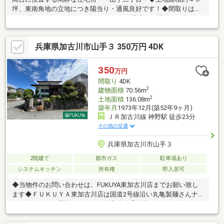
坪、東南角地の立地につき陽当り・通風良好です！◆間取りは５
DKで広々とした一邸となっております！是非この機会にご内覧く
ださい！！
兵庫県加古川市山手３ 350万円 4DK
350
万円
間取り
4DK
2
建物面積
70.56m
2
土地面積
136.08m
築年月
1973年12月(築52年9ヶ月)
ＪＲ加古川線 神野駅 徒歩23分
その他の交通
兵庫県加古川市山手３
2階建て
都市ガス
駐車場あり
システムキッチン
所有権
即入居可
◆当物件のお問い合わせは、FUKUYA東加古川店までお願い致し
ます◆ＦＵＫＵＹＡ東加古川店は国道2号線沿い丸亀製麺さんナ
ナメ向かい。お電話、メールご来店随時受付中です。お気軽にご
来店お待ちしております。●売主の契約不適合責任免責●駐車台数
は車種による