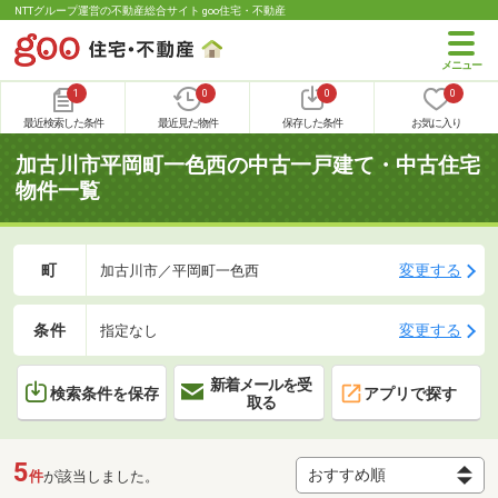
NTTグループ運営の不動産総合サイト goo住宅・不動産
1
0
0
0
最近検索した条件
最近見た物件
保存した条件
お気に入り
加古川市平岡町一色西の中古一戸建て・中古住宅
物件一覧
町
変更する
加古川市／平岡町一色西
条件
変更する
指定なし
新着メールを受
検索条件を保存
アプリで探す
取る
5
件
が該当しました。