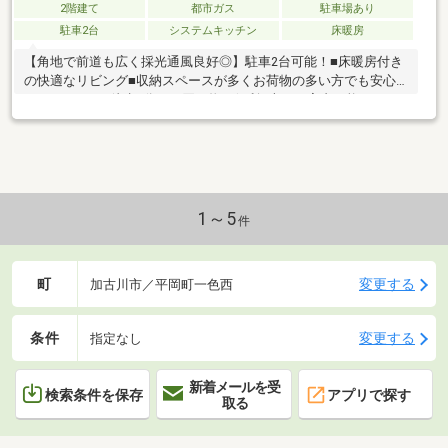
2階建て
都市ガス
駐車場あり
駐車2台
システムキッチン
床暖房
【角地で前道も広く採光通風良好◎】駐車2台可能！■床暖房付き
の快適なリビング■収納スペースが多くお荷物の多い方でも安心
です■マルナカ徒歩5分でお買い物に便利■本日ご案内可能！
1～5
件
町
変更する
加古川市／平岡町一色西
条件
変更する
指定なし
新着メールを受
検索条件を保存
アプリで探す
取る