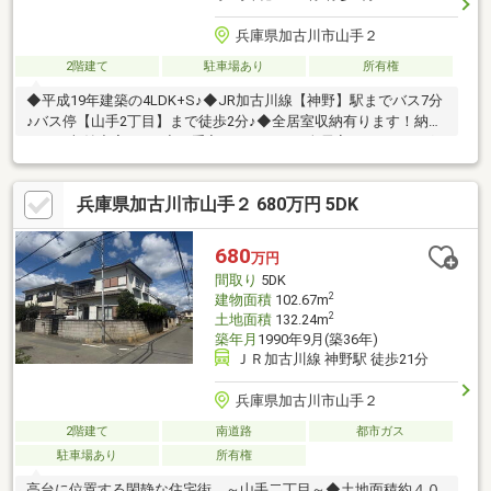
兵庫県加古川市山手２
2階建て
駐車場あり
所有権
◆平成19年建築の4LDK+S♪◆JR加古川線【神野】駅までバス7分
♪バス停【山手2丁目】まで徒歩2分♪◆全居室収納有ります！納戸
もあり収納充実です♪◆お手入れがしやすい全居室フローリング
♪◆車2台駐車可能です♪
兵庫県加古川市山手２ 680万円 5DK
680
万円
間取り
5DK
2
建物面積
102.67m
2
土地面積
132.24m
築年月
1990年9月(築36年)
ＪＲ加古川線 神野駅 徒歩21分
兵庫県加古川市山手２
2階建て
南道路
都市ガス
駐車場あり
所有権
高台に位置する閑静な住宅街 ～山手二丁目～◆土地面積約４０