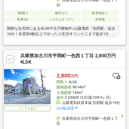
兵庫県加古川市平岡町一色西１丁
目
2階建て
都市ガス
駐車場あり
駐車2台
システムキッチン
所有権
閑静な住宅街にある4LDK中古戸建物件♪山陽電鉄「別府駅」徒歩
16分！全居室6帖以上でゆったり生活☆コンビニまで徒歩1分、ス
ーパーまで徒歩3分とお買い物には困りません！お車2台駐車可能
兵庫県加古川市平岡町一色西１丁目 2,800万円
4LDK
2,800
万円
間取り
4LDK
2
建物面積
98.94m
2
土地面積
145m
築年月
2006年12月(築19年9ヶ月)
山陽電気鉄道本線 別府駅 徒歩19分
その他の交通
パノラマあり
兵庫県加古川市平岡町一色西１丁
目