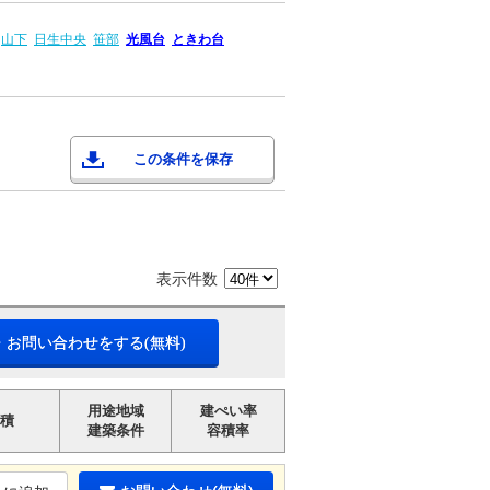
山下
日生中央
笹部
光風台
ときわ台
この条件を保存
表示件数
・お問い合わせをする(無料)
用途地域
建ぺい率
積
建築条件
容積率