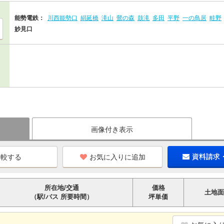
能勢電鉄：
川西能勢口
絹延橋
滝山
鶯の森
鼓滝
多田
平野
一の鳥居
畦野
妙見口
画像付き表示
お気に入りに追加
資料請求
所在地/交通
価格
土地面
（駅/バス 所要時間）
坪単価