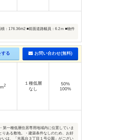
6.36m2 ■前面道路幅員：6.2ｍ ■物件
をする
お問い合わせ(無料)
１種低層
50%
2
1m
なし
100%
。・第一種低層住居専用地域内に位置していま
とりある敷地。・建築条件なしのため、お好
かいは、「光風台３丁目１号公園」がござい