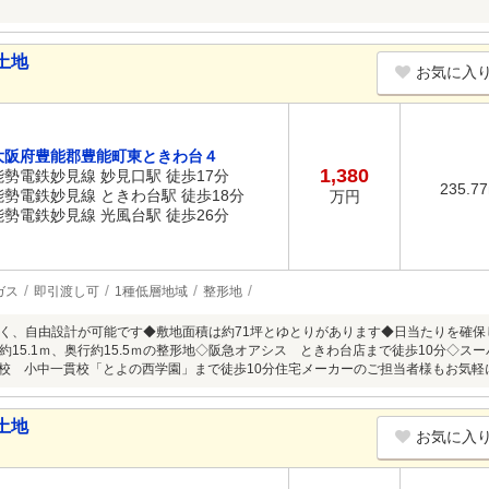
土地
お気に入
大阪府豊能郡豊能町東ときわ台４
1,380
能勢電鉄妙見線 妙見口駅 徒歩17分
235.7
能勢電鉄妙見線 ときわ台駅 徒歩18分
万円
能勢電鉄妙見線 光風台駅 徒歩26分
ガス
即引渡し可
1種低層地域
整形地
く、自由設計が可能です◆敷地面積は約71坪とゆとりがあります◆日当たりを確
約15.1ｍ、奥行約15.5ｍの整形地◇阪急オアシス ときわ台店まで徒歩10分◇ス
月開校 小中一貫校「とよの西学園」まで徒歩10分住宅メーカーのご担当者様もお気軽
土地
お気に入