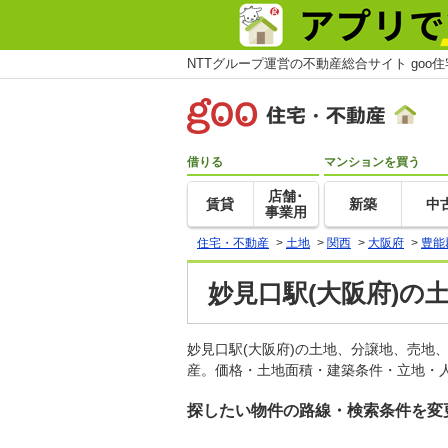
NTTグループ運営の不動産総合サイト goo
借りる
マンションを買う
店舗･
賃貸
新築
中
事業用
住宅・不動産
>
土地
>
関西
>
大阪府
>
豊能
妙見口駅(大阪府)の
妙見口駅(大阪府)の土地、分譲地、売地
産。価格・土地面積・建築条件・立地・人
探したい物件の路線・検索条件を変