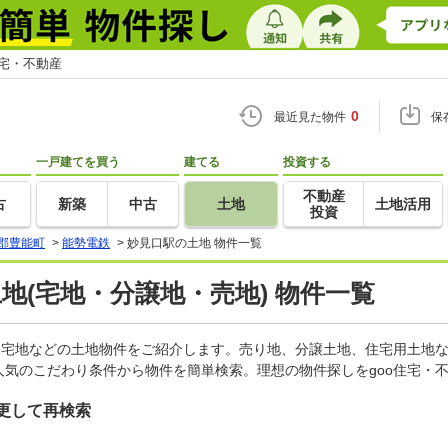
住宅・不動産
0
最近見た物件
保
一戸建てを買う
建てる
投資する
不動産
古
新築
中古
土地
土地活用
投資
郡豊能町
>
能勢電鉄
>
妙見口駅の土地 物件一覧
土地(宅地・分譲地・売地) 物件一覧
、宅地などの土地物件をご紹介します。売り地、分譲土地、住宅用土地な
気のこだわり条件から物件を簡単検索。理想の物件探しをgoo住宅・
更して再検索