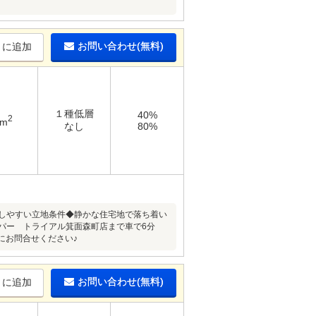
お問い合わせ(無料)
りに追加
１種低層
40%
2
7m
なし
80%
保しやすい立地条件◆静かな住宅地で落ち着い
ーパー トライアル箕面森町店まで車で6分
にお問合せください♪
お問い合わせ(無料)
りに追加