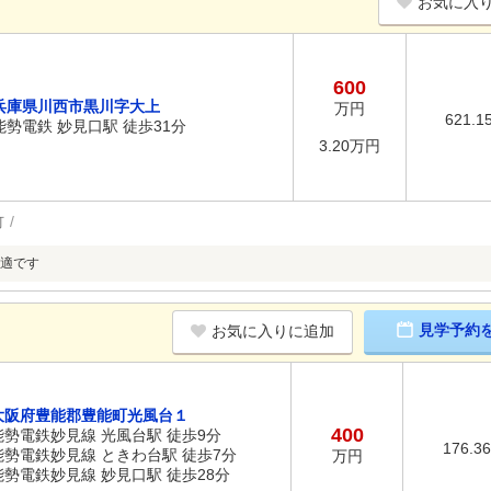
お気に入
600
兵庫県川西市黒川字大上
万円
621.1
能勢電鉄 妙見口駅 徒歩31分
3.20万円
可
適です
見学予約
お気に入りに追加
大阪府豊能郡豊能町光風台１
400
能勢電鉄妙見線 光風台駅 徒歩9分
176.3
能勢電鉄妙見線 ときわ台駅 徒歩7分
万円
能勢電鉄妙見線 妙見口駅 徒歩28分