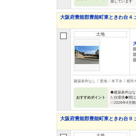
面しています
大阪府豊能郡豊能町東ときわ台４ 
土地
建築条件なし
更地
本下水
都市
◆建築条件はな
おすすめポイント
た住環境◆間口
◇2026年4
大阪府豊能郡豊能町東ときわ台９ 
土地