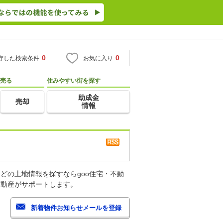
0
0
存した検索条件
お気に入り
売る
住みやすい街を探す
助成金
売却
情報
どの土地情報を探すならgoo住宅・不動
不動産がサポートします。