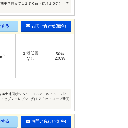
吉川中学校まで１２７０ｍ（徒歩１６分）・デ
をする
お問い合わせ(無料)
１種低層
50%
2
8m
なし
200%
能♪●土地面積２５１．９８㎡ 約７６．２坪
 ・セブンイレブン…約１２０ｍ・コープ新光
をする
お問い合わせ(無料)