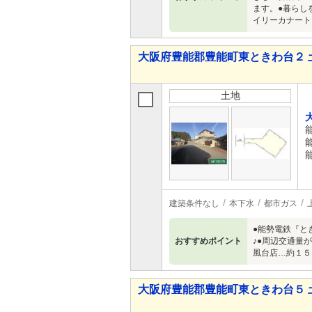
ます。●暮らし
イリーカナート
大阪府豊能郡豊能町東ときわ台２ 
土地
建築条件なし
本下水
都市ガス
●能勢電鉄『と
おすすめポイント
♪●周辺交通量
風台店…約１５
大阪府豊能郡豊能町東ときわ台５ 