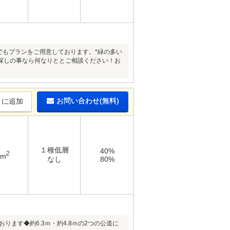
店でもプランをご用意しております。*緑の多い
探しの事なら何なりととご相談ください！お
お問い合わせ(無料)
りに追加
１種低層
40%
2
8m
なし
80%
おります◆約6.3ｍ・約4.8ｍの2つの公道に