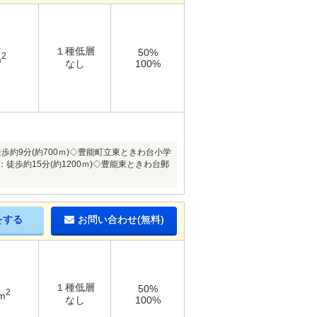
１種低層
50%
2
m
なし
100%
歩約9分(約700ｍ)◇豊能町立東ときわ台小学
：徒歩約15分(約1200ｍ)◇豊能東ときわ台郵
をする
お問い合わせ(無料)
１種低層
50%
2
m
なし
100%