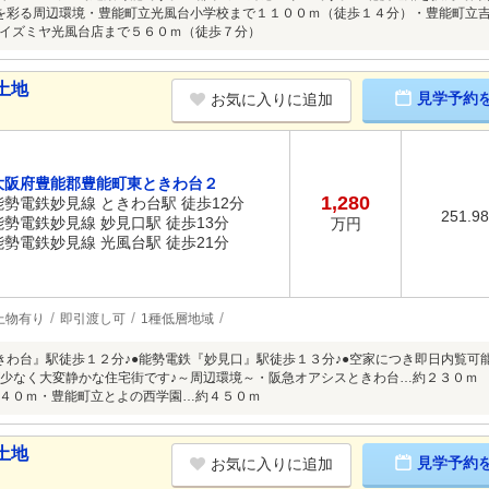
を彩る周辺環境・豊能町立光風台小学校まで１１００ｍ（徒歩１４分）・豊能町立
イズミヤ光風台店まで５６０ｍ（徒歩７分）
土地
見学予約
お気に入りに追加
大阪府豊能郡豊能町東ときわ台２
1,280
能勢電鉄妙見線 ときわ台駅 徒歩12分
251.9
能勢電鉄妙見線 妙見口駅 徒歩13分
万円
能勢電鉄妙見線 光風台駅 徒歩21分
上物有り
即引渡し可
1種低層地域
きわ台』駅徒歩１２分♪●能勢電鉄『妙見口』駅徒歩１３分♪●空家につき即日内覧可
が少なく大変静かな住宅街です♪～周辺環境～・阪急オアシスときわ台…約２３０ｍ
４０ｍ・豊能町立とよの西学園…約４５０ｍ
土地
見学予約
お気に入りに追加