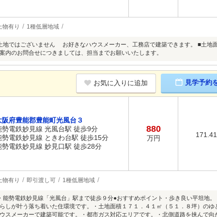
上物有り
1種低層地域
地ではございません お好きなハウスメーカー、工務店で建築できます。 ■土地面積：17
案内のお問合せにつきましては、担当までお願いいたします。
見学予約
お気に入りに追加
大阪府豊能郡豊能町光風台３
880
能勢電鉄妙見線 光風台駅 徒歩9分
171.4
能勢電鉄妙見線 ときわ台駅 徒歩15分
万円
能勢電鉄妙見線 妙見口駅 徒歩28分
上物有り
即引渡し可
1種低層地域
・能勢電鉄妙見線「光風台」駅まで徒歩９分●おすすめポイント・歩き良い平坦地
らしが叶う落ち着いた住環境です。・土地面積１７１．４１㎡（５１．８坪）のゆ
ウスメーカーで建築可能です。・都市ガス対応エリアです。・北側道路を挟んで向