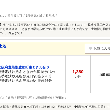
ガス
即引渡し可
1種低層地域
整形地
】*54.41坪の現況更地*お好きな建築会社にて家を建てられます！*弊社福屋工務
にもオススメ！*ときわ台駅徒歩9分の立地！通勤通学にも便利です。土地探し物件
YA 川西店まで！
土地
お気に入
大阪府豊能郡豊能町東ときわ台６
1,380
能勢電鉄妙見線 ときわ台駅 徒歩16分
195.9
能勢電鉄妙見線 妙見口駅 徒歩20分
万円
能勢電鉄妙見線 光風台駅 徒歩26分
ガス
角地
即引渡し可
1種低層地域
整形地
採光・通風良好◆土地面積：195.98m2（約59.58坪）◆閑静な住宅街に位置して