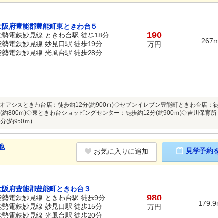
大阪府豊能郡豊能町東ときわ台５
190
能勢電鉄妙見線 ときわ台駅 徒歩18分
267
能勢電鉄妙見線 妙見口駅 徒歩19分
万円
能勢電鉄妙見線 光風台駅 徒歩28分
オアシスときわ台店：徒歩約12分(約900ｍ)◇セブンイレブン豊能町ときわ台店：徒
(約800ｍ)◇東ときわ台ショッピングセンター：徒歩約12分(約900ｍ)◇吉川保育所
(約950ｍ)
地
見学予約
お気に入りに追加
大阪府豊能郡豊能町ときわ台３
980
能勢電鉄妙見線 ときわ台駅 徒歩9分
179.9
能勢電鉄妙見線 妙見口駅 徒歩15分
万円
能勢電鉄妙見線 光風台駅 徒歩20分