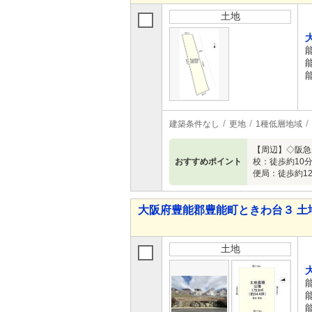
土地
建築条件なし
更地
1種低層地域
【周辺】◇阪急
おすすめポイント
校：徒歩約10分
便局：徒歩約12分
大阪府豊能郡豊能町ときわ台３ 土
土地