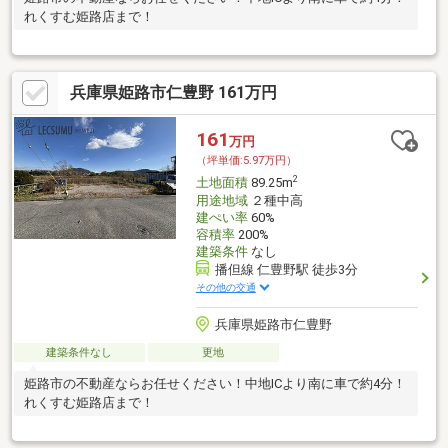
れくすむ姫路店まで！
兵庫県姫路市仁豊野 161万円
161
万円
（坪単価:5.97万円）
2
土地面積
89.25m
用途地域
２種中高
建ぺい率
60%
容積率
200%
建築条件
なし
播但線 仁豊野駅 徒歩3分
その他の交通
兵庫県姫路市仁豊野
建築条件なし
更地
姫路市の不動産ならお任せください！中地ICより南に車で約4分！
れくすむ姫路店まで！