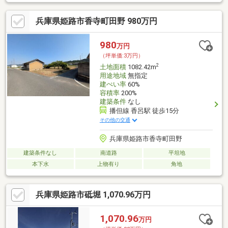
兵庫県姫路市香寺町田野 980万円
980
万円
（坪単価:3万円）
2
土地面積
1082.42m
用途地域
無指定
建ぺい率
60%
容積率
200%
建築条件
なし
播但線 香呂駅 徒歩15分
その他の交通
兵庫県姫路市香寺町田野
建築条件なし
南道路
平坦地
本下水
上物有り
角地
兵庫県姫路市砥堀 1,070.96万円
1,070.96
万円