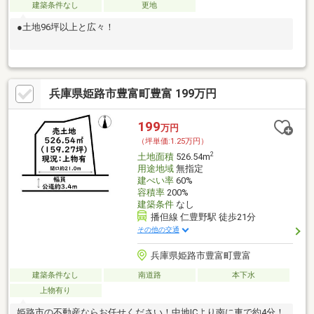
建築条件なし
更地
●土地96坪以上と広々！
兵庫県姫路市豊富町豊富 199万円
199
万円
（坪単価:1.25万円）
2
土地面積
526.54m
用途地域
無指定
建ぺい率
60%
容積率
200%
建築条件
なし
播但線 仁豊野駅 徒歩21分
その他の交通
兵庫県姫路市豊富町豊富
建築条件なし
南道路
本下水
上物有り
姫路市の不動産ならお任せください！中地ICより南に車で約4分！