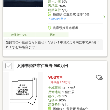
建ぺい率
60%
容積率
200%
建築条件
なし
播但線 仁豊野駅 徒歩15分
その他の交通
兵庫県姫路市砥堀
建築条件なし
更地
姫路市の不動産ならお任せください！中地ICより南に車で約4分！
れくすむ姫路店まで！
兵庫県姫路市仁豊野 960万円
960
万円
（坪単価:9.58万円）
2
土地面積
331.57m
用途地域
１種住居
建ぺい率
60%
容積率
200%
建築条件
なし
播但線 仁豊野駅 徒歩6分