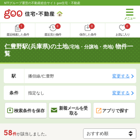
NTTグループ運営の不動産総合サイト goo住宅・不動産
1
0
0
0
最近検索した条件
最近見た物件
保存した条件
お気に入り
仁豊野駅(兵庫県)の土地
物件一
(宅地・分譲地・売地)
覧
駅
変更する
播但線/仁豊野
条件
変更する
指定なし
新着メールを受
検索条件を保存
アプリで探す
取る
58
件
が該当しました。