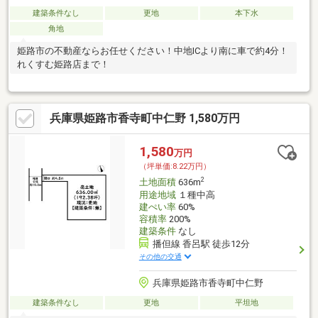
建築条件なし
更地
本下水
角地
姫路市の不動産ならお任せください！中地ICより南に車で約4分！
れくすむ姫路店まで！
兵庫県姫路市香寺町中仁野 1,580万円
1,580
万円
（坪単価:8.22万円）
2
土地面積
636m
用途地域
１種中高
建ぺい率
60%
容積率
200%
建築条件
なし
播但線 香呂駅 徒歩12分
その他の交通
兵庫県姫路市香寺町中仁野
建築条件なし
更地
平坦地