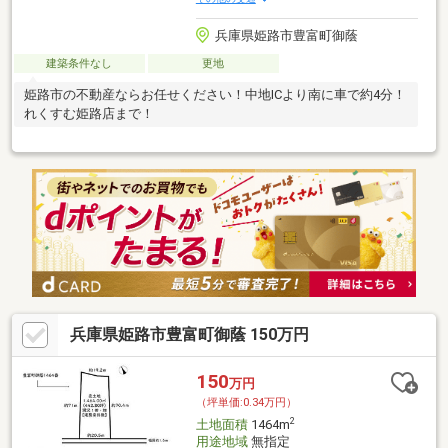
兵庫県姫路市豊富町御蔭
建築条件なし
更地
姫路市の不動産ならお任せください！中地ICより南に車で約4分！
れくすむ姫路店まで！
兵庫県姫路市豊富町御蔭 150万円
150
万円
（坪単価:0.34万円）
2
土地面積
1464m
用途地域
無指定