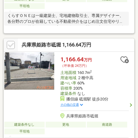
平坦地
くらすＯＮＥは一級建築士、宅地建物取引士、専属デザイナー、
各分野のプロが在籍している不動産仲介をはじめ注文住宅やリフ
ォームにも特化しているお店です♪住まいに関する事は何でも気軽
にお問い合わせください。
兵庫県姫路市砥堀 1,166.64万円
1,166.64
万円
（坪単価:24万円）
2
土地面積
160.7m
用途地域
２種中高
建ぺい率
60%
容積率
200%
建築条件
なし
播但線 砥堀駅 徒歩20分
その他の交通
兵庫県姫路市砥堀
建築条件なし
更地
南道路
平坦地