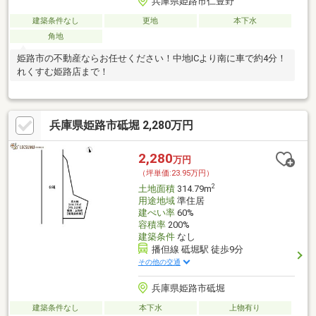
兵庫県姫路市仁豊野
建築条件なし
更地
本下水
角地
姫路市の不動産ならお任せください！中地ICより南に車で約4分！
れくすむ姫路店まで！
兵庫県姫路市砥堀 2,280万円
2,280
万円
（坪単価:23.95万円）
2
土地面積
314.79m
用途地域
準住居
建ぺい率
60%
容積率
200%
建築条件
なし
播但線 砥堀駅 徒歩9分
その他の交通
兵庫県姫路市砥堀
建築条件なし
本下水
上物有り