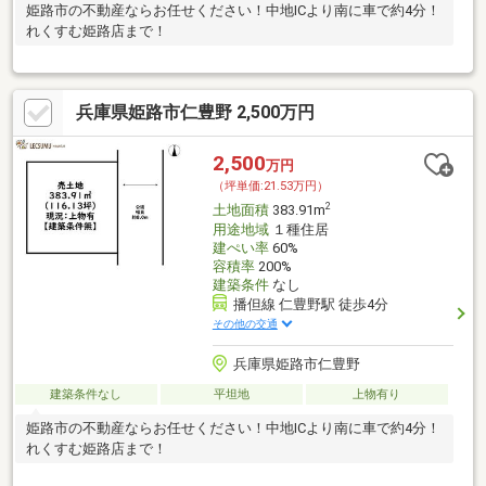
姫路市の不動産ならお任せください！中地ICより南に車で約4分！
れくすむ姫路店まで！
兵庫県姫路市仁豊野 2,500万円
2,500
万円
（坪単価:21.53万円）
2
土地面積
383.91m
用途地域
１種住居
建ぺい率
60%
容積率
200%
建築条件
なし
播但線 仁豊野駅 徒歩4分
その他の交通
兵庫県姫路市仁豊野
建築条件なし
平坦地
上物有り
姫路市の不動産ならお任せください！中地ICより南に車で約4分！
れくすむ姫路店まで！