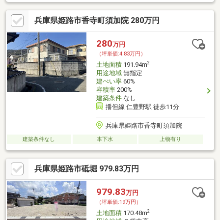
兵庫県姫路市香寺町須加院 280万円
280
万円
（坪単価:4.83万円）
2
土地面積
191.94m
用途地域
無指定
建ぺい率
60%
容積率
200%
建築条件
なし
播但線 仁豊野駅 徒歩11分
兵庫県姫路市香寺町須加院
建築条件なし
本下水
上物有り
兵庫県姫路市砥堀 979.83万円
979.83
万円
（坪単価:19万円）
2
土地面積
170.48m