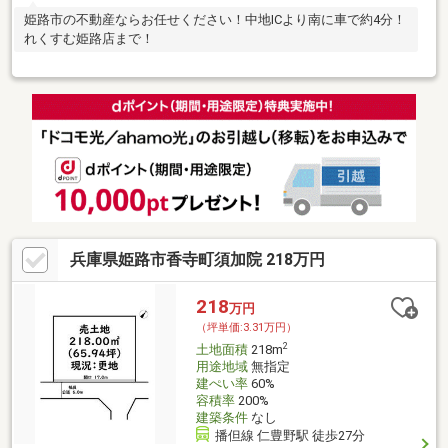
姫路市の不動産ならお任せください！中地ICより南に車で約4分！
れくすむ姫路店まで！
兵庫県姫路市香寺町須加院 218万円
218
万円
（坪単価:3.31万円）
2
土地面積
218m
用途地域
無指定
建ぺい率
60%
容積率
200%
建築条件
なし
播但線 仁豊野駅 徒歩27分