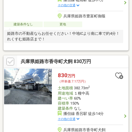
その他の交通
兵庫県姫路市豊富町御蔭
建築条件なし
更地
姫路市の不動産ならお任せください！中地ICより南に車で約4分！
れくすむ姫路店まで！
兵庫県姫路市香寺町犬飼 830万円
830
万円
（坪単価:7.17万円）
2
土地面積
382.73m
用途地域
１種中高
建ぺい率
60%
容積率
150%
建築条件
なし
播但線 香呂駅 徒歩14分
その他の交通
兵庫県姫路市香寺町犬飼