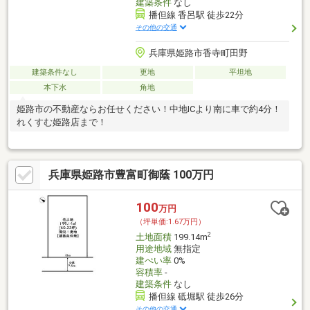
建築条件
なし
播但線 香呂駅 徒歩22分
その他の交通
兵庫県姫路市香寺町田野
建築条件なし
更地
平坦地
本下水
角地
姫路市の不動産ならお任せください！中地ICより南に車で約4分！
れくすむ姫路店まで！
兵庫県姫路市豊富町御蔭 100万円
100
万円
（坪単価:1.67万円）
2
土地面積
199.14m
用途地域
無指定
建ぺい率
0%
容積率
-
建築条件
なし
播但線 砥堀駅 徒歩26分
その他の交通