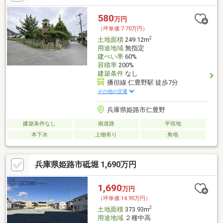
580
万円
（坪単価:7.70万円）
2
土地面積
249.12m
用途地域
無指定
建ぺい率
60%
容積率
200%
建築条件
なし
播但線 仁豊野駅 徒歩7分
その他の交通
兵庫県姫路市仁豊野
建築条件なし
南道路
平坦地
本下水
上物有り
角地
兵庫県姫路市砥堀 1,690万円
1,690
万円
（坪単価:14.95万円）
2
土地面積
373.93m
用途地域
２種中高