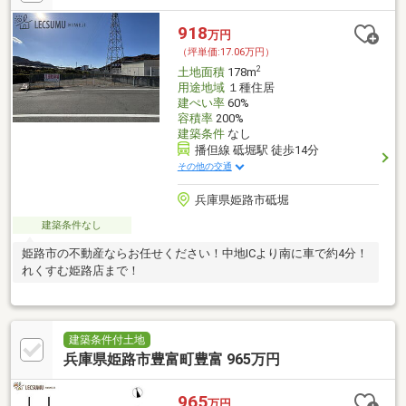
918
万円
（坪単価:17.06万円）
2
土地面積
178m
用途地域
１種住居
建ぺい率
60%
容積率
200%
建築条件
なし
播但線 砥堀駅 徒歩14分
その他の交通
兵庫県姫路市砥堀
建築条件なし
姫路市の不動産ならお任せください！中地ICより南に車で約4分！
れくすむ姫路店まで！
建築条件付土地
兵庫県姫路市豊富町豊富 965万円
965
万円