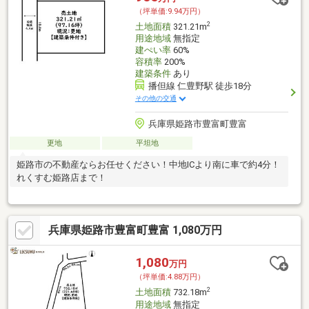
（坪単価:9.94万円）
2
土地面積
321.21m
用途地域
無指定
建ぺい率
60%
容積率
200%
建築条件
あり
播但線 仁豊野駅 徒歩18分
その他の交通
兵庫県姫路市豊富町豊富
更地
平坦地
姫路市の不動産ならお任せください！中地ICより南に車で約4分！
れくすむ姫路店まで！
兵庫県姫路市豊富町豊富 1,080万円
1,080
万円
（坪単価:4.88万円）
2
土地面積
732.18m
用途地域
無指定