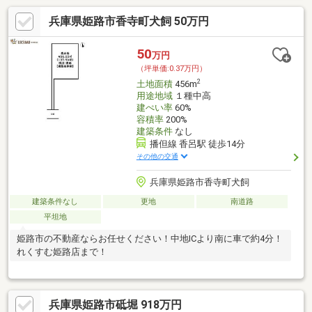
兵庫県姫路市香寺町犬飼 50万円
50
万円
（坪単価:0.37万円）
2
土地面積
456m
用途地域
１種中高
建ぺい率
60%
容積率
200%
建築条件
なし
播但線 香呂駅 徒歩14分
その他の交通
兵庫県姫路市香寺町犬飼
建築条件なし
更地
南道路
平坦地
姫路市の不動産ならお任せください！中地ICより南に車で約4分！
れくすむ姫路店まで！
兵庫県姫路市砥堀 918万円