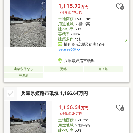
1,115.73
万円
（坪単価:23万円）
2
土地面積
160.37m
用途地域
２種中高
建ぺい率
60%
容積率
200%
建築条件
なし
播但線 砥堀駅 徒歩18分
その他の交通
兵庫県姫路市砥堀
建築条件なし
更地
南道路
平坦地
兵庫県姫路市砥堀 1,166.64万円
1,166.64
万円
（坪単価:24万円）
2
土地面積
160.7m
用途地域
２種中高
建ぺい率
60%