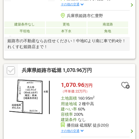
その他の交通
兵庫県姫路市仁豊野
建築条件なし
更地
南道路
平坦地
本下水
角地
姫路市の不動産ならお任せください！中地ICより南に車で約4分！
れくすむ姫路店まで！
兵庫県姫路市砥堀 1,070.96万円
1,070.96
万円
（坪単価:22万円）
2
土地面積
160.95m
用途地域
２種中高
建ぺい率
60%
容積率
200%
建築条件
なし
播但線 砥堀駅 徒歩20分
その他の交通