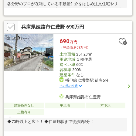
各分野のプロが在籍している不動産仲介をはじめ注文住宅やリフ
ォームにも特化しているお店です♪住まいに関する事は何でも気軽
にお問い合わせください。
兵庫県姫路市仁豊野 690万円
690
万円
（坪単価:9.09万円）
2
土地面積
251.23m
用途地域
１種住居
建ぺい率
60%
容積率
200%
建築条件
なし
播但線 仁豊野駅 徒歩5分
その他の交通
兵庫県姫路市仁豊野
建築条件なし
平坦地
本下水
上物有り
◆70坪以上と広々！ ◆仁豊野駅まで徒歩約5分！