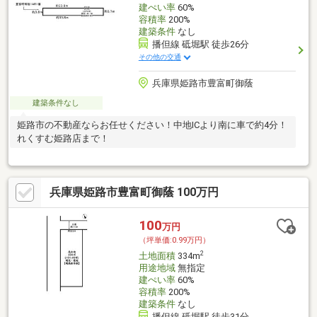
建ぺい率
60%
容積率
200%
建築条件
なし
播但線 砥堀駅 徒歩26分
その他の交通
兵庫県姫路市豊富町御蔭
建築条件なし
姫路市の不動産ならお任せください！中地ICより南に車で約4分！
れくすむ姫路店まで！
兵庫県姫路市豊富町御蔭 100万円
100
万円
（坪単価:0.99万円）
2
土地面積
334m
用途地域
無指定
建ぺい率
60%
容積率
200%
建築条件
なし
播但線 砥堀駅 徒歩31分