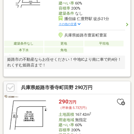
建ぺい率
60%
容積率
200%
建築条件
なし
播但線 仁豊野駅 徒歩21分
その他の交通
兵庫県姫路市豊富町豊富
建築条件なし
更地
平坦地
本下水
角地
姫路市の不動産ならお任せください！中地ICより南に車で約4分！
れくすむ姫路店まで！
兵庫県姫路市香寺町田野 290万円
290
万円
（坪単価:5.73万円）
2
土地面積
167.42m
用途地域
無指定
建ぺい率
60%
容積率
200%