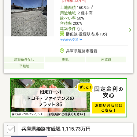
（坪単価:22万円）
2
土地面積
160.95m
用途地域
２種中高
建ぺい率
60%
容積率
200%
建築条件
なし
播但線 砥堀駅 徒歩18分
その他の交通
兵庫県姫路市砥堀
建築条件なし
更地
南道路
平坦地
兵庫県姫路市砥堀 1,115.73万円