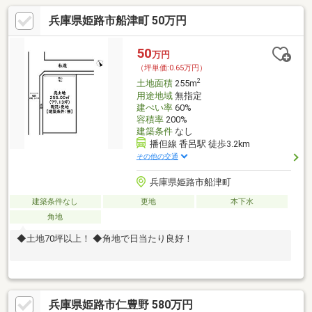
兵庫県姫路市船津町 50万円
50
万円
（坪単価:0.65万円）
2
土地面積
255m
用途地域
無指定
建ぺい率
60%
容積率
200%
建築条件
なし
播但線 香呂駅 徒歩3.2km
その他の交通
兵庫県姫路市船津町
建築条件なし
更地
本下水
角地
◆土地70坪以上！ ◆角地で日当たり良好！
兵庫県姫路市仁豊野 580万円