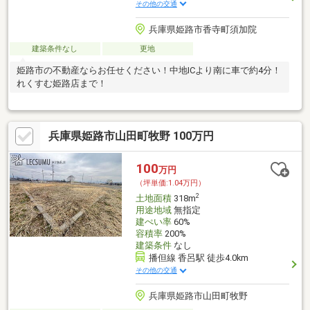
その他の交通
兵庫県姫路市香寺町須加院
建築条件なし
更地
姫路市の不動産ならお任せください！中地ICより南に車で約4分！
れくすむ姫路店まで！
兵庫県姫路市山田町牧野 100万円
100
万円
（坪単価:1.04万円）
2
土地面積
318m
用途地域
無指定
建ぺい率
60%
容積率
200%
建築条件
なし
播但線 香呂駅 徒歩4.0km
その他の交通
兵庫県姫路市山田町牧野