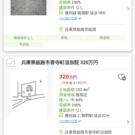
容積率
200%
建築条件
なし
播但線 砥堀駅 徒歩18分
その他の交通
兵庫県姫路市砥堀
建築条件なし
更地
南道路
平坦地
兵庫県姫路市香寺町須加院 320万円
320
万円
（坪単価:4.18万円）
2
土地面積
253.4m
用途地域
無指定
建ぺい率
60%
容積率
200%
建築条件
なし
播但線 仁豊野駅 徒歩32分
その他の交通
兵庫県姫路市香寺町須加院