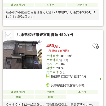
建築条件なし
本下水
上物有り
姫路市の不動産ならお任せください！中地ICより南に車で約4分！
れくすむ姫路店まで！
兵庫県姫路市豊富町御蔭 450万円
450
万円
（坪単価:2.18万円）
2
土地面積
685.16m
用途地域
無指定
建ぺい率
60%
容積率
200%
建築条件
なし
播但線 仁豊野駅 徒歩15分
兵庫県姫路市豊富町御蔭
建築条件なし
平坦地
本下水
上物有り
角地
くらすＯＮＥは一級建築士、宅地建物取引士、専属デザイナー、