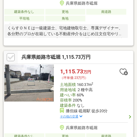
兵庫県姫路市砥堀
建築条件なし
更地
南道路
平坦地
角地
くらすＯＮＥは一級建築士、宅地建物取引士、専属デザイナー、
各分野のプロが在籍している不動産仲介をはじめ注文住宅やリフ
ォームにも特化しているお店です♪住まいに関する事は何でも気軽
にお問い合わせください。
兵庫県姫路市砥堀 1,115.73万円
1,115.73
万円
（坪単価:23万円）
2
土地面積
160.37m
用途地域
２種中高
建ぺい率
60%
容積率
200%
建築条件
なし
播但線 砥堀駅 徒歩20分
その他の交通
兵庫県姫路市砥堀
建築条件なし
更地
南道路