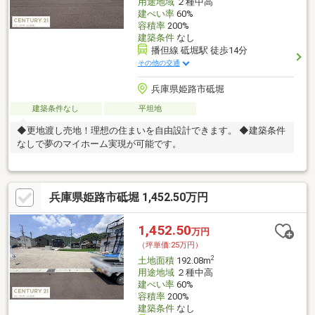
用途地域
２種中高
建ぺい率
60%
容積率
200%
建築条件
なし
播但線 砥堀駅 徒歩14分
その他の交通
兵庫県姫路市砥堀
建築条件なし
平坦地
◆更地渡し売地！理想の住まいを自由設計できます。 ◆建築条件
なしで夢のマイホーム実現が可能です。
兵庫県姫路市砥堀 1,452.50万円
1,452.50
万円
（坪単価:25万円）
2
土地面積
192.08m
用途地域
２種中高
建ぺい率
60%
容積率
200%
建築条件
なし