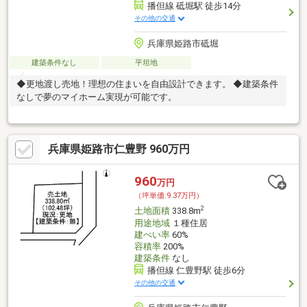
播但線 砥堀駅 徒歩14分
その他の交通
兵庫県姫路市砥堀
建築条件なし
平坦地
◆更地渡し売地！理想の住まいを自由設計できます。 ◆建築条件
なしで夢のマイホーム実現が可能です。
兵庫県姫路市仁豊野 960万円
960
万円
（坪単価:9.37万円）
2
土地面積
338.8m
用途地域
１種住居
建ぺい率
60%
容積率
200%
建築条件
なし
播但線 仁豊野駅 徒歩6分
その他の交通