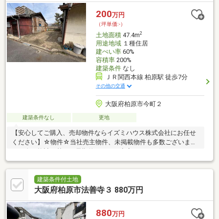
下取り保障あり、ローン残の方でも安心してお家をお探しいただ
けます。■リフォーム・登記・引越し・ネット環境等トータルで
200
万円
紹介可能です。■地域密着の経験豊富なスタッフが一からアドバ
（坪単価:-）
イスいたします。※お気軽にお問い合わせください※
2
土地面積
47.4m
用途地域
１種住居
建ぺい率
60%
容積率
200%
建築条件
なし
ＪＲ関西本線 柏原駅 徒歩7分
その他の交通
大阪府柏原市今町２
建築条件なし
更地
【安心してご購入、売却物件ならイズミハウス株式会社にお任せ
ください】☆物件☆当社売主物件、未掲載物件も多数ございま
す。人口統計を基に、長期的にみても空室リスクの低いエリアに
特化しております。☆無料相談☆不動産投資をご検討されるにあ
たってお客様にどんなメリットがあるか、また、疑問点、ご不安
点などに対し丁寧にご説明致します。さらに、ご購入時のご資金
建築条件付土地
計画、ローン、節税対策についてもご説明致します。☆アフター
大阪府柏原市法善寺３ 880万円
ケア☆ご購入後のアフターケアも当社にお任せ下さい。不動産全
般に関わるご相談も当社スタッフが分かりやすくご説明、ご対応
880
万円
致します。◇まずはお気軽にお問い合わせ下さい◇