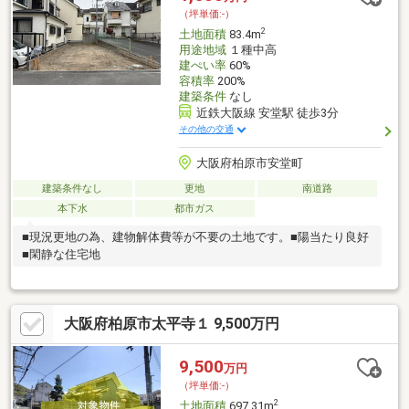
（坪単価:-）
2
土地面積
83.4m
用途地域
１種中高
建ぺい率
60%
容積率
200%
建築条件
なし
近鉄大阪線 安堂駅 徒歩3分
その他の交通
大阪府柏原市安堂町
建築条件なし
更地
南道路
本下水
都市ガス
■現況更地の為、建物解体費等が不要の土地です。■陽当たり良好
■閑静な住宅地
大阪府柏原市太平寺１ 9,500万円
9,500
万円
（坪単価:-）
2
土地面積
697.31m