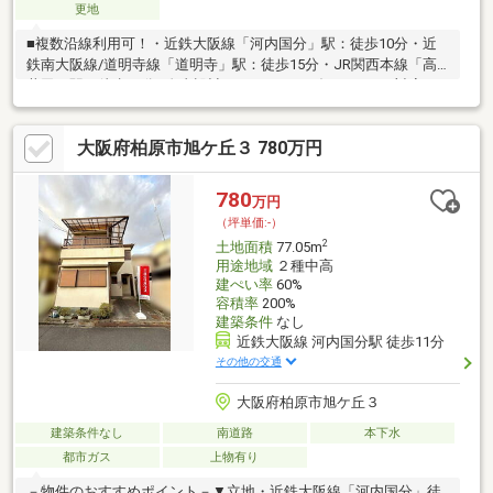
更地
■複数沿線利用可！・近鉄大阪線「河内国分」駅：徒歩10分・近
鉄南大阪線/道明寺線「道明寺」駅：徒歩15分・JR関西本線「高
井田」駅：徒歩19分■自由設計・オールオーダーシステム対応！
水廻りのカラーセレクト、窓の位置など細かな部分にもこだわれ
ます。■4LDKのプラン例をご用意しています。・カースペース並
大阪府柏原市旭ケ丘３ 780万円
列2台分(車種による)・全居室に収納を設けています。■徒歩10分
圏内にスーパー複数有り！小中学校も近く、子育て世帯も暮らし
やすい住環境。・イズミヤ 玉手店：徒歩8分・食品館アプロ 道明
780
万円
寺店：徒歩9分・ライフ 国分店：徒歩10分・柏原市立玉手小学
（坪単価:-）
校：徒歩6分・柏原市立玉手中学校：徒歩5分
2
土地面積
77.05m
用途地域
２種中高
建ぺい率
60%
容積率
200%
建築条件
なし
近鉄大阪線 河内国分駅 徒歩11分
その他の交通
大阪府柏原市旭ケ丘３
建築条件なし
南道路
本下水
都市ガス
上物有り
－物件のおすすめポイント－▼立地・近鉄大阪線「河内国分」徒