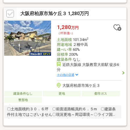
ったり18帖超が可能♪ベランダから明るい自然光を取り込めま
す。■玄関にSIC、LDKに物入、全居室収納付きで、各階でしっか
大阪府柏原市旭ケ丘３ 1,280万円
りお荷物をしまえます。■駐車場はセミビルトインタイプ(車種に
よる)♪大切なお車やバイクを雨風から守ります。■お買物施設が徒
歩圏に点在♪毎日のお買物に便利な立地！・万代柏原大県店：徒歩
1,280
万円
4分・セブンイレブン柏原大県4丁目店：徒歩4分・スーパードラ
（坪単価:-）
ッグシグマ柏原大県店：徒歩4分 他多数！
2
土地面積
101.34m
用途地域
２種中高
建ぺい率
60%
容積率
200%
建築条件
なし
近鉄大阪線 大阪教育大前駅 徒歩6
分
その他の交通
大阪府柏原市旭ケ丘３
建築条件なし
更地
都市ガス
整形地
〇土地面積約３０．６坪 〇前面道路幅員約６．５m 〇建築条
件付土地ではございません〇現況更地～周辺環境～〇ライフ国分
店まで約1330m（徒歩17分）〇セブンイレブン柏原田辺店まで約
490m（徒歩7分）〇旭ケ丘小学校まで約840m（徒歩11分）〇玉手