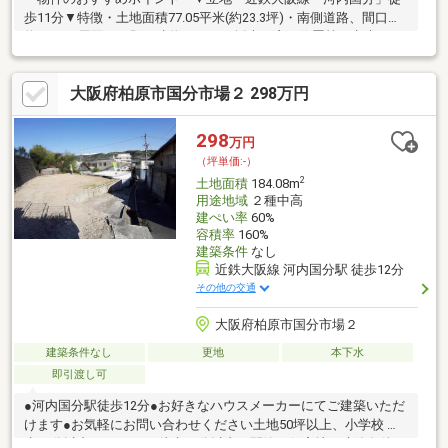
歩11分▼特徴・土地面積77.05平米(約23.3坪)・南側道路、間口は
約6.3m・周囲には既に建物があり、採光や窓の位置等を考慮した
プランニングが可能・建築条件付宅地販売ではないため、お好き
な建築会社を選択可能・現況古家有、詳細はお問い合わせくださ
大阪府柏原市国分市場２ 298万円
い・都市ガス対応エリア▼周辺環境・ローソン柏原旭ヶ丘3丁目店
徒歩7分(約550m)※容積率は前面道路幅員により160％に制限され
ます■ ご希望の住まい探しをお手伝いします ━━━━━・・・物
298
万円
件の詳細・ご相談はお気軽にお問い合わせください。
（坪単価:-）
2
土地面積
184.08m
用途地域
２種中高
建ぺい率
60%
容積率
160%
建築条件
なし
近鉄大阪線 河内国分駅 徒歩12分
その他の交通
大阪府柏原市国分市場２
建築条件なし
更地
本下水
即引渡し可
●河内国分駅徒歩12分●お好きなハウスメーカーにてご建築いただ
けます●お気軽にお問い合わせください土地50坪以上、小学校 徒
歩10分以内、スーパー 徒歩10分以内、閑静な住宅地、建築条件な