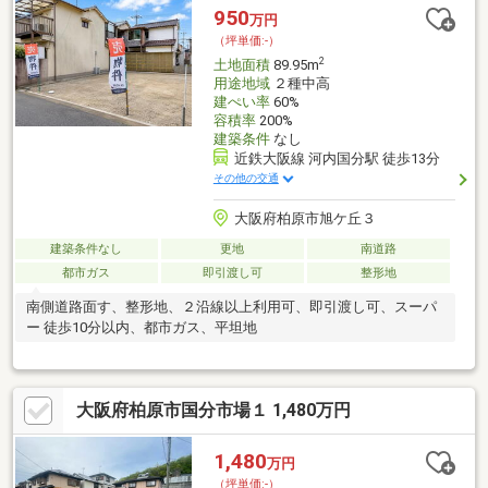
な方、各借入限度額を知りたい方資金・支払い計画を立てたい
950
万円
方、住み替えをお考えの方無料相談受付中です♪是非お気軽にお電
（坪単価:-）
話ください！
2
土地面積
89.95m
用途地域
２種中高
建ぺい率
60%
容積率
200%
建築条件
なし
近鉄大阪線 河内国分駅 徒歩13分
その他の交通
大阪府柏原市旭ケ丘３
建築条件なし
更地
南道路
都市ガス
即引渡し可
整形地
南側道路面す、整形地、２沿線以上利用可、即引渡し可、スーパ
ー 徒歩10分以内、都市ガス、平坦地
大阪府柏原市国分市場１ 1,480万円
1,480
万円
（坪単価:-）