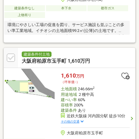
建築条件なし
本下水
都市ガス
上物有り
環境にやさしい工場の促進を図り、サービス施設も並ぶことの多
い準工業地域。イチオシの土地面積99.2㎡(公簿)の土地です。
1480万円のこちらの土地は、経済的かつ好条件です。駅から徒歩
10分圏内に立地しています。土地購入をお考えの方にイチオシの
売地がこちらです。
建築条件付土地
大阪府柏原市玉手町 1,610万円
1,610
万円
（坪単価:-）
2
土地面積
246.66m
用途地域
２種中高
建ぺい率
60%
容積率
200%
建築条件
あり
近鉄大阪線 河内国分駅 徒歩10分
その他の交通
大阪府柏原市玉手町