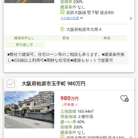
容積率
200%
建築条件
なし
近鉄大阪線 堅下駅 徒歩8分
その他の交通
大阪府柏原市大県４
建築条件なし
更地
角地
即引渡し可
■弊社で建築可。住宅ローン等のご相談も承ります。■建築条件無
し■2沿線以上利用可■閑静な住宅街■建築もセットで提案可
大阪府柏原市玉手町 980万円
980
万円
（坪単価:-）
2
土地面積
165.44m
用途地域
２種中高
建ぺい率
60%
容積率
200%
建築条件
なし
近鉄大阪線 河内国分駅 徒歩14分