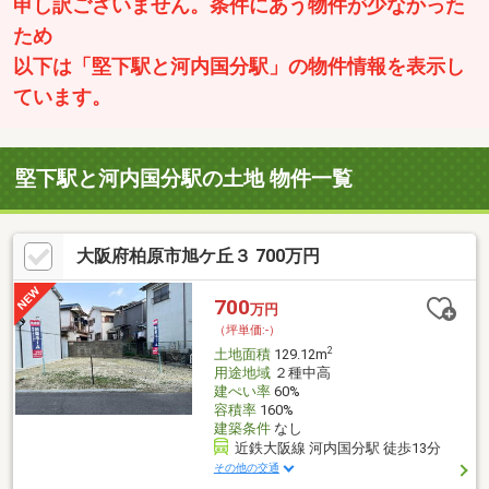
申し訳ございません。条件にあう物件が少なかった
ため
以下は「堅下駅と河内国分駅」の物件情報を表示し
ています。
堅下駅と河内国分駅の土地 物件一覧
大阪府柏原市旭ケ丘３ 700万円
700
万円
（坪単価:-）
2
土地面積
129.12m
用途地域
２種中高
建ぺい率
60%
容積率
160%
建築条件
なし
近鉄大阪線 河内国分駅 徒歩13分
その他の交通