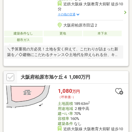
近鉄大阪線 大阪教育大前駅 徒歩10
分
その他の交通
大阪府柏原市田辺２
建築条件なし
更地
本下水
都市ガス
＼予算重視の方必見！土地を安く抑えて、こだわりが詰まった新
築を／◇建物にこだわるチャンス◇土地代を抑えられる分、キッ
チンやリビング、断熱性能など建物にしっかり予算を投資できま
す♪◇無駄のない約20坪◇コンパクトながらも縦の空間を活かし
た設計で、プライベート空間をしっかり確保した住まいが造れま
大阪府柏原市旭ケ丘４ 1,080万円
す！◇資産としての安心感◇マンションのような管理費・修繕積
立金の変動がなく、将来もお子様に残せる確かな資産となりま
す。◇緑に癒される住環境×駅徒歩5分◇柏原市田辺エリアならで
1,080
万円
はの穏やかで自然を身近に感じられる環境！最寄り駅までも徒歩
（坪単価:-）
１０分と通勤通学にも便利な立地♪
2
土地面積
189.63m
用途地域
２種中高
建ぺい率
70%
容積率
160%
建築条件
なし
近鉄大阪線 大阪教育大前駅 徒歩10