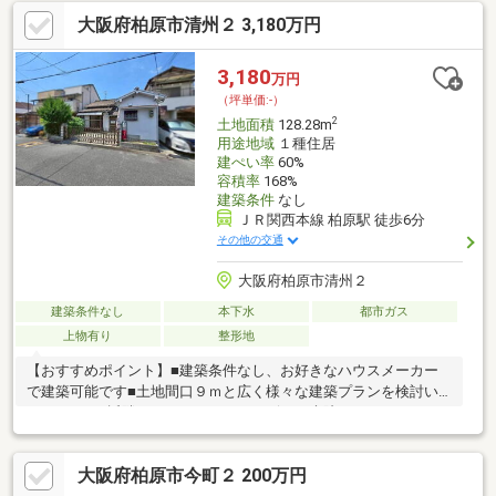
中学校まで約2180m（徒歩28分）
大阪府柏原市清州２ 3,180万円
3,180
万円
（坪単価:-）
2
土地面積
128.28m
用途地域
１種住居
建ぺい率
60%
容積率
168%
建築条件
なし
ＪＲ関西本線 柏原駅 徒歩6分
その他の交通
大阪府柏原市清州２
建築条件なし
本下水
都市ガス
上物有り
整形地
【おすすめポイント】■建築条件なし、お好きなハウスメーカー
で建築可能です■土地間口９ｍと広く様々な建築プランを検討い
ただけます■近隣にはスーパー、コンビニ、病院、ドラックスト
ア等充実しており便利な住環境です【センチュリー21G.Nスタイ
ルにおまかせ】■豊富な実績と物件情報量、諸事情で掲載してい
大阪府柏原市今町２ 200万円
ない未公開物件や、売出予定物件の情報もあります。■購入時の