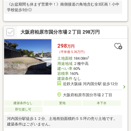
《お盆期間も休まず営業中！》南側接道の角地含む全3区画！小中
学校徒歩5分◎
大阪府柏原市国分市場２丁目 298万円
298
万円
（坪単価:5.36万円）
2
土地面積
184.08m
用途地域
２種中高
建ぺい率
60%
容積率
160%
建築条件
なし
近鉄大阪線 河内国分駅 徒歩12分
大阪府柏原市国分市場２丁目
建築条件なし
更地
本下水
即引渡し可
河内国分駅徒歩１２分、土地有効面積約５５坪の売り土地です。
建築条件はございません。