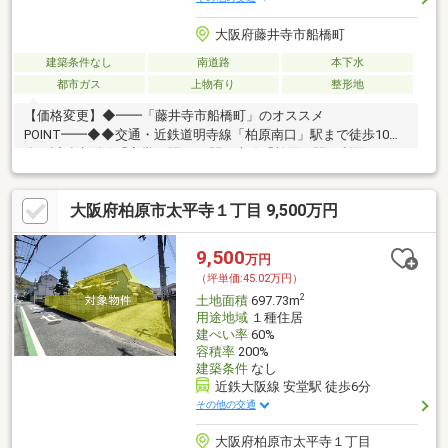
大阪府藤井寺市船橋町
建築条件なし
南道路
本下水
都市ガス
上物有り
整形地
【価格変更】◆━━「藤井寺市船橋町」のオススメ
POINT━━◆◆交通・近鉄道明寺線「柏原南口」駅まで徒歩10
分・近鉄大阪線「安堂」駅、JR関西本線「柏原」駅も利用可
能！・各主要駅へのアクセス良好な立地。◆南側幅員約4.7mの道
路に、約6.5m接道しています。◆周辺環境・梅が園善徳保公園ま
大阪府柏原市太平寺１丁目 9,500万円
で徒歩5分(約400m)・藤井寺市立道明寺東小学校まで徒歩7分(約
550m)・サンディ土師の里店まで徒歩9分(約650m)
9,500
万円
（坪単価:45.02万円）
2
土地面積
697.73m
用途地域
１種住居
建ぺい率
60%
容積率
200%
建築条件
なし
近鉄大阪線 安堂駅 徒歩6分
その他の交通
大阪府柏原市太平寺１丁目