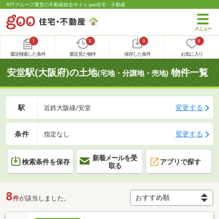
NTTグループ運営の不動産総合サイト goo住宅・不動産
1
0
0
0
最近検索した条件
最近見た物件
保存した条件
お気に入り
安堂駅(大阪府)の土地
物件一覧
(宅地・分譲地・売地)
駅
変更する
近鉄大阪線/安堂
条件
変更する
指定なし
新着メールを受
検索条件を保存
アプリで探す
取る
8
件
が該当しました。