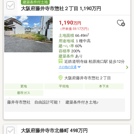
建築条件付土地
大阪府藤井寺市惣社２丁目 1,190万円
1,190
万円
（坪単価:59.17万円）
2
土地面積
66.49m
用途地域
１種中高
建ぺい率
60%
容積率
200%
建築条件
あり
近鉄道明寺線 柏原南口駅 徒歩12分
その他の交通
大阪府藤井寺市惣社２丁目
更地
平坦地
本下水
都市ガス
藤井寺市惣社 自由設計可能！ 建築条件付き土地♪
大阪府藤井寺市北條町 498万円