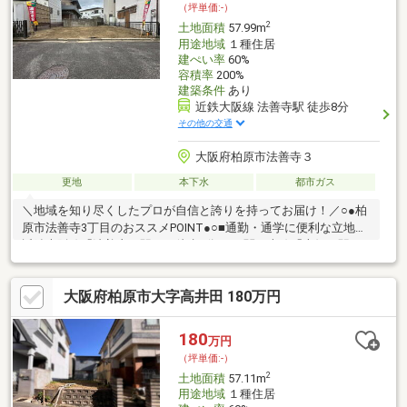
（坪単価:-）
2
土地面積
57.99m
用途地域
１種住居
建ぺい率
60%
容積率
200%
建築条件
あり
近鉄大阪線 法善寺駅 徒歩8分
その他の交通
大阪府柏原市法善寺３
更地
本下水
都市ガス
＼地域を知り尽くしたプロが自信と誇りを持ってお届け！／○●柏
原市法善寺3丁目のおススメPOINT●○■通勤・通学に便利な立地・
近鉄大阪線「法善寺」駅まで徒歩8分・JR関西本線「志紀」駅ま
で徒歩11分■前面道路幅員は約4.5m。大通りに面さない立地で
す。■周辺にはすでに建物があり、実際の暮らしをイメージしや
大阪府柏原市大字高井田 180万円
すい住環境。■「3LDK」の建物プラン例を掲載しています。LDK
約19.33帖・4面採光の住空間が叶います。■関西電力、都市ガス、
公共下水の設備を使用可能です。■周辺施設・法善寺保育園まで
180
万円
徒歩4分・柏原市立堅下北小学校まで徒歩8分・アクロスプラザ八
（坪単価:-）
尾まで徒歩13分
2
土地面積
57.11m
用途地域
１種住居