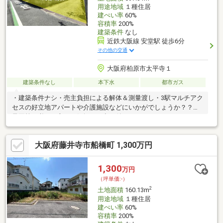
用途地域
１種住居
建ぺい率
60%
容積率
200%
建築条件
なし
近鉄大阪線 安堂駅 徒歩6分
その他の交通
大阪府柏原市太平寺１
建築条件なし
本下水
都市ガス
・建築条件ナシ・売主負担による解体＆測量渡し・3駅マルチアク
セスの好立地アパートや介護施設などにいかがでしょうか？？測
量図等が必要な方はお気軽にお申し付けください。メールやFAX
などご希望の方法でお送りします。
大阪府藤井寺市船橋町 1,300万円
1,300
万円
（坪単価:-）
2
土地面積
160.13m
用途地域
１種住居
建ぺい率
60%
容積率
200%