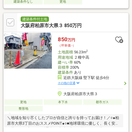
建築条件なし
更地
建築条件付土地
大阪府柏原市大県３ 850万円
850
万円
（坪単価:-）
2
土地面積
56.23m
用途地域
２種中高
建ぺい率
60%
容積率
200%
建築条件
あり
近鉄大阪線 堅下駅 徒歩6分
その他の交通
大阪府柏原市大県３
更地
本下水
都市ガス
整形地
＼地域を知り尽くしたプロが自信と誇りを持ってお届け！／○●柏
原市大県3丁目のおススメPOINT●○■地球環境に優しく、長く安心
の暮らしを叶える、耐震等級3相当+省エネ等級4☆■2階LDKはゆ