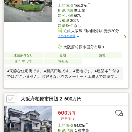
2
土地面積
166.27m
用途地域
準工業
建ぺい率
60%
容積率
200%
建築条件
なし
近鉄大阪線 河内国分駅 徒歩20分
その他の交通
大阪府柏原市国分市場１
建築条件なし
更地
角地
即引渡し可
整形地
●閑静な住宅街です。●新築用地です。●更地です。●建築条件付き
ではございません。お好きなハウスメーカー・工務店で建築でき
ます。
大阪府柏原市田辺２ 600万円
600
万円
（坪単価:-）
2
土地面積
84.03m
用途地域
１種中高