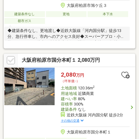
大阪府柏原市旭ケ丘３
建築条件なし
更地
本下水
都市ガス
◆建築条件なし、更地渡し◆近鉄大阪線「河内国分駅」徒歩13
分、急行停車し、市内へのアクセス良好◆スーパーアプロ・小学
校・クリニック 徒歩10分以内◆人気の閑静な住宅地、平坦地なの
で子育てしやすい住みやすい環境◆幅員4.3ｍ南西側道路面してい
るので、陽当り良好◆建物プラン例有り
大阪府柏原市国分本町１ 2,080万円
2,080
万円
（坪単価:-）
2
土地面積
120.36m
用途地域
近隣商業
建ぺい率
80%
容積率
300%
建築条件
なし
近鉄大阪線 河内国分駅 徒歩2分
その他の交通
大阪府柏原市国分本町１