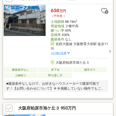
エネ住宅も施工可能。お客様のご予算とこだわりを大切に最適な
住まいづくりをサポート詳細はお気軽にお問合せください。
650
万円
（坪単価:-）
2
土地面積
88.19m
用途地域
２種中高
建ぺい率
60%
容積率
200%
建築条件
なし
近鉄大阪線 大阪教育大前駅 徒歩11
分
その他の交通
大阪府柏原市旭ケ丘３
建築条件なし
本下水
都市ガス
上物有り
即引渡し可
■建築条件なしなので、お好きなハウスメーカーで建築可能で
す！【お問い合わせについて】☆☆掲載していない物件でもご紹
介可能です！☆☆気になる物件をまとめてご案内します！新築＆
リフォームのご相談も承ります！◎資料請求、メールでのお問い
合わせは24時間受付中♪◎18時以降のご見学ご相談・オンライン
大阪府柏原市旭ケ丘３ 950万円
対応も可能♪詳細資料のご請求・物件見学のご依頼はお気軽にお問
い合わせください！【住宅ローン相談会開催中】初めてでご不安