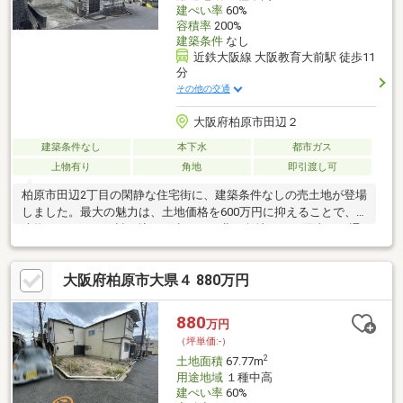
建ぺい率
60%
容積率
200%
建築条件
なし
近鉄大阪線 大阪教育大前駅 徒歩11
分
その他の交通
大阪府柏原市田辺２
建築条件なし
本下水
都市ガス
上物有り
角地
即引渡し可
柏原市田辺2丁目の閑静な住宅街に、建築条件なしの売土地が登場
しました。最大の魅力は、土地価格を600万円に抑えることで、
建物にこだわりを詰め込める点です。北西角地のため陽当り・通
風共に良好で、開放感のあるプランニングが可能です。また、古
くから集落があった「田辺遺跡内」に位置し、地盤の安心感を重
大阪府柏原市大県４ 880万円
視される方にもぜひご確認いただきたい立地です。近鉄「大阪教
育大前」駅まで徒歩11分と通勤・通学にも便利。収益物件の建築
や、リノベーションベースの古家付き土地としてもご相談を承り
880
万円
ます。地元密着の弊社が、資金計画からハウスメーカー選びまで
（坪単価:-）
誠実にお手伝いいたします。
2
土地面積
67.77m
用途地域
１種中高
建ぺい率
60%