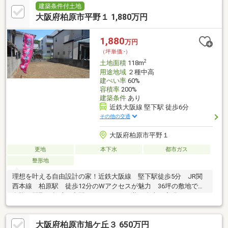
お買物施設が徒歩圏に点在♪毎日のお買物に便利な立地！ ・スー
建築条件付土地
パーヤオヒコ柏原本郷店：徒歩9分 ・ファミリーマート柏原本郷
大阪府柏原市平野１ 1,880万円
三丁目店：徒歩11分 ・ドラッグアカカベ柏原大正店：徒歩7分■間
取り変更の対応も可能です！まずはお気軽にお問い合わせくださ
1,880
万円
いませ。
（坪単価:-）
2
土地面積
118m
用途地域
２種中高
建ぺい率
60%
容積率
200%
建築条件
あり
近鉄大阪線 堅下駅 徒歩6分
その他の交通
大阪府柏原市平野１
更地
本下水
都市ガス
整形地
理想を叶える自由設計の家！近鉄大阪線 堅下駅徒歩5分 JR関
西本線 柏原駅 徒歩12分のWアクセスが魅力 36坪の敷地で、
多様な間取や趣味の空間など、あなたの夢を自由に実現できま
す。リクシル タカラ TOTO パナソニック より設備標準採
用しセレクト可能さらに耐震等級３や高断熱等級（省エネ性能）
大阪府柏原市旭ケ丘３ 650万円
で安心快適な高性能住宅も選べます。長期優良住宅やZEH水準省