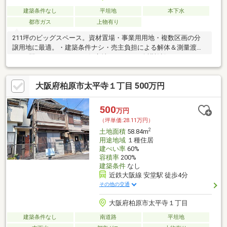
建築条件なし
平坦地
本下水
都市ガス
上物有り
211坪のビッグスペース。資材置場・事業用用地・複数区画の分
譲用地に最適。・建築条件ナシ・売主負担による解体＆測量渡
し・3駅マルチアクセスの好立地アパートや介護施設などにいかが
でしょうか？？
大阪府柏原市太平寺１丁目 500万円
500
万円
（坪単価:28.11万円）
2
土地面積
58.84m
用途地域
１種住居
建ぺい率
60%
容積率
200%
建築条件
なし
近鉄大阪線 安堂駅 徒歩4分
その他の交通
大阪府柏原市太平寺１丁目
建築条件なし
南道路
平坦地