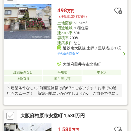
498
万円
（坪単価:25.93万円）
2
土地面積
63.51m
用途地域
１種住居
建ぺい率
60%
容積率
200%
建築条件
なし
近鉄南大阪線 土師ノ里駅 徒歩17分
その他の交通
大阪府藤井寺市北條町
建築条件なし
平坦地
本下水
上物有り
即引渡し可
＼建築条件なし♪／前面道路幅は約6.7ｍございます！お車での通
行もスムーズ！ 新築用地にいかがでしょうか♪ ご自身で見に行
きたいという方は場所をお伝えさせていただきます！お気軽にお
問い合わせませ＾＾
大阪府柏原市安堂町 1,580万円
1,580
万円