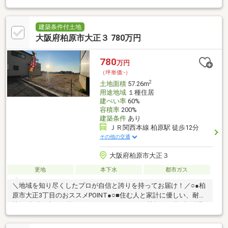
し
建築条件付土地
大阪府柏原市大正３ 780万円
780
万円
（坪単価:-）
2
土地面積
57.26m
用途地域
１種住居
建ぺい率
60%
容積率
200%
建築条件
あり
ＪＲ関西本線 柏原駅 徒歩12分
その他の交通
大阪府柏原市大正３
更地
本下水
都市ガス
＼地域を知り尽くしたプロが自信と誇りを持ってお届け！／○●柏
原市大正3丁目のおススメPOINT●○■住む人と家計に優しい、耐震
等級3相当+省エネ等級4☆■LDKはゆったり19帖超が可能♪収納場
所も充実！■朝陽こぼれる東道路に面した、明るく風通しの良い
立地♪■駐車場はセミビルトインタイプで1台分を確保できます。■