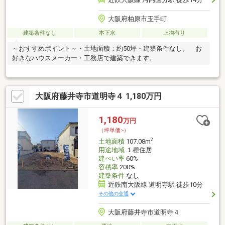
大阪府柏原市玉手町
建築条件なし
本下水
上物有り
～おすすめポイント～・土地面積：約50坪・建築条件なし。 お
好きなハウスメーカー・工務店で建築できます。
大阪府藤井寺市道明寺４ 1,180万円
1,180
万円
（坪単価:-）
2
土地面積
107.08m
用途地域
１種住居
建ぺい率
60%
容積率
200%
建築条件
なし
近鉄南大阪線 道明寺駅 徒歩10分
その他の交通
大阪府藤井寺市道明寺４