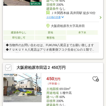
建ぺい率
60%
容積率
200%
建築条件
なし
ＪＲ関西本線 高井田駅 徒歩10分
その他の交通
大阪府柏原市大字高井田
建築条件なし
更地
本下水
即引渡し可
整形地
◆当物件のお問い合わせは、FUKUYA八尾店までお願い致します
◆ＦＵＫＵＹＡ八尾店はアリオ南東側フコク生命ビルの１階で
す。お電話、メール、ご来店随時受付中です。ネット未掲載物件
やこれから売り出し予定の情報も豊富にございますのでまずはご
希望条件をお聞かせください。お気軽にご来店お待ちしておりま
大阪府柏原市田辺２ 450万円
す。住宅ローン相談リフォーム相談可能です。他にもネット掲載
ができない非公開物件もございますので八尾市でお探しの方はま
ずはお問合せ下さい。
450
万円
（坪単価:-）
2
土地面積
69.03m
用途地域
１種中高
建ぺい率
60%
容積率
200%
建築条件
なし