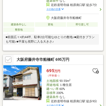
建築条件
なし
近鉄道明寺線 柏原南口駅 徒歩7分
その他の交通
大阪府藤井寺市船橋町
建築条件なし
更地
即引渡し可
整形地
■前面広々×約44坪、駐車2台可能なゆとりの敷地♪■庭付きプラン
も可能♪■平屋も視野に入る大きさ♪
大阪府藤井寺市船橋町 695万円
695
万円
（坪単価:-）
2
土地面積
93.55m
用途地域
１種住居
建ぺい率
60%
容積率
200%
建築条件
なし
近鉄道明寺線 柏原南口駅 徒歩9分
その他の交通