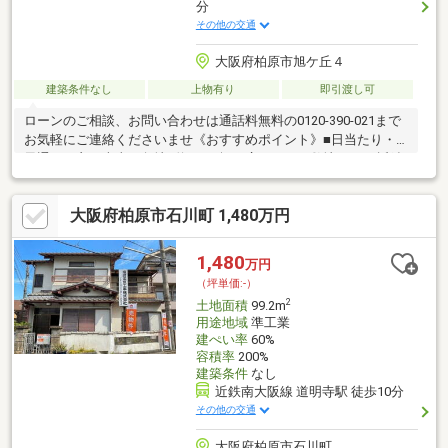
分
その他の交通
大阪府柏原市旭ケ丘４
建築条件なし
上物有り
即引渡し可
ローンのご相談、お問い合わせは通話料無料の0120-390-021まで
お気軽にご連絡くださいませ《おすすめポイント》■日当たり・
風通しの良い南東の角地■約57.36坪の広々とした敷地です♪■近鉄
大阪線『大阪教育大前』駅まで徒歩約10分！！《周辺について》
●旭ヶ丘小学校 約444ｍ●玉手中学校 約2286ｍ【お客様へ】当
大阪府柏原市石川町 1,480万円
社では諸事情によりインターネットに掲載されていない物件も多
数取り扱っておりますお気軽にお問い合わせくださいませ
1,480
万円
（坪単価:-）
2
土地面積
99.2m
用途地域
準工業
建ぺい率
60%
容積率
200%
建築条件
なし
近鉄南大阪線 道明寺駅 徒歩10分
その他の交通
大阪府柏原市石川町