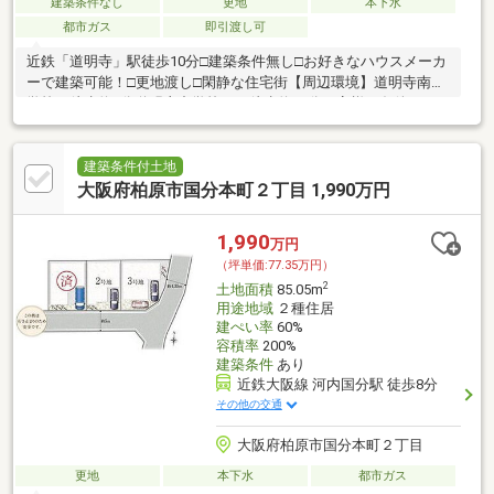
建築条件なし
更地
本下水
都市ガス
即引渡し可
近鉄「道明寺」駅徒歩10分□建築条件無し□お好きなハウスメーカ
ーで建築可能！□更地渡し□閑静な住宅街【周辺環境】道明寺南小
学校 徒歩約3分道明寺中学校 徒歩約22分お客様の条件など
をしっかりとお伺いし、お家探しのパートナーとしてサポートさ
せて頂きます♪土日祝はもちろん、平日やお仕事帰り、お子さまの
お迎えまでのちょっと空いた時間などなどご予約につきましては
建築条件付土地
【見学予約】ボタンよりメール、またはフリーダイヤル【0120-
大阪府柏原市国分本町２丁目 1,990万円
150-005 】にてお問い合わせください。（平日でもご案内可能で
すので、一度お問い合わせください。）
1,990
万円
（坪単価:77.35万円）
2
土地面積
85.05m
用途地域
２種住居
建ぺい率
60%
容積率
200%
建築条件
あり
近鉄大阪線 河内国分駅 徒歩8分
その他の交通
大阪府柏原市国分本町２丁目
更地
本下水
都市ガス