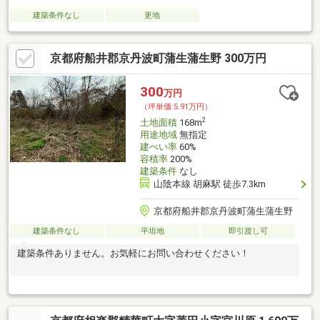
建築条件なし
更地
京都府船井郡京丹波町蒲生蒲生野 300万円
300
万円
（坪単価:5.91万円）
2
土地面積
168m
用途地域
無指定
建ぺい率
60%
容積率
200%
建築条件
なし
山陰本線 胡麻駅 徒歩7.3km
京都府船井郡京丹波町蒲生蒲生野
建築条件なし
平坦地
即引渡し可
建築条件ありません。お気軽にお問い合わせください！