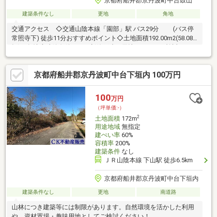
京都府船井郡京丹波町中台鼓山
建築条件なし
更地
角地
交通アクセス ◇交通山陰本線「園部」駅 バス29分 (バス停
常照寺下) 徒歩11分おすすめポイント◇土地面積192.00m2(58.08
坪)・角地◇建築条件なし 新築戸建の用地としてもご検討いただ
けます。◇ライフインフォメーション 京都縦貫自動車道 丹波
IC 車15分 道の駅 丹波マーケス 車12分
京都府船井郡京丹波町中台下垣内 100万円
丹波自然運動公園 車6分 京丹波町役
場 車6分 ファミリーマート 京丹波蒲生
店 車7分 ジュンテンドー京丹波店 車6分
100
万円
（坪単価:-）
2
土地面積
172m
用途地域
無指定
建ぺい率
60%
容積率
200%
建築条件
なし
ＪＲ山陰本線 下山駅 徒歩6.5km
京都府船井郡京丹波町中台下垣内
建築条件なし
更地
南道路
山林につき建築等には制限があります。自然環境を活かした利用
や、資材置場・趣味用地としてご検討ください！