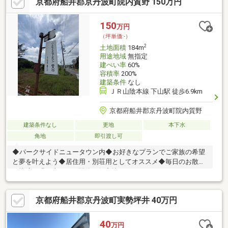
京都府船井郡京丹波町院内質野 150万円
150
万円
（坪単価:-）
2
土地面積
184m
用途地域
無指定
建ぺい率
60%
容積率
200%
建築条件
なし
ＪＲ山陰本線 下山駅 徒歩6.9km
京都府船井郡京丹波町院内質野
建築条件なし
更地
本下水
角地
即引渡し可
◆パークサイドニュータウン内◆お好きなプランでご家族の希望
と夢を叶えよう◆居住用・別荘用としてオススメ◆毎日のお散歩
も快適な緑に恵まれた閑静な住宅地
京都府船井郡京丹波町実勢坪井 40万円
40
万円