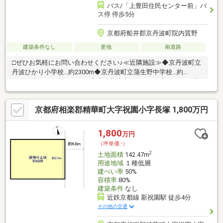
バス/「上豊田住民センター前」バ
ス停 停歩5分
京都府船井郡京丹波町院内質野
建築条件なし
更地
南道路
□ぜひお気軽にお問い合わせください♪≪近隣施設≫◆京丹波町立
丹波ひかり小学校…約2300m◆京丹波町立蒲生野中学校…約
2300m◆ファミリーマート京丹波蒲生店…約2850m◆ローソン丹
波須知店…約2950m◆スーパーマーケット サンダイコー丹波マ
ーケス店…約3150m◆スーパーマーケット サンダイコーみずほ
京都府相楽郡精華町大字祝園小字長塚 1,800万円
店…約3650m◆コメリハード＆グリーン丹波店…約2750m◆丹波郵
便局…約3150m◆京都銀行 須知支店…約2850m◆JA京都 丹波支
店…約2950m◆京丹波町立須知幼稚園…約2550m◆医療法人丹笠会
1,800
万円
丹波笠次病院…約3050m
（坪単価:-）
2
土地面積
142.47m
用途地域
１種低層
建ぺい率
50%
容積率
80%
建築条件
なし
近鉄京都線 新祝園駅 徒歩4分
その他の交通