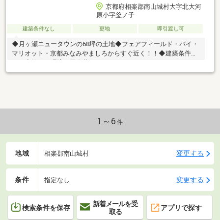
京都府相楽郡南山城村大字北大河
原小字釜ノ子
建築条件なし
更地
即引渡し可
◆月ヶ瀬ニュータウンの68坪の土地◆フェアフィールド・バイ・
マリオット・京都みなみやましろからすぐ近く！！◆建築条件な
し ◆静かな環境で田舎暮らしはいかがでしょうか。
1～6
件
地域
変更する
相楽郡南山城村
条件
変更する
指定なし
新着メールを受
検索条件を保存
アプリで探す
取る