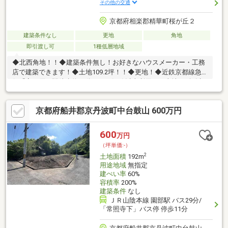
その他の交通
京都府相楽郡精華町桜が丘２
建築条件なし
更地
角地
即引渡し可
1種低層地域
◆北西角地！！◆建築条件無し！お好きなハウスメーカー・工務
店で建築できます！◆土地109.2坪！！◆更地！◆近鉄京都線急
行「高の原」駅徒歩約25分！！２沿線以上利用可、土地100坪以
上、即引渡し可、山が見える、陽当り良好、閑静な住宅地、前道
６ｍ以上、角地、建築条件なし、緑豊かな住宅地、小学校 徒歩10
京都府船井郡京丹波町中台鼓山 600万円
分以内、平坦地
600
万円
（坪単価:-）
2
土地面積
192m
用途地域
無指定
建ぺい率
60%
容積率
200%
建築条件
なし
ＪＲ山陰本線 園部駅 バス29分/
「常照寺下」バス停 停歩11分