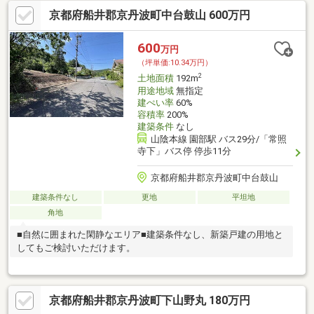
京都府船井郡京丹波町中台鼓山 600万円
600
万円
（坪単価:10.34万円）
2
土地面積
192m
用途地域
無指定
建ぺい率
60%
容積率
200%
建築条件
なし
山陰本線 園部駅 バス29分/「常照
寺下」バス停 停歩11分
京都府船井郡京丹波町中台鼓山
建築条件なし
更地
平坦地
角地
■自然に囲まれた閑静なエリア■建築条件なし、新築戸建の用地と
してもご検討いただけます。
京都府船井郡京丹波町下山野丸 180万円