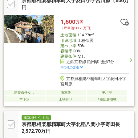
京都府相楽郡精華町大字菱田小字宮川原 1,600万
円
1,600
万円
（坪単価:39.25万円）
2
土地面積
134.77m
用途地域
１種低層
建ぺい率
50%
容積率
80%
建築条件
なし
近鉄京都線 狛田駅 徒歩7分
その他の交通
京都府相楽郡精華町大字菱田小字
宮川原
建築条件なし
南道路
平坦地
本下水
上物有り
1種低層地域
建築条件付土地
京都府相楽郡精華町大字北稲八間小字寄田長
2,572.70万円