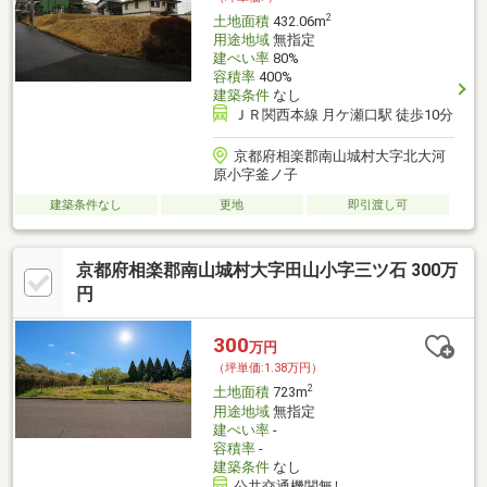
2
土地面積
432.06m
用途地域
無指定
建ぺい率
80%
容積率
400%
建築条件
なし
ＪＲ関西本線 月ケ瀬口駅 徒歩10分
京都府相楽郡南山城村大字北大河
原小字釜ノ子
建築条件なし
更地
即引渡し可
京都府相楽郡南山城村大字田山小字三ツ石 300万
円
300
万円
（坪単価:1.38万円）
2
土地面積
723m
用途地域
無指定
建ぺい率
-
容積率
-
建築条件
なし
公共交通機関無し