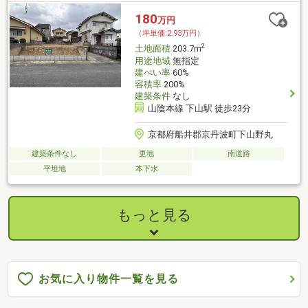
180
万円
（坪単価:2.93万円）
2
土地面積
203.7m
用途地域
無指定
建ぺい率
60%
容積率
200%
建築条件
なし
山陰本線 下山駅 徒歩23分
京都府船井郡京丹波町下山野丸
建築条件なし
更地
南道路
平坦地
本下水
もっと見る
お気に入り物件一覧を見る