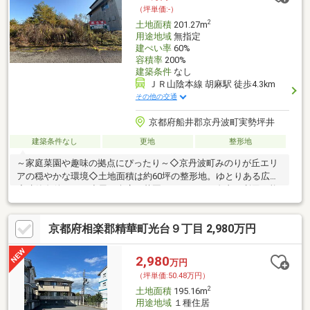
（坪単価:-）
2
土地面積
201.27m
用途地域
無指定
建ぺい率
60%
容積率
200%
建築条件
なし
ＪＲ山陰本線 胡麻駅 徒歩4.3km
その他の交通
京都府船井郡京丹波町実勢坪井
建築条件なし
更地
整形地
～家庭菜園や趣味の拠点にぴったり～◇京丹波町みのりが丘エリ
アの穏やかな環境◇土地面積は約60坪の整形地。ゆとりある広さ
◇建築条件なし！小屋・倉庫・菜園スペースなど自由に利用可能
◇価格はわずか40万円。初めての田舎暮らしにもおすすめ◇自然
の中で、野菜づくりやDIYを楽しめる“自分時間”を叶える土地で
京都府相楽郡精華町光台９丁目 2,980万円
す。
2,980
万円
（坪単価:50.48万円）
2
土地面積
195.16m
用途地域
１種住居