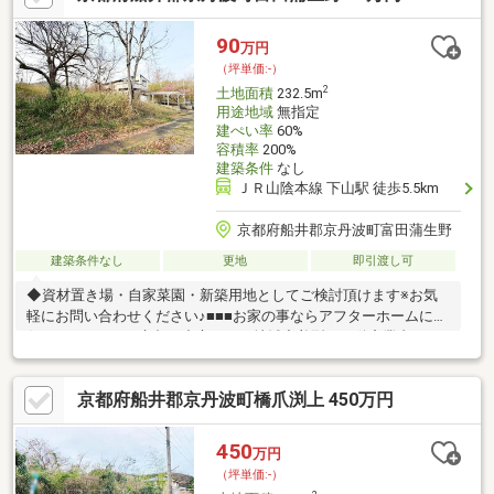
90
万円
（坪単価:-）
2
土地面積
232.5m
用途地域
無指定
建ぺい率
60%
容積率
200%
建築条件
なし
ＪＲ山陰本線 下山駅 徒歩5.5km
京都府船井郡京丹波町富田蒲生野
建築条件なし
更地
即引渡し可
◆資材置き場・自家菜園・新築用地としてご検討頂けます※お気
軽にお問い合わせください♪■■■お家の事ならアフターホームにお
任せください■■■京都を中心とした地域密着型の不動産業者で
す。新築・中古・土地・マンション・リフォーム・建築・住み替
えの相談など、お気軽にご相談下さい！！お家のことでお困りの
京都府船井郡京丹波町橋爪渕上 450万円
ことがあれば、ぜひアフターホームへ
450
万円
（坪単価:-）