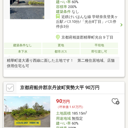
建ぺい率
60%
容積率
200%
建築条件
なし
近鉄けいはんな線 学研奈良登美ヶ
丘駅 バス10分/「光台8丁目」バス停
停歩3分
京都府相楽郡精華町光台９丁目
建築条件なし
更地
平坦地
本下水
都市ガス
即引渡し可
精華町道大通り西線に面した土地です！ 第二種住居地域、店舗
併用住宅も可
京都府船井郡京丹波町実勢大平 90万円
90
万円
（坪単価:1.61万円）
2
土地面積
185.15m
用途地域
無指定
建ぺい率
60%