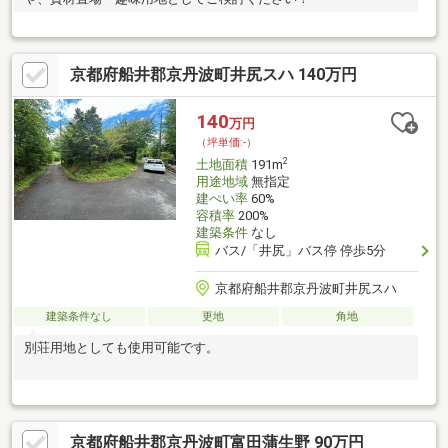
京都府船井郡京丹波町井尻スハ 140万円
140
万円
（坪単価:-）
2
土地面積
191m
用途地域
無指定
建ぺい率
60%
容積率
200%
建築条件
なし
バス/「井尻」バス停 停歩5分
京都府船井郡京丹波町井尻スハ
建築条件なし
更地
角地
別荘用地としても使用可能です。
京都府船井郡京丹波町富田蒲生野 90万円