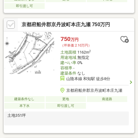
即引渡し可
京都府船井郡京丹波町本庄九瀬 750万円
750
万円
（坪単価:2.10万円）
2
土地面積
1162m
用途地域
無指定
建ぺい率
0%
容積率
-
建築条件
なし
山陰本線 和知駅 徒歩8分
京都府船井郡京丹波町本庄九瀬
建築条件なし
更地
南道路
本下水
即引渡し可
土地351坪