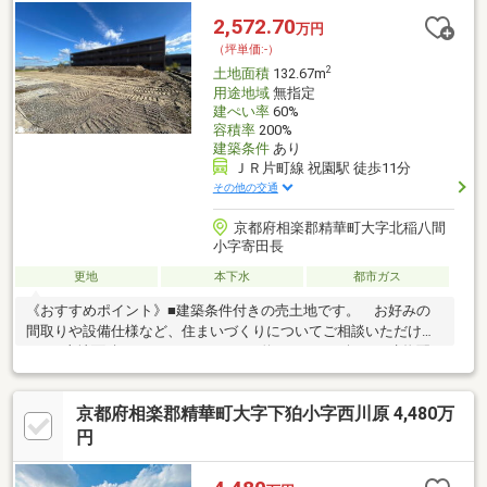
2,572.70
万円
（坪単価:-）
2
土地面積
132.67m
用途地域
無指定
建ぺい率
60%
容積率
200%
建築条件
あり
ＪＲ片町線 祝園駅 徒歩11分
その他の交通
京都府相楽郡精華町大字北稲八間
小字寄田長
更地
本下水
都市ガス
《おすすめポイント》■建築条件付きの売土地です。 お好みの
間取りや設備仕様など、住まいづくりについてご相談いただけま
す。■土地面積：１３２．６７ｍ２（約４０．１３坪） 建物配
置計画に応じたプランニングをご検討いただけます。■前面道路
は約６．３ｍ幅員と駐車の際も安心です。■物件の詳細など、お
京都府相楽郡精華町大字下狛小字西川原 4,480万
気軽にお問い合わせください。■徒歩圏内にコンビニやドラッグ
ストアなどの買い物施設があり便利な住環境です。
円