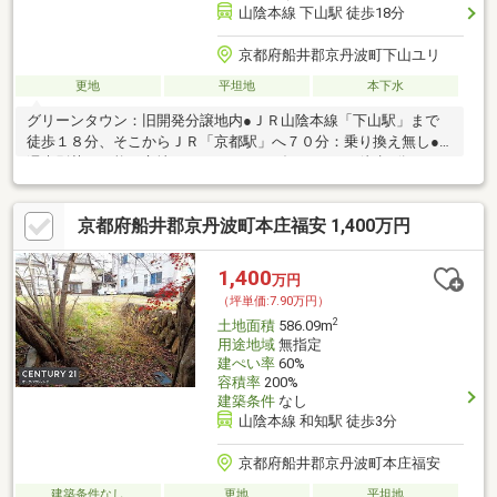
山陰本線 下山駅 徒歩18分
京都府船井郡京丹波町下山ユリ
更地
平坦地
本下水
グリーンタウン：旧開発分譲地内●ＪＲ山陰本線「下山駅」まで
徒歩１８分、そこからＪＲ「京都駅」へ７０分：乗り換え無し●
週末別荘も可能な立地。スーパーサンダイコーまで徒歩5分
京都府船井郡京丹波町本庄福安 1,400万円
1,400
万円
（坪単価:7.90万円）
2
土地面積
586.09m
用途地域
無指定
建ぺい率
60%
容積率
200%
建築条件
なし
山陰本線 和知駅 徒歩3分
京都府船井郡京丹波町本庄福安
建築条件なし
更地
平坦地