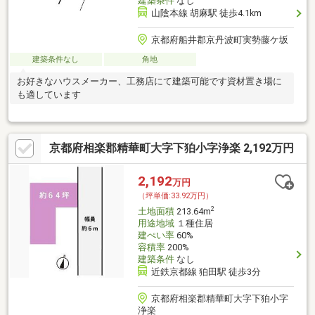
建築条件
なし
山陰本線 胡麻駅 徒歩4.1km
京都府船井郡京丹波町実勢藤ケ坂
建築条件なし
角地
お好きなハウスメーカー、工務店にて建築可能です資材置き場に
も適しています
京都府相楽郡精華町大字下狛小字浄楽 2,192万円
2,192
万円
（坪単価:33.92万円）
2
土地面積
213.64m
用途地域
１種住居
建ぺい率
60%
容積率
200%
建築条件
なし
近鉄京都線 狛田駅 徒歩3分
京都府相楽郡精華町大字下狛小字
浄楽