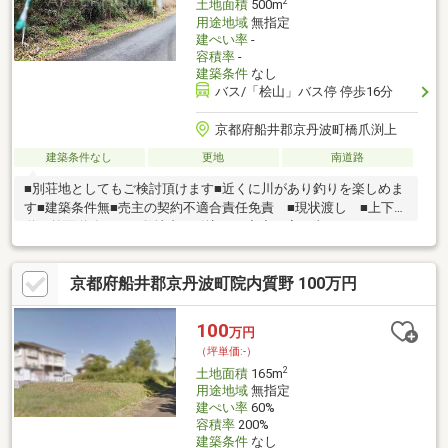
2
土地面積
500m
用途地域
無指定
建ぺい率
-
容積率
-
建築条件
なし
バス/「桧山」バス停 停歩16分
京都府船井郡京丹波町橋爪渕上
建築条件なし
更地
南道路
■別荘地としてもご検討頂けます■近くに川があり釣りを楽しめま
す■建築条件無■売主の契約不適合責任免責 ■現状渡し ■上下水
道は前面道路までで敷地内に引込なし◇◆お家の事ならアフター
ホームにお任せください◇◆京都を中心とした地域密着型の不動
産業者です。・新築・中古・土地・マンション・リフォーム・建
京都府船井郡京丹波町院内質野 100万円
築・住み替えの相談など、お気軽にご相談下さい！！お家のこと
でお困りのことがあれば、ぜひアフターホームへ！
100
万円
（坪単価:-）
2
土地面積
165m
用途地域
無指定
建ぺい率
60%
容積率
200%
建築条件
なし