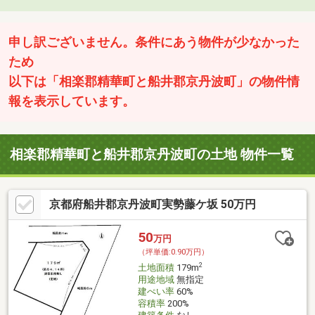
申し訳ございません。条件にあう物件が少なかった
ため
以下は「相楽郡精華町と船井郡京丹波町」の物件情
報を表示しています。
相楽郡精華町と船井郡京丹波町の土地 物件一覧
京都府船井郡京丹波町実勢藤ケ坂 50万円
50
万円
（坪単価:0.90万円）
2
土地面積
179m
用途地域
無指定
建ぺい率
60%
容積率
200%