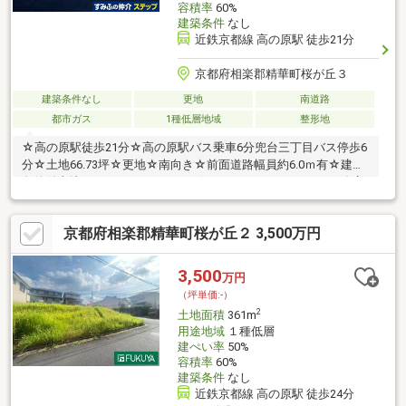
容積率
60%
建築条件
なし
近鉄京都線 高の原駅 徒歩21分
京都府相楽郡精華町桜が丘３
建築条件なし
更地
南道路
都市ガス
1種低層地域
整形地
☆高の原駅徒歩21分☆高の原駅バス乗車6分兜台三丁目バス停歩6
分☆土地66.73坪☆更地☆南向き☆前面道路幅員約6.0ｍ有☆建築
条件付土地ではありません。 お好きなハウスメーカー、工務店
での建築が可能です。
京都府相楽郡精華町桜が丘２ 3,500万円
3,500
万円
（坪単価:-）
2
土地面積
361m
用途地域
１種低層
建ぺい率
50%
容積率
60%
建築条件
なし
近鉄京都線 高の原駅 徒歩24分