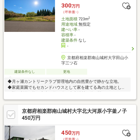
り、車がなくても生活ができます。道の駅が近く、毎日のお買い
300
万円
物も困りませんね◎山が近く、緑豊かで閑静な住宅地内、綺麗な
（坪単価:-）
街並みです。
2
土地面積
723m
用途地域
無指定
建ぺい率
-
容積率
-
建築条件
なし
-
京都府相楽郡南山城村大字田山小
字三ツ石
建築条件なし
更地
◆月ヶ瀬カントリークラブ管理地内の自然豊かで静かな立地。
◆家庭菜園でもセカンドハウスとして家を建てる為の土地として
も様々利用可能 ◆車で約10分で南山城村の道の駅へアクセス可
能 ◆ゴルフ好きにも◎
京都府相楽郡南山城村大字北大河原小字釜ノ子
450万円
450
万円
（坪単価:-）