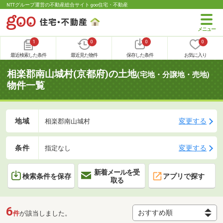
NTTグループ運営の不動産総合サイト goo住宅・不動産
1
0
0
0
最近検索した条件
最近見た物件
保存した条件
お気に入り
相楽郡南山城村(京都府)の土地
(宅地・分譲地・売地)
物件一覧
地域
変更する
相楽郡南山城村
条件
変更する
指定なし
新着メールを受
検索条件を保存
アプリで探す
取る
6
件
が該当しました。