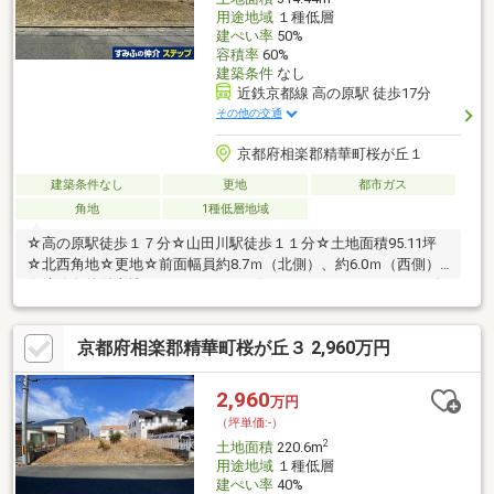
用途地域
１種低層
建ぺい率
50%
容積率
60%
建築条件
なし
近鉄京都線 高の原駅 徒歩17分
その他の交通
京都府相楽郡精華町桜が丘１
建築条件なし
更地
都市ガス
角地
1種低層地域
☆高の原駅徒歩１７分☆山田川駅徒歩１１分☆土地面積95.11坪
☆北西角地☆更地☆前面幅員約8.7ｍ（北側）、約6.0ｍ（西側）
☆建築条件付土地ではないため、お好きなハウスメーカー・工務
店にて建築できます。≪周辺環境≫・イオンモール高の原店まで
約990ｍ(徒歩13分)・ドラッグストアコスモス兜台店まで約440ｍ
京都府相楽郡精華町桜が丘３ 2,960万円
(徒歩6分)・兜台公園まで約440ｍ(徒歩6分)・精華町立山田荘小学
校まで約1550ｍ(徒歩20分)・精華町立精華南中学校まで約850ｍ
(徒歩11分)・ファミリーマート木津川相楽店まで約1190ｍ(徒歩15
2,960
万円
分)
（坪単価:-）
2
土地面積
220.6m
用途地域
１種低層
建ぺい率
40%