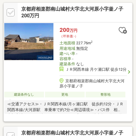
京都府相楽郡南山城村大字北大河原小字釜ノ子
200万円
200
万円
（坪単価:-）
2
土地面積
227.76m
用途地域
無指定
建ぺい率
-
容積率
-
建築条件
なし
ＪＲ関西本線 月ケ瀬口駅 徒歩12分
京都府相楽郡南山城村大字北大河
原小字釜ノ子
建築条件なし
更地
整形地
≪交通アクセス≫・ＪＲ関西本線/月ヶ瀬口駅 徒歩約12分・ＪＲ
関西本線/大河原駅 車乗車で約7分≪周辺環境≫・バス停 相楽
東部広域バス/月ヶ瀬ニュータウンガス店 883 m(徒歩約11分)・道
の駅 お茶の京都 みなみやましろ村 1000ｍ(徒歩約17分)・南山城
保育園 1200ｍ(徒歩約19分)・ヤマザキＹショップみなみやまし
京都府相楽郡南山城村大字北大河原小字釜ノ子
ろ村店 976ｍ(徒歩約12分)・里山自然広場 350ｍ(徒歩約4分)