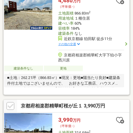
4,480
万円
（坪単価:-）
2
土地面積
866.83m
用途地域
１種住居
建ぺい率
60%
容積率
184%
建築条件
なし
近鉄京都線 狛田駅 徒歩11分
その他の交通
京都府相楽郡精華町大字下狛小字
西川原
建築条件なし
更地
■土地：262.21坪（866.83㎡）■現況：更地■陽当たり良好■建築条
件付土地ではございませんので、 お好きな工務店、ハウスメー
カーにて建築が可能です。【周辺施設】・コダマ診療所まで約
120ｍ・たけうちファミリークリニックまで約400ｍ・精北小学校
まで約600ｍ・こだま保育所まで約510ｍ
京都府相楽郡精華町桜が丘１ 3,990万円
3,990
万円
（坪単価:-）
2
土地面積
314.44m