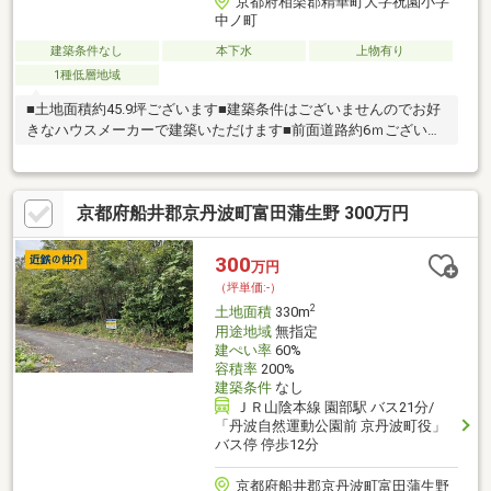
京都府相楽郡精華町大字祝園小字
中ノ町
建築条件なし
本下水
上物有り
1種低層地域
■土地面積約45.9坪ございます■建築条件はございませんのでお好
きなハウスメーカーで建築いただけます■前面道路約6ｍございま
す
京都府船井郡京丹波町富田蒲生野 300万円
300
万円
（坪単価:-）
2
土地面積
330m
用途地域
無指定
建ぺい率
60%
容積率
200%
建築条件
なし
ＪＲ山陰本線 園部駅 バス21分/
「丹波自然運動公園前 京丹波町役」
バス停 停歩12分
京都府船井郡京丹波町富田蒲生野