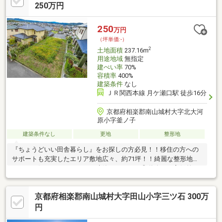
250万円
250
万円
（坪単価:-）
2
土地面積
237.16m
用途地域
無指定
建ぺい率
70%
容積率
400%
建築条件
なし
ＪＲ関西本線 月ケ瀬口駅 徒歩16分
京都府相楽郡南山城村大字北大河
原小字釜ノ子
建築条件なし
更地
整形地
『ちょうどいい田舎暮らし』をお探しの方必見！！移住の方への
サポートも充実したエリア敷地広々、約71坪！！綺麗な整形地に
つき、お好みのマイホームを建築できますね◎道路との高低差も
ほとんどなく、間口が広々とした土地です♪♪京都・三重・奈良・
そして滋賀へのアクセスが便利な立地、『月ヶ瀬ニュータウ
京都府相楽郡南山城村大字田山小字三ツ石 300万
ン』。綺麗に整備された道路と、豊かな自然が魅力の住環境。田
舎暮らしや別荘暮らしにオススメの立地です。もちろん、子育て
円
にもオススメ！！ご高齢のご家族にも安心の、『村タク』があ