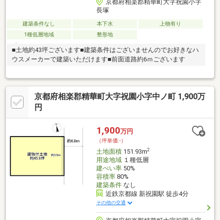
京都府相楽郡精華町大字祝園小字
長塚
建築条件なし
本下水
上物有り
1種低層地域
整形地
■土地約43坪ございます■建築条件はございませんのでお好きなハ
ウスメーカーで建築いただけます■前面道路約6ｍございます
京都府相楽郡精華町大字祝園小字中ノ町 1,900万
円
1,900
万円
（坪単価:-）
2
土地面積
151.93m
用途地域
１種低層
建ぺい率
50%
容積率
80%
建築条件
なし
近鉄京都線 新祝園駅 徒歩4分
その他の交通