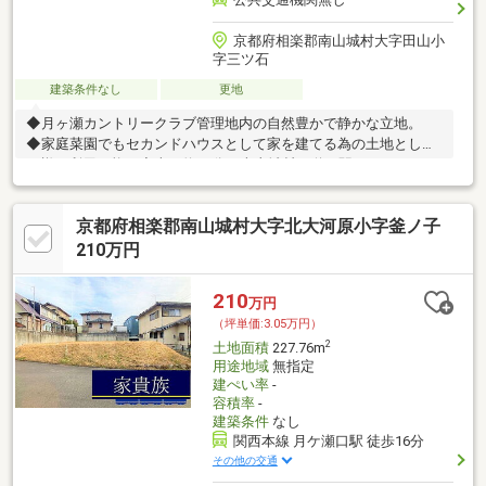
京都府相楽郡南山城村大字田山小
字三ツ石
建築条件なし
更地
◆月ヶ瀬カントリークラブ管理地内の自然豊かで静かな立地。
◆家庭菜園でもセカンドハウスとして家を建てる為の土地として
も様々利用可能 ◆車で約10分で南山城村の道の駅へアクセス可
能 ◆ゴルフ好きにも◎
京都府相楽郡南山城村大字北大河原小字釜ノ子
210万円
210
万円
（坪単価:3.05万円）
2
土地面積
227.76m
用途地域
無指定
建ぺい率
-
容積率
-
建築条件
なし
関西本線 月ケ瀬口駅 徒歩16分
その他の交通