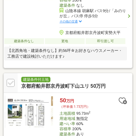
容積率
200%
建築条件
なし
山陰本線 胡麻駅 バス9分/「みのり
が丘」バス停 停歩5分
その他の交通
京都府船井郡京丹波町実勢大平
建築条件なし
更地
即引渡し可
【北西角地・建築条件なし】約56坪☆お好きなハウスメーカー・
工務店で建設検討いただけます♪
建築条件付土地
京都府船井郡京丹波町下山ユリ 50万円
50
万円
（坪単価:1.73万円）
2
土地面積
95.73m
用途地域
無指定
建ぺい率
60%
容積率
200%
建築条件
あり