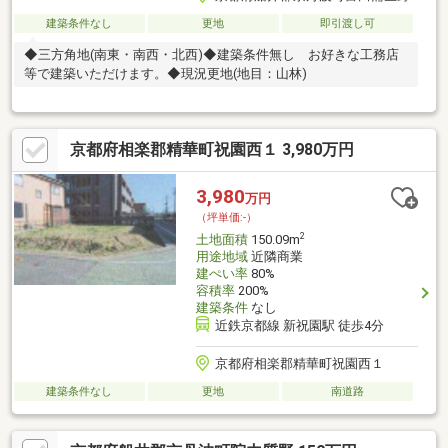
建築条件なし
更地
即引渡し可
◆三方角地(南東・南西・北西)◆建築条件無し お好きな工務店
等で建築いただけます。◆現況更地(地目：山林)
京都府相楽郡精華町祝園西１ 3,980万円
3,980
万円
（坪単価:-）
2
土地面積
150.09m
用途地域
近隣商業
建ぺい率
80%
容積率
200%
建築条件
なし
近鉄京都線 新祝園駅 徒歩4分
京都府相楽郡精華町祝園西１
建築条件なし
更地
南道路