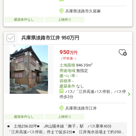
兵庫県淡路市久留麻
建築条件なし
上物有り
兵庫県淡路市江井 950万円
950
万円
（坪単価:-）
2
土地面積
846.35m
用途地域
無指定
建ぺい率
-
容積率
-
建築条件
なし
バス/「江井高速バス停前」バス停
停歩2分
兵庫県淡路市江井
建築条件なし
上物有り
■ 土地256.02坪■ JR山陽本線「舞子」駅 バス乗車43分
「江井高速バス停前」停まで徒歩2分■ 江井海水浴場まで約350