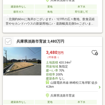
兵庫県淡路市育波
建築条件なし
更地
本下水
都市ガス
角地
即引渡し可
・北側約60ｍに海岸がございます♪・127坪の広々敷地、飲食店経
営やセカンドハウスの新築用地に♪・道路幅員北側5ｍございます
のでお車でのアクセスも◎♪・神戸淡路鳴門自動車道「北淡ＩＣ」
降りて車で3分♪◆－◆－◆－◆－◆－◆－◆－◆－◆・頭金や
諸費用の出費を出来る限りゼロにしたい。・一戸建てとマンショ
兵庫県淡路市育波 3,480万円
ン、どちらがいいの？ などなど、住宅購入に係ること全てご相
談ください。◆－◆－◆－◆－◆－◆－◆－◆－◆
3,480
万円
（坪単価:-）
2
土地面積
420.34m
用途地域
無指定
建ぺい率
70%
容積率
200%
建築条件
なし
山陽電鉄本線 林崎松江海岸駅 徒歩
4.2km
兵庫県淡路市育波
建築条件なし
更地
本下水