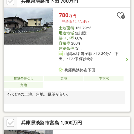
兵庫県淡路市下田 780万円
780
万円
（坪単価:16.77万円）
2
土地面積
153.79m
用途地域
無指定
建ぺい率
60%
容積率
200%
建築条件
なし
山陽本線 舞子駅 バス39分/「下
田」バス停 停歩6分
兵庫県淡路市下田
建築条件なし
更地
本下水
角地
47.61坪の土地、角地。眺望が良い。
兵庫県淡路市富島 1,000万円