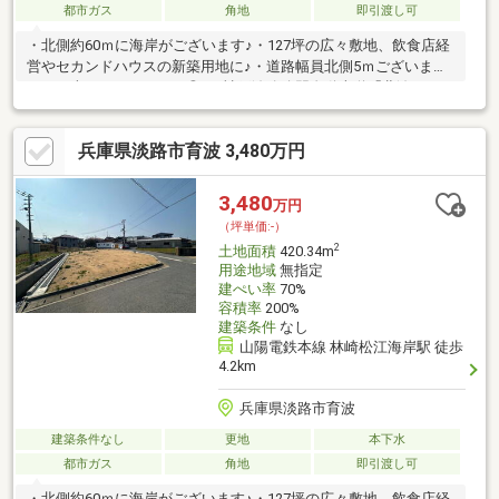
都市ガス
角地
即引渡し可
・北側約60ｍに海岸がございます♪・127坪の広々敷地、飲食店経
営やセカンドハウスの新築用地に♪・道路幅員北側5ｍございます
のでお車でのアクセスも◎♪・神戸淡路鳴門自動車道「北淡ＩＣ」
降りて車で3分♪◆－◆－◆－◆－◆－◆－◆－◆－◆・頭金や
諸費用の出費を出来る限りゼロにしたい。・一戸建てとマンショ
兵庫県淡路市育波 3,480万円
ン、どちらがいいの？ などなど、住宅購入に係ること全てご相
談ください。◆－◆－◆－◆－◆－◆－◆－◆－◆
3,480
万円
（坪単価:-）
2
土地面積
420.34m
用途地域
無指定
建ぺい率
70%
容積率
200%
建築条件
なし
山陽電鉄本線 林崎松江海岸駅 徒歩
4.2km
兵庫県淡路市育波
建築条件なし
更地
本下水
都市ガス
角地
即引渡し可
・北側約60ｍに海岸がございます♪・127坪の広々敷地、飲食店経