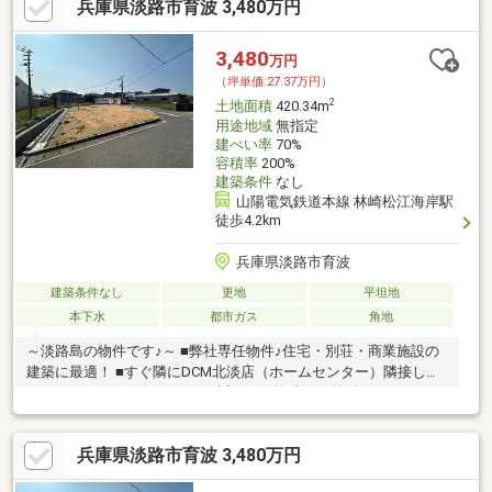
兵庫県淡路市育波 3,480万円
3,480
万円
（坪単価:27.37万円）
2
土地面積
420.34m
用途地域
無指定
建ぺい率
70%
容積率
200%
建築条件
なし
山陽電気鉄道本線 林崎松江海岸駅
徒歩4.2km
兵庫県淡路市育波
建築条件なし
更地
平坦地
本下水
都市ガス
角地
～淡路島の物件です♪～ ■弊社専任物件♪住宅・別荘・商業施設の
建築に最適！ ■すぐ隣にDCM北淡店（ホームセンター）隣接して
おります♪ ■サンセットロード近く、西海岸側の物件です♪
兵庫県淡路市育波 3,480万円