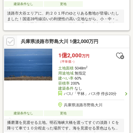
建築条件なし
更地
淡路市大谷エリアに、約２０１坪のゆとりある敷地が登場いたし
ました！国道28号線沿いの利便性の高い立地ながら、小・中・高
がすべて徒歩圏内に揃っており、お子様の通学も安心な住環境で
す。車で8分圏内にはスーパー、ドラッグストア、市役所などの生
活施設が充実。津名一宮ＩＣへも車で7分と県外へのアクセスも極
兵庫県淡路市野島大川 1億2,000万円
めて良好です。これだけの広さがあれば、並列駐車スペースの確
保はもちろん、広いお庭や趣味のガレージなどゆとりのある建築
プランが可能です。佐野運動公園も近くスポーツも楽しめ休日を
1億2,000
万円
豊かに過ごせます。淡路島の自然と高い利便性が共存するこの場
（坪単価:-）
所で、理想の暮らしを始めませんか？
2
土地面積
5048m
用途地域
無指定
建ぺい率
60%
容積率
200%
建築条件
なし
バス/「平林」バス停 停歩20分
兵庫県淡路市野島大川
建築条件なし
更地
播磨灘を見渡せる土地。明石海峡大橋を渡ってすぐの淡路ＩＣを
降りて車で１０分程走った場所です。海を見渡せる景色はもちろ