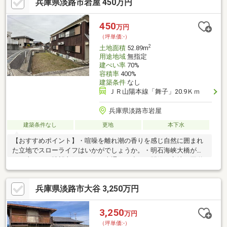
兵庫県淡路市岩屋 450万円
450
万円
（坪単価:-）
2
土地面積
52.89m
用途地域
無指定
建ぺい率
70%
容積率
400%
建築条件
なし
ＪＲ山陽本線「舞子」20.9Ｋｍ
兵庫県淡路市岩屋
建築条件なし
更地
本下水
【おすすめポイント】・喧噪を離れ潮の香りを感じ自然に囲まれ
た立地でスローライフはいかがでしょうか。・明石海峡大橋が見
えて山もあり眺望良好です。・車通りの少ない閑静な立地、国道
28号まで2000ｍ（車4分）車通勤に便利です。・兵庫県立淡路島
公園まで2600ｍ（車6分）遊具もあり、お散歩や散策におすすめ
兵庫県淡路市大谷 3,250万円
です。【周辺施設】・石屋小学校まで900ｍ（徒歩12分）・ファ
ミリーマート淡路岩屋店まで1200ｍ（徒歩15分）・モンマートな
かむらまで280ｍ（徒歩4分）・マイマート岩屋店まで700ｍ（徒
3,250
万円
歩9分）・ココカラファイン東浦店まで8000ｍ（車16分）
（坪単価:-）