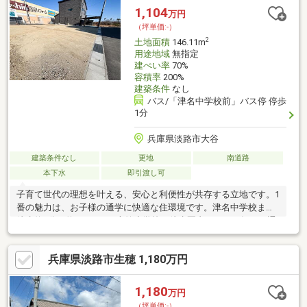
ーカーで理想のマイホームや別荘を建てたい方に最適です♪斜め向
1,104
万円
かいの1区画も同時募集中！土地面積：140.50㎡（約42.5坪） 価
（坪単価:-）
格：723万円（坪単価：5.15万円）
2
土地面積
146.11m
用途地域
無指定
建ぺい率
70%
容積率
200%
建築条件
なし
バス/「津名中学校前」バス停 停歩
1分
兵庫県淡路市大谷
建築条件なし
更地
南道路
本下水
即引渡し可
子育て世代の理想を叶える、安心と利便性が共存する立地です。1
番の魅力は、お子様の通学に快適な住環境です。津名中学校まで
徒歩約2分（約100ｍ）、志筑小学校も徒歩圏内にあり、毎日の通
学も安心してお見送り頂けます。さらに、周辺にはスーパーやド
ラッグストアなどの商業施設が充実しており、お買い物も非常に
兵庫県淡路市生穂 1,180万円
スムーズです。バス停が目の前、津名一宮ＩＣまで車で約6分と交
通アクセスも良好で共働きのご家庭にも大変便利です。「学校が
近い」、「買い物が便利」という、暮らしのゆとりを叶える条件
1,180
万円
が揃ったこの場所で新生活を始めませんか？
（坪単価:-）