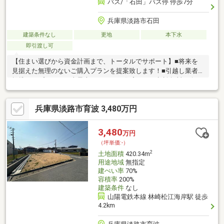
バス/「石田」バス停 停歩7分
兵庫県淡路市石田
建築条件なし
更地
本下水
即引渡し可
【住まい選びから資金計画まで、トータルでサポート】■将来を
見据えた無理のないご購入プランを提案致します！■引越し業者
提携！オプション工事最大40%OFF！■住宅ローン相談無料！今お
持ちのローンを最大500万円まで住宅ローンと1本化が可能！■住
宅ローンアドバイザー、住宅建築アドバイザー有資格者多数在
兵庫県淡路市育波 3,480万円
籍！【お家探しは『大阪市内売上No.1』のCENTURY21プラウデス
トグループにお任せ下さい！】【こちらの物件の魅力は‥】＃建築
条件無し100坪越えの土地！＃海まで近く、セカンドハウス・リ
3,480
万円
ゾート住宅に最適！＃山と海を日常にする贅沢なロケーション！
（坪単価:-）
2
土地面積
420.34m
用途地域
無指定
建ぺい率
70%
容積率
200%
建築条件
なし
山陽電鉄本線 林崎松江海岸駅 徒歩
4.2km