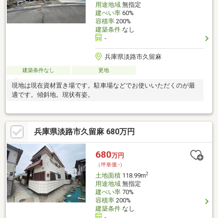
用途地域
無指定
建ぺい率
60%
容積率
200%
建築条件
なし
-
兵庫県淡路市久留麻
建築条件なし
更地
現地は現在資材置き場です。駐車場などでお使いいただくのが最
適です。傾斜地。現状有姿。
兵庫県淡路市久留麻 680万円
680
万円
（坪単価:-）
2
土地面積
118.99m
用途地域
無指定
建ぺい率
70%
容積率
200%
建築条件
なし
-