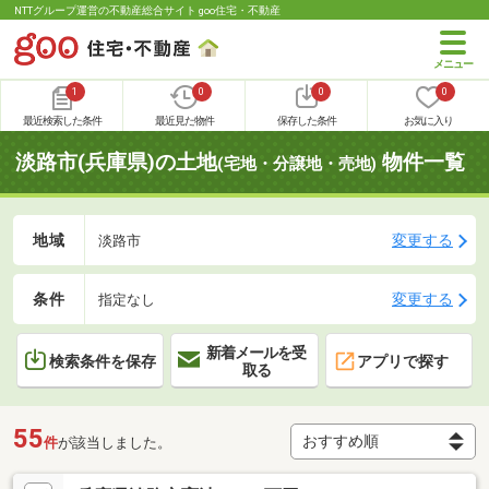
NTTグループ運営の不動産総合サイト goo住宅・不動産
1
0
0
0
最近検索した条件
最近見た物件
保存した条件
お気に入り
淡路市(兵庫県)の土地
物件一覧
(宅地・分譲地・売地)
地域
変更する
淡路市
条件
変更する
指定なし
新着メールを受
検索条件を保存
アプリで探す
取る
55
件
が該当しました。