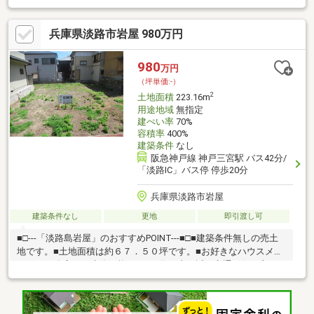
兵庫県淡路市岩屋 980万円
980
万円
（坪単価:-）
2
土地面積
223.16m
用途地域
無指定
建ぺい率
70%
容積率
400%
建築条件
なし
阪急神戸線 神戸三宮駅 バス42分/
「淡路IC」バス停 停歩20分
兵庫県淡路市岩屋
建築条件なし
更地
即引渡し可
■□---「淡路島岩屋」のおすすめPOINT---■□■建築条件無しの売土
地です。■土地面積は約６７．５０坪です。■お好きなハウスメー
カー・工務店にて建築可能です。■海・山が近く交通の便も良い
立地です。■別荘地としてもご検討ください淡路インター前より
車で約４分（約１６００ｍ）です。 ～周辺施設～ ・淡路市役所岩
屋事務所 徒歩６分（約４２０ｍ） ・岩屋郵便局 徒歩７分（約