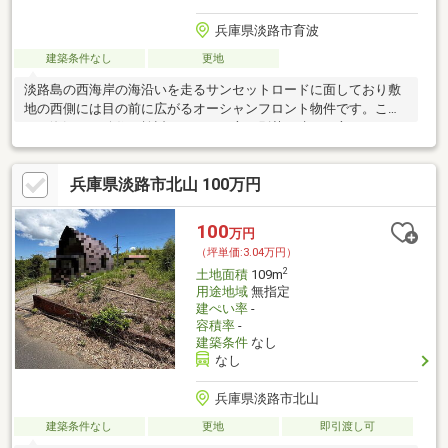
兵庫県淡路市育波
建築条件なし
更地
淡路島の西海岸の海沿いを走るサンセットロードに面しており敷
地の西側には目の前に広がるオーシャンフロント物件です。これ
から海沿いで移住を検討されている方や別荘を建てる方などにお
ススメです！敷地の海側は砂浜になり建物が建つ事が無いので海
がみわたせ夕陽が眺められる場所です。徒歩10分圏内にコンビニ
兵庫県淡路市北山 100万円
や飲食店、スーパーマーケットやホームセンターなど生活してい
ただくのに便利な立地です！車移動で5分圏内には海水浴場や公園
などもございます！
100
万円
（坪単価:3.04万円）
2
土地面積
109m
用途地域
無指定
建ぺい率
-
容積率
-
建築条件
なし
なし
兵庫県淡路市北山
建築条件なし
更地
即引渡し可