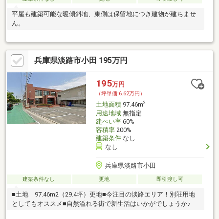
平屋も建築可能な暖傾斜地、東側は保留地につき建物が建ちませ
ん。
兵庫県淡路市小田 195万円
195
万円
（坪単価:6.62万円）
2
土地面積
97.46m
用途地域
無指定
建ぺい率
60%
容積率
200%
建築条件
なし
なし
兵庫県淡路市小田
建築条件なし
更地
即引渡し可
■土地 97.46m2（29.4坪）更地■今注目の淡路エリア！別荘用地
としてもオススメ■自然溢れる街で新生活はいかがでしょうか♪