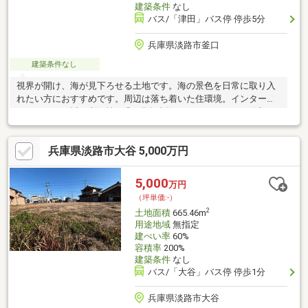
建築条件
なし
バス/「津田」バス停 停歩5分
兵庫県淡路市釜口
建築条件なし
視界が開け、海が見下ろせる土地です。海の景色を日常に取り入
れたい方におすすめです。周辺は落ち着いた住環境。インターや
スーパーにも近く利便性も◎※現在建物がありますが、お引渡し
時は更地にしてお渡しいたします。
兵庫県淡路市大谷 5,000万円
5,000
万円
（坪単価:-）
2
土地面積
665.46m
用途地域
無指定
建ぺい率
60%
容積率
200%
建築条件
なし
バス/「大谷」バス停 停歩1分
兵庫県淡路市大谷