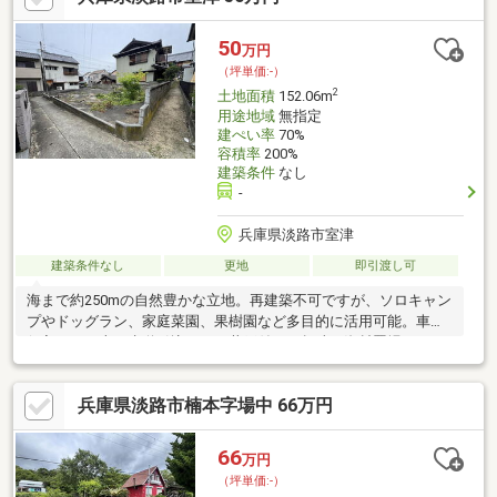
50
万円
（坪単価:-）
2
土地面積
152.06m
用途地域
無指定
建ぺい率
70%
容積率
200%
建築条件
なし
-
兵庫県淡路市室津
建築条件なし
更地
即引渡し可
海まで約250mの自然豊かな立地。再建築不可ですが、ソロキャン
プやドッグラン、家庭菜園、果樹園など多目的に活用可能。車両
侵入不可。上下水道引込なし。井戸付きで趣味や資材置場にもお
すすめです。
兵庫県淡路市楠本字場中 66万円
66
万円
（坪単価:-）