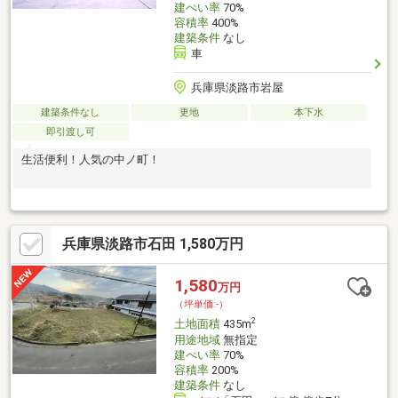
建ぺい率
70%
容積率
400%
建築条件
なし
車
兵庫県淡路市岩屋
建築条件なし
更地
本下水
即引渡し可
生活便利！人気の中ノ町！
兵庫県淡路市石田 1,580万円
1,580
万円
（坪単価:-）
2
土地面積
435m
用途地域
無指定
建ぺい率
70%
容積率
200%
建築条件
なし