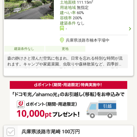
2
土地面積
111.15m
用途地域
無指定
建ぺい率
60%
容積率
200%
建築条件
なし
-
兵庫県淡路市楠本字場中
建築条件なし
更地
森の静けさと澄んだ空気に包まれ、日常を忘れる特別な時間が流
れます。キャンプや家庭菜園、虫取りや森林散策など、四季折々
の自然を満喫。夜には満天の星空が広がり、天体観測にも最適で
す。自分だけのアウトドアベースや週末の隠れ家づくりに。自然
とともに暮らす贅沢を、この場所で。現状、前面道路（私道）の
水道・下水は引込ができない状況です。詳細は、中西までお問い
合わせください。
兵庫県淡路市尾崎 100万円