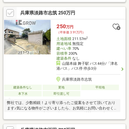
兵庫県淡路市志筑 250万円
250
万円
（坪単価:3.91万円）
2
土地面積
211.57m
用途地域
無指定
建ぺい率
70%
容積率
200%
建築条件
なし
山陽本線 舞子駅 バス44分/「津名
港バス」バス停 停歩3分
兵庫県淡路市志筑
建築条件なし
更地
平坦地
本下水
即引渡し可
弊社では、少数精鋭！より寄り添ったご提案をさせて頂いており
ます♪気になる物件がございましたら、お気軽にお問い合わせくだ
さい♪オンラインでの内覧も可能ですので、ご希望を、お申しつけ
ください♪