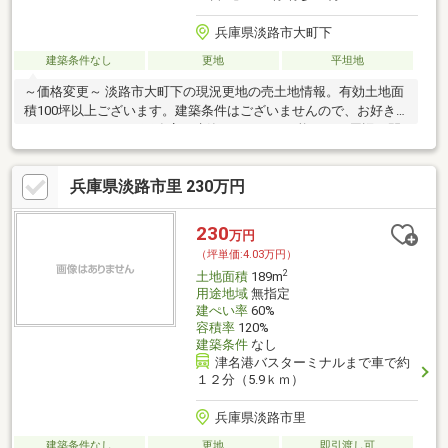
兵庫県淡路市大町下
建築条件なし
更地
平坦地
～価格変更～ 淡路市大町下の現況更地の売土地情報。有効土地面
積100坪以上ございます。建築条件はございませんので、お好き
なハウスメーカーや工務店で建築することが可能です。周辺は閑
静且つ緑の多い住環境で
兵庫県淡路市里 230万円
230
万円
（坪単価:4.03万円）
2
土地面積
189m
用途地域
無指定
建ぺい率
60%
容積率
120%
建築条件
なし
津名港バスターミナルまで車で約
１２分（5.9ｋｍ）
兵庫県淡路市里
建築条件なし
更地
即引渡し可