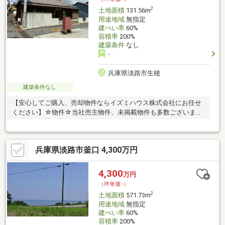
2
土地面積
131.56m
用途地域
無指定
建ぺい率
60%
容積率
200%
建築条件
なし
-
兵庫県淡路市生穂
建築条件なし
【安心してご購入、売却物件ならイズミハウス株式会社にお任せ
ください】☆物件☆当社売主物件、未掲載物件も多数ございま
す。人口統計を基に、長期的にみても空室リスクの低いエリアに
特化しております。☆無料相談☆不動産投資をご検討されるにあ
たってお客様にどんなメリットがあるか、また、疑問点、ご不安
兵庫県淡路市釜口 4,300万円
点などに対し丁寧にご説明致します。さらに、ご購入時のご資金
計画、ローン、節税対策についてもご説明致します。☆アフター
ケア☆ご購入後のアフターケアも当社にお任せ下さい。不動産全
4,300
万円
般に関わるご相談も当社スタッフが分かりやすくご説明、ご対応
（坪単価:-）
致します。◇まずはお気軽にお問い合わせ下さい◇
2
土地面積
571.73m
用途地域
無指定
建ぺい率
60%
容積率
200%