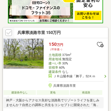
５１０ｍ） ・マイマート岩屋 徒歩３分（約２００ｍ） ・淡路信
用金庫岩屋支店 徒歩２分（約１１０ｍ） ・石屋小学校 徒歩７
分（約５００ｍ）
兵庫県淡路市里 150万円
150
万円
（坪単価:-）
2
土地面積
373m
用途地域
無指定
建ぺい率
30%
容積率
60%
建築条件
なし
ＪＲ山陽本線「舞子」52Ｋｍ
兵庫県淡路市里
建築条件なし
更地
南道路
神戸・大阪からアクセス良好な淡路島でリゾートライフを楽しみ
ませんか？自然との調和と共生をコンセプトに開発された「海平
の郷」は、プール・テニスコート・ドッグラン ・貸農園等のアメ