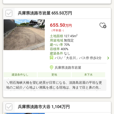
ニティ設備を完備した計407区画の島内屈指の大型「定住型分譲
別荘地」です。※管理費／建物建築前：年間44000円（税込）/区
兵庫県淡路市岩屋 655.50万円
画、建物建築後：年間66000円（税込）/区画※工事協力金／建物
建築時55000円（税込）※管理基金／購入時300000円/区画（無利
息での預託金としての預かり）※合併浄化槽設置時に水利用組合
655.50
万円
協力金60000円の一時金が必要
（坪単価:-）
2
土地面積
127.45m
用途地域
無指定
建ぺい率
70%
容積率
400%
建築条件
なし
バス/「大谷川」バス停 停歩2分
兵庫県淡路市岩屋
建築条件なし
更地
本下水
＼明石海峡大橋を望む絶景が日常になる、淡路島岩屋の平坦な更
地のご紹介／心地よい潮風を感じる現地は、海まで目と鼻の先の
好立地。日常の喧騒から離れ、贅沢な海街ライフを叶えたい方に
おススメ！淡路ICまで車で10分と神戸・大阪方面へのアクセスも
抜群で、周辺には温泉や道の駅など利便施設も充実！分譲地内の
兵庫県淡路市大谷 1,104万円
街並みの一画で、境界も確定しているため、スムーズに建築へと
進められます。建築条件はございませんので、お好きなハウスメ