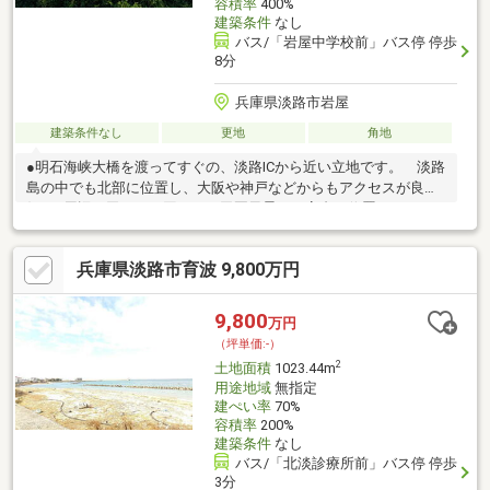
容積率
400%
建築条件
なし
バス/「岩屋中学校前」バス停 停歩
8分
兵庫県淡路市岩屋
建築条件なし
更地
角地
●明石海峡大橋を渡ってすぐの、淡路ICから近い立地です。 淡路
島の中でも北部に位置し、大阪や神戸などからもアクセスが良
好。●周辺は田んぼに囲まれた田園風景。 高台に位置してお
り、海が見えるロケーションです。●用途地域は無指定。建蔽率
70％、容積率400％で、 ご自宅や別荘、宿泊施設などの事業性
兵庫県淡路市育波 9,800万円
の建築も可能です。●地目は既に「宅地」です。農地転用などの
必要がなく、スムーズに建築が可能です。●東側の海沿いの国道
28号線から現地まで、舗装がされた淡路市所有の道路です。●現
9,800
万円
在、上水道・下水道の引き込みがなく、淡路市への申請が必要で
（坪単価:-）
す。 詳細は、担当者までお問合せくださいませ
2
土地面積
1023.44m
用途地域
無指定
建ぺい率
70%
容積率
200%
建築条件
なし
バス/「北淡診療所前」バス停 停歩
3分