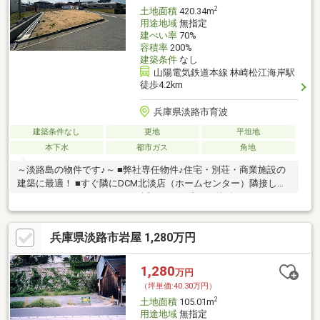
2
土地面積
420.34m
用途地域
無指定
建ぺい率
70%
容積率
200%
建築条件
なし
山陽電気鉄道本線 林崎松江海岸駅
徒歩4.2km
兵庫県淡路市育波
建築条件なし
更地
平坦地
本下水
都市ガス
角地
～淡路島の物件です♪～ ■弊社専任物件♪住宅・別荘・商業施設の
建築に最適！ ■すぐ隣にDCM北淡店（ホームセンター）隣接して
おります♪ ■サンセットロード近く、西海岸側の物件です♪
兵庫県淡路市岩屋 1,280万円
1,280
万円
（坪単価:40.30万円）
2
土地面積
105.01m
用途地域
無指定