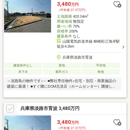
3,480
万円
（坪単価:27.37万円）
2
土地面積
420.34m
用途地域
無指定
建ぺい率
70%
容積率
200%
建築条件
なし
山陽電気鉄道本線 林崎松江海岸駅
徒歩4.2km
兵庫県淡路市育波
建築条件なし
更地
平坦地
本下水
都市ガス
角地
～淡路島の物件です♪～ ■弊社専任物件♪住宅・別荘・商業施設の
建築に最適！ ■すぐ隣にDCM北淡店（ホームセンター）隣接して
おります♪ ■サンセットロード近く、西海岸側の物件です♪
兵庫県淡路市育波 3,480万円
3,480
万円
（坪単価:27.37万円）