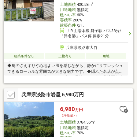
2
土地面積
430.58m
用途地域
無指定
建ぺい率
60%
容積率
200%
建築条件
なし
ＪＲ山陽本線 舞子駅 バス38分/
「津名港」バス停 停歩21分
兵庫県淡路市大谷
建築条件なし
上物有り
角地
◆鳥のさえずりや心地よい風を感じながら、静かにリフレッシュ
できるローカルな雰囲気が大きな魅力です。◆隠れた名店が点在
しており、グルメ目的のドライブにも最適です。◆大谷地区自体
は非常に閑静ですが、車を少し走らせれば島内屈指の人気スポッ
トへ手軽にアクセスできます。◆大谷地区は、淡路島らしい「自
兵庫県淡路市岩屋 6,980万円
然」「食」「癒やし」を人混みを避けてゆったりと贅沢に堪能で
きる、知る人ぞ知る魅力的なエリアです。
6,980
万円
（坪単価:-）
2
土地面積
3784.56m
用途地域
無指定
建ぺい率
70%