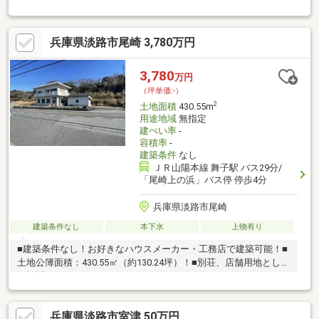
んのこと、緑にも囲まれており雄大な自然を肌で感じることがで
きる物件です。
兵庫県淡路市尾崎 3,780万円
3,780
万円
（坪単価:-）
2
土地面積
430.55m
用途地域
無指定
建ぺい率
-
容積率
-
建築条件
なし
ＪＲ山陽本線 舞子駅 バス29分/
「尾崎上の浜」バス停 停歩4分
兵庫県淡路市尾崎
建築条件なし
本下水
上物有り
■建築条件なし！お好きなハウスメーカー・工務店で建築可能！■
土地公簿面積：430.55㎡（約130.24坪）！■別荘、店舗用地として
ご検討ください！
兵庫県淡路市室津 50万円