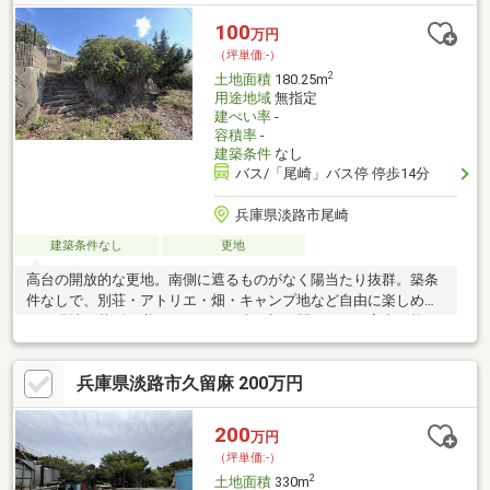
100
万円
（坪単価:-）
2
土地面積
180.25m
用途地域
無指定
建ぺい率
-
容積率
-
建築条件
なし
バス/「尾崎」バス停 停歩14分
兵庫県淡路市尾崎
建築条件なし
更地
高台の開放的な更地。南側に遮るものがなく陽当たり抜群。築条
件なしで、別荘・アトリエ・畑・キャンプ地など自由に楽しめま
す。現地は草刈り必要！トトロの森を切り開こう！ご案内可能で
す。お気軽にご予約ください。
兵庫県淡路市久留麻 200万円
200
万円
（坪単価:-）
2
土地面積
330m