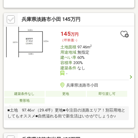
ｍ☆徒歩5分■ 現状でのお引渡しとなります。
兵庫県淡路市小田 145万円
145
万円
（坪単価:-）
2
土地面積
97.46m
用途地域
無指定
建ぺい率
60%
容積率
200%
建築条件
なし
-
兵庫県淡路市小田
建築条件なし
更地
即引渡し可
整形地
■土地 97.46㎡（29.4坪）更地■今注目の淡路エリア！別荘用地と
してもオススメ■自然溢れる街で新生活はいかがでしょうか♪