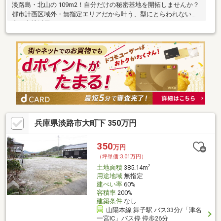
淡路島・北山の 109m2！自分だけの秘密基地を開拓しませんか？
都市計画区域外・無指定エリアだから叶う、型にとらわれない自
由な土地活用。
兵庫県淡路市大町下 350万円
350
万円
（坪単価:3.01万円）
2
土地面積
385.14m
用途地域
無指定
建ぺい率
60%
容積率
200%
建築条件
なし
山陽本線 舞子駅 バス33分/「津名
一宮IC」バス停 停歩26分