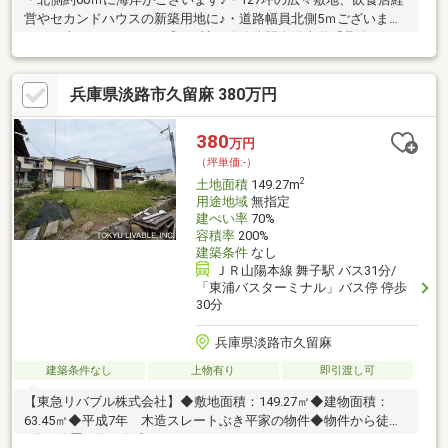
営やセカンドハウスの新築用地に♪・道路幅員北側5ｍございます
のでお車でのアクセスも◎♪・神戸淡路鳴門自動車道「北淡ＩＣ」
降りて車で3分♪◆－◆－◆－◆－◆－◆－◆－◆－◆・頭金や
諸費用の出費を出来る限りゼロにしたい。・一戸建てとマンショ
兵庫県淡路市久留麻 380万円
ン、どちらがいいの？ などなど、住宅購入に係ること全てご相
談ください。◆－◆－◆－◆－◆－◆－◆－◆－◆
380
万円
（坪単価:-）
2
土地面積
149.27m
用途地域
無指定
建ぺい率
70%
容積率
200%
建築条件
なし
ＪＲ山陽本線 舞子駅 バス31分/
「東浦バスターミナル」バス停 停歩
30分
兵庫県淡路市久留麻
建築条件なし
上物有り
即引渡し可
【東急リバブル株式会社】◆敷地面積：149.27㎡◆建物面積：
63.45㎡◆平成7年 木造スレートぶき平家の物件◆物件から徒歩
1分の位置に海が御座います。