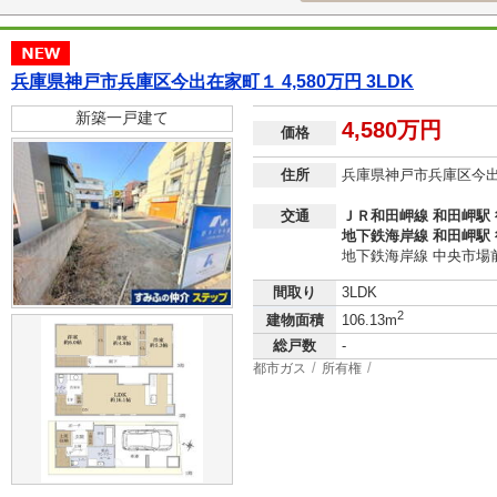
兵庫県神戸市兵庫区今出在家町１ 4,580万円 3LDK
新築一戸建て
4,580万円
価格
住所
兵庫県神戸市兵庫区今
交通
ＪＲ和田岬線 和田岬駅 
地下鉄海岸線 和田岬駅 
地下鉄海岸線 中央市場前
間取り
3LDK
2
建物面積
106.13m
総戸数
-
都市ガス
所有権