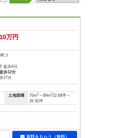
510万円
田町２
 徒歩6分
徒歩12分
歩27分
2
2
土地面積
75m
～89m
22.68坪～
26.92坪
資料をもらう（無料）