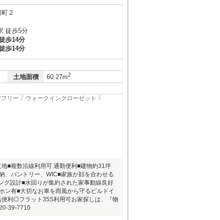
田町２
 徒歩5分
徒歩14分
徒歩14分
2
土地面積
60.27m
アフリー
ウォークインクローゼット
立地■複数沿線利用可 通勤便利■建物約31坪
収納、パントリー、WIC■家族が顔を合わせる
ング設計■水回りが集約された家事動線良好
ーホン有■大切なお車を雨風から守るビルドイ
活便利◎フラット35S利用可お家探しは、『物
39-7710