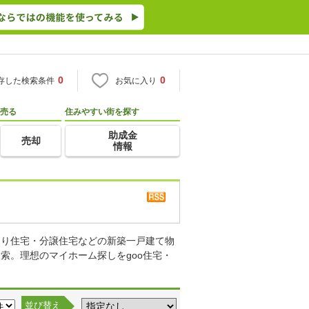
0
0
存した検索条件
お気に入り
売る
住みやすい街を探す
助成金
売却
情報
売り住宅・分譲住宅などの新築一戸建て物
索。理想のマイホーム探しをgoo住宅・
並び替え