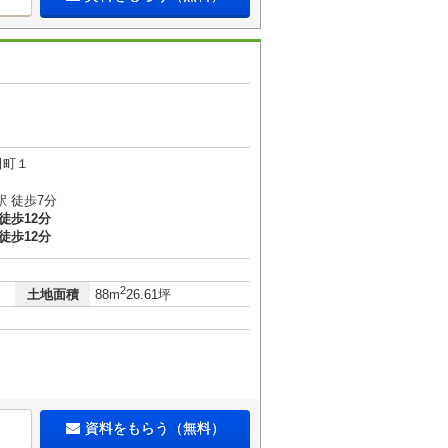
田町１
 徒歩7分
徒歩12分
徒歩12分
2
土地面積
88m
26.61坪
資料をもらう（無料）