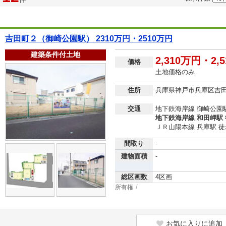
吉田町２（御崎公園駅） 2310万円・2510万円
建築条件付土地
2,310万円・2,
価格
土地価格のみ
住所
兵庫県神戸市兵庫区吉
交通
地下鉄海岸線 御崎公園駅
地下鉄海岸線 和田岬駅 
ＪＲ山陽本線 兵庫駅 徒
間取り
-
建物面積
-
総区画数
4区画
所有権
お気に入りに追加