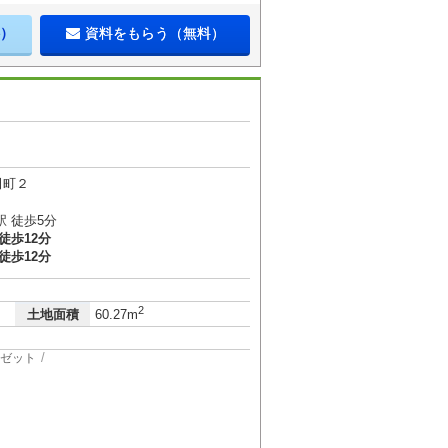
）
資料をもらう（無料）
田町２
 徒歩5分
徒歩12分
徒歩12分
2
土地面積
60.27m
ゼット