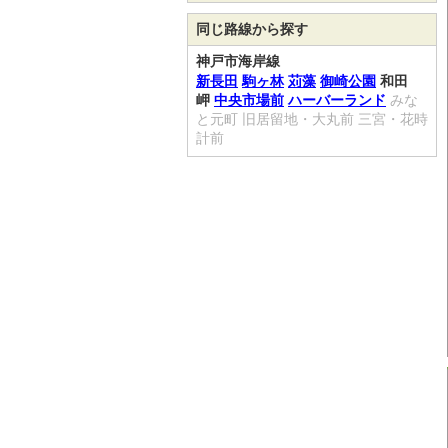
同じ路線から探す
神戸市海岸線
新長田
駒ヶ林
苅藻
御崎公園
和田
岬
中央市場前
ハーバーランド
みな
と元町
旧居留地・大丸前
三宮・花時
計前