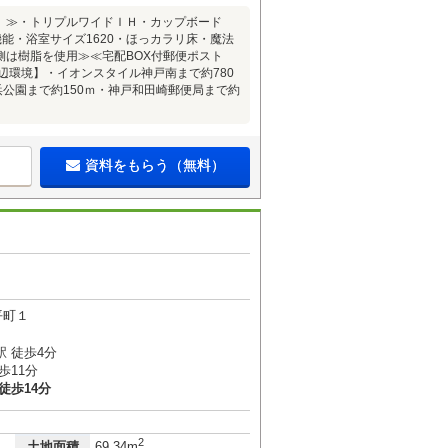
）≫・トリプルワイドＩＨ・カップボード
能・浴室サイズ1620・ほっカラリ床・魔法
は樹脂を使用≫≪宅配BOX付郵便ポスト
辺環境】・イオンスタイル神戸南まで約780
浜公園まで約150ｍ・神戸和田崎郵便局まで約
資料をもらう（無料）
平町１
 徒歩4分
歩11分
徒歩14分
2
土地面積
69.34m