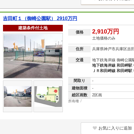
吉田町１（御崎公園駅） 2910万円
建築条件付土地
2,910万円
価格
土地価格のみ
住所
兵庫県神戸市兵庫区吉
交通
地下鉄海岸線 御崎公園駅
地下鉄海岸線 和田岬駅 
ＪＲ和田岬線 和田岬駅 
間取り
-
建物面積
-
総区画数
2区画
所有権
お気に入りに追加