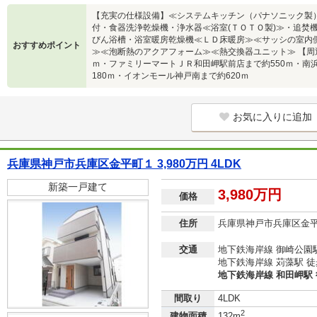
【充実の仕様設備】≪システムキッチン（パナソニック製
付・食器洗浄乾燥機・浄水器≪浴室(ＴＯＴＯ製)≫・追焚機
びん浴槽・浴室暖房乾燥機≪ＬＤ床暖房≫≪サッシの室内側
おすすめポイント
≫≪泡断熱のアクアフォーム≫≪熱交換器ユニット≫ 【周
ｍ・ファミリーマートＪＲ和田岬駅前店まで約550ｍ・南
180ｍ・イオンモール神戸南まで約620ｍ
お気に入りに追加
兵庫県神戸市兵庫区金平町１ 3,980万円 4LDK
新築一戸建て
3,980万円
価格
住所
兵庫県神戸市兵庫区金
交通
地下鉄海岸線 御崎公園駅
地下鉄海岸線 苅藻駅 徒
地下鉄海岸線 和田岬駅 
間取り
4LDK
2
建物面積
132m