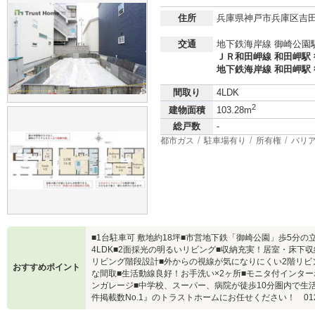
住所
兵庫県神戸市兵庫区吉
交通
地下鉄海岸線 御崎公園駅
ＪＲ和田岬線 和田岬駅 
地下鉄海岸線 和田岬駅 
間取り
4LDK
2
建物面積
103.28m
総戸数
-
都市ガス
駐車場有り
所有権
バリ
■1台駐車可 敷地約18坪■市営地下鉄「御崎公園」歩5分の
4LDK■2面採光の明るいリビング■収納充実！居室・床下
リビング階段設計■外からの視線が気になりにくい2階リビ
おすすめポイント
な間取■生活動線良好！お手洗い×2ヶ所■モニタ付インタ
ンガレージ■中学校、スーパー、病院が徒歩10分圏内で生
件掲載数No.1』のトラストホームにお任せください！ 0120-