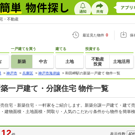
住宅・不動産
0
最近見た物件
保
一戸建てを買う
建てる
投資する
不動産
古
新築
中古
土地
土地活用
投資
県
>
神戸市
>
兵庫区
>
神戸市海岸線
>
和田岬駅の新築一戸建て 物件一覧
新築一戸建て・分譲住宅 物件一覧
の建売住宅・新築住宅・一軒家をご紹介します。新築分譲一戸建て・建て
格・建物面積・土地面積・間取り・人気のこだわり条件から物件を簡単検
12
表示件数
件