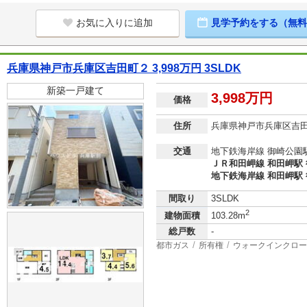
お気に入りに追加
見学予約をする（無料
兵庫県神戸市兵庫区吉田町２ 3,998万円 3SLDK
新築一戸建て
3,998万円
価格
住所
兵庫県神戸市兵庫区吉
交通
地下鉄海岸線 御崎公園駅
ＪＲ和田岬線 和田岬駅 
地下鉄海岸線 和田岬駅 
間取り
3SLDK
2
建物面積
103.28m
総戸数
-
都市ガス
所有権
ウォークインクロー