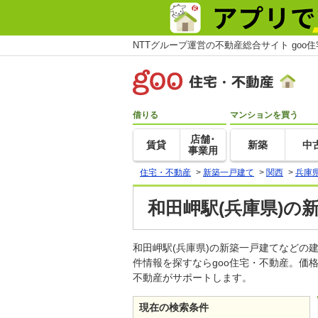
NTTグループ運営の不動産総合サイト goo
借りる
マンションを買う
店舗･
賃貸
新築
中
事業用
住宅・不動産
>
新築一戸建て
>
関西
>
兵庫
和田岬駅(兵庫県)の
和田岬駅(兵庫県)の新築一戸建てなど
件情報を探すならgoo住宅・不動産。価
不動産がサポートします。
現在の検索条件