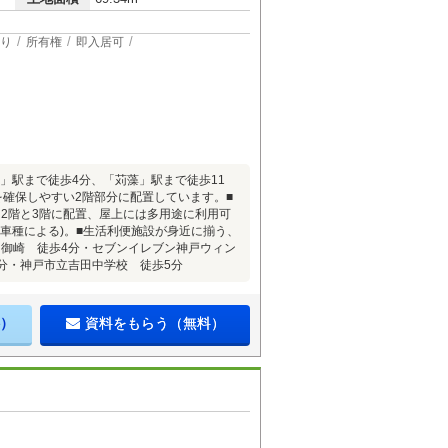
り
所有権
即入居可
園」駅まで徒歩4分、「苅藻」駅まで徒歩11
を確保しやすい2階部分に配置しています。■
2階と3階に配置、屋上には多用途に利用可
(車種による)。■生活利便施設が身近に揃う、
ニ御崎 徒歩4分・セブンイレブン神戸ウィン
分・神戸市立吉田中学校 徒歩5分
）
資料をもらう（無料）