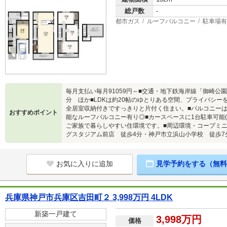
総戸数
-
都市ガス
ルーフバルコニー
駐車場有
毎月支払い毎月91059円～■交通・地下鉄海岸線「御崎公
分 ほか■LDKは約20帖のゆとりある空間、プライバシー
全居室収納付きですっきりと片付く住まい。■バルコニーは
おすすめポイント
能なルーフバルコニー有り◎■カースペースに1台駐車可能
ご家族で暮らしやすい住環境です。■周辺環境・コープミ
グスタジアム前店 徒歩4分・神戸市立浜山小学校 徒歩7
お気に入りに追加
見学予約をする（無料
兵庫県神戸市兵庫区吉田町２ 3,998万円 4LDK
新築一戸建て
3,998万円
価格