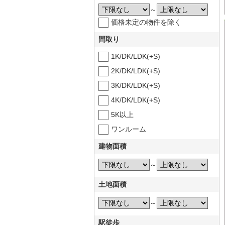
～
価格未定の物件を除く
間取り
1K/DK/LDK(+S)
2K/DK/LDK(+S)
3K/DK/LDK(+S)
4K/DK/LDK(+S)
5K以上
ワンルーム
建物面積
～
土地面積
～
駅徒歩