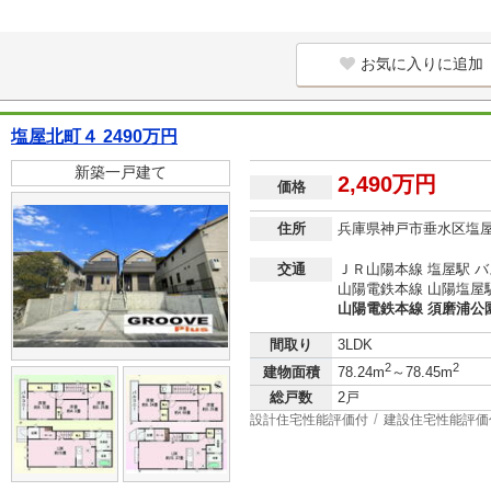
お気に入りに追加
塩屋北町４ 2490万円
新築一戸建て
2,490万円
価格
住所
兵庫県神戸市垂水区塩
交通
ＪＲ山陽本線 塩屋駅 バ
山陽電鉄本線 山陽塩屋駅
山陽電鉄本線 須磨浦公園
間取り
3LDK
2
2
建物面積
78.24m
～78.45m
総戸数
2戸
設計住宅性能評価付
建設住宅性能評価