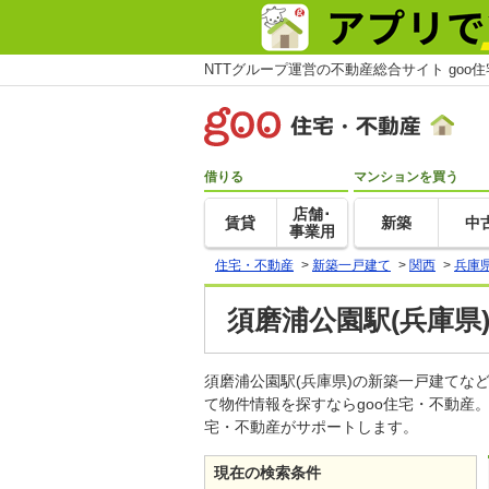
NTTグループ運営の不動産総合サイト goo
借りる
マンションを買う
店舗･
賃貸
新築
中
事業用
住宅・不動産
>
新築一戸建て
>
関西
>
兵庫
須磨浦公園駅(兵庫県
須磨浦公園駅(兵庫県)の新築一戸建て
て物件情報を探すならgoo住宅・不動産
宅・不動産がサポートします。
現在の検索条件