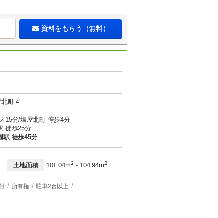
資料をもらう（無料）
屋北町４
ス15分/塩屋北町 停歩4分
 徒歩25分
駅 徒歩45分
2
2
土地面積
101.04m
～104.94m
付
所有権
駐車2台以上