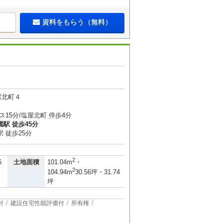
資料をもらう（無料）
屋北町４
ス15分/塩屋北町 停歩4分
駅 徒歩45分
 徒歩25分
2
土地面積
6
101.04m
・
2
104.94m
30.56坪・31.74
坪
付
建設住宅性能評価付
所有権