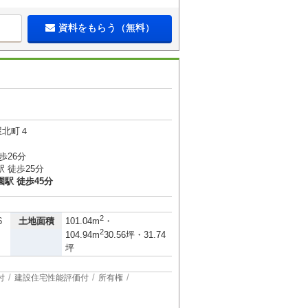
資料をもらう（無料）
屋北町４
歩26分
 徒歩25分
駅 徒歩45分
2
土地面積
6
101.04m
・
2
104.94m
30.56坪・31.74
坪
付
建設住宅性能評価付
所有権