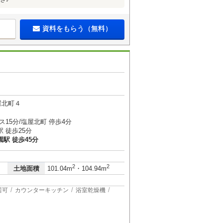
資料をもらう（無料）
屋北町４
ス15分/塩屋北町 停歩4分
 徒歩25分
駅 徒歩45分
2
2
土地面積
101.04m
・104.94m
居可
カウンターキッチン
浴室乾燥機