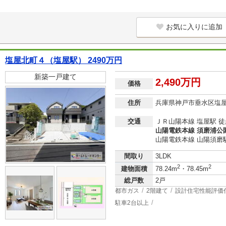
お気に入りに追加
塩屋北町４（塩屋駅） 2490万円
新築一戸建て
2,490万円
価格
住所
兵庫県神戸市垂水区塩
交通
ＪＲ山陽本線 塩屋駅 徒
山陽電鉄本線 須磨浦公園駅
山陽電鉄本線 山陽須磨駅
間取り
3LDK
2
2
建物面積
78.24m
・78.45m
総戸数
2戸
都市ガス
2階建て
設計住宅性能評価
駐車2台以上