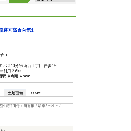
須磨区高倉台第1
倉台１
 バス13分/高倉台１丁目 停歩4分
利用 2.6km
 車利用 4.5km
2
土地面積
133.9m
宅性能評価付
所有権
駐車2台以上
き♪