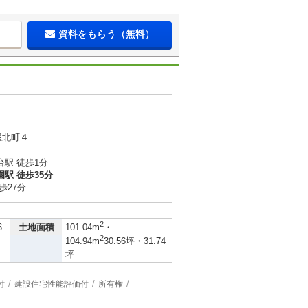
資料をもらう（無料）
屋北町４
駅 徒歩1分
駅 徒歩35分
歩27分
2
土地面積
6
101.04m
・
2
104.94m
30.56坪・31.74
坪
付
建設住宅性能評価付
所有権