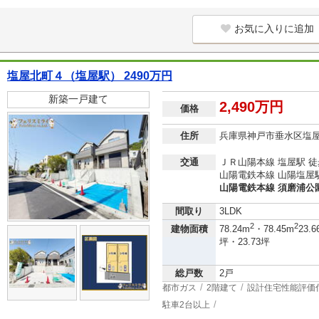
お気に入りに追加
塩屋北町４（塩屋駅） 2490万円
新築一戸建て
2,490万円
価格
住所
兵庫県神戸市垂水区塩
交通
ＪＲ山陽本線 塩屋駅 徒
山陽電鉄本線 山陽塩屋駅
山陽電鉄本線 須磨浦公園
間取り
3LDK
2
2
建物面積
78.24m
・78.45m
23.6
坪・23.73坪
総戸数
2戸
都市ガス
2階建て
設計住宅性能評価
駐車2台以上