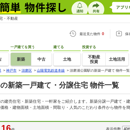
住宅・不動産
0
最近見た物件
保
一戸建てを買う
建てる
投資する
不動産
古
新築
中古
土地
土地活用
投資
県
>
神戸市
>
須磨区
>
山陽電気鉄道本線
>
須磨浦公園駅の新築一戸建て 物件一覧
)の新築一戸建て・分譲住宅 物件一覧
などの建売住宅・新築住宅・一軒家をご紹介します。新築分譲一戸建て・
。価格・建物面積・土地面積・間取り・人気のこだわり条件から物件を簡
16
表示件数
件