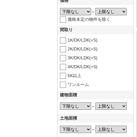
価格
～
価格未定の物件を除く
間取り
1K/DK/LDK(+S)
2K/DK/LDK(+S)
3K/DK/LDK(+S)
4K/DK/LDK(+S)
5K以上
ワンルーム
建物面積
～
土地面積
～