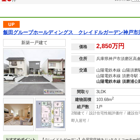
飯田グループホールディングス クレイドルガーデン神戸市
新築一戸建て
2,850万円
価格
住所
兵庫県神戸市須磨区高
交通
山陽電鉄本線 山陽須磨駅
山陽電鉄本線 須磨寺駅 車
山陽電鉄本線 須磨浦公園駅
間取り
3LDK
2
建物面積
103.68m
総戸数
1戸
2階建て
設計住宅性能評価付
建設住
即入居可
おすすめポイント
【クレイドルガーデン】全居室収納あり♪タタミコーナー付