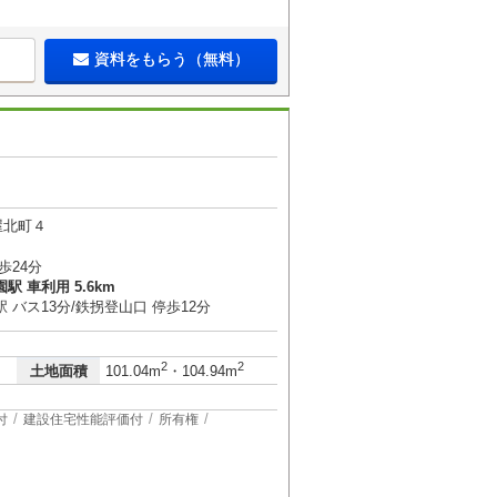
資料をもらう（無料）
屋北町４
歩24分
 車利用 5.6km
 バス13分/鉄拐登山口 停歩12分
2
2
土地面積
101.04m
・104.94m
付
建設住宅性能評価付
所有権