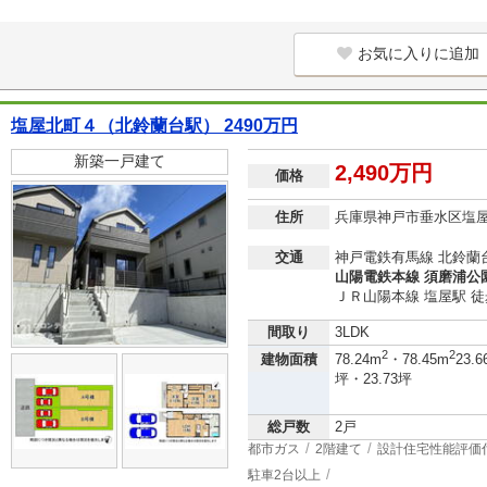
お気に入りに追加
塩屋北町４（北鈴蘭台駅） 2490万円
新築一戸建て
2,490万円
価格
住所
兵庫県神戸市垂水区塩
交通
神戸電鉄有馬線 北鈴蘭台
山陽電鉄本線 須磨浦公園
ＪＲ山陽本線 塩屋駅 徒
間取り
3LDK
2
2
建物面積
78.24m
・78.45m
23.6
坪・23.73坪
総戸数
2戸
都市ガス
2階建て
設計住宅性能評価
駐車2台以上