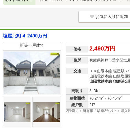
お気に入りに追加
塩屋北町４ 2490万円
新築一戸建て
2,490万円
価格
住所
兵庫県神戸市垂水区塩
交通
ＪＲ山陽本線 塩屋駅 バ
山陽電鉄本線 山陽塩屋駅
山陽電鉄本線 須磨浦公園
間取り
3LDK
2
2
建物面積
78.24m
・78.45m
総戸数
2戸
2階建て
所有権
駐車2台以上
即入