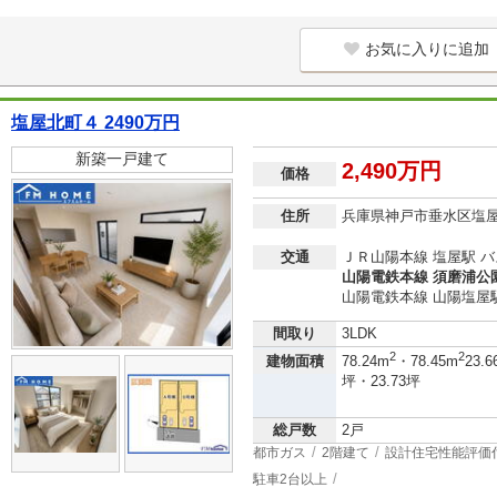
お気に入りに追加
塩屋北町４ 2490万円
新築一戸建て
2,490万円
価格
住所
兵庫県神戸市垂水区塩
交通
ＪＲ山陽本線 塩屋駅 バ
山陽電鉄本線 須磨浦公園
山陽電鉄本線 山陽塩屋駅
間取り
3LDK
2
2
建物面積
78.24m
・78.45m
23.6
坪・23.73坪
総戸数
2戸
都市ガス
2階建て
設計住宅性能評価
駐車2台以上