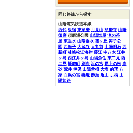
同じ路線から探す
山陽電気鉄道本線
西代
板宿
東須磨
月見山
須磨寺
山陽
須磨
須磨浦公園
山陽塩屋
滝の茶
屋
東垂水
山陽垂水
霞ヶ丘
舞子公
園
西舞子
大蔵谷
人丸前
山陽明石
西
新町
林崎松江海岸
藤江
中八木
江井
ヶ島
西江井ヶ島
山陽魚住
東二見
西
二見
播磨町
別府
浜の宮
尾上の松
高
砂
荒井
伊保
山陽曽根
大塩
的形
八
家
白浜の宮
妻鹿
飾磨
亀山
手柄
山
陽姫路