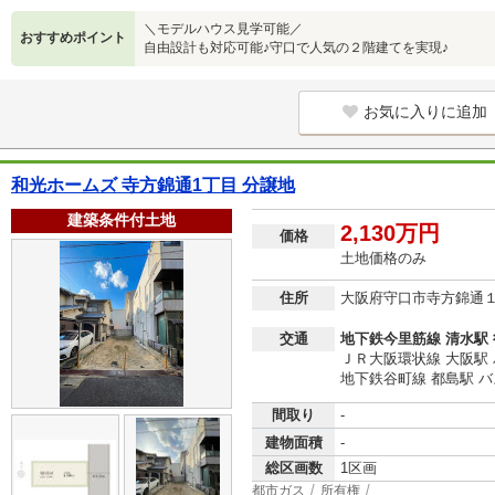
＼モデルハウス見学可能／
おすすめポイント
自由設計も対応可能♪守口で人気の２階建てを実現♪
お気に入りに追加
和光ホームズ 寺方錦通1丁目 分譲地
建築条件付土地
2,130万円
価格
土地価格のみ
住所
大阪府守口市寺方錦通
交通
地下鉄今里筋線 清水駅 
ＪＲ大阪環状線 大阪駅 
地下鉄谷町線 都島駅 バ
間取り
-
建物面積
-
総区画数
1区画
都市ガス
所有権