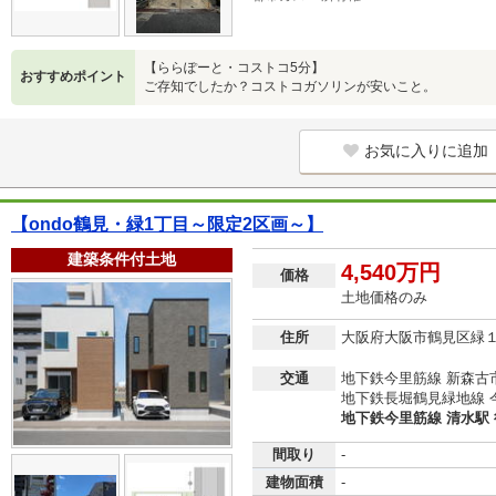
【ららぽーと・コストコ5分】
おすすめポイント
ご存知でしたか？コストコガソリンが安いこと。
お気に入りに追加
【ondo鶴見・緑1丁目～限定2区画～】
建築条件付土地
4,540万円
価格
土地価格のみ
住所
大阪府大阪市鶴見区緑
交通
地下鉄今里筋線 新森古市
地下鉄長堀鶴見緑地線 今
地下鉄今里筋線 清水駅 
間取り
-
建物面積
-