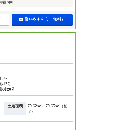
K即案内可
資料をもらう（無料）
12分
歩17分
徒歩20分
2
2
土地面積
79.62m
～79.65m
（登
記）