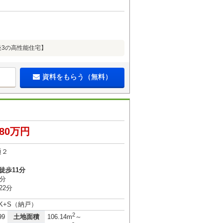
級3の高性能住宅】
資料をもらう（無料）
980万円
通２
徒歩11分
7分
22分
DK+S（納戸）
2
土地面積
99
106.14m
～