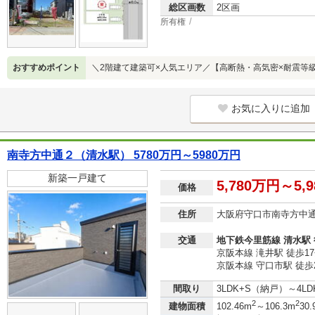
総区画数
2区画
所有権
おすすめポイント
＼2階建て建築可×人気エリア／【高断熱・高気密×耐震等
お気に入りに追加
南寺方中通２（清水駅） 5780万円～5980万円
新築一戸建て
5,780万円～5,
価格
住所
大阪府守口市南寺方中
交通
地下鉄今里筋線 清水駅 
京阪本線 滝井駅 徒歩1
京阪本線 守口市駅 徒歩
間取り
3LDK+S（納戸）～4L
2
2
建物面積
102.46m
～106.3m
30.