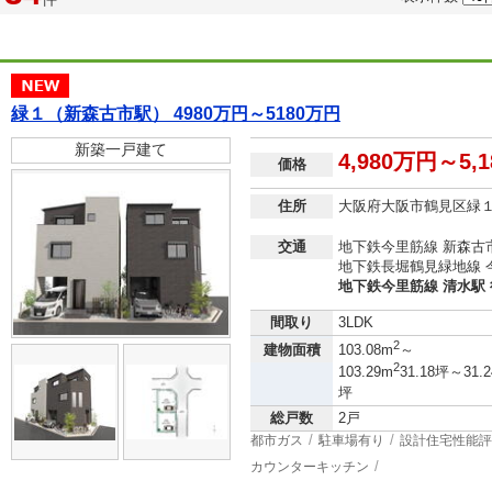
緑１（新森古市駅） 4980万円～5180万円
新築一戸建て
4,980万円～5,
価格
住所
大阪府大阪市鶴見区緑
交通
地下鉄今里筋線 新森古市
地下鉄長堀鶴見緑地線 今
地下鉄今里筋線 清水駅 
間取り
3LDK
2
建物面積
103.08m
～
2
103.29m
31.18坪～31.2
坪
総戸数
2戸
都市ガス
駐車場有り
設計住宅性能評
カウンターキッチン