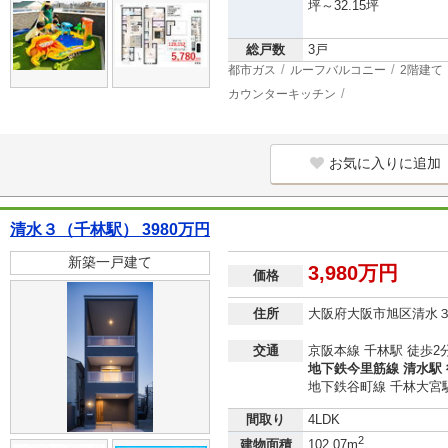
坪～32.15坪
総戸数
3戸
都市ガス
ルーフバルコニー
2階建て
カウンターキッチン
お気に入りに追加
清水３（千林駅） 3980万円
新築一戸建て
3,980万円
価格
住所
大阪府大阪市旭区清水
交通
京阪本線 千林駅 徒歩2
地下鉄今里筋線 清水駅 
地下鉄谷町線 千林大宮駅
間取り
4LDK
2
建物面積
102.07m