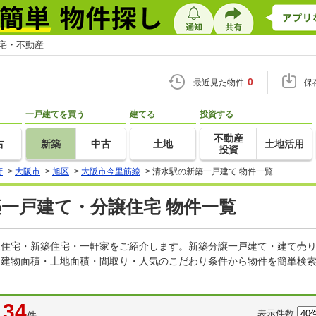
住宅・不動産
0
最近見た物件
保
一戸建てを買う
建てる
投資する
不動産
古
新築
中古
土地
土地活用
投資
府
>
大阪市
>
旭区
>
大阪市今里筋線
>
清水駅の新築一戸建て 物件一覧
築一戸建て・分譲住宅 物件一覧
建売住宅・新築住宅・一軒家をご紹介します。新築分譲一戸建て・建て売
・建物面積・土地面積・間取り・人気のこだわり条件から物件を簡単検索
34
表示件数
件