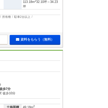
2
113.18m
32.10坪～34.23
坪
所有権
駐車2台以上
資料をもらう（無料）
３
分
徒歩7分
 徒歩10分
2
土地面積
49.18m