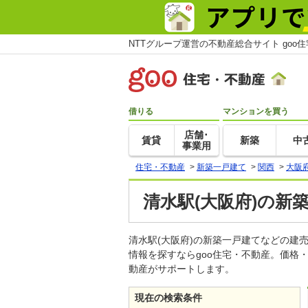
NTTグループ運営の不動産総合サイト goo
借りる
マンションを買う
店舗･
賃貸
新築
中
事業用
住宅・不動産
>
新築一戸建て
>
関西
>
大阪
清水駅(大阪府)の新
清水駅(大阪府)の新築一戸建てなどの
情報を探すならgoo住宅・不動産。価格
動産がサポートします。
現在の検索条件