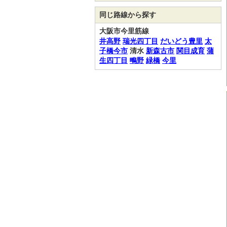
同じ路線から探す
大阪市今里筋線
井高野
瑞光四丁目
だいどう豊里
太
子橋今市
清水
新森古市
関目成育
蒲
生四丁目
鴫野
緑橋
今里