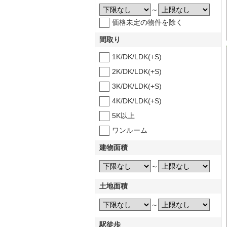
～
価格未定の物件を除く
間取り
1K/DK/LDK(+S)
2K/DK/LDK(+S)
3K/DK/LDK(+S)
4K/DK/LDK(+S)
5K以上
ワンルーム
建物面積
～
土地面積
～
駅徒歩