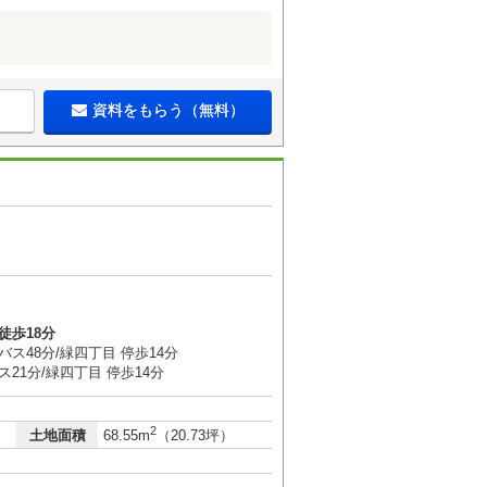
資料をもらう（無料）
１
徒歩18分
バス48分/緑四丁目 停歩14分
ス21分/緑四丁目 停歩14分
2
土地面積
68.55m
（20.73坪）