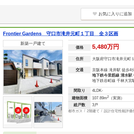
お気に入りに追加
Frontier Gardens 守口市滝井元町１丁目 全３区画
新築一戸建て
5,480万円
価格
住所
大阪府守口市滝井元町
交通
京阪本線 滝井駅 徒歩4
地下鉄今里筋線 清水駅 
地下鉄谷町線 千林大宮駅
間取り
4LDK-
2
建物面積
107.89m
（実測）
総戸数
3戸
都市ガス
2階建て
設計住宅性能評価