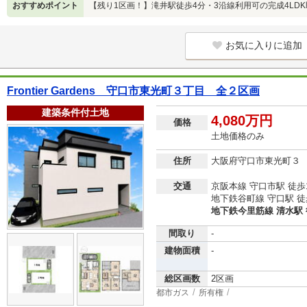
おすすめポイント
【残り1区画！】滝井駅徒歩4分・3沿線利用可の完成4LD
お気に入りに追加
Frontier Gardens 守口市東光町３丁目 全２区画
建築条件付土地
4,080万円
価格
土地価格のみ
住所
大阪府守口市東光町３
交通
京阪本線 守口市駅 徒歩
地下鉄谷町線 守口駅 徒
地下鉄今里筋線 清水駅 
間取り
-
建物面積
-
総区画数
2区画
都市ガス
所有権