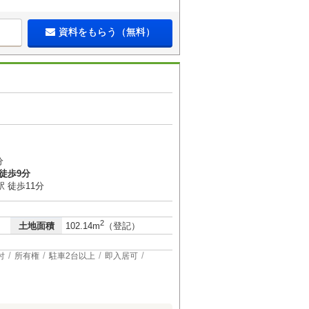
資料をもらう（無料）
１
分
徒歩9分
 徒歩11分
2
土地面積
102.14m
（登記）
付
所有権
駐車2台以上
即入居可