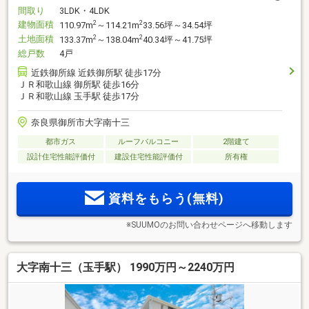
間取り
3LDK・4LDK
建物面積
2
2
110.97m
～114.21m
33.56坪～34.54坪
土地面積
2
2
133.37m
～138.04m
40.34坪～41.75坪
総戸数
4戸
近鉄御所線 近鉄御所駅 徒歩17分
ＪＲ和歌山線 御所駅 徒歩16分
ＪＲ和歌山線 玉手駅 徒歩17分
奈良県御所市大字南十三
都市ガス
ルーフバルコニー
2階建て
設計住宅性能評価付
建設住宅性能評価付
所有権
資料をもらう(無料)
※SUUMOのお問い合わせページへ移動します
大字南十三（玉手駅） 1990万円～2240万円