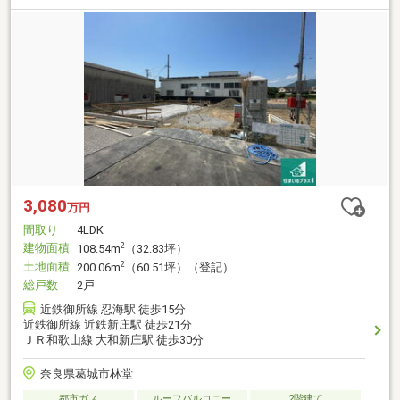
3,080
万円
間取り
4LDK
建物面積
2
108.54m
（32.83坪）
土地面積
2
200.06m
（60.51坪）（登記）
総戸数
2戸
近鉄御所線 忍海駅 徒歩15分
近鉄御所線 近鉄新庄駅 徒歩21分
ＪＲ和歌山線 大和新庄駅 徒歩30分
奈良県葛城市林堂
都市ガス
ルーフバルコニー
2階建て