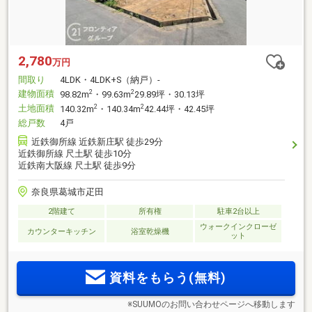
2,780
万円
間取り
4LDK・4LDK+S（納戸）-
建物面積
2
2
98.82m
・99.63m
29.89坪・30.13坪
土地面積
2
2
140.32m
・140.34m
42.44坪・42.45坪
総戸数
4戸
近鉄御所線 近鉄新庄駅 徒歩29分
近鉄御所線 尺土駅 徒歩10分
近鉄南大阪線 尺土駅 徒歩9分
奈良県葛城市疋田
2階建て
所有権
駐車2台以上
ウォークインクローゼ
カウンターキッチン
浴室乾燥機
ット
資料をもらう(無料)
※SUUMOのお問い合わせページへ移動します