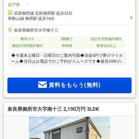
総戸数
-
近鉄御所線 近鉄御所駅 徒歩22分
和歌山線 御所駅 徒歩16分
奈良県御所市大字南十三
都市ガス
2階建て
設計住宅性能評価付
建設住宅性能評価付
所有権
駐車2台以上
◆今週末土曜日・日曜日のご案内可能◆頭金0円で夢のマイホ
ーム◆当日はお電話でのご予約がスムーズです◆最長35年の
定期点検・長期保証で安心
資料をもらう(無料)
奈良県御所市大字南十三 2,190万円 3LDK