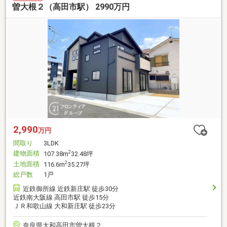
曽大根２（高田市駅） 2990万円
2,990
万円
間取り
3LDK
建物面積
2
107.38m
32.48坪
土地面積
2
116.6m
35.27坪
総戸数
1戸
近鉄御所線 近鉄新庄駅 徒歩30分
近鉄南大阪線 高田市駅 徒歩15分
ＪＲ和歌山線 大和新庄駅 徒歩23分
奈良県大和高田市曽大根２