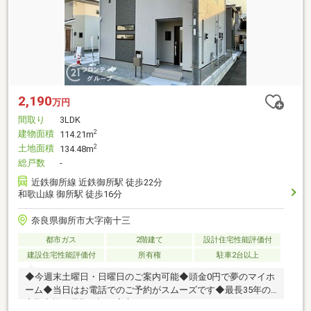
2,190
万円
間取り
3LDK
建物面積
2
114.21m
土地面積
2
134.48m
総戸数
-
近鉄御所線 近鉄御所駅 徒歩22分
和歌山線 御所駅 徒歩16分
奈良県御所市大字南十三
都市ガス
2階建て
設計住宅性能評価付
建設住宅性能評価付
所有権
駐車2台以上
◆今週末土曜日・日曜日のご案内可能◆頭金0円で夢のマイホ
ーム◆当日はお電話でのご予約がスムーズです◆最長35年の
定期点検・長期保証で安心