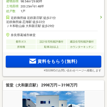
建物面積
2
98.54m
29.80坪
土地面積
2
203.25m
61.48坪
総戸数
1戸
近鉄御所線 近鉄新庄駅 徒歩21分
近鉄御所線 忍海駅 徒歩22分
ＪＲ和歌山線 大和新庄駅 徒歩29分
奈良県葛城市林堂
都市ガス
設計住宅性能評価付
建設住宅性能評価付
所有権
駐車2台以上
カウンターキッチン
資料をもらう(無料)
※SUUMOのお問い合わせページへ移動します
笛堂（大和新庄駅） 2998万円～3198万円