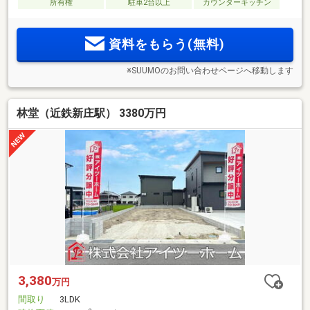
所有権
駐車2台以上
カウンターキッチン
資料をもらう(無料)
※SUUMOのお問い合わせページへ移動します
林堂（近鉄新庄駅） 3380万円
3,380
万円
間取り
3LDK