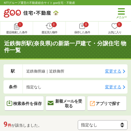
NTTグループ運営の不動産総合サイト goo住宅・不動産
1
0
0
0
最近検索した条件
最近見た物件
保存した条件
お気に入り
近鉄御所駅(奈良県)の新築一戸建て・分譲住宅 物
件一覧
駅
変更する
近鉄御所線｜近鉄御所
条件
変更する
指定なし
新着メールを受
検索条件を保存
アプリで探す
取る
9
件
が該当しました。