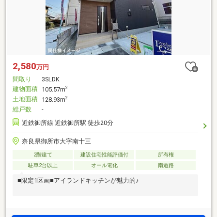
2,580
万円
間取り
3SLDK
建物面積
2
105.57m
土地面積
2
128.93m
総戸数
-
近鉄御所線 近鉄御所駅 徒歩20分
奈良県御所市大字南十三
2階建て
建設住宅性能評価付
所有権
駐車2台以上
オール電化
南道路
■限定1区画■アイランドキッチンが魅力的♪