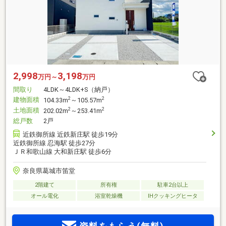
2,998
3,198
万円～
万円
間取り
4LDK～4LDK+S（納戸）
建物面積
2
2
104.33m
～105.57m
土地面積
2
2
202.02m
～253.41m
総戸数
2戸
近鉄御所線 近鉄新庄駅 徒歩19分
近鉄御所線 忍海駅 徒歩27分
ＪＲ和歌山線 大和新庄駅 徒歩6分
奈良県葛城市笛堂
2階建て
所有権
駐車2台以上
オール電化
浴室乾燥機
IHクッキングヒータ