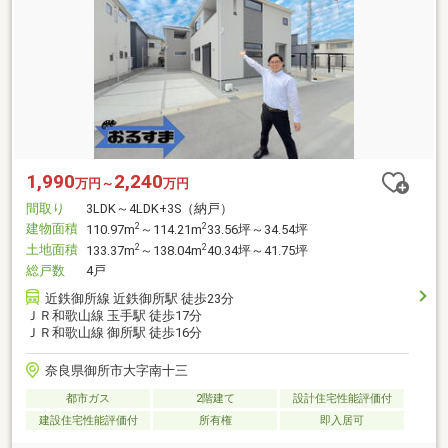
1,990
2,240
万円～
万円
間取り
3LDK～4LDK+3S（納戸）
建物面積
2
2
110.97m
～114.21m
33.56坪～34.54坪
土地面積
2
2
133.37m
～138.04m
40.34坪～41.75坪
総戸数
4戸
近鉄御所線 近鉄御所駅 徒歩23分
ＪＲ和歌山線 玉手駅 徒歩17分
ＪＲ和歌山線 御所駅 徒歩16分
奈良県御所市大字南十三
都市ガス
2階建て
設計住宅性能評価付
建設住宅性能評価付
所有権
即入居可