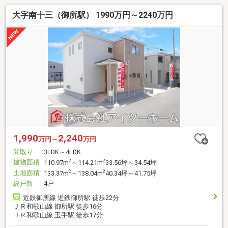
大字南十三（御所駅） 1990万円～2240万円
1,990
2,240
万円～
万円
間取り
3LDK～4LDK
建物面積
2
2
110.97m
～114.21m
33.56坪～34.54坪
土地面積
2
2
133.37m
～138.04m
40.34坪～41.75坪
総戸数
4戸
近鉄御所線 近鉄御所駅 徒歩22分
ＪＲ和歌山線 御所駅 徒歩16分
ＪＲ和歌山線 玉手駅 徒歩17分