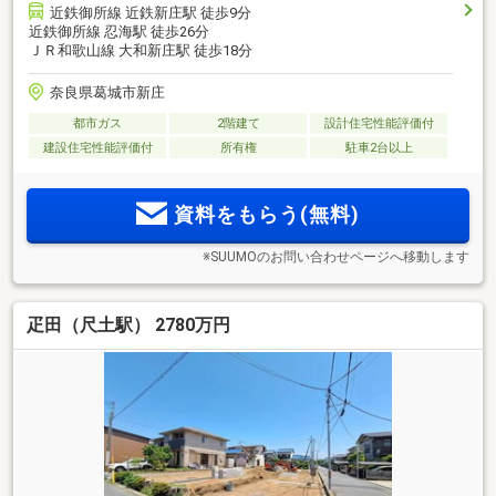
近鉄御所線 近鉄新庄駅 徒歩9分
近鉄御所線 忍海駅 徒歩26分
ＪＲ和歌山線 大和新庄駅 徒歩18分
奈良県葛城市新庄
都市ガス
2階建て
設計住宅性能評価付
建設住宅性能評価付
所有権
駐車2台以上
資料をもらう(無料)
※SUUMOのお問い合わせページへ移動します
疋田（尺土駅） 2780万円