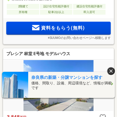
2階建て
設計住宅性能評価付
建設住宅性能評価付
所有権
駐車2台以上
即入居可
資料をもらう(無料)
※SUUMOのお問い合わせページへ移動します
プレシア 林堂 E号地 モデルハウス
奈良県の新築・分譲マンションを探す
価格、間取り、設備、周辺環境など、情報が満載
です
3,848