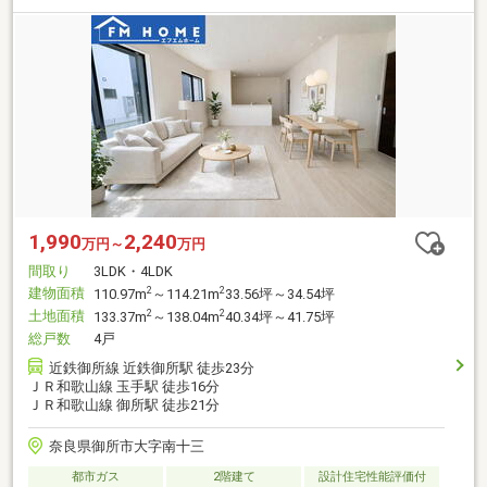
1,990
2,240
万円～
万円
間取り
3LDK・4LDK
建物面積
2
2
110.97m
～114.21m
33.56坪～34.54坪
土地面積
2
2
133.37m
～138.04m
40.34坪～41.75坪
総戸数
4戸
近鉄御所線 近鉄御所駅 徒歩23分
ＪＲ和歌山線 玉手駅 徒歩16分
ＪＲ和歌山線 御所駅 徒歩21分
奈良県御所市大字南十三
都市ガス
2階建て
設計住宅性能評価付