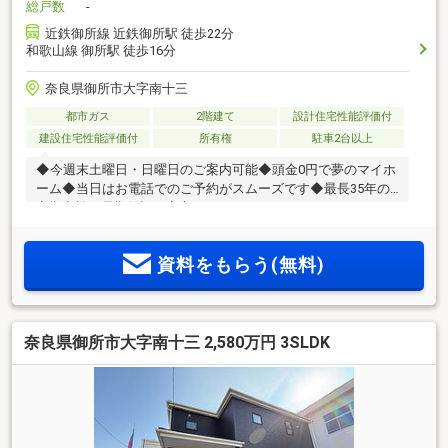
総戸数
-
近鉄御所線 近鉄御所駅 徒歩22分
和歌山線 御所駅 徒歩16分
奈良県御所市大字南十三
都市ガス
2階建て
設計住宅性能評価付
建設住宅性能評価付
所有権
駐車2台以上
◆今週末土曜日・日曜日のご案内可能◆頭金0円で夢のマイホ
ーム◆当日はお電話でのご予約がスムーズです◆最長35年の
定期点検・長期保証で安心
資料をもらう(無料)
奈良県御所市大字南十三 2,580万円 3SLDK