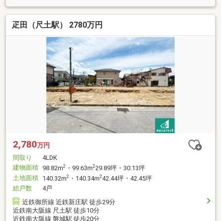
疋田（尺土駅） 2780万円
2,780
万円
間取り
4LDK
建物面積
2
2
98.82m
・99.63m
29.89坪・30.13坪
土地面積
2
2
140.32m
・140.34m
42.44坪・42.45坪
総戸数
4戸
近鉄御所線 近鉄新庄駅 徒歩29分
近鉄南大阪線 尺土駅 徒歩10分
近鉄南大阪線 磐城駅 徒歩20分