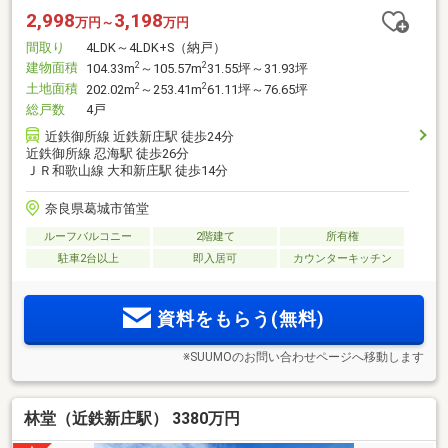
2,998
3,198
万円～
万円
間取り
4LDK～4LDK+S（納戸）
建物面積
2
2
104.33m
～105.57m
31.55坪～31.93坪
土地面積
2
2
202.02m
～253.41m
61.11坪～76.65坪
総戸数
4戸
近鉄御所線 近鉄新庄駅 徒歩24分
近鉄御所線 忍海駅 徒歩26分
ＪＲ和歌山線 大和新庄駅 徒歩14分
奈良県葛城市笛堂
ルーフバルコニー
2階建て
所有権
駐車2台以上
即入居可
カウンターキッチン
資料をもらう(無料)
※SUUMOのお問い合わせページへ移動します
林堂（近鉄新庄駅） 3380万円