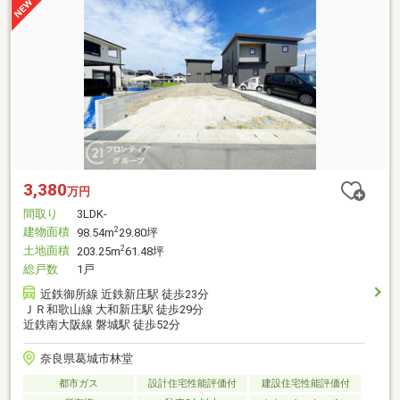
3,380
万円
間取り
3LDK-
建物面積
2
98.54m
29.80坪
土地面積
2
203.25m
61.48坪
総戸数
1戸
近鉄御所線 近鉄新庄駅 徒歩23分
ＪＲ和歌山線 大和新庄駅 徒歩29分
近鉄南大阪線 磐城駅 徒歩52分
奈良県葛城市林堂
都市ガス
設計住宅性能評価付
建設住宅性能評価付