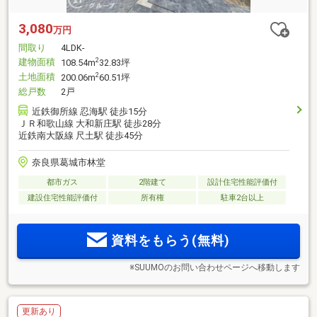
3,080
万円
間取り
4LDK-
建物面積
2
108.54m
32.83坪
土地面積
2
200.06m
60.51坪
総戸数
2戸
近鉄御所線 忍海駅 徒歩15分
ＪＲ和歌山線 大和新庄駅 徒歩28分
近鉄南大阪線 尺土駅 徒歩45分
奈良県葛城市林堂
都市ガス
2階建て
設計住宅性能評価付
建設住宅性能評価付
所有権
駐車2台以上
資料をもらう(無料)
※SUUMOのお問い合わせページへ移動します
更新あり