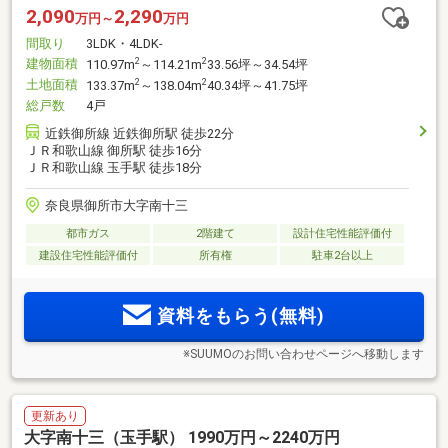
2,090
2,290
万円～
万円
間取り
3LDK・4LDK-
建物面積
2
2
110.97m
～114.21m
33.56坪～34.54坪
土地面積
2
2
133.37m
～138.04m
40.34坪～41.75坪
総戸数
4戸
近鉄御所線 近鉄御所駅 徒歩22分
ＪＲ和歌山線 御所駅 徒歩16分
ＪＲ和歌山線 玉手駅 徒歩18分
奈良県御所市大字南十三
都市ガス
2階建て
設計住宅性能評価付
建設住宅性能評価付
所有権
駐車2台以上
資料をもらう(無料)
※SUUMOのお問い合わせページへ移動します
更新あり
大字南十三（玉手駅） 1990万円～2240万円