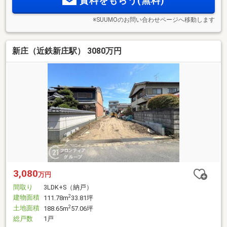
資料をもらう(無料)
※SUUMOのお問い合わせページへ移動します
新庄（近鉄新庄駅） 3080万円
3,080
万円
間取り
3LDK+S（納戸）
建物面積
2
111.78m
33.81坪
土地面積
2
188.65m
57.06坪
総戸数
1戸