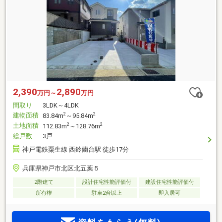
2,390
2,890
万円～
万円
間取り
3LDK～4LDK
建物面積
2
2
83.84m
～95.84m
土地面積
2
2
112.83m
～128.76m
総戸数
3戸
神戸電鉄粟生線 西鈴蘭台駅 徒歩17分
兵庫県神戸市北区北五葉５
2階建て
設計住宅性能評価付
建設住宅性能評価付
所有権
駐車2台以上
即入居可