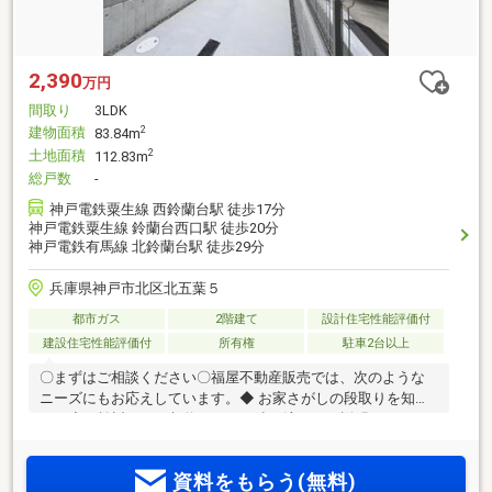
2,390
万円
間取り
3LDK
建物面積
2
83.84m
土地面積
2
112.83m
総戸数
-
神戸電鉄粟生線 西鈴蘭台駅 徒歩17分
神戸電鉄粟生線 鈴蘭台西口駅 徒歩20分
神戸電鉄有馬線 北鈴蘭台駅 徒歩29分
兵庫県神戸市北区北五葉５
都市ガス
2階建て
設計住宅性能評価付
建設住宅性能評価付
所有権
駐車2台以上
〇まずはご相談ください〇福屋不動産販売では、次のような
ニーズにもお応えしています。◆ お家さがしの段取りを知り
たい◆ご検討からご契約までの一連の流れをご説明します。
初めての住まい購入のご参考にしてください♪◆ 予算を知りた
い◆収入や家賃から予算やローン金額のシミュレーションを
資料をもらう(無料)
します。物件購入の際に不安となる諸費用や税金のことにお