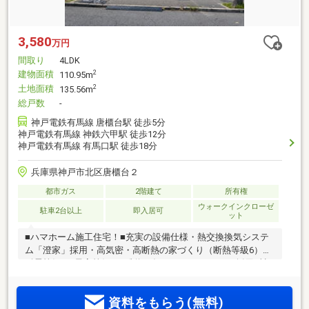
3,580
万円
間取り
4LDK
建物面積
2
110.95m
土地面積
2
135.56m
総戸数
-
神戸電鉄有馬線 唐櫃台駅 徒歩5分
神戸電鉄有馬線 神鉄六甲駅 徒歩12分
神戸電鉄有馬線 有馬口駅 徒歩18分
兵庫県神戸市北区唐櫃台２
都市ガス
2階建て
所有権
ウォークインクローゼ
駐車2台以上
即入居可
ット
■ハマホーム施工住宅！■充実の設備仕様・熱交換換気システ
ム「澄家」採用・高気密・高断熱の家づくり（断熱等級6）・
耐震等級3（最高等級）・制振ダンパーＭＩＲＡＩＥ採用■神
戸電鉄有馬線「唐櫃台」駅徒歩約5分！■各居室収納有！■ＬＤ
Ｋは一部吹抜けのため開放感がある空間です！■便利なシュー
資料をもらう(無料)
ズインクローゼット有！