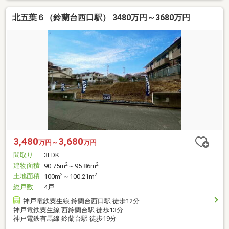
北五葉６（鈴蘭台西口駅） 3480万円～3680万円
3,480
3,680
万円～
万円
間取り
3LDK
建物面積
2
2
90.75m
～95.86m
土地面積
2
2
100m
～100.21m
総戸数
4戸
神戸電鉄粟生線 鈴蘭台西口駅 徒歩12分
神戸電鉄粟生線 西鈴蘭台駅 徒歩13分
神戸電鉄有馬線 鈴蘭台駅 徒歩19分