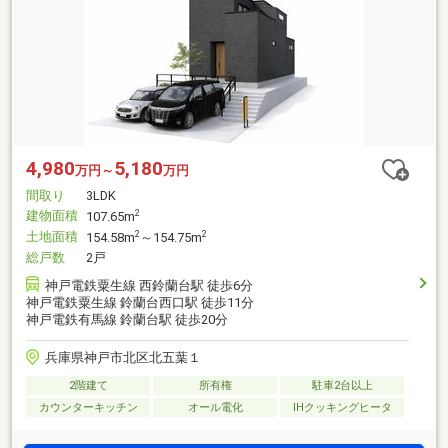
4,980
5,180
万円～
万円
間取り
3LDK
建物面積
2
107.65m
土地面積
2
2
154.58m
～154.75m
総戸数
2戸
神戸電鉄粟生線 西鈴蘭台駅 徒歩6分
神戸電鉄粟生線 鈴蘭台西口駅 徒歩11分
神戸電鉄有馬線 鈴蘭台駅 徒歩20分
兵庫県神戸市北区北五葉１
2階建て
所有権
駐車2台以上
カウンターキッチン
オール電化
IHクッキングヒータ