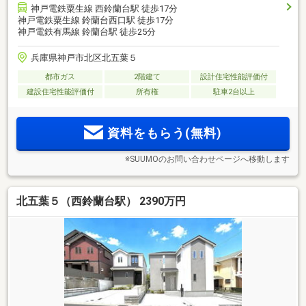
神戸電鉄粟生線 西鈴蘭台駅 徒歩17分
神戸電鉄粟生線 鈴蘭台西口駅 徒歩17分
神戸電鉄有馬線 鈴蘭台駅 徒歩25分
兵庫県神戸市北区北五葉５
都市ガス
2階建て
設計住宅性能評価付
建設住宅性能評価付
所有権
駐車2台以上
資料をもらう(無料)
※SUUMOのお問い合わせページへ移動します
北五葉５（西鈴蘭台駅） 2390万円