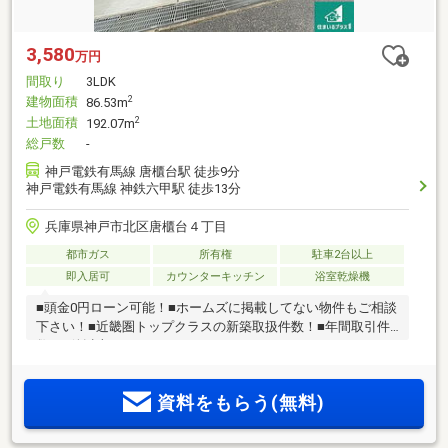
3,580
万円
間取り
3LDK
建物面積
2
86.53m
土地面積
2
192.07m
総戸数
-
神戸電鉄有馬線 唐櫃台駅 徒歩9分
神戸電鉄有馬線 神鉄六甲駅 徒歩13分
兵庫県神戸市北区唐櫃台４丁目
都市ガス
所有権
駐車2台以上
即入居可
カウンターキッチン
浴室乾燥機
■頭金0円ローン可能！■ホームズに掲載してない物件もご相談
下さい！■近畿圏トップクラスの新築取扱件数！■年間取引件
数600件以上！
資料をもらう(無料)