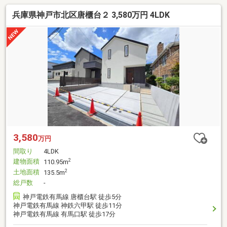
兵庫県神戸市北区唐櫃台２ 3,580万円 4LDK
3,580
万円
間取り
4LDK
建物面積
2
110.95m
土地面積
2
135.5m
総戸数
-
神戸電鉄有馬線 唐櫃台駅 徒歩5分
神戸電鉄有馬線 神鉄六甲駅 徒歩11分
神戸電鉄有馬線 有馬口駅 徒歩17分