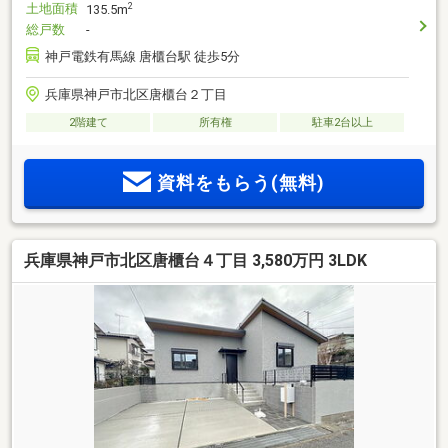
土地面積
2
135.5m
総戸数
-
神戸電鉄有馬線 唐櫃台駅 徒歩5分
兵庫県神戸市北区唐櫃台２丁目
2階建て
所有権
駐車2台以上
資料をもらう(無料)
兵庫県神戸市北区唐櫃台４丁目 3,580万円 3LDK