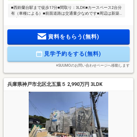
■西鈴蘭台駅まで徒歩17分■間取り：3LDK■カースペース2台分
有（車種による）■前面道路は交通量少なめです■周辺は新築
が立ち替わってきているエリアです。お買物 ：関西スーパー
レ・アール店 1 390 m お買物 ：ウェルシア神戸鈴蘭台西町
920 m小学校 ：北五葉小学校 840 m 中学校 ：鈴蘭台中学校
資料をもらう(無料)
940 mその他 ：業務スーパー 西鈴蘭台店 1040 mその他 ：神戸
北郵便局 1100ｍ
見学予約をする(無料)
※SUUMOのお問い合わせページへ移動します
兵庫県神戸市北区北五葉５ 2,990万円 3LDK