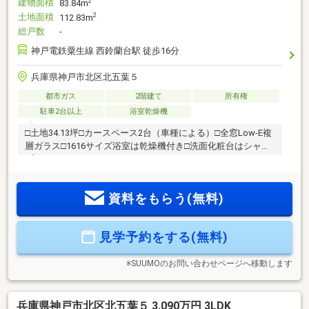
建物面積
2
83.84m
土地面積
2
112.83m
総戸数
-
神戸電鉄粟生線 西鈴蘭台駅 徒歩16分
兵庫県神戸市北区北五葉５
都市ガス
2階建て
所有権
駐車2台以上
浴室乾燥機
□土地34.13坪□カースペース2台（車種による）□全窓Low-E複
層ガラス□1616サイズ浴室は乾燥機付き□洗面化粧台はシャン
プードレッサーです
資料をもらう(無料)
見学予約をする(無料)
※SUUMOのお問い合わせページへ移動します
兵庫県神戸市北区北五葉５ 3,090万円 3LDK