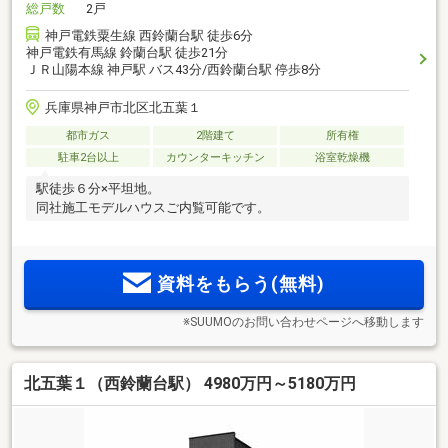
総戸数
2戸
神戸電鉄粟生線 西鈴蘭台駅 徒歩6分
神戸電鉄有馬線 鈴蘭台駅 徒歩21分
ＪＲ山陽本線 神戸駅 バス43分/西鈴蘭台駅 停歩8分
兵庫県神戸市北区北五葉１
都市ガス
2階建て
所有権
駐車2台以上
カウンターキッチン
浴室乾燥機
駅徒歩６分×平坦地。
同社施工モデルハウスご内覧可能です。
資料をもらう(無料)
※SUUMOのお問い合わせページへ移動します
北五葉１（西鈴蘭台駅） 4980万円～5180万円