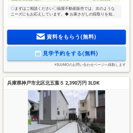
〇まずはご相談ください〇福屋不動産販売では、次のような
ニーズにもお応えしています。◆ お家さがしの段取りを知り
たい◆ご検討からご契約までの一連の流れをご説明します。
初めての住まい購入のご参考にしてください♪◆ 予算を知りた
い◆収入や家賃から予算やローン金額のシミュレーションを
資料をもらう(無料)
します。物件購入の際に不安となる諸費用や税金のことにお
答えします。その他リフォーム・住み替えのお悩みなど幅広
くお手伝いさせていただきます。お家さがしをし始めてすぐ
見学予約をする(無料)
の方もお気軽にお問合せください♪
※SUUMOのお問い合わせページへ移動します
兵庫県神戸市北区北五葉５ 2,390万円 3LDK