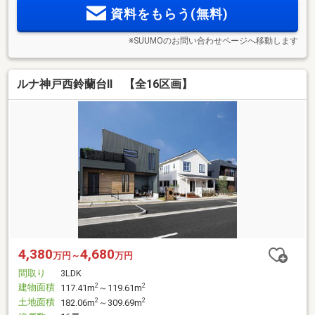
資料をもらう(無料)
※SUUMOのお問い合わせページへ移動します
ルナ神戸西鈴蘭台Ⅱ 【全16区画】
4,380
4,680
万円～
万円
間取り
3LDK
建物面積
2
2
117.41m
～119.61m
土地面積
2
2
182.06m
～309.69m