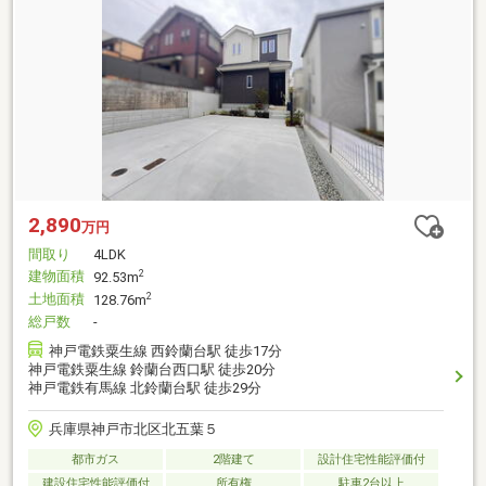
2,890
万円
間取り
4LDK
建物面積
2
92.53m
土地面積
2
128.76m
総戸数
-
神戸電鉄粟生線 西鈴蘭台駅 徒歩17分
神戸電鉄粟生線 鈴蘭台西口駅 徒歩20分
神戸電鉄有馬線 北鈴蘭台駅 徒歩29分
兵庫県神戸市北区北五葉５
都市ガス
2階建て
設計住宅性能評価付
建設住宅性能評価付
所有権
駐車2台以上