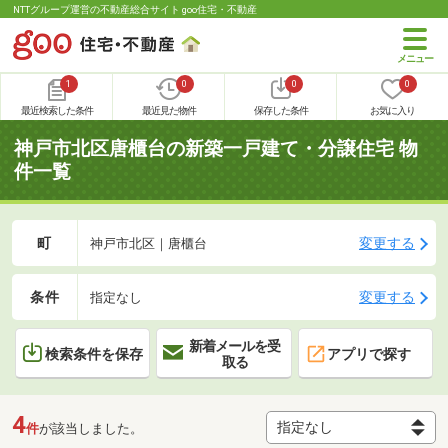
NTTグループ運営の不動産総合サイト goo住宅・不動産
1
0
0
0
最近検索した条件
最近見た物件
保存した条件
お気に入り
神戸市北区唐櫃台の新築一戸建て・分譲住宅 物
件一覧
町
変更する
神戸市北区｜唐櫃台
条件
変更する
指定なし
新着メールを受
検索条件を保存
アプリで探す
取る
4
件
が該当しました。