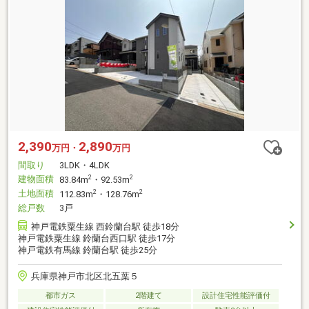
2,390
2,890
万円・
万円
間取り
3LDK・4LDK
建物面積
2
2
83.84m
・92.53m
土地面積
2
2
112.83m
・128.76m
総戸数
3戸
神戸電鉄粟生線 西鈴蘭台駅 徒歩18分
神戸電鉄粟生線 鈴蘭台西口駅 徒歩17分
神戸電鉄有馬線 鈴蘭台駅 徒歩25分
兵庫県神戸市北区北五葉５
都市ガス
2階建て
設計住宅性能評価付