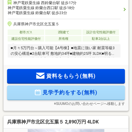
神戸電鉄粟生線 西鈴蘭台駅 徒歩17分
神戸電鉄粟生線 鈴蘭台西口駅 徒歩18分
神戸電鉄粟生線 鈴蘭台駅 徒歩23分
兵庫県神戸市北区北五葉５
都市ガス
2階建て
設計住宅性能評価付
建設住宅性能評価付
所有権
駐車2台以上
■月々5万円台～購入可能【A号棟】■地震に強い家 耐震等級3
の安心構造■2台駐車可 敷地約34坪■建物約25坪 3LDK■明るい
約16帖LDK■収納充実！全居室・床下収納■食洗機付！後片付
けをサポート◎■洗濯物が乾きやすい南向きバルコニー■モニ
タ付インターホン有■小学校が歩10分圏内◎エネルギー消費性
資料をもらう(無料)
能3◎断熱性能等級5◎設計住宅性能評価書取得済◎住宅性能
表示制度・耐震等級3・耐風等級2・劣化対策等級3・ホルムア
ルデヒド発散等級3・維持管理対策等級3お家探しは、『物件
見学予約をする(無料)
掲載数No.1』のトラストホームにお任せください！ 0120-39-
7710
※SUUMOのお問い合わせページへ移動します
兵庫県神戸市北区北五葉５ 2,890万円 4LDK