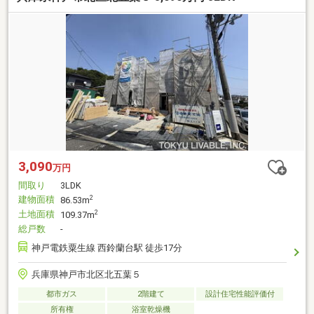
3,090
万円
間取り
3LDK
建物面積
2
86.53m
土地面積
2
109.37m
総戸数
-
神戸電鉄粟生線 西鈴蘭台駅 徒歩17分
兵庫県神戸市北区北五葉５
都市ガス
2階建て
設計住宅性能評価付
所有権
浴室乾燥機