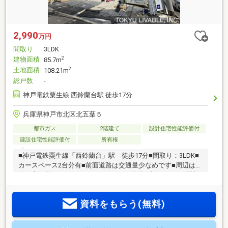
2,990
万円
間取り
3LDK
建物面積
2
85.7m
土地面積
2
108.21m
総戸数
-
神戸電鉄粟生線 西鈴蘭台駅 徒歩17分
兵庫県神戸市北区北五葉５
都市ガス
2階建て
設計住宅性能評価付
建設住宅性能評価付
所有権
■神戸電鉄粟生線「西鈴蘭台」駅 徒歩17分■間取り：3LDK■
カースペース2台分有■前面道路は交通量少なめです■周辺は新
築が立ち替わってきているエリアです物件の詳細および現地
確認につきましては、担当：高橋までお願いいたします。
資料をもらう(無料)