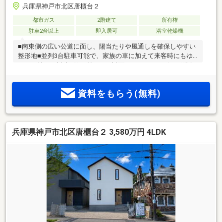
兵庫県神戸市北区唐櫃台２
都市ガス
2階建て
所有権
駐車2台以上
即入居可
浴室乾燥機
■南東側の広い公道に面し、陽当たりや風通しを確保しやすい
整形地■並列3台駐車可能で、家族の車に加えて来客時にもゆ
とりを持って対応■約18帖LDKは対面キッチンとリビング階段
で、家族の会話が自然につながります■パントリー・SIC・WIC
付きで、食品や衣類、外用品も整理しやすい設計■食洗機・浴
資料をもらう(無料)
室暖房乾燥機・室内物干しが、毎日の家事負担を軽減します■
熱交換型換気「澄家」と断熱等級5で、夏も冬も快適に過ごし
やすい住まい■耐震等級3＋制震ダンパーMIRAIEが、家族を守
る安心感を高めます■完成済・即入居可。吹抜けの開放感や収
兵庫県神戸市北区唐櫃台２ 3,580万円 4LDK
納動線をぜひ現地でご体感ください