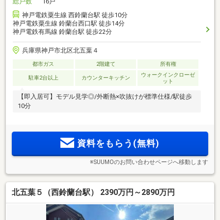
総戸数
16戸
神戸電鉄粟生線 西鈴蘭台駅 徒歩10分
神戸電鉄粟生線 鈴蘭台西口駅 徒歩14分
神戸電鉄有馬線 鈴蘭台駅 徒歩22分
兵庫県神戸市北区北五葉４
都市ガス
2階建て
所有権
ウォークインクローゼ
駐車2台以上
カウンターキッチン
ット
【即入居可】モデル見学◎/外断熱×吹抜けが標準仕様/駅徒歩
10分
資料をもらう(無料)
※SUUMOのお問い合わせページへ移動します
北五葉５（西鈴蘭台駅） 2390万円～2890万円