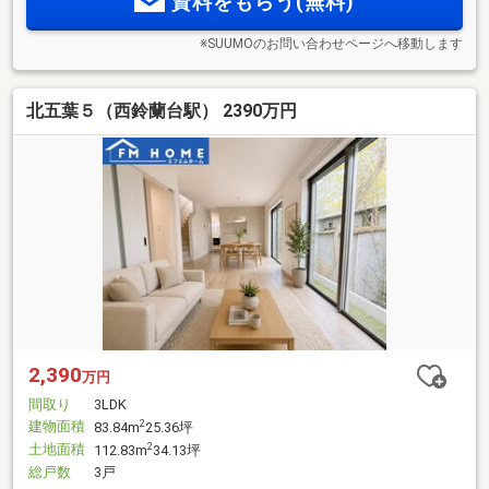
資料をもらう(無料)
※SUUMOのお問い合わせページへ移動します
北五葉５（西鈴蘭台駅） 2390万円
2,390
万円
間取り
3LDK
建物面積
2
83.84m
25.36坪
土地面積
2
112.83m
34.13坪
総戸数
3戸