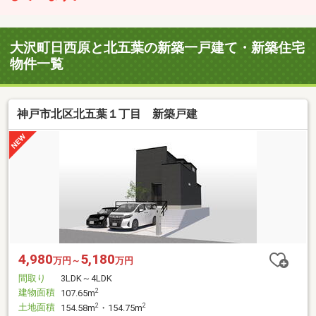
大沢町日西原と北五葉の新築一戸建て・新築住宅
物件一覧
神戸市北区北五葉１丁目 新築戸建
4,980
5,180
万円～
万円
間取り
3LDK～4LDK
建物面積
2
107.65m
土地面積
2
2
154.58m
・154.75m