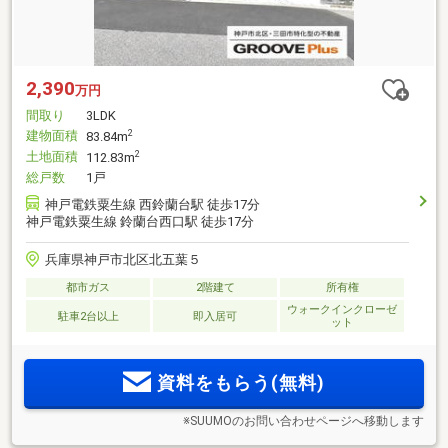
2,390
万円
間取り
3LDK
建物面積
2
83.84m
土地面積
2
112.83m
総戸数
1戸
神戸電鉄粟生線 西鈴蘭台駅 徒歩17分
神戸電鉄粟生線 鈴蘭台西口駅 徒歩17分
兵庫県神戸市北区北五葉５
都市ガス
2階建て
所有権
ウォークインクローゼ
駐車2台以上
即入居可
ット
資料をもらう(無料)
※SUUMOのお問い合わせページへ移動します