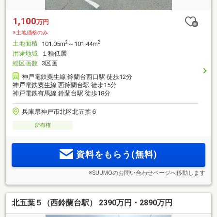
1,100
万円
※土地価格のみ
土地面積
2
2
101.05m
～101.44m
用途地域
１種低層
総区画数
3区画
神戸電鉄粟生線 鈴蘭台西口駅 徒歩12分
神戸電鉄粟生線 西鈴蘭台駅 徒歩15分
神戸電鉄有馬線 鈴蘭台駅 徒歩18分
兵庫県神戸市北区北五葉６
所有権
資料をもらう(無料)
※SUUMOのお問い合わせページへ移動します
北五葉５（西鈴蘭台駅） 2390万円・2890万円