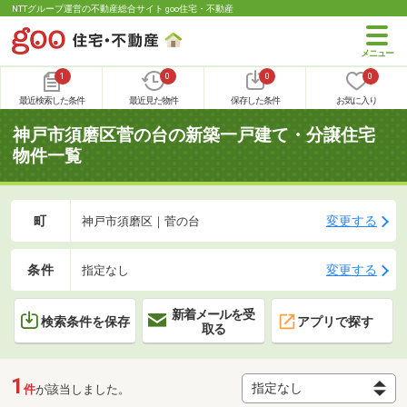
NTTグループ運営の不動産総合サイト goo住宅・不動産
1
0
0
0
最近検索した条件
最近見た物件
保存した条件
お気に入り
神戸市須磨区菅の台の新築一戸建て・分譲住宅
物件一覧
町
変更する
神戸市須磨区｜菅の台
条件
変更する
指定なし
新着メールを受
検索条件を保存
アプリで探す
取る
1
件
が該当しました。