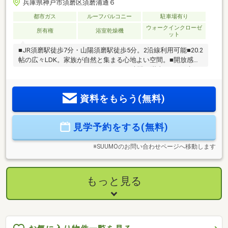
兵庫県神戸市須磨区須磨浦通６
都市ガス
ルーフバルコニー
駐車場有り
ウォークインクローゼ
所有権
浴室乾燥機
ット
■JR須磨駅徒歩7分・山陽須磨駅徒歩5分。2沿線利用可能■20.2
帖の広々LDK。家族が自然と集まる心地よい空間。■開放感あ
るルーフバルコニーで、BBQやおうち時間を満喫。■ZEH水
準・制震ダンパー・吹付断熱採用で快適な生活。■サロンをご
自宅でされたい方にもおすすめ■駐車並列2台可能■西須磨小学
資料をもらう(無料)
校・鷹取中学校TVCMで話題！あのReFaの家中まるごとファ
インバブル【SUIGEN】標準設備スタート！デザインも性能も
こだわりたい。でも価格は抑えたい。そんな理想を叶えるの
見学予約をする(無料)
が「俺と私のLocoHouse」。注文住宅レベルのデザインと性
能を建売だから実現できる“ちょうどいい価格”で。
※SUUMOのお問い合わせページへ移動します
もっと見る