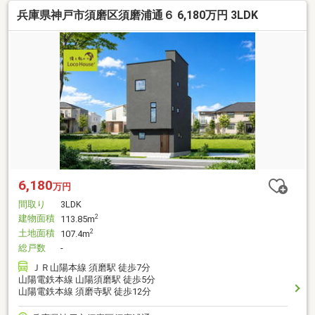
兵庫県神戸市須磨区須磨浦通６ 6,180万円 3LDK
6,180
万円
間取り
3LDK
建物面積
2
113.85m
土地面積
2
107.4m
総戸数
-
ＪＲ山陽本線 須磨駅 徒歩7分
山陽電鉄本線 山陽須磨駅 徒歩5分
山陽電鉄本線 須磨寺駅 徒歩12分