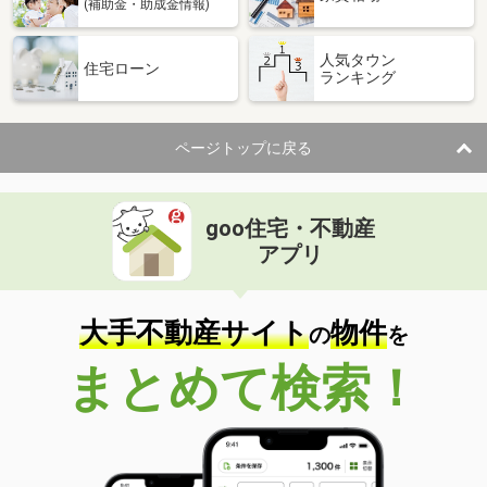
(補助金・助成金情報)
人気タウン
住宅ローン
ランキング
ページトップに戻る
goo住宅・不動産
アプリ
大手不動産サイト
物件
の
を
まとめて検索！