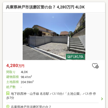
兵庫県神戸市須磨区菅の台７ 4,280万円 4LDK
4,280
万円
間取り
4LDK
建物面積
2
98.41m
土地面積
2
204.59m
総戸数
-
地下鉄西神・山手線 名谷駅 バス15分/「土池公園」バス停 停
歩7分
兵庫県神戸市須磨区菅の台７