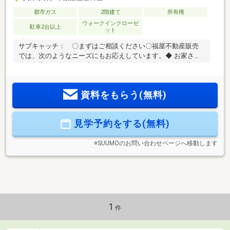
都市ガス
2階建て
所有権
ウォークインクローゼ
駐車2台以上
ット
サブキャッチ： 〇まずはご相談ください〇福屋不動産販売
では、次のようなニーズにもお応えしています。◆ お家さが
しの段取りを知りたい◆ご検討からご契約までの一連の流れ
をご説明します。初めての住まい購入のご参考にしてくださ
い♪◆ 予算を知りたい◆収入や家賃から予算やローン金額のシ
資料をもらう(無料)
ミュレーションをします。物件購入の際に不安となる諸費用
や税金のことにお答えします。その他リフォーム・住み替え
のお悩みなど幅広くお手伝いさせていただきます。お家さが
見学予約をする(無料)
しをし始めてすぐの方もお気軽にお問合せください♪
※SUUMOのお問い合わせページへ移動します
1
件