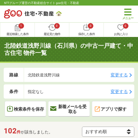
NTTグループ運営の不動産総合サイト goo住宅・不動産
1
0
0
0
最近検索した条件
最近見た物件
保存した条件
お気に入り
北陸鉄道浅野川線（石川県）の中古一戸建て・中
古住宅 物件一覧
路線
変更する
北陸鉄道浅野川線
条件
変更する
指定なし
新着メールを受
検索条件を保存
アプリで探す
取る
102
件
が該当しました。