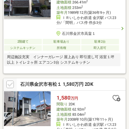
2
建物面積
266.41m
2
土地面積
253m
築年月
1989年12月(築36年9ヶ月)
ＩＲいしかわ鉄道 金沢駅 バス23
分/「間明」バス停 停歩3分
石川県金沢市高畠１
2階建て
駐車場あり
駐車2台
システムキッチン
所有権
即入居可
周辺施設充実 インナーガレージ 屋上あり 即引渡し可 浴室１坪
以上 トイレ２ヶ所 エアコン3台 システムキッチン
石川県金沢市有松１ 1,580万円 2DK
1,580
万円
間取り
2DK
2
建物面積
62.92m
2
土地面積
83.04m
築年月
2008年10月(築17年11ヶ月)
ＩＲいしかわ鉄道 金沢駅 バス23