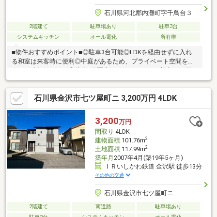
石川県河北郡内灘町字千鳥台３
2階建て
駐車場あり
駐車3台
システムキッチン
オール電化
所有権
■物件おすすめポイント■◎駐車3台可能◎LDKを経由せずに入れ
る和室は来客時に便利◎中庭があるため、プライベート空間をし
っかり確保できます◎徒歩5分圏内にスーパーがあり普段のお買い
物に便利◎のと里山海道へのアクセス良好■リフォーム■ 2026年
10月完成予定◎2階和室洋室化◎住設入替◎UB拡大◎建具入替◎
石川県金沢市七ツ屋町ニ 3,200万円 4LDK
駐車場増設◎玄関扉修繕◎外壁塗装◎表層入替■周辺環境■◎清湖
小学校まで徒歩約14分◎内灘中学校まで徒歩約25分◎マックスバ
リュ内灘店まで徒歩約5分◎金沢信用金庫粟崎支店まで徒歩約13
3,200
万円
分◎ドラッグストアコスモス内灘店まで徒歩約13分
間取り
4LDK
2
建物面積
101.76m
2
土地面積
117.99m
築年月
2007年4月(築19年5ヶ月)
ＩＲいしかわ鉄道 金沢駅 徒歩13分
その他の交通
石川県金沢市七ツ屋町ニ
2階建て
南道路
駐車場あり