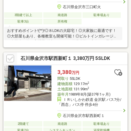
石川県金沢市三口町火
3階建て以上
南道路
駐車場あり
駐車3台
所有権
おすすめポイント!(^^)!◎８LDKの大邸宅！◎大家族に最適です！
◎大部屋もあり、各種教室も開催可能！◎ビルトインガレージは
４台駐車可能！◎問屋町近くのため、従業員様の宿舎にも最適！
◎玄関が１階と２階にあり、事務所併用住宅に最適！◎２世帯、
３世帯住宅として利用も！
石川県金沢市駅西新町１ 3,380万円 5SLDK
3,380
万円
間取り
5SLDK
2
建物面積
129.17m
2
土地面積
131.99m
築年月
1989年8月(築37年1ヶ月)
ＩＲいしかわ鉄道 金沢駅 バス7分/
「西念」バス停 停歩4分
石川県金沢市駅西新町１
2階建て
南道路
駐車場あり
駐車2台
システムキッチン
浴室乾燥機