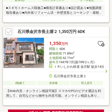
駐車2台
システムキッチン
オール電化
■スギモトホームズ様施工■構造計算書あり■設計図あり■地盤調査
報告書あり■内外装リフォーム済・外壁塗装とコーキング・屋根
防水塗装・ベランダ防水塗装・クロス貼替一部・フローリング貼
替（LDK）・畳表替・襖紙貼替・IHグリル交換（引渡し時）・エ
コキュート新品交換（引渡し時）・電気工事・防蟻工事（約5年間
石川県金沢市長土塀２ 1,350万円 6DK
の保証付）・中古住宅瑕疵保険（構造と雨漏りについて2年間の保
証付）■4LDK、トイレ2箇所、サンルームにバルコニーあり■駐車
スペース2台分■金沢駅まで徒歩圏内＊指定仲介業者あり、不動産
1,350
万円
業者様買い分かれ
間取り
6DK
2
建物面積
71.89m
2
土地面積
62.71m
築年月
1947年7月(築79年2ヶ月)
ＩＲいしかわ鉄道 金沢駅 徒歩14分
石川県金沢市長土塀２
2階建て
所有権
即入居可
【Web内見・オンライン相談可能】スマホやPCのビデオ通話を利
用して、自宅などから物件を内見可能。オンライン相談も承りま
す！金沢駅へほど近い幹線道路沿いに位置するこの物件は、仕出
し屋・ケータリング事業・テイクアウト事業などの活用も可能で
す 。利便性の高い立地は、仕入れ・配送効率を向上させ、ビジネ