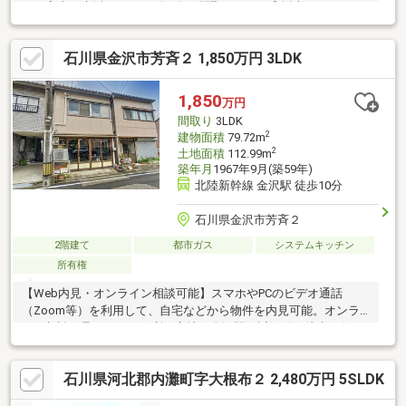
り、家事や生活がスムーズに進む間取りです。◎採光がしっかり
取れる配置で、日中は明るく心地よい空間が広がります。
石川県金沢市芳斉２ 1,850万円 3LDK
1,850
万円
間取り
3LDK
2
建物面積
79.72m
2
土地面積
112.99m
築年月
1967年9月(築59年)
北陸新幹線 金沢駅 徒歩10分
石川県金沢市芳斉２
2階建て
都市ガス
システムキッチン
所有権
【Web内見・オンライン相談可能】スマホやPCのビデオ通話
（Zoom等）を利用して、自宅などから物件を内見可能。オンラ
イン相談も承ります！便利な立地で金沢駅、近江町も徒歩で行け
ます。また、目の前は鞍月用水があり、風情のある住環境です。
一部リフォームしており、すぐにお住まい出来ます。店舗兼住宅
石川県河北郡内灘町字大根布２ 2,480万円 5SLDK
としての活用も考えられます。落ち着いた環境で街中暮らし始め
ませんか。●現状有姿渡し●街中物件！●落ち着いた住環境●街中へ