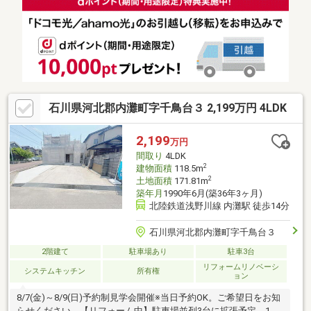
ス拡大を強力にサポート 。●新築年数不詳 ●境界非明示 ●増築
未登記あり ●現状有姿渡し●検査済証・確認済証無し ●設備点
検未実施での引渡し
石川県河北郡内灘町字千鳥台３ 2,199万円 4LDK
2,199
万円
間取り
4LDK
2
建物面積
118.5m
2
土地面積
171.81m
築年月
1990年6月(築36年3ヶ月)
北陸鉄道浅野川線 内灘駅 徒歩14分
石川県河北郡内灘町字千鳥台３
2階建て
駐車場あり
駐車3台
リフォームリノベーシ
システムキッチン
所有権
ョン
8/7(金)～8/9(日)予約制見学会開催※当日予約OK。ご希望日をお知
らせください。【リフォーム中】駐車場並列3台に拡張予定。1階