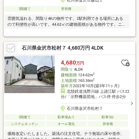
石川県金沢市森山１
2階建て
所有権
雰囲気溢れる、間取り4Kの物件です。2駅利用できる場所にある
ので利便性が高いです。44.62㎡の建物面積がある物件です。ニー
ズの高い中古の戸建て物件は、経済的なメリットも大きいです。
140万円と、少しご予算を相談したい方にも適した物件です。建
築年月日が不明なため記載してある年数よりも古い場合がござい
石川県金沢市松村７ 4,680万円 4LDK
ます。建築後50年以上経過、建築年月不詳
4,680
万円
間取り
4LDK
2
建物面積
124.62m
2
土地面積
165.36m
築年月
2022年10月(築3年11ヶ月)
北陸鉄道浅野川線 上諸江駅 バス22
分/「示野機器団地」バス停 停歩2分
石川県金沢市松村７
2階建て
駐車場あり
駐車3台
システムキッチン
オール電化
所有権
価格改定いたしました。築浅の注文住宅。ナラ無垢の床や造作、