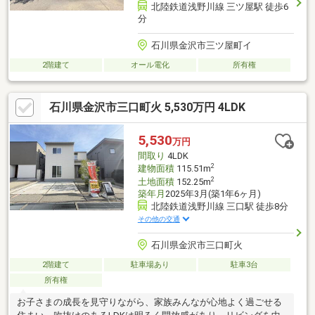
北陸鉄道浅野川線 三ツ屋駅 徒歩6
分
石川県金沢市三ツ屋町イ
2階建て
オール電化
所有権
石川県金沢市三口町火 5,530万円 4LDK
5,530
万円
間取り
4LDK
2
建物面積
115.51m
2
土地面積
152.25m
築年月
2025年3月(築1年6ヶ月)
北陸鉄道浅野川線 三口駅 徒歩8分
その他の交通
石川県金沢市三口町火
2階建て
駐車場あり
駐車3台
所有権
お子さまの成長を見守りながら、家族みんなが心地よく過ごせる