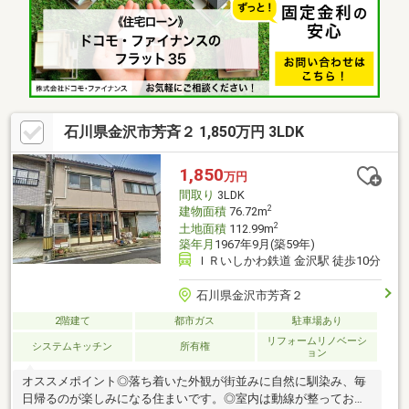
洗機付！≪石友ホームグループならではの安心安全な家づくり
≫■注文住宅を19000棟以上手がけた実績のある石友ホームグルー
プの「インカムハウス」■設計・施工・販売・アフターまで自社
一貫体制、アフターフォローも充実
石川県金沢市芳斉２ 1,850万円 3LDK
1,850
万円
間取り
3LDK
2
建物面積
76.72m
2
土地面積
112.99m
築年月
1967年9月(築59年)
ＩＲいしかわ鉄道 金沢駅 徒歩10分
石川県金沢市芳斉２
2階建て
都市ガス
駐車場あり
リフォームリノベーシ
システムキッチン
所有権
ョン
オススメポイント◎落ち着いた外観が街並みに自然に馴染み、毎
日帰るのが楽しみになる住まいです。◎室内は動線が整ってお