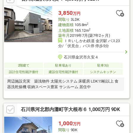
3,850
万円
間取り
3LDK
2
建物面積
105.8m
2
土地面積
165.12m
築年月
2019年7月(築7年2ヶ月)
ＩＲいしかわ鉄道 金沢駅 バス23
分/「伏見台」バス停 停歩5分
石川県金沢市久安４
2階建て
駐車場あり
駐車3台
設計住宅性能評価付
建設住宅性能評価付
システムキッチン
周辺施設充実 築浅物件 太陽光システム 床暖房 LDK15帖以上 食
器洗乾燥機 収納スペース豊富 サンルーム 居住中
石川県河北郡内灘町字大根布６ 1,000万円 9DK
1,000
万円
間取り
9DK