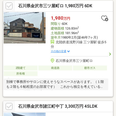
石川県金沢市三ツ屋町ロ 1,980万円 6DK
1,980
万円
間取り
6DK
2
建物面積
126.83m
2
土地面積
181.96m
築年月
1980年2月(築46年7ヶ月)
北陸鉄道浅野川線 三ツ屋駅 徒歩5
分
その他の交通
石川県金沢市三ツ屋町ロ
2階建て
南道路
都市ガス
所有権
別棟で事務所やサロンに使えそうなスペースがあります。（１階
も２階も６帖程度のお部屋です） これから独立を考えている方
や、趣味で仲間が集う方には嬉しいスペースですね！
石川県金沢市諸江町中丁 3,300万円 4SLDK