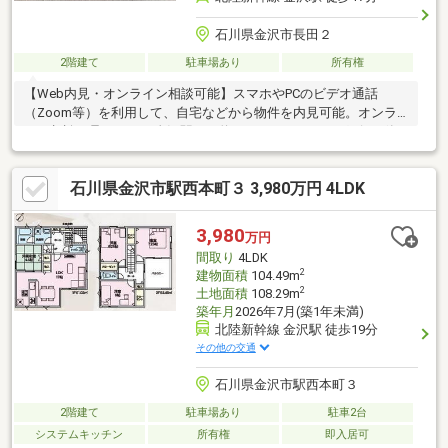
石川県金沢市長田２
2階建て
駐車場あり
所有権
【Web内見・オンライン相談可能】スマホやPCのビデオ通話
（Zoom等）を利用して、自宅などから物件を内見可能。オンラ
イン相談も承ります！金沢駅まで約1.5km、スーパーや銀行、飲
食店が徒歩圏内に揃った利便性の高い立地が魅力。ファミリー層
にも選ばれる間取りと環境で、将来的にも安定した需要が見込め
石川県金沢市駅西本町３ 3,980万円 4LDK
ます。投資家におすすめの物件です。●オーナーチェンジ物件●オ
ール電化●現在90000円／月で入居中●現状有姿渡し
3,980
万円
間取り
4LDK
2
建物面積
104.49m
2
土地面積
108.29m
築年月
2026年7月(築1年未満)
北陸新幹線 金沢駅 徒歩19分
その他の交通
石川県金沢市駅西本町３
2階建て
駐車場あり
駐車2台
システムキッチン
所有権
即入居可