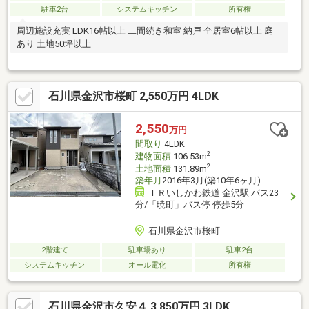
駐車2台
システムキッチン
所有権
周辺施設充実 LDK16帖以上 二間続き和室 納戸 全居室6帖以上 庭
あり 土地50坪以上
石川県金沢市桜町 2,550万円 4LDK
2,550
万円
間取り
4LDK
2
建物面積
106.53m
2
土地面積
131.89m
築年月
2016年3月(築10年6ヶ月)
ＩＲいしかわ鉄道 金沢駅 バス23
分/「暁町」バス停 停歩5分
石川県金沢市桜町
2階建て
駐車場あり
駐車2台
システムキッチン
オール電化
所有権
石川県金沢市久安４ 3,850万円 3LDK