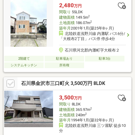
のアクセス良好●駐車スペース1台あり●割屋●建ぺい率オーバー
2,480
万円
間取り
5SLDK
2
建物面積
149.5m
2
土地面積
186.07m
築年月
2001年1月(築25年8ヶ月)
北陸鉄道浅野川線 内灘駅 バス6分/
「大根布2丁目」バス停 停歩4分
石川県河北郡内灘町字大根布２
2階建て
駐車場あり
駐車3台
システムキッチン
所有権
石川県金沢市三口町火 3,500万円 8LDK
3,500
万円
間取り
8LDK
2
建物面積
365.97m
2
土地面積
240m
築年月
1994年1月(築32年8ヶ月)
北陸鉄道浅野川線 三ツ屋駅 徒歩10
分