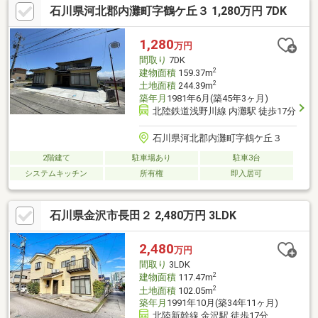
石川県河北郡内灘町字鶴ケ丘３ 1,280万円 7DK
1,280
万円
間取り
7DK
2
建物面積
159.37m
2
土地面積
244.39m
築年月
1981年6月(築45年3ヶ月)
北陸鉄道浅野川線 内灘駅 徒歩17分
石川県河北郡内灘町字鶴ケ丘３
2階建て
駐車場あり
駐車3台
システムキッチン
所有権
即入居可
石川県金沢市長田２ 2,480万円 3LDK
2,480
万円
間取り
3LDK
2
建物面積
117.47m
2
土地面積
102.05m
築年月
1991年10月(築34年11ヶ月)
北陸新幹線 金沢駅 徒歩17分