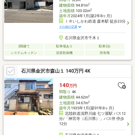
2
建物面積
94.81m
2
土地面積
103.02m
築年月
2024年1月(築2年8ヶ月)
ＩＲいしかわ鉄道 森本駅 徒歩23分
その他の交通
石川県金沢市千木１
2階建て
駐車場あり
駐車2台
システムキッチン
浴室乾燥機
所有権
石川県金沢市森山１ 140万円 4K
140
万円
間取り
4K
2
建物面積
44.62m
2
土地面積
34.67m
築年月
1935年1月(築91年8ヶ月)
北陸鉄道浅野川線 七ツ屋駅 バス12
分/「神宮寺（石川県）」バス停 停歩
12分