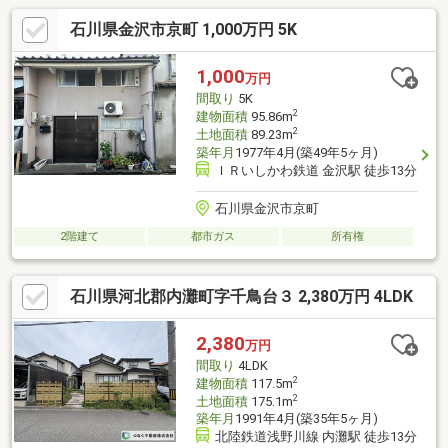
能。金沢市中心部や金沢駅方面へのアクセスも良好で、事業と暮
石川県金沢市京町 1,000万円 5K
らしを両立したい方におすすめの物件です。
1,000
万円
間取り
5K
2
建物面積
95.86m
2
土地面積
89.23m
築年月
1977年4月(築49年5ヶ月)
ＩＲいしかわ鉄道 金沢駅 徒歩13分
石川県金沢市京町
2階建て
都市ガス
所有権
石川県河北郡内灘町字千鳥台３ 2,380万円 4LDK
2,380
万円
間取り
4LDK
2
建物面積
117.5m
2
土地面積
175.1m
築年月
1991年4月(築35年5ヶ月)
北陸鉄道浅野川線 内灘駅 徒歩13分