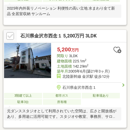
2025年内外装リノベーション 利便性の高い立地 水まわり全て新
品 全居室収納 サンルーム
石川県金沢市西念１ 5,200万円 3LDK
5,200
万円
間取り
3LDK
2
建物面積
225.1m
2
土地面積
142.29m
築年月
2005年6月(築21年3ヶ月)
北陸新幹線 金沢駅 徒歩12分
石川県金沢市西念１
3階建て以上
都市ガス
駐車場あり
駐車3台
所有権
元ダンススタジオとして利用されていた空間は、広さと開放感が
あり、多用途に活用可能です。スタジオや教室、事務所、サロン
など幅広い業種に対応できるポテンシャルを備えています。さら
に居住スペースを備えているため、店舗兼住居としての利用も可