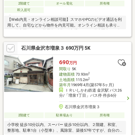
2階建て
オール電化
所有権
即入居可
【Web内見・オンライン相談可能】スマホやPCのビデオ通話を利
用して、自宅などから物件を内見可能。オンライン相談も承りま
す！兼六園、ひがし茶屋街、近江町市場がすべて徒歩圏内で、金
沢ならではの魅力が感じられます。広々としたお庭でガーデニン
グも可能。水まわりは約10年前にリフォーム済で快適な暮らし。
石川県金沢市増泉３ 690万円 5K
周辺は住宅が多く静かで心地よい立地です。リフォームを加えて
こだわりの住まいにすることができます。●建築未登記部分（2F
トイレ、ホール）がございますが、建ぺい率、容積率に問題ござ
690
万円
いません。●スギ薬局金沢大手町店まで350ｍ（徒歩約5分）
間取り
5K
2
建物面積
73.93m
2
土地面積
115.2m
築年月
1969年4月(築57年5ヶ月)
ＩＲいしかわ鉄道 金沢駅 バス26
分/「増泉1丁目」バス停 停歩6分
石川県金沢市増泉３
2階建て
駐車場あり
所有権
小学校 徒歩10分以内、スーパー 徒歩10分以内、２階建、和室、
整形地、駐車1台（小型車）、風除室、築後57年ですが、自分の