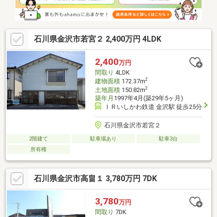
石川県金沢市若宮２ 2,400万円 4LDK
2,400
万円
間取り
4LDK
2
建物面積
172.37m
2
土地面積
150.82m
築年月
1997年4月(築29年5ヶ月)
ＩＲいしかわ鉄道 金沢駅 徒歩25分
石川県金沢市若宮２
2階建て
駐車場あり
駐車3台
所有権
石川県金沢市高畠１ 3,780万円 7DK
3,780
万円
間取り
7DK