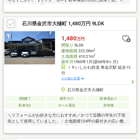
居室あり＆外部物置あります。角地でゆったり生活はいかがです
か？
石川県金沢市大樋町 1,480万円 9LDK
1,480
万円
間取り
9LDK
2
建物面積
222.06m
2
土地面積
410.21m
築年月
1960年1月(築66年8ヶ月)
ＩＲいしかわ鉄道 東金沢駅 徒歩15
分
その他の交通
石川県金沢市大樋町
2階建て
都市ガス
駐車場あり
駐車3台
オール電化
所有権
＼リフォームがお好きな方におすすめ／かつて近隣の学生の下宿
先として使用していました。・土地面積124坪の庭付きの広い敷
地・蔵付き（明治17年建築の金澤町屋）・母屋9LDK+土蔵2部屋