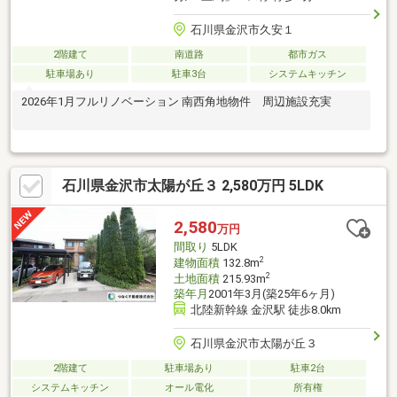
石川県金沢市久安１
2階建て
南道路
都市ガス
駐車場あり
駐車3台
システムキッチン
2026年1月フルリノベーション 南西角地物件 周辺施設充実
石川県金沢市太陽が丘３ 2,580万円 5LDK
2,580
万円
間取り
5LDK
2
建物面積
132.8m
2
土地面積
215.93m
築年月
2001年3月(築25年6ヶ月)
北陸新幹線 金沢駅 徒歩8.0km
石川県金沢市太陽が丘３
2階建て
駐車場あり
駐車2台
システムキッチン
オール電化
所有権