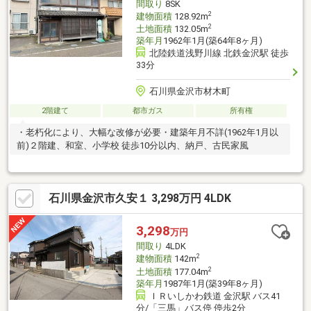
間取り
8SK
問い合わせお待ちしております。
2
建物面積
128.92m
2
土地面積
132.05m
築年月
1962年1月(築64年8ヶ月)
北陸鉄道浅野川線 北鉄金沢駅 徒歩
33分
石川県金沢市材木町
2階建て
都市ガス
所有権
・老朽化により、大幅な改修が必要・建築年月不詳(1962年1月以
前)２階建、和室、小学校 徒歩10分以内、納戸、古民家風
石川県金沢市久安１ 3,298万円 4LDK
3,298
万円
間取り
4LDK
2
建物面積
142m
2
土地面積
177.04m
築年月
1987年1月(築39年8ヶ月)
ＩＲいしかわ鉄道 金沢駅 バス41
分/「三馬」バス停 停歩2分