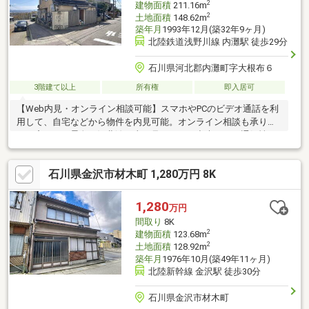
2
建物面積
211.16m
2
土地面積
148.62m
築年月
1993年12月(築32年9ヶ月)
北陸鉄道浅野川線 内灘駅 徒歩29分
石川県河北郡内灘町字大根布６
3階建て以上
所有権
即入居可
【Web内見・オンライン相談可能】スマホやPCのビデオ通話を利
用して、自宅などから物件を内見可能。オンライン相談も承りま
す！窓からの景色は河北潟や山も見ることが出来ます。通気性も
非常に高く風の通り抜けが心地よくなっております。大根布小学
校も徒歩5分以内のところにありますので通学の不安も少ないで
石川県金沢市材木町 1,280万円 8K
す。津幡の役所などの施設も近く、バス停も徒歩10分以内につけ
ます。老後やお店を検討している方はご検討ください。・元々、
居酒屋である※室内写真はCGによる家具・荷物の消去加工を施し
1,280
万円
ており、現況とは異なる場合があります
間取り
8K
2
建物面積
123.68m
2
土地面積
128.92m
築年月
1976年10月(築49年11ヶ月)
北陸新幹線 金沢駅 徒歩30分
石川県金沢市材木町