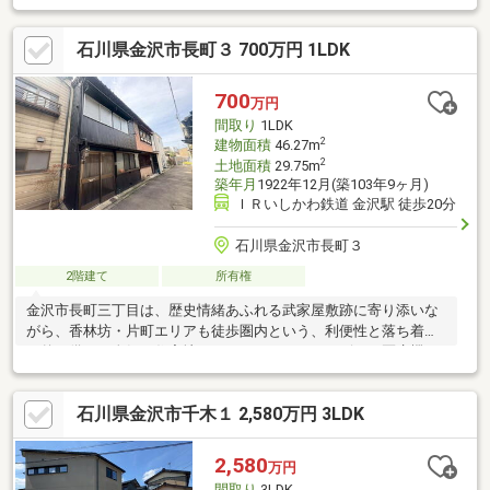
石川県金沢市長町３ 700万円 1LDK
700
万円
間取り
1LDK
2
建物面積
46.27m
2
土地面積
29.75m
築年月
1922年12月(築103年9ヶ月)
ＩＲいしかわ鉄道 金沢駅 徒歩20分
石川県金沢市長町３
2階建て
所有権
金沢市長町三丁目は、歴史情緒あふれる武家屋敷跡に寄り添いな
がら、香林坊・片町エリアも徒歩圏内という、利便性と落ち着き
を兼ね備えた人気の住宅地です。スーパーやコンビニ、医療機
関、金融機関など生活に必要な施設が身近に揃い、毎日の暮らし
も快適。金沢駅方面へのアクセスも良好で、バス便も充実してい
石川県金沢市千木１ 2,580万円 3LDK
ます。兼六園や金沢２１世紀美術館など文化施設へも気軽に足を
運べるため、休日には金沢らしい街歩きを楽しめる贅沢なロケー
ション。歴史ある街並みと都市機能が融合した、永く住み続けた
2,580
万円
い住環境です。
間取り
3LDK