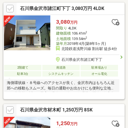
石川県金沢市諸江町下丁 3,080万円 4LDK
3,080
万円
間取り
4LDK
2
建物面積
106.41m
2
土地面積
139.54m
築年月
2018年4月(築8年5ヶ月)
北陸鉄道浅野川線 割出駅 徒歩4分
石川県金沢市諸江町下丁
2階建て
南道路
駐車場あり
駐車3台
システムキッチン
オール電化
海側環状線・８号線へのアクセスが良く、金沢市内はもちろん近
郊への移動もスムーズ。毎日の通勤やお出かけにも便利な立地で
す。中学校が近く、子育て世代にも嬉しい住環境！閑静な住宅街
ならではの、穏やかな暮らしが魅力です。室内は丁寧に使用され
ており、築浅ならではの綺麗な状態を保っています。シューズク
石川県金沢市材木町 1,250万円 8SK
ロークやウォークインクローゼットなど収納スペースが充実して
おり、玄関まわりや居室もスッキリと片付く暮らしやすい住まい
です。ゆとりある４ＬＤＫは、ご家族それぞれのプライベート空
1,250
万円
間を確保しながら、家族団らんの時間も大切にできる間取り。お