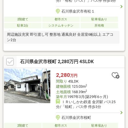
分/「有松（バス）」バス停 停歩5分
石川県金沢市有松１
2階建て
都市ガス
駐車場あり
駐車2台
システムキッチン
所有権
周辺施設充実 即引渡し可 整形地 通風良好 全居室6帖以上 エアコ
ン2台
石川県金沢市桜町 2,280万円 4SLDK
2,280
万円
間取り
4SLDK
2
建物面積
125.03m
2
土地面積
168.39m
築年月
1997年3月(築29年6ヶ月)
ＩＲいしかわ鉄道 金沢駅 バス25
分/「暁町」バス停 停歩3分
石川県金沢市桜町
2階建て
都市ガス
駐車場あり