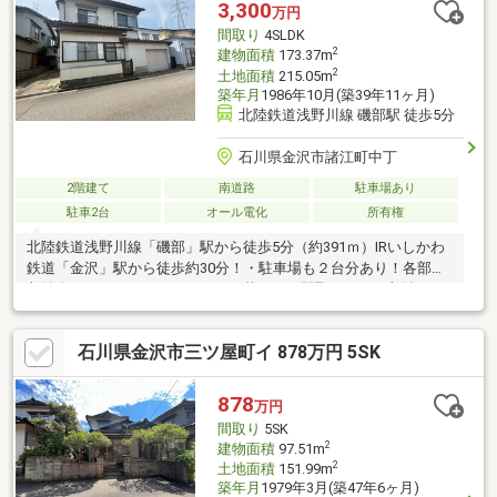
3,300
万円
間取り
4SLDK
2
建物面積
173.37m
2
土地面積
215.05m
築年月
1986年10月(築39年11ヶ月)
北陸鉄道浅野川線 磯部駅 徒歩5分
石川県金沢市諸江町中丁
2階建て
南道路
駐車場あり
駐車2台
オール電化
所有権
北陸鉄道浅野川線「磯部」駅から徒歩5分（約391ｍ）IRいしかわ
鉄道「金沢」駅から徒歩約30分！・駐車場も２台分あり！各部屋
収納有り。ゆったりとのびのびと暮らせる間取です。・収納スペ
ースが多いので大家族や荷物が多い方にもおすすめです。・オー
ル電化住宅。オール電化は空気も汚れず、IHキッチンでお掃除も
石川県金沢市三ツ屋町イ 878万円 5SK
ラクラク！・各居室収納のほか、物置、納戸があるので衣類や趣
味のものが多い方にもおすすめです！・徒歩5分圏内にスーパー、
徒歩10分圏内にコンビニエンスストア、大型ショッピング施設が
878
万円
あり生活に至便な立地です。◆2025年10月 ・ハウスクリーニン
間取り
5SK
グ、エアコンクリーニング、居間床補修、畳表替え、1階トイレ
2
建物面積
97.51m
2
土地面積
151.99m
築年月
1979年3月(築47年6ヶ月)