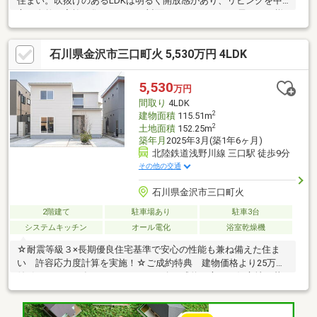
住まい。吹抜けのあるLDKは明るく開放感があり、リビングを中
心に自然と家族が集まります。対面キッチンからはお子さまの様
子も見守りやすく、毎日の家事も安心。耐震等級3・長期優良住宅
基準に対応し、許容応力度計算も実施。将来を見据えた住まい選
石川県金沢市三口町火 5,530万円 4LDK
びを考えるご家族におすすめです。収納も豊富で、おもちゃや季
節用品もすっきり片付きます。
5,530
万円
間取り
4LDK
2
建物面積
115.51m
2
土地面積
152.25m
築年月
2025年3月(築1年6ヶ月)
北陸鉄道浅野川線 三口駅 徒歩9分
その他の交通
石川県金沢市三口町火
2階建て
駐車場あり
駐車3台
システムキッチン
オール電化
浴室乾燥機
☆耐震等級３×長期優良住宅基準で安心の性能も兼ね備えた住ま
い 許容応力度計算を実施！☆ご成約特典 建物価格より25万円
値引き！（2026年7月4日～9月30日迄ご成約の方）≪好立地で暮
しやすい住まい≫■保育園徒歩5分♪生活施設充実■プロのコーディ
ネーターによるインテリアコーディネート■全居室収納・エント
ランスクロークなど豊富な収納■カーテン・照明・エアコン・食