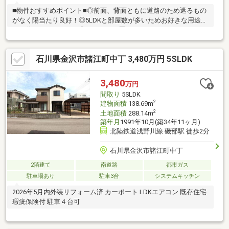
■物件おすすめポイント■◎前面、背面ともに道路のため遮るもの
がなく陽当たり良好！◎5LDKと部屋数が多いためお好きな用途別
でお使いいただけます◎リフォーム歴ありのためまだまだきれい
にお住まい頂けます◎5LDK＋駐車2台可能◎カーポート1台分あり
◎保証引き継ぎ可能◎月々約6.6万円～お住い可能■リフォーム箇
石川県金沢市諸江町中丁 3,480万円 5SLDK
所■外壁を2回塗装（2回目：2026年6月）洗面（2021年）、エコキ
ュート（2016年）、キッチン水栓、1Fトイレ、IHクッキングヒー
ター
3,480
万円
間取り
5SLDK
2
建物面積
138.69m
2
土地面積
288.14m
築年月
1991年10月(築34年11ヶ月)
北陸鉄道浅野川線 磯部駅 徒歩2分
石川県金沢市諸江町中丁
2階建て
南道路
都市ガス
駐車場あり
駐車3台
システムキッチン
2026年5月内外装リフォーム済 カーポート LDKエアコン 既存住宅
瑕疵保険付 駐車４台可