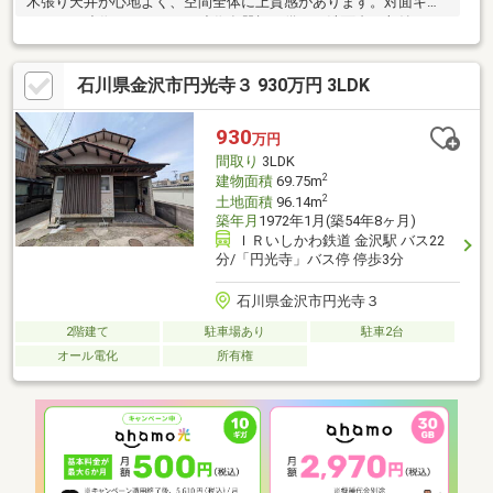
木張り天井が心地よく、空間全体に上質感があります。対面キッ
チンには造作カウンター・造作食器棚を備え、洗面台や収納にも
こだわりが感じられます。外土間の先には、目隠しフェンス付き
で開放感のあるテラス空間。乾太くん付きサンルーム、駐車3台、
石川県金沢市円光寺３ 930万円 3LDK
豊富な収納、将来2部屋に分けられる洋室など、デザイン性と暮ら
しやすさを兼ね備えた一邸です。
930
万円
間取り
3LDK
2
建物面積
69.75m
2
土地面積
96.14m
築年月
1972年1月(築54年8ヶ月)
ＩＲいしかわ鉄道 金沢駅 バス22
分/「円光寺」バス停 停歩3分
石川県金沢市円光寺３
2階建て
駐車場あり
駐車2台
オール電化
所有権