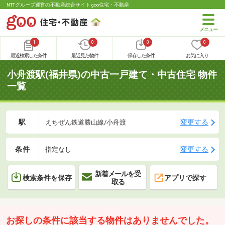
NTTグループ運営の不動産総合サイト goo住宅・不動産
1
0
0
0
最近検索した条件
最近見た物件
保存した条件
お気に入り
小舟渡駅(福井県)の中古一戸建て・中古住宅 物件
一覧
駅
変更する
えちぜん鉄道勝山線/小舟渡
条件
変更する
指定なし
新着メールを受
検索条件を保存
アプリで探す
取る
お探しの条件に該当する物件はありませんでした。