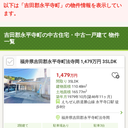
以下は「吉田郡永平寺町」の物件情報を表示してい
ます。
吉田郡永平寺町の中古住宅・中古一戸建て 物件
一覧
福井県吉田郡永平寺町法寺岡 1,479万円 3SLDK
1,479
万円
間取り
3SLDK
2
建物面積
110.48m
2
土地面積
165.77m
築年月
1979年10月(築46年11ヶ月)
えちぜん鉄道勝山線 永平寺口駅 徒
歩8分
福井県吉田郡永平寺町法寺岡
2階建て
駐車場あり
駐車3台