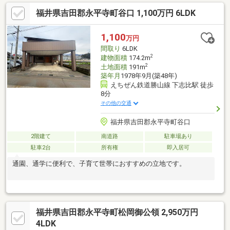
周辺施設永平寺町志比南小学校まで約2000ｍ、永平寺町松岡中学
福井県吉田郡永平寺町谷口 1,100万円 6LDK
校まで3600ｍ、ハニー松岡店まで約4000m●おすすめポイント・
雨漏り、構造上主要な部分の欠陥や・腐食、給排水管の故障や漏
水についてお引渡しより２年間保証・シロアリ防除工事施工後5年
1,100
万円
間保証・返済額や融資可能額など、お客様のご希望にあわせてご
間取り
6LDK
提案。住宅ローンが初
2
建物面積
174.2m
2
土地面積
191m
築年月
1978年9月(築48年)
えちぜん鉄道勝山線 下志比駅 徒歩
8分
その他の交通
福井県吉田郡永平寺町谷口
2階建て
南道路
駐車場あり
駐車2台
所有権
即入居可
通園、通学に便利で、子育て世帯におすすめの立地です。
福井県吉田郡永平寺町松岡御公領 2,950万円
4LDK