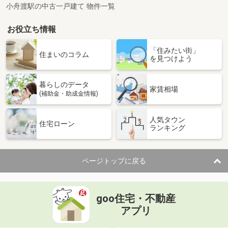
小舟渡駅の中古一戸建て 物件一覧
お役立ち情報
「住みたい街」
住まいのコラム
を見つけよう
暮らしのデータ
家賃相場
(補助金・助成金情報)
人気タウン
住宅ローン
ランキング
ページトップに戻る
goo住宅・不動産
アプリ