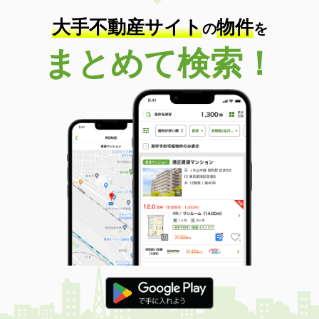
大手不動産サイト
物件
の
を
まとめて検索！