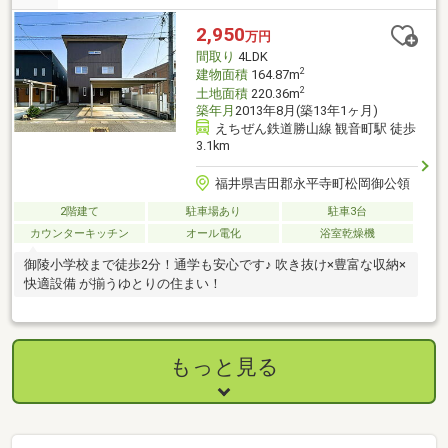
2,950
万円
間取り
4LDK
2
建物面積
164.87m
2
土地面積
220.36m
築年月
2013年8月(築13年1ヶ月)
えちぜん鉄道勝山線 観音町駅 徒歩
3.1km
福井県吉田郡永平寺町松岡御公領
2階建て
駐車場あり
駐車3台
カウンターキッチン
オール電化
浴室乾燥機
御陵小学校まで徒歩2分！通学も安心です♪ 吹き抜け×豊富な収納×
快適設備 が揃うゆとりの住まい！
もっと見る