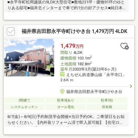
■永平寺町松岡越坂の9LDK大型住宅■敷地231坪・建物91坪のゆと
りある邸宅■福井北インターまで車で約1分の好アクセス■純日本
家屋の趣ある住まいで広いお庭付き■駐車スペース2台確保■松岡
小学校1.3km・松岡中学校668m■LDK＋居室多数で二世帯・大家
族にも対応可能■生活施設も揃った落ち着いた住環境
福井県吉田郡永平寺町けやき台 1,479万円 4LDK
1,479
万円
間取り
4LDK
2
建物面積
103.1m
2
土地面積
182.8m
築年月
2003年3月(築23年6ヶ月)
えちぜん鉄道勝山線「永平寺口」
2.6Ｋｍ
福井県吉田郡永平寺町けやき台
2階建て
駐車場あり
駐車3台
システムキッチン
オール電化
所有権
8/7(金)～8/9(日)予約制見学会開催※当日予約OK。ご希望日をお知
らせください。【内外装リフォーム済で即入居可能】【住宅ロー
ン減税対象物件】●リフォーム内容クロス一部張替え、照明交
換、防蟻工事、ハウスクリーニング、トイレ、洗面化粧台交換●