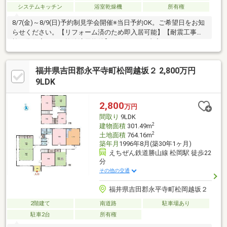
システムキッチン
浴室乾燥機
所有権
8/7(金)～8/9(日)予約制見学会開催※当日予約OK。ご希望日をお知
らせください。【リフォーム済のため即入居可能】【耐震工事実
施の為住宅ローン控除適用物件】●リフォーム内容システムキッ
チン・ユニットバス・洗面化粧台・トイレ新品交換、間取変更、
外壁塗装、クロス張り替え、フローリング張り替え、耐震補強工
福井県吉田郡永平寺町松岡越坂２ 2,800万円
事、建具交換、照明交換、防蟻工事、ハウスクリーニング等●周
辺施設・志比小学校まで約1200ｍ（徒歩15分）・永平寺中学校ま
9LDK
で700ｍ（徒歩9分）・ゲンキー東古市まで約400m（徒歩5分）●
おすすめポイント・雨漏り、構造上主要な部分の欠陥や・腐食、
2,800
万円
給排水管の故障や
間取り
9LDK
2
建物面積
301.49m
2
土地面積
764.16m
築年月
1996年8月(築30年1ヶ月)
えちぜん鉄道勝山線 松岡駅 徒歩22
分
その他の交通
福井県吉田郡永平寺町松岡越坂２
2階建て
南道路
駐車場あり
駐車2台
所有権