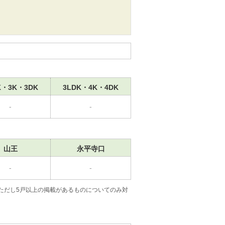
K・3K・3DK
3LDK・4K・4DK
-
-
山王
永平寺口
-
-
ただし5戸以上の掲載があるものについてのみ対