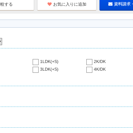
お気に入りに追加
資料請求
1LDK(+S)
2K/DK
3LDK(+S)
4K/DK