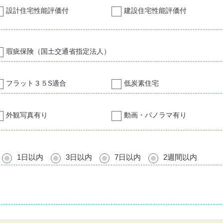
設計住宅性能評価付
建設住宅性能評価付
瑕疵保険（国土交通省指定法人）
フラット３５S適合
低炭素住宅
外観写真有り
動画・パノラマ有り
1日以内
3日以内
7日以内
2週間以内