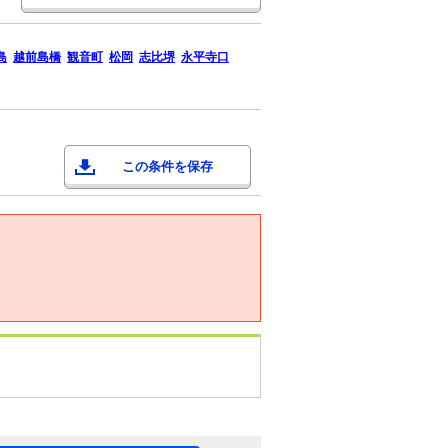
島
越前島橋
観音町
松岡
志比堺
永平寺口
この条件を保存