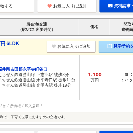
お気に入りに追加
資料請求
所在地/交通
間取
価格
（駅/バス 所要時間）
建物面
円 6LDK
見学予約
お気に入りに追加
福井県吉田郡永平寺町谷口
1,100
えちぜん鉄道勝山線 下志比駅 徒歩8分
6LD
えちぜん鉄道勝山線 永平寺口駅 徒歩11分
万円
174.
えちぜん鉄道勝山線 光明寺駅 徒歩19分
2台
所有権
即入居可
利で、子育て世帯におすすめの立地です。