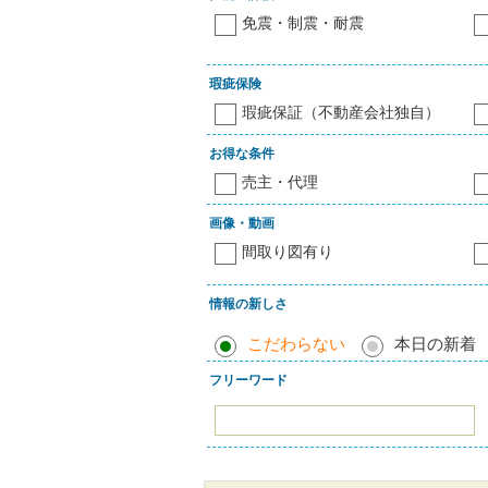
免震・制震・耐震
瑕疵保険
瑕疵保証（不動産会社独自）
お得な条件
売主・代理
画像・動画
間取り図有り
情報の新しさ
こだわらない
本日の新着
フリーワード