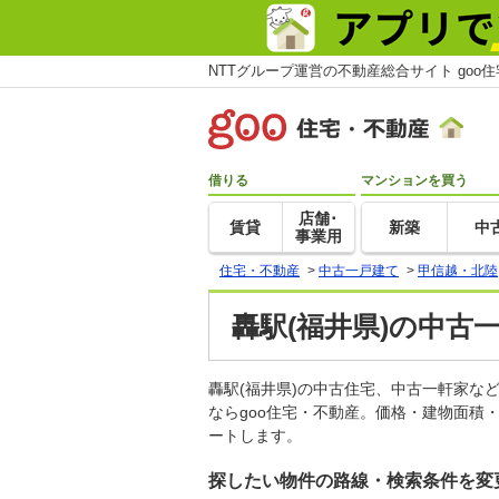
NTTグループ運営の不動産総合サイト goo
借りる
マンションを買う
店舗･
賃貸
新築
中
事業用
住宅・不動産
>
中古一戸建て
>
甲信越・北陸
轟駅(福井県)の中古
轟駅(福井県)の中古住宅、中古一軒家
ならgoo住宅・不動産。価格・建物面積
ートします。
探したい物件の路線・検索条件を変