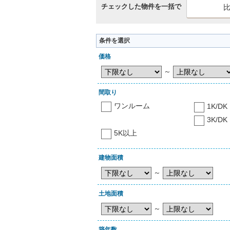
チェックした物件を一括で
条件を選択
価格
～
間取り
ワンルーム
1K/DK
3K/DK
5K以上
建物面積
～
土地面積
～
築年数