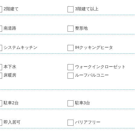
2階建て
3階建て以上
南道路
整形地
システムキッチン
IHクッキングヒータ
本下水
ウォークインクローゼット
床暖房
ルーフバルコニー
駐車2台
駐車3台
即入居可
バリアフリー