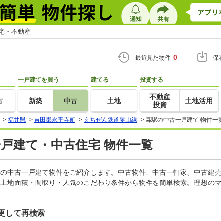
住宅・不動産
0
最近見た物件
保
一戸建てを買う
建てる
投資する
不動産
古
新築
中古
土地
土地活用
投資
>
福井県
>
吉田郡永平寺町
>
えちぜん鉄道勝山線
>
轟駅の中古一戸建て 物件一
一戸建て・中古住宅 物件一覧
などの中古一戸建て物件をご紹介します。中古物件、中古一軒家、中古建
・土地面積・間取り・人気のこだわり条件から物件を簡単検索。理想のマ
更して再検索