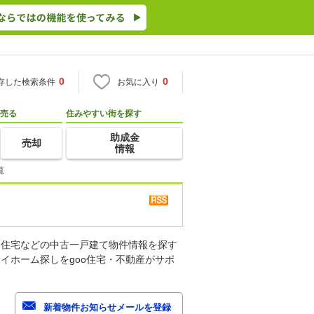
0
0
存した検索条件
お気に入り
売る
住みやすい街を探す
助成金
売却
情報
覧
売住宅などの中古一戸建て物件情報を探す
イホーム探しをgoo住宅・不動産がサポ