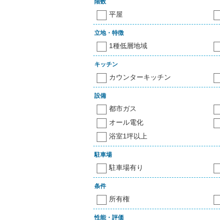
階数
平屋
立地・特徴
1種低層地域
キッチン
カウンターキッチン
設備
都市ガス
オール電化
浴室1坪以上
駐車場
駐車場有り
条件
所有権
性能・評価