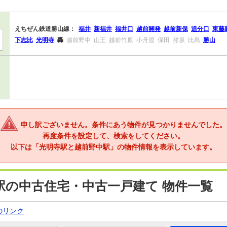
えちぜん鉄道勝山線：
福井
新福井
福井口
越前開発
越前新保
追分口
東藤
下志比
光明寺
轟
越前野中
山王
越前竹原
小舟渡
保田
発坂
比島
勝山
申し訳ございません。条件にあう物件が見つかりませんでした。
再度条件を設定して、検索をしてください。
以下は「光明寺駅と越前野中駅」の物件情報を表示しています。
駅の中古住宅・中古一戸建て 物件一覧
のリンク