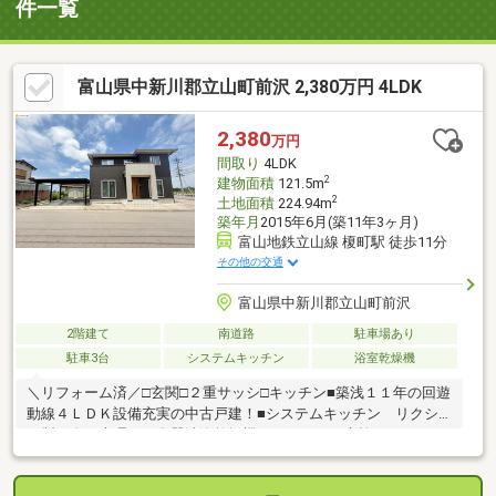
件一覧
富山県中新川郡立山町前沢 2,380万円 4LDK
2,380
万円
間取り
4LDK
2
建物面積
121.5m
2
土地面積
224.94m
築年月
2015年6月(築11年3ヶ月)
富山地鉄立山線 榎町駅 徒歩11分
その他の交通
富山県中新川郡立山町前沢
2階建て
南道路
駐車場あり
駐車3台
システムキッチン
浴室乾燥機
＼リフォーム済／□玄関□２重サッシ□キッチン■築浅１１年の回遊
動線４ＬＤＫ設備充実の中古戸建！■システムキッチン リクシ
ル製 人工大理石・食器洗浄乾燥機・タッチレス水栓■エアコン
６台 （全居室・洗面脱衣室）■ガス衣類乾燥機「乾太くんデラ
ックスタイプ」■アルミカーポート（２台）＋青空駐車２台以上■