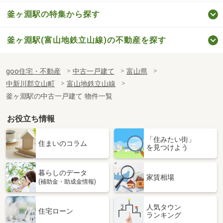
釜ヶ淵駅の特集から探す
釜ヶ淵駅(富山地鉄立山線)の不動産を探す
goo住宅・不動産
中古一戸建て
富山県
中新川郡立山町
富山地鉄立山線
釜ヶ淵駅の中古一戸建て 物件一覧
お役立ち情報
「住みたい街」
住まいのコラム
を見つけよう
暮らしのデータ
家賃相場
(補助金・助成金情報)
人気タウン
住宅ローン
ランキング