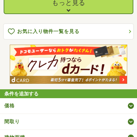
室内の窓は全て二重窓仕様■パントリー■浴室乾燥暖房付き■ＰＣ
もっと見る
コーナー■近隣商業施設◎■ＰＣコーナー１．４帖■シューズクロ
ーク■ウォークインクローゼット■室内物干し■全居室収納■カップ
ボード付き■外部物置
お気に入り物件一覧を見る
条件を追加する
価格
間取り