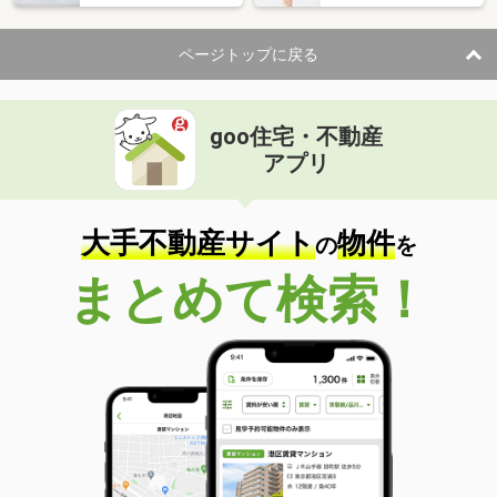
ページトップに戻る
goo住宅・不動産
アプリ
大手不動産サイト
物件
の
を
まとめて検索！