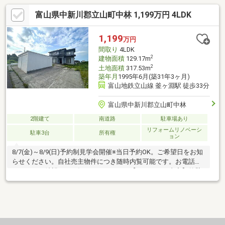
富山県中新川郡立山町中林 1,199万円 4LDK
1,199
万円
間取り
4LDK
2
建物面積
129.17m
2
土地面積
317.53m
築年月
1995年6月(築31年3ヶ月)
富山地鉄立山線 釜ヶ淵駅 徒歩33分
富山県中新川郡立山町中林
2階建て
南道路
駐車場あり
リフォームリノベーシ
駐車3台
所有権
ョン
8/7(金)～8/9(日)予約制見学会開催※当日予約OK。ご希望日をお知
らせください。自社売主物件につき随時内覧可能です。お電話か
メールでご希望日をお知らせください。【リフォーム内容】外壁
塗装、間取り変更、水回り交換、クロス張替え、照明交換、下水
接続、防蟻工事、クリーニング等【おすすめポイント】・本物件
は条件により住宅ローン減税が適用されます。・シロアリ防除工
事施工後5年間保証。・お客様に合わせたローンの組み方や金融機
関をご提案。住宅ローンが初めての方でもお気軽にご相談くださ