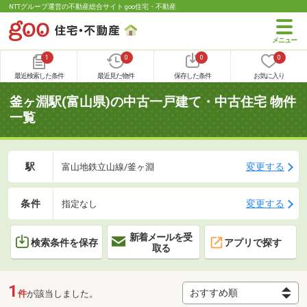
NTTグループ運営の不動産総合サイト goo住宅・不動産
1
0
0
0
最近検索した条件
最近見た物件
保存した条件
お気に入り
釜ヶ淵駅(富山県)の中古一戸建て・中古住宅 物件
一覧
駅
変更する
富山地鉄立山線/釜ヶ淵
条件
変更する
指定なし
新着メールを受
検索条件を保存
アプリで探す
取る
1
件
が該当しました。