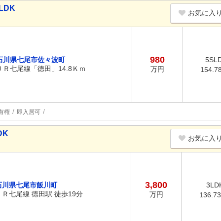
LDK
お気に入
980
石川県七尾市佐々波町
5SL
ＪＲ七尾線「徳田」14.8Ｋｍ
万円
154.7
有権
即入居可
DK
お気に入
3,800
石川県七尾市飯川町
3LD
ＪＲ七尾線 徳田駅 徒歩19分
万円
136.7