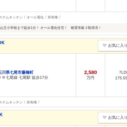
ステムキッチン
オール電化
所有権
山王小学校まで徒歩1分！ オール電化住宅！ 耐震等級３取得済！
DK
お気に入
2,580
石川県七尾市藤橋町
7LD
ＪＲ七尾線 七尾駅 徒歩17分
万円
175.5
ステムキッチン
所有権
K
お気に入