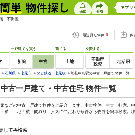
住宅・不動産
0
最近見た物件
保
一戸建てを買う
建てる
投資する
不動産
古
新築
中古
土地
土地活用
投資
>
石川県
>
七尾市
>
のと鉄道・七尾線
>
能登中島駅の中古一戸建て 物件一覧
の中古一戸建て・中古住宅 物件一覧
一軒家などの中古一戸建て物件をご紹介します。中古物件、中古一軒家、
物面積・土地面積・間取り・人気のこだわり条件から物件を簡単検索。理
更して再検索