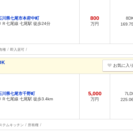
800
石川県七尾市本府中町
8D
ＪＲ七尾線 七尾駅 徒歩24分
万円
169.7
有権
即入居可
DK
お気に入
5,000
石川県七尾市千野町
7LD
ＪＲ七尾線 七尾駅 徒歩3.4km
万円
225.0
ステムキッチン
所有権