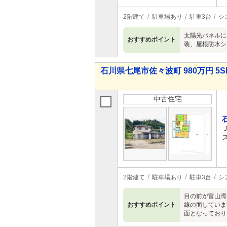
2階建て
駐車場あり
駐車3台
シ
太陽光パネルに
おすすめポイント
装、屋根防水シ
石川県七尾市佐々波町 980万円 5S
中古住宅
2階建て
駐車場あり
駐車3台
シ
目の前が富山湾
おすすめポイント
線の面していま
面となっており