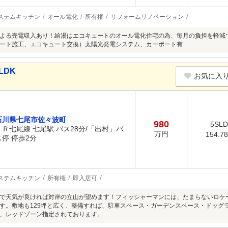
ステムキッチン
オール電化
所有権
リフォームリノベーション
よる売電収入あり！給湯はエコキュートのオール電化住宅の為、毎月の負担を軽減
ート施工、エコキュート交換）太陽光発電システム、カーポート有
LDK
お気に入
石川県七尾市佐々波町
980
5SL
ＪＲ七尾線 七尾駅 バス28分/「出村」バ
万円
154.7
ス停 停歩2分
ステムキッチン
所有権
即入居可
で天気が良ければ対岸の立山が望めます！フィッシャーマンには、たまらないロケー
す。敷地も129坪と広く、整備すれば、駐車スペース・ガーデンスペース・ドッグ
、レッドゾーン指定されております。