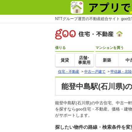
NTTグループ運営の不動産総合サイト goo
借りる
マンションを買う
店舗･
賃貸
新築
中
事業用
住宅・不動産
>
中古一戸建て
>
甲信越・北陸
能登中島駅(石川県)
能登中島駅(石川県)の中古住宅、中古
を探すならgoo住宅・不動産。価格・建
がサポートします。
探したい物件の路線・検索条件を変