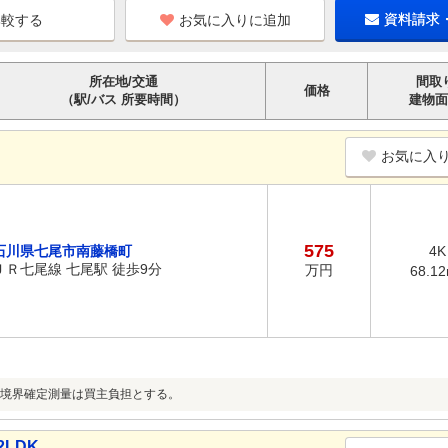
お気に入りに追加
資料請求
所在地/交通
間取
価格
（駅/バス 所要時間）
建物面
お気に入
575
石川県七尾市南藤橋町
4K
ＪＲ七尾線 七尾駅 徒歩9分
万円
68.1
境界確定測量は買主負担とする。
2LDK