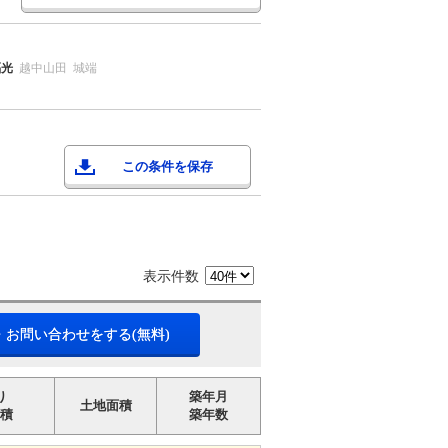
福光
越中山田
城端
この条件を保存
表示件数
・お問い合わせをする(無料)
り
築年月
土地面積
積
築年数