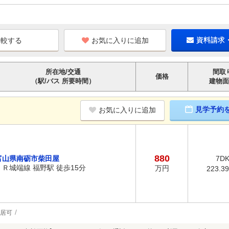
お気に入りに追加
資料請求
所在地/交通
間取
価格
（駅/バス 所要時間）
建物面
見学予約
お気に入りに追加
880
富山県南砺市柴田屋
7D
ＪＲ城端線 福野駅 徒歩15分
万円
223.3
居可