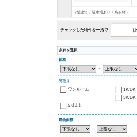
2階建て
駐車場あり
所有権
チェックした物件を一括で
条件を選択
価格
～
間取り
ワンルーム
1K/DK
3K/DK
5K以上
建物面積
～