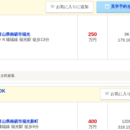
見学予約
お気に入りに追加
250
富山県南砺市福光
9K
ＪＲ城端線 福光駅 徒歩13分
万円
179.1
、古民家風
DK
お気に入
400
富山県南砺市福光新町
12D
城端線 福光駅 徒歩9分
万円
318.1