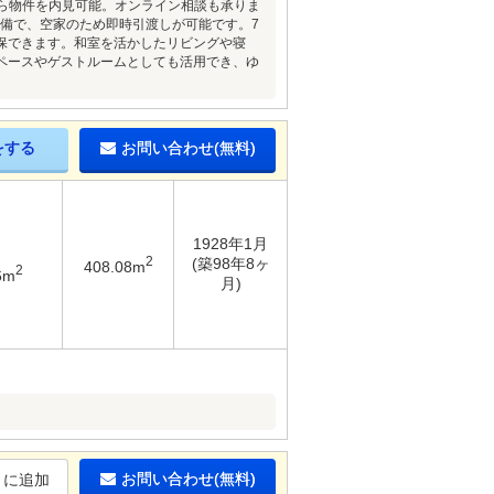
から物件を内見可能。オンライン相談も承りま
完備で、空家のため即時引渡しが可能です。7
保できます。和室を活かしたリビングや寝
ペースやゲストルームとしても活用でき、ゆ
をする
お問い合わせ(無料)
1928年1月
2
(築98年8ヶ
408.08m
2
6m
月)
お問い合わせ(無料)
りに追加