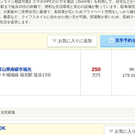
オンライン相談可能】スマホやPCのビデオ通話（Zoom等）を利用して、自宅など
」駅まで徒歩15分の距離で、便利な生活環境と安心の設備が整っています。駐車場
、大家族や二世帯住宅に最適で、各部屋が広いためプライベート空間をしっかり確
、書斎など、ライフスタイルに合わせた使い方が可能。部屋数が多いため、収納ス
生活を提供します。
見学予約
お気に入りに追加
250
富山県南砺市福光
9K
ＪＲ城端線 福光駅 徒歩13分
万円
179.1
、古民家風
DK
お気に入