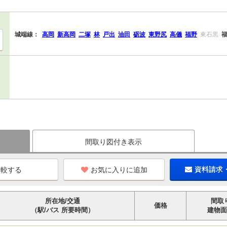
城端線：
高岡
新高岡
二塚
林
戸出
油田
砺波
東野尻
高儀
福野
東石黒
間取り図付き表示
お気に入りに追加
資料請求
所在地/交通
間取
価格
（駅/バス 所要時間）
建物面