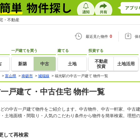
住宅・不動産
0
最近見た物件
保
一戸建てを買う
建てる
投資する
不動産
古
新築
中古
土地
土地活用
投資
>
富山県
>
南砺市
>
城端線
>
福光駅の中古一戸建て 物件一覧
古一戸建て・中古住宅 物件一覧
家などの中古一戸建て物件をご紹介します。中古物件、中古一軒家、中古
積・土地面積・間取り・人気のこだわり条件から物件を簡単検索。理想の
更して再検索