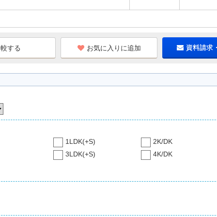
お気に入りに追加
資料請求
1LDK(+S)
2K/DK
3LDK(+S)
4K/DK