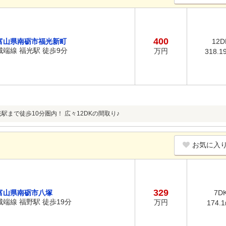
400
富山県南砺市福光新町
12D
城端線 福光駅 徒歩9分
万円
318.1
駅まで徒歩10分圏内！ 広々12DKの間取り♪
お気に入
329
富山県南砺市八塚
7D
城端線 福野駅 徒歩19分
万円
174.