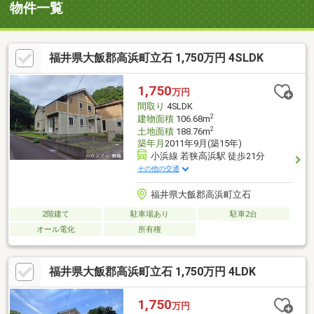
物件一覧
福井県大飯郡高浜町立石 1,750万円 4SLDK
1,750
万円
間取り
4SLDK
2
建物面積
106.68m
2
土地面積
188.76m
築年月
2011年9月(築15年)
小浜線 若狭高浜駅 徒歩21分
その他の交通
福井県大飯郡高浜町立石
2階建て
駐車場あり
駐車2台
オール電化
所有権
福井県大飯郡高浜町立石 1,750万円 4LDK
1,750
万円