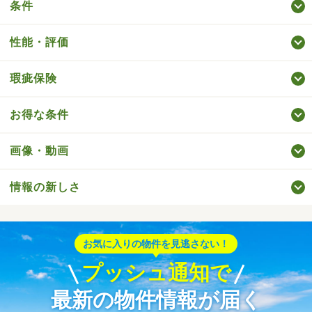
条件
性能・評価
瑕疵保険
お得な条件
画像・動画
情報の新しさ
お気に入りの物件を見逃さない！
プッシュ通知で
最新の物件情報が届く