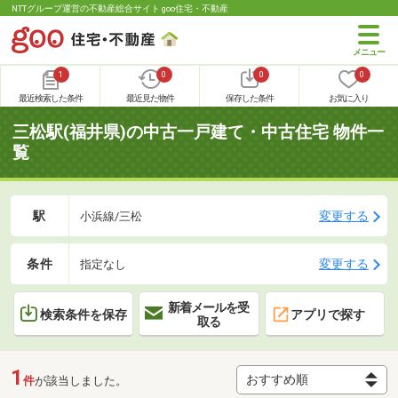
NTTグループ運営の不動産総合サイト goo住宅・不動産
1
0
0
0
最近検索した条件
最近見た物件
保存した条件
お気に入り
三松駅(福井県)の中古一戸建て・中古住宅 物件一
覧
駅
変更する
小浜線/三松
条件
変更する
指定なし
新着メールを受
検索条件を保存
アプリで探す
取る
1
件
が該当しました。