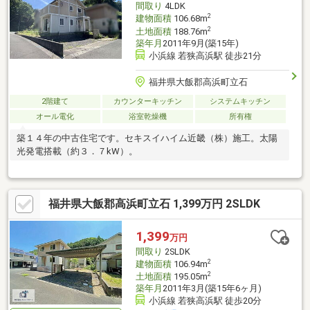
間取り
4LDK
2
建物面積
106.68m
2
土地面積
188.76m
築年月
2011年9月(築15年)
小浜線 若狭高浜駅 徒歩21分
福井県大飯郡高浜町立石
2階建て
カウンターキッチン
システムキッチン
オール電化
浴室乾燥機
所有権
築１４年の中古住宅です。セキスイハイム近畿（株）施工。太陽
光発電搭載（約３．７kW）。
福井県大飯郡高浜町立石 1,399万円 2SLDK
1,399
万円
間取り
2SLDK
2
建物面積
106.94m
2
土地面積
195.05m
築年月
2011年3月(築15年6ヶ月)
小浜線 若狭高浜駅 徒歩20分