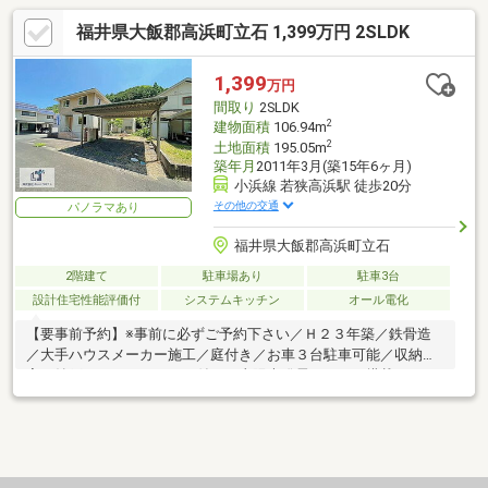
福井県大飯郡高浜町立石 1,399万円 2SLDK
1,399
万円
間取り
2SLDK
2
建物面積
106.94m
2
土地面積
195.05m
築年月
2011年3月(築15年6ヶ月)
小浜線 若狭高浜駅 徒歩20分
その他の交通
パノラマあり
福井県大飯郡高浜町立石
2階建て
駐車場あり
駐車3台
設計住宅性能評価付
システムキッチン
オール電化
【要事前予約】※事前に必ずご予約下さい／Ｈ２３年築／鉄骨造
／大手ハウスメーカー施工／庭付き／お車３台駐車可能／収納充
実！納戸・ＷＩＣ・ＳＩＣ付き／太陽光発電システム搭載のオー
ル電化住宅／駅徒歩２０分♪