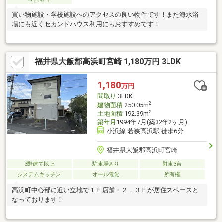
買い物施設・学校施設へのアクセスの良い物件です！また海水浴
場にも近くセカンドハウス利用にもおすすめです！
福井県大飯郡高浜町宮崎 1,180万円 3LDK
1,180
万円
間取り
3LDK
2
建物面積
250.05m
2
土地面積
192.39m
築年月
1994年7月(築32年2ヶ月)
小浜線 若狭高浜駅 徒歩6分
福井県大飯郡高浜町宮崎
3階建て以上
駐車場あり
駐車3台
システムキッチン
オール電化
所有権
高浜町中心部に近い立地で１Ｆ店舗・２．３Ｆが居住スペースと
なっております！