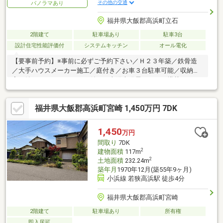
その他の交通
パノラマあり
福井県大飯郡高浜町立石
2階建て
駐車場あり
駐車3台
設計住宅性能評価付
システムキッチン
オール電化
【要事前予約】※事前に必ずご予約下さい／Ｈ２３年築／鉄骨造
／大手ハウスメーカー施工／庭付き／お車３台駐車可能／収納充
実！納戸・ＷＩＣ・ＳＩＣ付き／太陽光発電システム搭載のオー
ル電化住宅／駅徒歩２０分♪
福井県大飯郡高浜町宮崎 1,450万円 7DK
1,450
万円
間取り
7DK
2
建物面積
117m
2
土地面積
232.24m
築年月
1970年12月(築55年9ヶ月)
小浜線 若狭高浜駅 徒歩4分
福井県大飯郡高浜町宮崎
2階建て
駐車場あり
所有権
即入居可