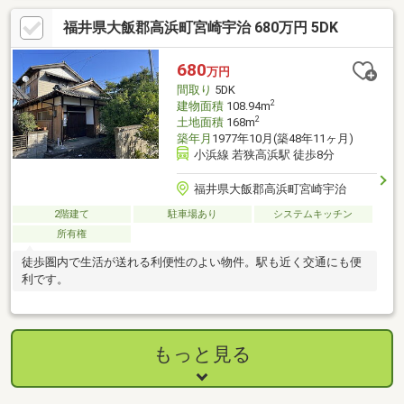
福井県大飯郡高浜町宮崎宇治 680万円 5DK
680
万円
間取り
5DK
2
建物面積
108.94m
2
土地面積
168m
築年月
1977年10月(築48年11ヶ月)
小浜線 若狭高浜駅 徒歩8分
福井県大飯郡高浜町宮崎宇治
2階建て
駐車場あり
システムキッチン
所有権
徒歩圏内で生活が送れる利便性のよい物件。駅も近く交通にも便
利です。
もっと見る