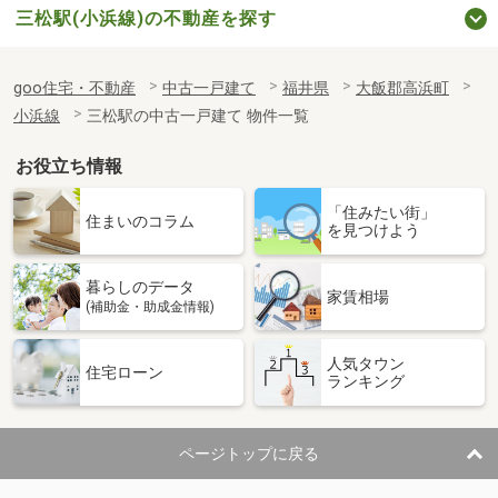
三松駅(小浜線)の不動産を探す
goo住宅・不動産
中古一戸建て
福井県
大飯郡高浜町
小浜線
三松駅の中古一戸建て 物件一覧
お役立ち情報
「住みたい街」
住まいのコラム
を見つけよう
暮らしのデータ
家賃相場
(補助金・助成金情報)
人気タウン
住宅ローン
ランキング
ページトップに戻る