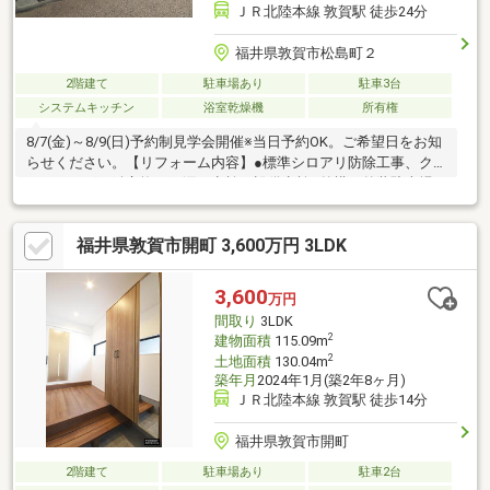
ＪＲ北陸本線 敦賀駅 徒歩24分
福井県敦賀市松島町２
2階建て
駐車場あり
駐車3台
システムキッチン
浴室乾燥機
所有権
8/7(金)～8/9(日)予約制見学会開催※当日予約OK。ご希望日をお知
らせください。【リフォーム内容】●標準シロアリ防除工事、ク
リーニング、鍵交換、雨漏り点検、設備点検●外構・外装駐車場
拡張、外壁塗装、植栽剪定●水回りシステムキッチン交換、ユニ
ットバス交換、トイレ交換、洗面化粧台交換●内装間取変更、玄
福井県敦賀市開町 3,600万円 3LDK
関扉交換、室内ドア（一部）交換、床材上張り、シューズボック
ス交換、クロス張替え、畳表替え、障子・襖張替え●その他設備
インターホン設置、火災警報器設置、照明器具交換【おすすめポ
3,600
万円
イント】・本物件は条件により住宅ローン減税が適用さ
間取り
3LDK
2
建物面積
115.09m
2
土地面積
130.04m
築年月
2024年1月(築2年8ヶ月)
ＪＲ北陸本線 敦賀駅 徒歩14分
福井県敦賀市開町
2階建て
駐車場あり
駐車2台