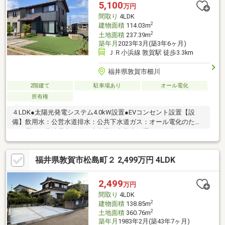
5,100
万円
間取り
4LDK
2
建物面積
114.03m
2
土地面積
237.39m
築年月
2023年3月(築3年6ヶ月)
ＪＲ小浜線 敦賀駅 徒歩3.3km
福井県敦賀市櫛川
2階建て
駐車場あり
オール電化
所有権
４LDK●太陽光発電システム4.0kW設置●EVコンセント設置【設
備】飲用水：公営水道排水：公共下水道ガス：オール電化のため
なし電気：北陸電力（他の小売電気事業者の選択も可能です）※
写真内のカーテン、家電等は価格に含まれません。※図面と現況
が異なる場合は現況を優先します。※間取図は実際とは多少異な
福井県敦賀市松島町２ 2,499万円 4LDK
る場合があります。
2,499
万円
間取り
4LDK
2
建物面積
138.85m
2
土地面積
360.76m
築年月
1983年2月(築43年7ヶ月)