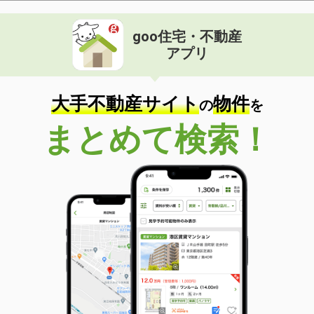
goo住宅・不動産
アプリ
大手不動産サイト
物件
の
を
まとめて検索！