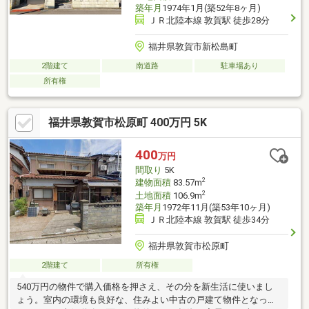
築年月
1974年1月(築52年8ヶ月)
ＪＲ北陸本線 敦賀駅 徒歩28分
福井県敦賀市新松島町
2階建て
南道路
駐車場あり
所有権
福井県敦賀市松原町 400万円 5K
400
万円
間取り
5K
2
建物面積
83.57m
2
土地面積
106.9m
築年月
1972年11月(築53年10ヶ月)
ＪＲ北陸本線 敦賀駅 徒歩34分
福井県敦賀市松原町
2階建て
所有権
540万円の物件で購入価格を押さえ、その分を新生活に使いまし
ょう。室内の環境も良好な、住みよい中古の戸建て物件となって