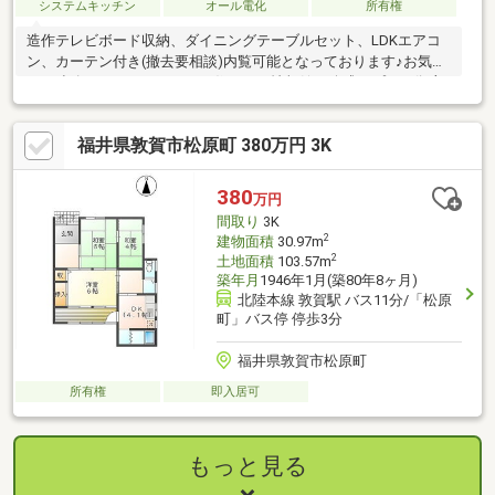
システムキッチン
オール電化
所有権
造作テレビボード収納、ダイニングテーブルセット、LDKエアコ
ン、カーテン付き(撤去要相談)内覧可能となっております♪お気軽
にご連絡下さいませ。また、住みかえ情報館の公式アプリも御座
います。ＬＩＮＥからのご連絡も承っております。
https://lin.ee/tvKDzVF(トーク画面よりご希望の内覧日時をご予約
福井県敦賀市松原町 380万円 3K
ください)
380
万円
間取り
3K
2
建物面積
30.97m
2
土地面積
103.57m
築年月
1946年1月(築80年8ヶ月)
北陸本線 敦賀駅 バス11分/「松原
町」バス停 停歩3分
福井県敦賀市松原町
所有権
即入居可
もっと見る