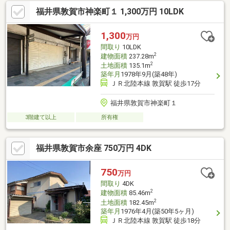
福井県敦賀市神楽町１ 1,300万円 10LDK
1,300
万円
間取り
10LDK
2
建物面積
237.28m
2
土地面積
135.1m
築年月
1978年9月(築48年)
ＪＲ北陸本線 敦賀駅 徒歩17分
福井県敦賀市神楽町１
3階建て以上
所有権
福井県敦賀市余座 750万円 4DK
750
万円
間取り
4DK
2
建物面積
85.46m
2
土地面積
182.45m
築年月
1976年4月(築50年5ヶ月)
ＪＲ北陸本線 敦賀駅 徒歩18分