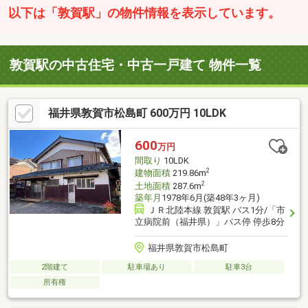
以下は「敦賀駅」の物件情報を表示しています。
敦賀駅の中古住宅・中古一戸建て 物件一覧
福井県敦賀市松島町 600万円 10LDK
600
万円
間取り
10LDK
2
建物面積
219.86m
2
土地面積
287.6m
築年月
1978年6月(築48年3ヶ月)
ＪＲ北陸本線 敦賀駅 バス1分/「市
立病院前（福井県）」バス停 停歩8分
福井県敦賀市松島町
2階建て
駐車場あり
駐車3台
所有権