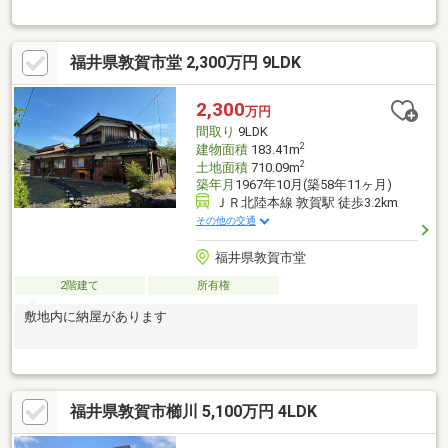
おります。南側道路に面した物件です。投資・実需、いずれかに
対応できる物件です。南向きの物件です。建物面積が83.57㎡でご
家族での生活にも十分な広さの物件はこちらです。開放感溢れる
福井県敦賀市堂 2,300万円 9LDK
間取5Kの住みよい物件となっており、余裕のある生活をおくれま
す。
2,300
万円
間取り
9LDK
2
建物面積
183.41m
2
土地面積
710.09m
築年月
1967年10月(築58年11ヶ月)
ＪＲ北陸本線 敦賀駅 徒歩3.2km
その他の交通
福井県敦賀市堂
2階建て
所有権
敷地内に納屋があります
福井県敦賀市櫛川 5,100万円 4LDK