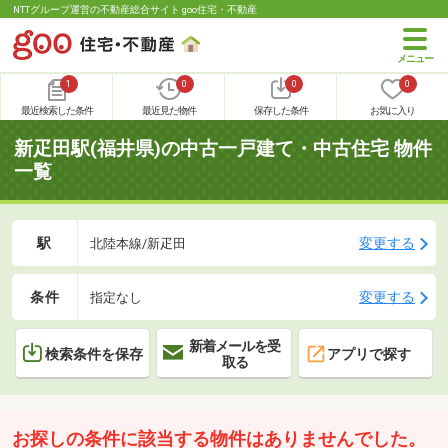
NTTグループ運営の不動産総合サイト goo住宅・不動産
1
0
0
0
最近検索した条件
最近見た物件
保存した条件
お気に入り
新疋田駅(福井県)の中古一戸建て・中古住宅 物件
一覧
駅
変更する
北陸本線/新疋田
条件
変更する
指定なし
新着メールを受
検索条件を保存
アプリで探す
取る
お探しの条件に該当する物件はありませんでした。