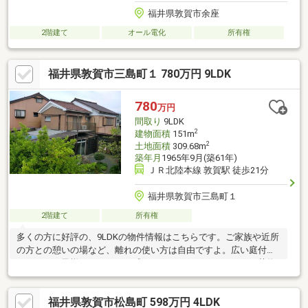
福井県敦賀市余座
2階建て
オール電化
所有権
福井県敦賀市三島町１ 780万円 9LDK
780
万円
間取り
9LDK
2
建物面積
151m
2
土地面積
309.68m
築年月
1965年9月(築61年)
ＪＲ北陸本線 敦賀駅 徒歩21分
福井県敦賀市三島町１
2階建て
所有権
多くの方に好評の、9LDKの物件情報はこちらです。ご家族や近所
の方との憩いの場など、離れの使い方は自由ですよ。広い庭付き
なので、お子様にストレスを感じさせることもありません。荷物
が多くても倉庫があればスッキリ収納できます。すぐに入居でき
るので、お待ちいただくことはありません。建物面積105.21㎡の
福井県敦賀市松島町 598万円 4LDK
物件はいかがですか。値段がお手ごろな中古戸建てはいかがでし