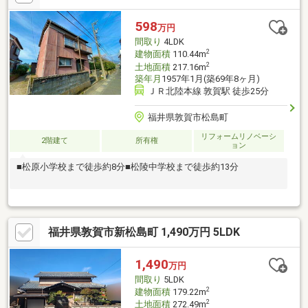
ょうか。
598
万円
間取り
4LDK
2
建物面積
110.44m
2
土地面積
217.16m
築年月
1957年1月(築69年8ヶ月)
ＪＲ北陸本線 敦賀駅 徒歩25分
福井県敦賀市松島町
リフォームリノベーシ
2階建て
所有権
ョン
■松原小学校まで徒歩約8分■松陵中学校まで徒歩約13分
福井県敦賀市新松島町 1,490万円 5LDK
1,490
万円
間取り
5LDK
2
建物面積
179.22m
2
土地面積
272.49m