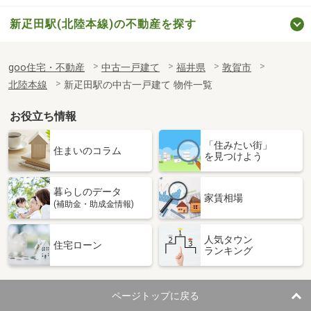
新疋田駅(北陸本線)の不動産を探す
goo住宅・不動産
中古一戸建て
福井県
敦賀市
北陸本線
新疋田駅の中古一戸建て 物件一覧
お役立ち情報
「住みたい街」
住まいのコラム
を見つけよう
暮らしのデータ
家賃相場
(補助金・助成金情報)
人気タウン
住宅ローン
ランキング
ページトップに戻る