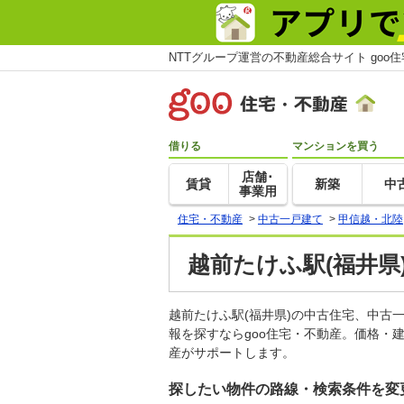
NTTグループ運営の不動産総合サイト goo
借りる
マンションを買う
店舗･
賃貸
新築
中
事業用
住宅・不動産
>
中古一戸建て
>
甲信越・北陸
越前たけふ駅(福井県
越前たけふ駅(福井県)の中古住宅、中
報を探すならgoo住宅・不動産。価格・
産がサポートします。
探したい物件の路線・検索条件を変