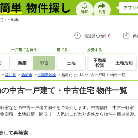
住宅・不動産
0
最近見た物件
保
一戸建てを買う
建てる
投資する
不動産
古
新築
中古
土地
土地活用
投資
>
福井県
>
越前市
>
北陸新幹線
>
越前たけふ駅の中古一戸建て 物件一覧
)の中古一戸建て・中古住宅 物件一覧
古一軒家などの中古一戸建て物件をご紹介します。中古物件、中古一軒家
建物面積・土地面積・間取り・人気のこだわり条件から物件を簡単検索。
更して再検索