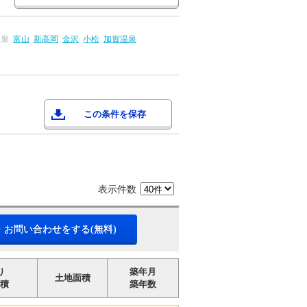
温泉
富山
新高岡
金沢
小松
加賀温泉
この条件を保存
表示件数
・お問い合わせをする(無料)
り
築年月
土地面積
積
築年数