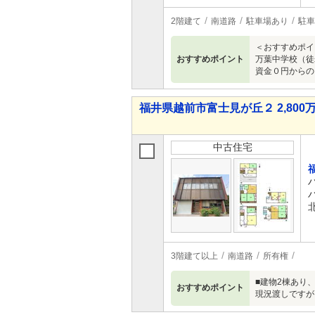
2階建て
南道路
駐車場あり
駐車
＜おすすめポイ
おすすめポイント
万葉中学校（徒
資金０円からの
福井県越前市富士見が丘２ 2,800万
中古住宅
3階建て以上
南道路
所有権
■建物2棟あり
おすすめポイント
現況渡しですが