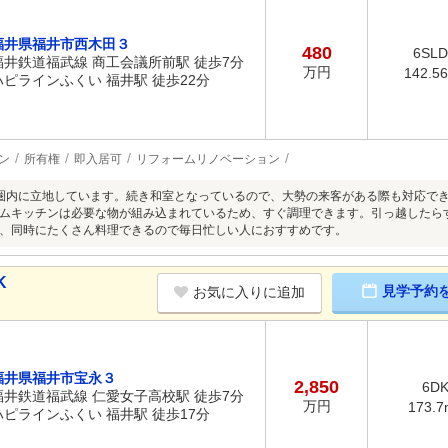
福井県福井市西木田３
480
6SL
福井鉄道福武線 商工会議所前駅 徒歩7分
万円
142.5
ハピラインふくい 福井駅 徒歩22分
ン
所有権
即入居可
リフォームリノベーション
圏内に立地しています。続き和室となっているので、大勢の来客がある際も対応で
ムキッチンは必要な物が組み込まれているため、すぐ調理できます。引っ越したら
、同時にたくさん料理できるので毎日忙しい人におすすめです。
K
見学予約
お気に入りに追加
福井県福井市宝永３
2,850
6D
福井鉄道福武線 仁愛女子高校駅 徒歩7分
万円
173.7
ハピラインふくい 福井駅 徒歩17分