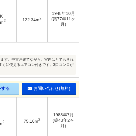
1948年10月
DK
2
(築77年11ヶ
122.34m
2
6m
月)
きます。中古戸建てながら、室内はとてもきれ
すぐに使えるエアコン付きです。3口コンロが
をする
お問い合わせ(無料)
1983年7月
K
2
(築43年2ヶ
75.16m
2
m
月)