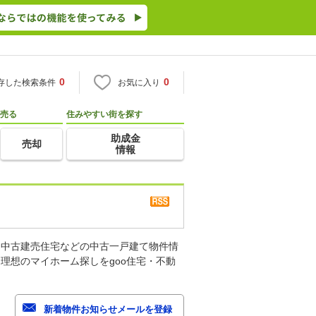
0
0
存した検索条件
お気に入り
売る
住みやすい街を探す
助成金
売却
情報
、中古建売住宅などの中古一戸建て物件情
理想のマイホーム探しをgoo住宅・不動