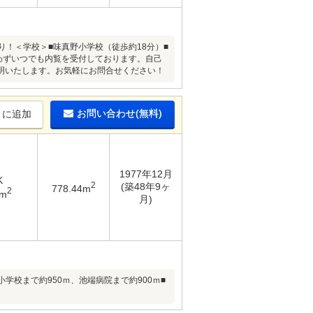
り！＜学校＞■味真野小学校（徒歩約18分）■
わずいつでも内覧を受付しております。自己
明いたします。お気軽にお問合せください！
お問い合わせ(無料)
りに追加
1977年12月
K
2
(築48年9ヶ
778.44m
2
1m
月)
小学校まで約950ｍ、池端病院まで約900ｍ■