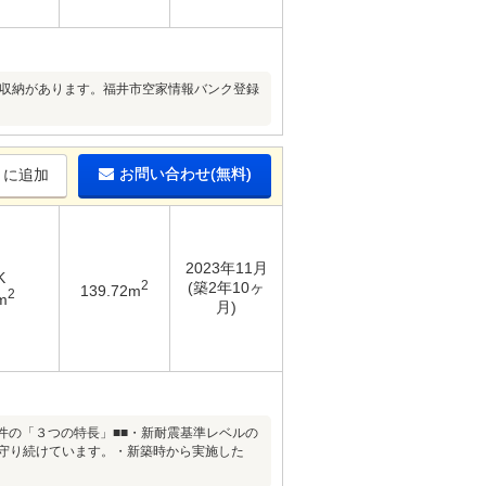
下収納があります。福井市空家情報バンク登録
お問い合わせ(無料)
りに追加
2023年11月
K
2
(築2年10ヶ
139.72m
2
m
月)
物件の「３つの特長」■■・新耐震基準レベルの
守り続けています。・新築時から実施した