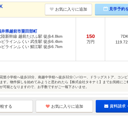
K
見学予約
お気に入りに追加
福井県越前市粟田部町
150
北陸新幹線 越前たけふ駅 徒歩4.8km
7D
ハピラインふくい 武生駅 徒歩6.4km
万円
119.7
ハピラインふくい 鯖江駅 徒歩6.7km
花筐小学校へ徒歩10分、南越中学校へ徒歩32分◇バロー、ドラッグストア、コン
ます。物件探しを始めてみようと思われたら【株式会社タキナミ】までお気軽にご
が可能となりますので、お手数ですがご一報下さいませ。
お気に入りに追加
資料請求