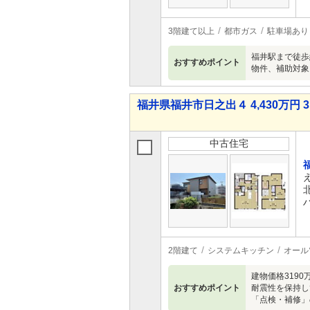
3階建て以上
都市ガス
駐車場あり
福井駅まで徒歩
おすすめポイント
物件、補助対象
福井県福井市日之出４ 4,430万円 3
中古住宅
2階建て
システムキッチン
オール
建物価格319
おすすめポイント
耐震性を保持し
「点検・補修」