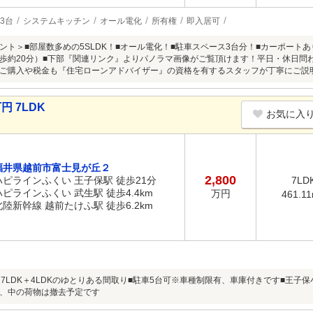
3台
システムキッチン
オール電化
所有権
即入居可
ント＞■部屋数多めの5SLDK！■オール電化！■駐車スペース3台分！■カーポートあ
歩約20分）■下部『関連リンク』よりパノラマ画像がご覧頂けます！平日・休日問
ご購入や税金も『住宅ローンアドバイザー』の資格を有するスタッフが丁寧にご説
円 7LDK
お気に入
福井県越前市富士見が丘２
2,800
ハピラインふくい 王子保駅 徒歩21分
7LD
ハピラインふくい 武生駅 徒歩4.4km
万円
461.1
北陸新幹線 越前たけふ駅 徒歩6.2km
、7LDK＋4LDKのゆとりある間取り■駐車5台可※車種制限有、車庫付きです■王子保
、中の荷物は撤去予定です