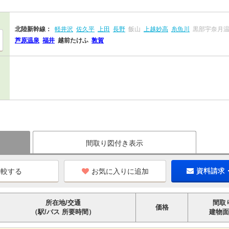
北陸新幹線：
軽井沢
佐久平
上田
長野
飯山
上越妙高
糸魚川
黒部宇奈月
芦原温泉
福井
越前たけふ
敦賀
間取り図付き表示
お気に入りに追加
資料請求
所在地/交通
間取
価格
（駅/バス 所要時間）
建物面