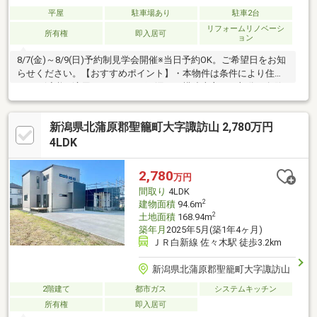
平屋
駐車場あり
駐車2台
リフォームリノベーシ
所有権
即入居可
ョン
8/7(金)～8/9(日)予約制見学会開催※当日予約OK。ご希望日をお知
らせください。【おすすめポイント】・本物件は条件により住宅
ローン減税が適用されます。・雨漏り、構造上主要な部分の欠陥
や・腐食、給排水管の故障や漏水についてお引渡しより２年間保
証。・シロアリ防除工事施工後5年間保証。
新潟県北蒲原郡聖籠町大字諏訪山 2,780万円
4LDK
2,780
万円
間取り
4LDK
2
建物面積
94.6m
2
土地面積
168.94m
築年月
2025年5月(築1年4ヶ月)
ＪＲ白新線 佐々木駅 徒歩3.2km
新潟県北蒲原郡聖籠町大字諏訪山
2階建て
都市ガス
システムキッチン
所有権
即入居可