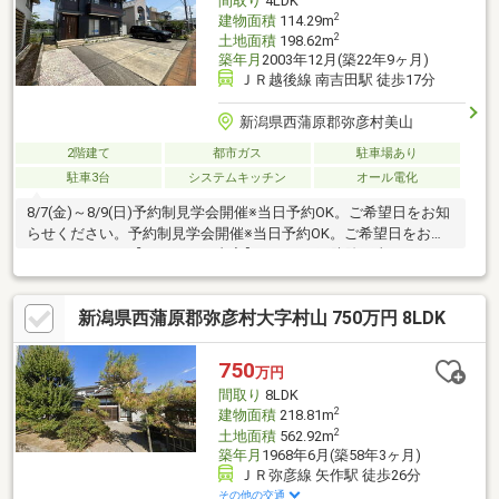
間取り
4LDK
2
建物面積
114.29m
2
土地面積
198.62m
築年月
2003年12月(築22年9ヶ月)
ＪＲ越後線 南吉田駅 徒歩17分
新潟県西蒲原郡弥彦村美山
2階建て
都市ガス
駐車場あり
駐車3台
システムキッチン
オール電化
8/7(金)～8/9(日)予約制見学会開催※当日予約OK。ご希望日をお知
らせください。予約制見学会開催※当日予約OK。ご希望日をお知
らせください。【リフォーム内容】シロアリ工防除工事、クリー
ニング、鍵交換、雨漏り点検、設備点検、屋根塗装、外壁塗装、
ユニットバス交換、トイレ交換、洗面化粧台交換、照明交換【お
新潟県西蒲原郡弥彦村大字村山 750万円 8LDK
すすめポイント】・本物件は条件により住宅ローン減税が適用さ
れます。・シロアリ防除工事施工後5年間保証・お客様に合わせた
ローンの組み方や金融機関をご提案。住宅ローンが初めての方で
750
万円
もお気軽にご相談ください。
間取り
8LDK
2
建物面積
218.81m
2
土地面積
562.92m
築年月
1968年6月(築58年3ヶ月)
ＪＲ弥彦線 矢作駅 徒歩26分
その他の交通