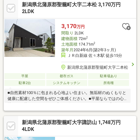
新潟県北蒲原郡聖籠町大字二本松 3,170万円
社ホームページではSUUMOには載っていない物件資料を確認す
ることができます♪住宅に関することなら、「年間取引件数500件
2LDK
以上」の実績があるハーバーエステートになんでもご相談くださ
い。
3,170
万円
間取り
2LDK
2
建物面積
72m
2
土地面積
174.71m
築年月
2024年6月(築2年3ヶ月)
ＪＲ白新線 佐々木駅 徒歩15分
新潟県北蒲原郡聖籠町大字二本松
平屋
都市ガス
駐車場あり
駐車2台
システムキッチン
所有権
■自然素材100％に包まれる心地よい住まい。無垢材のぬくもりと
健康に配慮した空間をぜひご体感ください。■平屋ならではの心
地よさと暮らしやすさを両立した住まい。ワンフロアで完結する
動線で、日々の生活を快適にサポート。■斜天井が生み出す、開
放感あふれるLDK。天井高を活かした、広がりのある心地よい空
新潟県北蒲原郡聖籠町大字諏訪山 1,748万円
間設計。■多目的に使える便利なフリースペース。お子さまの遊
び場やリモートワークなど、多彩な使い方が可能。
4LDK