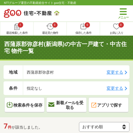
NTTグループ運営の不動産総合サイト goo住宅・不動産
1
0
0
0
最近検索した条件
最近見た物件
保存した条件
お気に入り
西蒲原郡弥彦村(新潟県)の中古一戸建て・中古住
宅 物件一覧
地域
変更する
西蒲原郡弥彦村
条件
変更する
指定なし
新着メールを受
検索条件を保存
アプリで探す
取る
7
件
が該当しました。