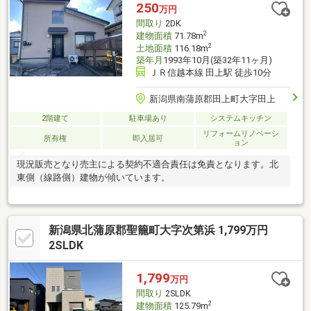
250
万円
間取り
2DK
2
建物面積
71.78m
2
土地面積
116.18m
築年月
1993年10月(築32年11ヶ月)
ＪＲ信越本線 田上駅 徒歩10分
新潟県南蒲原郡田上町大字田上
2階建て
駐車場あり
システムキッチン
リフォームリノベーシ
所有権
即入居可
ョン
現況販売となり売主による契約不適合責任は免責となります。北
東側（線路側）建物が傾いています。
新潟県北蒲原郡聖籠町大字次第浜 1,799万円
2SLDK
1,799
万円
間取り
2SLDK
2
建物面積
125.79m