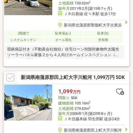
2
土地面積
150.62m
築年月
2011年2月(築15年7ヶ月)
ＪＲ白新線 佐々木駅 徒歩17分
新潟県北蒲原郡聖籠町大字次第浜
2階建て
駐車場あり
駐車3台
システムキッチン
オール電化
所有権
瑕疵保証付き（不動産会社独自）住宅ローン控除対象物件太陽光
ソーラーパネル家族２から４人向けホームインスペクション（予
定）オール電化/LDK18帖エコキュート/対面キッチンSIC（シュー
ズクローク）＋ WIC完備インナーガレージ駐車４台可前面道路
北西側 ６m亀代小・聖籠中本物件は前所有者様により約5年前に
新潟県南蒲原郡田上町大字川船河 1,099万円 5DK
外壁の張替および玄関ドアのリフォームが実施されております。
1,099
万円
間取り
5DK
2
建物面積
105.16m
2
土地面積
279.63m
築年月
2006年1月(築20年8ヶ月)
ＪＲ信越本線 羽生田駅 徒歩24分
新潟県南蒲原郡田上町大字川船河