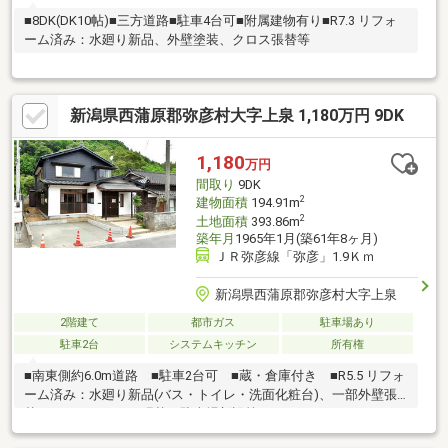
■8DK(DK10帖)■三方道路■駐車4台可■附属建物有り■R7.3 リフォ
ーム済み：水廻り新品、外壁塗装、クロス張替等
新潟県西蒲原郡弥彦村大字上泉 1,180万円 9DK
1,180
万円
間取り
9DK
2
建物面積
194.91m
2
土地面積
393.86m
築年月
1965年1月(築61年8ヶ月)
ＪＲ弥彦線「弥彦」1.9Ｋｍ
新潟県西蒲原郡弥彦村大字上泉
2階建て
都市ガス
駐車場あり
駐車2台
システムキッチン
所有権
■南東側約6.0m道路 ■駐車2台可 ■蔵・倉庫付き ■R5.5 リフォ
ーム済み：水廻り新品(バス・トイレ・洗面化粧台)、一部外壁張
替、クロス・フロア張替、駐車場新設等