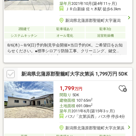
築年月
2021年10月(築4年11ヶ月)
ＪＲ白新線 佐々木駅 徒歩6.3km
新潟県北蒲原郡聖籠町大字蓮潟
2階建て
駐車場あり
駐車3台
システムキッチン
オール電化
浴室乾燥機
8/6(木)～8/9(日)予約制見学会開催※当日予約OK。ご希望日をお知
らせください。●標準シロアリ防除工事、クリーニング、鍵交
換、雨漏り点検、設備点検【おすすめポイント】・本物件は条件
により住宅ローン減税が適用されます。・雨漏り、構造上主要な
部分の欠陥や・腐食、給排水管の故障や漏水についてお引渡しよ
新潟県北蒲原郡聖籠町大字次第浜 1,799万円 5DK
り２年間保証・シロアリ防除工事施工後5年間保証・お客様に合わ
せたローンの組み方や金融機関をご提案。住宅ローンが初めての
方でもお気軽にご相談ください【周辺施設】・山倉小学校3400ｍ
1,799
万円
（徒歩43分）・聖籠中学校1800ｍ（徒歩23分/自転車8
間取り
5DK
2
建物面積
107.65m
2
土地面積
691.08m
築年月
2011年6月(築15年3ヶ月)
バス/「次第浜西」バス停 停歩4分
新潟県北蒲原郡聖籠町大字次第浜