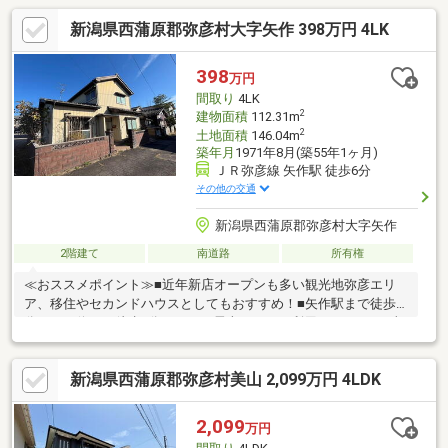
新潟県西蒲原郡弥彦村大字矢作 398万円 4LK
398
万円
間取り
4LK
2
建物面積
112.31m
2
土地面積
146.04m
築年月
1971年8月(築55年1ヶ月)
ＪＲ弥彦線 矢作駅 徒歩6分
その他の交通
新潟県西蒲原郡弥彦村大字矢作
2階建て
南道路
所有権
≪おススメポイント≫■近年新店オープンも多い観光地弥彦エリ
ア、移住やセカンドハウスとしてもおすすめ！■矢作駅まで徒歩6
分、バス停まで徒歩4分、バスと電車どちらも利用できます■日当
たり良好の南西角地、南向きの窓が多く明るいお部屋です■1階和
室はつなげて大広間としても利用が可能■弥彦小学校・弥彦中学
新潟県西蒲原郡弥彦村美山 2,099万円 4LDK
校、周辺保育施設あり■□ローン支払例□■月々 34，866円 ※物
件価格を金利1％・10年で借入した場合
2,099
万円