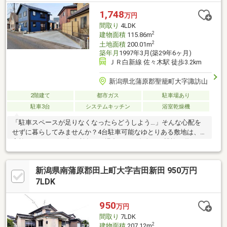
1,748
万円
間取り
4LDK
2
建物面積
115.86m
2
土地面積
200.01m
築年月
1997年3月(築29年6ヶ月)
ＪＲ白新線 佐々木駅 徒歩3.2km
新潟県北蒲原郡聖籠町大字諏訪山
2階建て
都市ガス
駐車場あり
駐車3台
システムキッチン
浴室乾燥機
「駐車スペースが足りなくなったらどうしよう…」そんな心配を
せずに暮らしてみませんか？4台駐車可能なゆとりある敷地は、ご
家族それぞれがお車を所有した場合や、ご友人・ご親族が遊びに
来た際にも安心です。さらに瑕疵保険適用住宅のため、ご購入後
も安心して新生活をスタートできます。【リフォーム内容】キッ
新潟県南蒲原郡田上町大字吉田新田 950万円
チン：システムキッチン新規交換浴室：ユニットバス新規交換洗
面：洗面化粧台新規交換トイレ：1F交換・2F新設給湯器：エコジ
7LDK
ョーズ入替床材：増張クロス：全室貼替下駄箱新規交換外壁：塗
装白あり防蟻工事ハウスクリーニング等※現況を優先致します
950
万円
間取り
7LDK
2
建物面積
207.12m