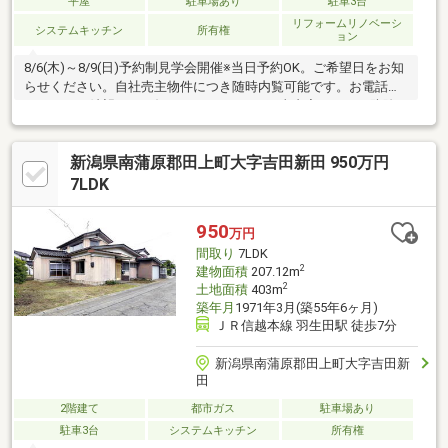
平屋
駐車場あり
駐車3台
リフォームリノベーシ
システムキッチン
所有権
ョン
8/6(木)～8/9(日)予約制見学会開催※当日予約OK。ご希望日をお知
らせください。自社売主物件につき随時内覧可能です。お電話か
メールでご希望日をお知らせください。●工事内容シロアリ防除
工事、クリーニング、鍵交換、設備点検、キッチン交換、トイレ
交換、クロス全面張替え、畳表替え、照明一部交換、給湯器交
新潟県南蒲原郡田上町大字吉田新田 950万円
換、火災報知器設置等【おすすめポイント】・本物件は条件によ
り住宅ローン減税が適用されます。・シロアリ防除工事施工後5年
7LDK
間保証・お客様に合わせたローンの組み方や金融機関をご提案。
住宅ローンが初めての方でもお気軽にご相談ください
950
万円
間取り
7LDK
2
建物面積
207.12m
2
土地面積
403m
築年月
1971年3月(築55年6ヶ月)
ＪＲ信越本線 羽生田駅 徒歩7分
新潟県南蒲原郡田上町大字吉田新
田
2階建て
都市ガス
駐車場あり
駐車3台
システムキッチン
所有権