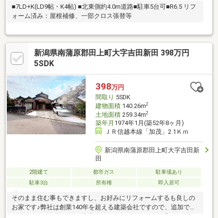
■7LD+K(LD9帖・K4帖) ■北東側約4.0m道路■駐車5台可■R6.5 リフ
ォーム済み：屋根補修、一部クロス張替等
新潟県南蒲原郡田上町大字吉田新田 398万円
5SDK
398
万円
間取り
5SDK
2
建物面積
140.26m
2
土地面積
259.34m
築年月
1974年1月(築52年8ヶ月)
ＪＲ信越本線「加茂」2.1Ｋｍ
新潟県南蒲原郡田上町大字吉田新
田
2階建て
都市ガス
駐車場あり
駐車3台
所有権
即入居可
そのまま住む事もできますし、お好みにリフォームするも良しの
お家です♪弊社は創業140年を超える建築会社ですので、追加でリ
フォームをする際もぜひ弊社にお任せくださいませ！◎おすすめ