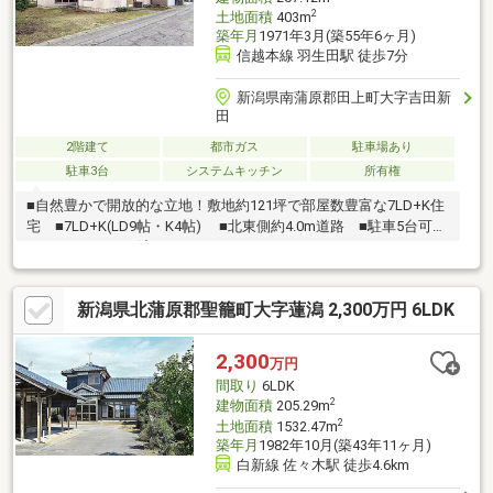
2
土地面積
403m
築年月
1971年3月(築55年6ヶ月)
信越本線 羽生田駅 徒歩7分
新潟県南蒲原郡田上町大字吉田新
田
2階建て
都市ガス
駐車場あり
駐車3台
システムキッチン
所有権
■自然豊かで開放的な立地！敷地約121坪で部屋数豊富な7LD+K住
宅 ■7LD+K(LD9帖・K4帖) ■北東側約4.0m道路 ■駐車5台可
■R6.5 リフォーム済み
新潟県北蒲原郡聖籠町大字蓮潟 2,300万円 6LDK
2,300
万円
間取り
6LDK
2
建物面積
205.29m
2
土地面積
1532.47m
築年月
1982年10月(築43年11ヶ月)
白新線 佐々木駅 徒歩4.6km