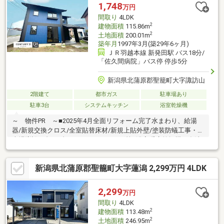
1,748
万円
間取り
4LDK
2
建物面積
115.86m
2
土地面積
200.01m
築年月
1997年3月(築29年6ヶ月)
ＪＲ羽越本線 新発田駅 バス18分/
「佐久間病院」バス停 停歩5分
新潟県北蒲原郡聖籠町大字諏訪山
2階建て
都市ガス
駐車場あり
駐車3台
システムキッチン
浴室乾燥機
～ 物件PR ～■2025年4月全面リフォーム完了水まわり、給湯
器/新規交換クロス/全室貼替床材/新規上貼外壁/塗装防蟻工事・駐
車場増設/2台 4台ハウスクリーニング等■浴室暖房乾燥機や食洗
機などがあり日々の家事の負担を軽減してくれます■広い庭があ
り、ガーデニングを楽しめます■子育て支援の手厚い聖籠町での
新潟県北蒲原郡聖籠町大字蓮潟 2,299万円 4LDK
びのびと暮らせます■前面道路は6mと駐車がらくらく■聖籠IC至近
で新発田や新潟市街地へのアクセス良好■PLANTまで車で約5分と
お買い物に便利～ 周辺環境 ～■PLANT-4 聖籠店・・車約5分■
2,299
万円
山倉小学校・・徒歩約16分■聖籠中学校・・自転車約7分
間取り
4LDK
2
建物面積
113.48m
2
土地面積
246.95m