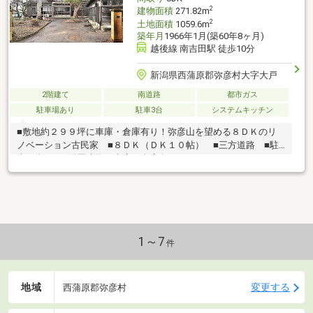
2
建物面積
271.82m
2
土地面積
1059.6m
築年月
1966年1月(築60年8ヶ月)
越後線 南吉田駅 徒歩10分
新潟県西蒲原郡弥彦村大字大戸
2階建て
南道路
都市ガス
駐車場あり
駐車3台
システムキッチン
■敷地約２９９坪に車庫・倉庫有り！弥彦山を望める８ＤＫのリ
ノベーション古民家 ■８ＤＫ（ＤＫ１０帖） ■三方道路 ■駐
車４台可 ■附属建物：車庫・倉庫有り ■Ｒ７．３ リフォーム
済み
1～7
件
地域
変更する
西蒲原郡弥彦村