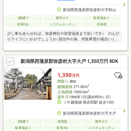
新潟県西蒲原郡弥彦村大字村山
2階建て
都市ガス
駐車場あり
駐車3台
システムキッチン
所有権
少し車を走らせれば、弥彦神社や岩室温泉まで近いです♪ のんび
りライフにいかがでしょうか♪居住中の為、内覧希望の場合いくつ
か候補日を聞かせてください。
新潟県西蒲原郡弥彦村大字大戸 1,350万円 8DK
1,350
万円
間取り
8DK
2
建物面積
271.82m
2
土地面積
1059.6m
築年月
1966年1月(築60年8ヶ月)
ＪＲ越後線 南吉田駅 徒歩10分
新潟県西蒲原郡弥彦村大字大戸
2階建て
南道路
都市ガス
駐車場あり
駐車3台
システムキッチン