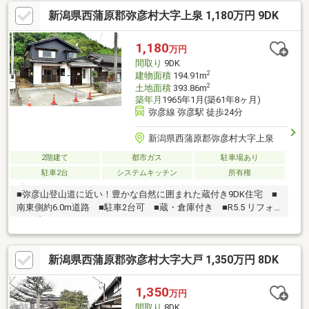
新潟県西蒲原郡弥彦村大字上泉 1,180万円 9DK
1,180
万円
間取り
9DK
2
建物面積
194.91m
2
土地面積
393.86m
築年月
1965年1月(築61年8ヶ月)
弥彦線 弥彦駅 徒歩24分
新潟県西蒲原郡弥彦村大字上泉
2階建て
都市ガス
駐車場あり
駐車2台
システムキッチン
所有権
■弥彦山登山道に近い！豊かな自然に囲まれた蔵付き9DK住宅 ■
南東側約6.0m道路 ■駐車2台可 ■蔵・倉庫付き ■R5.5 リフォ
ーム済み
新潟県西蒲原郡弥彦村大字大戸 1,350万円 8DK
1,350
万円
間取り
8DK