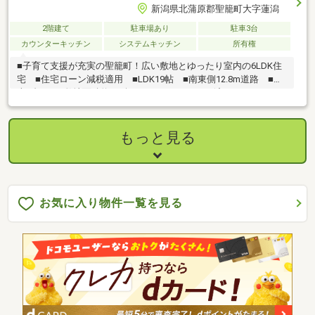
新潟県北蒲原郡聖籠町大字蓮潟
2階建て
駐車場あり
駐車3台
カウンターキッチン
システムキッチン
所有権
■子育て支援が充実の聖籠町！広い敷地とゆったり室内の6LDK住
宅 ■住宅ローン減税適用 ■LDK19帖 ■南東側12.8m道路 ■駐
車6台可 ■敷地面積約463坪 ■R6.7 リフォーム済み
もっと見る
お気に入り物件一覧を見る