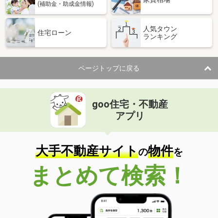
(補助金・助成金情報)
人気タウン
住宅ローン
ランキング
ページトップに戻る
goo住宅・不動産
アプリ
大手不動産サイト
物件
の
を
まとめて検索！