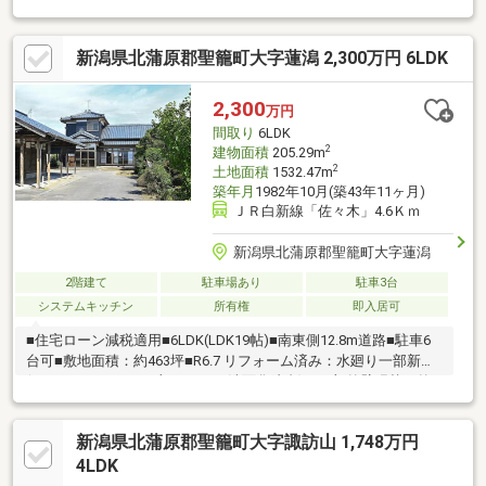
ポイント閑静な住宅地にあり、のんびり田舎ライフを楽しめます♪
全居室が8帖以上で広々、家族それぞれの時間もゆったり♪水回り
新潟県北蒲原郡聖籠町大字蓮潟 2,300万円 6LDK
は新品リフォーム済みで気持ちよく新生活をスタート！駐車は並
列で3台可能、車種によっては4台停められるゆとりがございま
す！◎周辺環境羽生田駅、加茂駅まで車で約5分、通勤・通学にも
2,300
万円
便利です！スーパーやコンビニが近く、日々のお買物もスムーズ♪
間取り
6LDK
自然豊かな町並みでお散歩も気持ち良いです♪
2
建物面積
205.29m
2
土地面積
1532.47m
築年月
1982年10月(築43年11ヶ月)
ＪＲ白新線「佐々木」4.6Ｋｍ
新潟県北蒲原郡聖籠町大字蓮潟
2階建て
駐車場あり
駐車3台
システムキッチン
所有権
即入居可
■住宅ローン減税適用■6LDK(LDK19帖)■南東側12.8m道路■駐車6
台可■敷地面積：約463坪■R6.7 リフォーム済み：水廻り一部新品
(キッチン・バス・一部トイレ・洗面化粧台)、一部外壁張替、外
部・内部塗装等
新潟県北蒲原郡聖籠町大字諏訪山 1,748万円
4LDK