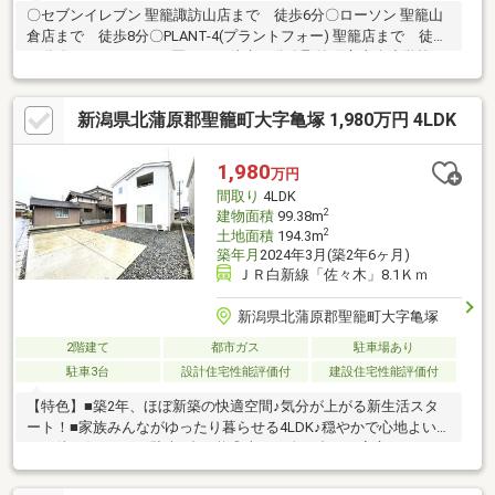
〇セブンイレブン 聖籠諏訪山店まで 徒歩6分〇ローソン 聖籠山
倉店まで 徒歩8分〇PLANT-4(プラントフォー) 聖籠店まで 徒歩
29分〇ほしぞらこども園まで 徒歩13分〇聖籠町立山倉小学校ま
で 徒歩15分〇聖籠町立聖籠中学校まで 徒歩20分〇聖籠町役場
まで 徒歩10分〇聖籠町立図書館まで 徒歩11分〇聖籠郵便局ま
新潟県北蒲原郡聖籠町大字亀塚 1,980万円 4LDK
で 徒歩9分食器洗乾燥機、グリル付き３口ガスコンロ、キッチン
シャワー水栓、シャワー付洗面台（三面鏡）、温水洗浄便座、エ
コ給湯器、ＴＶモニター付きインターホン、玄関スマートキー有
1,980
万円
り多雪区域（垂直積雪量１２０ｃｍ）都市計画第３４条第１１号
間取り
4LDK
地域
2
建物面積
99.38m
2
土地面積
194.3m
築年月
2024年3月(築2年6ヶ月)
ＪＲ白新線「佐々木」8.1Ｋｍ
新潟県北蒲原郡聖籠町大字亀塚
2階建て
都市ガス
駐車場あり
駐車3台
設計住宅性能評価付
建設住宅性能評価付
【特色】■築2年、ほぼ新築の快適空間♪気分が上がる新生活スタ
ート！■家族みんながゆったり暮らせる4LDK♪穏やかで心地よい毎
日が待つ住まい。■駐車4台可能◎車が一人一台でも安心のゆとり
ある敷地♪■国道112号線まで約450ｍ♪便利なアクセスが魅力の立
地◎【小中学校】亀代小学校 約650ｍm聖籠中学校 約3700ｍm当