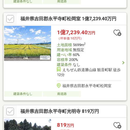
建築条件なし
南道路
福井県吉田郡永平寺町松岡室 1億7,239.40万円
1億7,239.40
万円
（坪単価:10万円）
2
土地面積
5699m
用途地域
無指定
建ぺい率
60%
容積率
200%
建築条件
なし
えちぜん鉄道勝山線 観音町駅 徒歩
12分
福井県吉田郡永平寺町松岡室
建築条件なし
南道路
福井県吉田郡永平寺町光明寺 819万円
819
万円