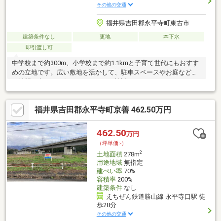
その他の交通
福井県吉田郡永平寺町東古市
建築条件なし
更地
本下水
即引渡し可
中学校まで約300m、小学校まで約1.1kmと子育て世代にもおすす
めの立地です。広い敷地を活かして、駐車スペースやお庭など、
ご希望に合わせた住まいづくりをご検討いただけます！
福井県吉田郡永平寺町京善 462.50万円
462.50
万円
（坪単価:-）
2
土地面積
278m
用途地域
無指定
建ぺい率
70%
容積率
200%
建築条件
なし
えちぜん鉄道勝山線 永平寺口駅 徒
歩28分
その他の交通