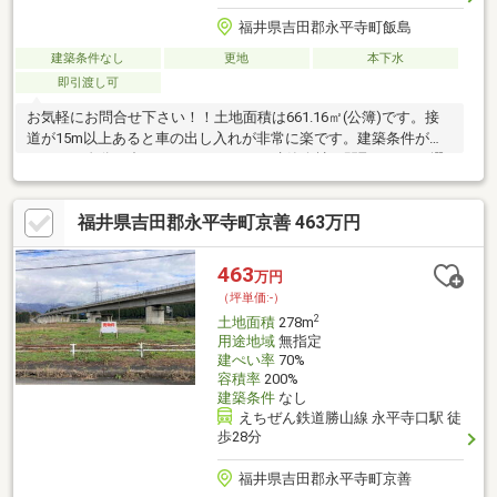
福井県吉田郡永平寺町飯島
建築条件なし
更地
本下水
即引渡し可
お気軽にお問合せ下さい！！土地面積は661.16㎡(公簿)です。接
道が15m以上あると車の出し入れが非常に楽です。建築条件がな
いので、自分に合ったスケジュール、建築会社、間取りなどを選
ぶことができおすすめですよ☆
福井県吉田郡永平寺町京善 463万円
463
万円
（坪単価:-）
2
土地面積
278m
用途地域
無指定
建ぺい率
70%
容積率
200%
建築条件
なし
えちぜん鉄道勝山線 永平寺口駅 徒
歩28分
福井県吉田郡永平寺町京善