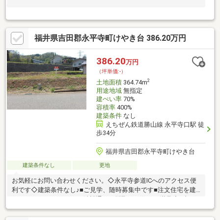
福井県吉田郡永平寺町けやき台 386.20万円
386.20
万円
（坪単価:-）
2
土地面積
364.74m
用途地域
無指定
建ぺい率
70%
容積率
400%
建築条件
なし
えちぜん鉄道勝山線 永平寺口駅 徒
歩34分
福井県吉田郡永平寺町けやき台
建築条件なし
更地
お気軽にお問い合わせください。◇永平寺参道ICへのアクセス便
利です◇建築条件なし♪■ご見学、随時募集中です■注文住宅を建
てるメリットはこちら♪○希望通りの間取りに住める満足度○内
装、外装のデザイン、設備、建材を選べる○将来のリフォームに
備えやすい○総予算を施工会社に前もって伝えておけば、調節は