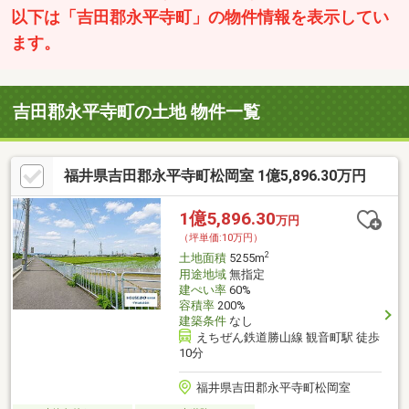
以下は「吉田郡永平寺町」の物件情報を表示してい
ます。
吉田郡永平寺町の土地 物件一覧
福井県吉田郡永平寺町松岡室 1億5,896.30万円
1億5,896.30
万円
（坪単価:10万円）
2
土地面積
5255m
用途地域
無指定
建ぺい率
60%
容積率
200%
建築条件
なし
えちぜん鉄道勝山線 観音町駅 徒歩
10分
福井県吉田郡永平寺町松岡室