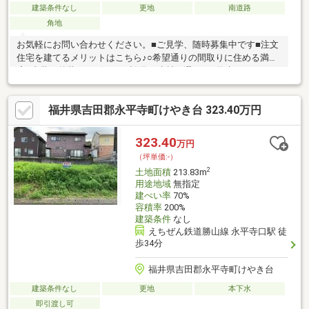
建築条件なし
更地
南道路
角地
お気軽にお問い合わせください。■ご見学、随時募集中です■注文
住宅を建てるメリットはこちら♪○希望通りの間取りに住める満足
度○内装、外装のデザイン、設備、建材を選べる○将来のリフォー
ムに備えやすい○総予算を施工会社に前もって伝えておけば、調
節は可能〇上下水道引込み無し〇測量前の為、面積・価格の確定
福井県吉田郡永平寺町けやき台 323.40万円
は測量後となります
323.40
万円
（坪単価:-）
2
土地面積
213.83m
用途地域
無指定
建ぺい率
70%
容積率
200%
建築条件
なし
えちぜん鉄道勝山線 永平寺口駅 徒
歩34分
福井県吉田郡永平寺町けやき台
建築条件なし
更地
本下水
即引渡し可