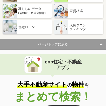
暮らしのデータ
家賃相場
(補助金・助成金情報)
人気タウン
住宅ローン
ランキング
ページトップに戻る
goo住宅・不動産
アプリ
大手不動産サイト
物件
の
を
まとめて検索！