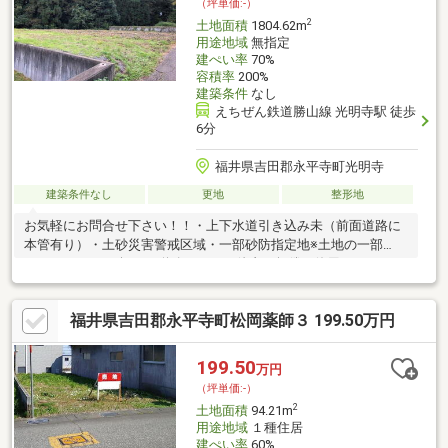
（坪単価:-）
2
土地面積
1804.62m
用途地域
無指定
建ぺい率
70%
容積率
200%
建築条件
なし
えちぜん鉄道勝山線 光明寺駅 徒歩
6分
福井県吉田郡永平寺町光明寺
建築条件なし
更地
整形地
お気軽にお問合せ下さい！！・上下水道引き込み未（前面道路に
本管有り）・土砂災害警戒区域・一部砂防指定地※土地の一部
111.68㎡（33.78坪）は道路であり、他者が無償で使用している
福井県吉田郡永平寺町松岡薬師３ 199.50万円
199.50
万円
（坪単価:-）
2
土地面積
94.21m
用途地域
１種住居
建ぺい率
60%