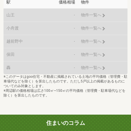
駅
価格相場
物件
山王
-
物件一覧へ
小舟渡
-
物件一覧へ
越前野中
-
物件一覧へ
保田
-
物件一覧へ
轟
-
物件一覧へ
※このデータはgoo住宅・不動産に掲載されている土地の平均価格（管理費・駐
車場代などを除く）を算出したものです。ただし5戸以上の掲載があるものに
ついてのみ対象とします。
※周辺駅の価格相場は広さ100㎡~150㎡の平均価格（管理費・駐車場代などを
除く）を算出したものです。
住まいのコラム