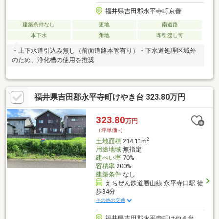
福井県吉田郡永平寺町京善
建築条件なし
更地
南道路
本下水
角地
即引渡し可
・上下水道引込み無し（前面道路本管有り）・下水道処理区域外
のため、浄化槽の使用を推奨
福井県吉田郡永平寺町けやき台 323.80万円
323.80
万円
（坪単価:-）
2
土地面積
214.11m
用途地域
無指定
建ぺい率
70%
容積率
200%
建築条件
なし
えちぜん鉄道勝山線 永平寺口駅 徒
歩34分
その他の交通
福井県吉田郡永平寺町けやき台