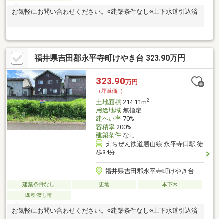
お気軽にお問い合わせください。※建築条件なし※上下水道引込済
福井県吉田郡永平寺町けやき台 323.90万円
323.90
万円
（坪単価:-）
2
土地面積
214.11m
用途地域
無指定
建ぺい率
70%
容積率
200%
建築条件
なし
えちぜん鉄道勝山線 永平寺口駅 徒
歩34分
福井県吉田郡永平寺町けやき台
建築条件なし
更地
本下水
即引渡し可
お気軽にお問い合わせください。※建築条件なし※上下水道引込済