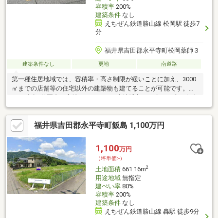
容積率
200%
建築条件
なし
えちぜん鉄道勝山線 松岡駅 徒歩7
分
福井県吉田郡永平寺町松岡薬師３
建築条件なし
更地
南道路
第一種住居地域では、容積率・高さ制限が緩いことに加え、3000
㎡までの店舗等の住宅以外の建築物も建てることが可能です。駅
から徒歩7分圏内に立地しています。土地購入をお考えの方に好条
件の売地が多数あります。建築条件がないため、お目当ての建築
会社やハウスメーカーで、思いのままのマイホームを建てること
福井県吉田郡永平寺町飯島 1,100万円
が可能です。
1,100
万円
（坪単価:-）
2
土地面積
661.16m
用途地域
無指定
建ぺい率
80%
容積率
200%
建築条件
なし
えちぜん鉄道勝山線 轟駅 徒歩9分