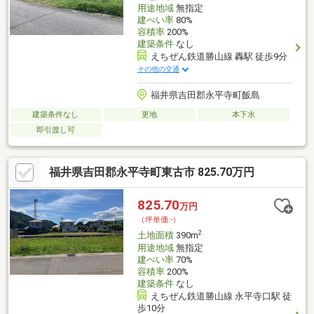
用途地域
無指定
建ぺい率
80%
容積率
200%
建築条件
なし
えちぜん鉄道勝山線 轟駅 徒歩9分
その他の交通
福井県吉田郡永平寺町飯島
建築条件なし
更地
本下水
即引渡し可
福井県吉田郡永平寺町東古市 825.70万円
825.70
万円
（坪単価:-）
2
土地面積
390m
用途地域
無指定
建ぺい率
70%
容積率
200%
建築条件
なし
えちぜん鉄道勝山線 永平寺口駅 徒
歩10分