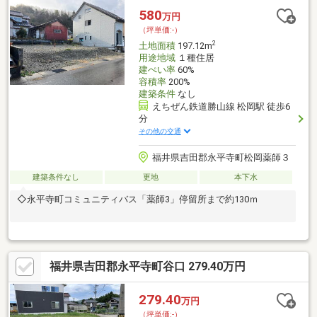
580
万円
（坪単価:-）
2
土地面積
197.12m
用途地域
１種住居
建ぺい率
60%
容積率
200%
建築条件
なし
えちぜん鉄道勝山線 松岡駅 徒歩6
分
その他の交通
福井県吉田郡永平寺町松岡薬師３
建築条件なし
更地
本下水
◇永平寺町コミュニティバス「薬師3」停留所まで約130ｍ
福井県吉田郡永平寺町谷口 279.40万円
279.40
万円
（坪単価:-）