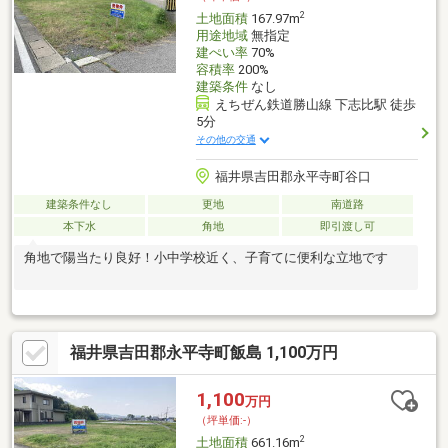
2
土地面積
167.97m
用途地域
無指定
建ぺい率
70%
容積率
200%
建築条件
なし
えちぜん鉄道勝山線 下志比駅 徒歩
5分
その他の交通
福井県吉田郡永平寺町谷口
建築条件なし
更地
南道路
本下水
角地
即引渡し可
角地で陽当たり良好！小中学校近く、子育てに便利な立地です
福井県吉田郡永平寺町飯島 1,100万円
1,100
万円
（坪単価:-）
2
土地面積
661.16m