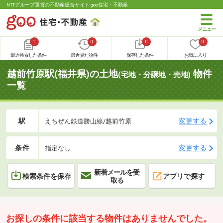
NTTグループ運営の不動産総合サイト goo住宅・不動産
1
0
0
0
最近検索した条件
最近見た物件
保存した条件
お気に入り
越前竹原駅(福井県)の土地
物件
(宅地・分譲地・売地)
一覧
駅
変更する
えちぜん鉄道勝山線/越前竹原
条件
変更する
指定なし
新着メールを受
検索条件を保存
アプリで探す
取る
お探しの条件に該当する物件はありませんでした。