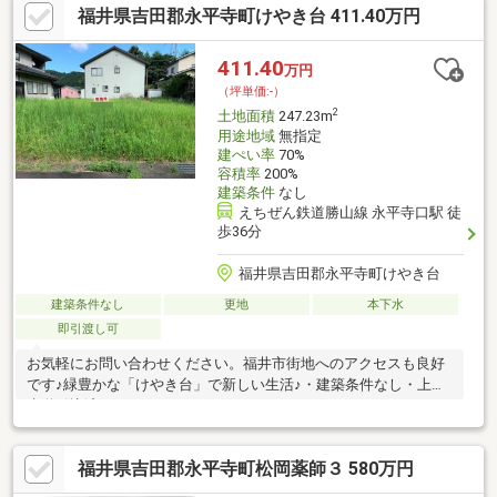
福井県吉田郡永平寺町けやき台 411.40万円
可能〇建築協定有り〇団地施設維持費、上下水道負担金要
411.40
万円
（坪単価:-）
2
土地面積
247.23m
用途地域
無指定
建ぺい率
70%
容積率
200%
建築条件
なし
えちぜん鉄道勝山線 永平寺口駅 徒
歩36分
福井県吉田郡永平寺町けやき台
建築条件なし
更地
本下水
即引渡し可
お気軽にお問い合わせください。福井市街地へのアクセスも良好
です♪緑豊かな「けやき台」で新しい生活♪・建築条件なし・上下
水道引込済
福井県吉田郡永平寺町松岡薬師３ 580万円