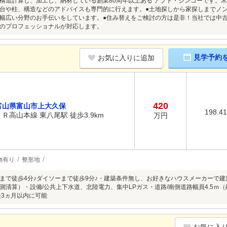
構造計算し、加工し、納材している創業80周年以上ある アプト・シンコーです。
台や柱、構造などのアドバイスも専門的に行えます。●土地探しから家探しまでノ
幅広い分野のお手伝いをしています。●住み替えをご検討の方は是非！当社では中
のプロフェッショナルが対応します。
見学予約
お気に入りに追加
420
富山県富山市上大久保
198.4
ＪＲ高山本線 東八尾駅 徒歩3.9km
万円
物有り
整形地
まで徒歩4分♪ダイソーまで徒歩9分♪・建築条件無し、お好きなハウスメーカーで
測清算）・設備/公共上下水道、北陸電力、集中LPガス・道路/南側道路幅員4.5ｍ（融
後3ヵ月以内に可能