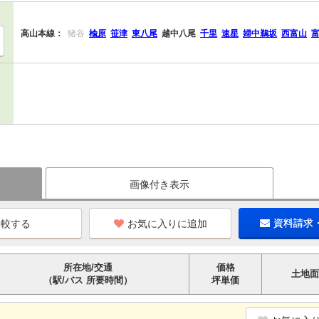
高山本線：
猪谷
楡原
笹津
東八尾
越中八尾
千里
速星
婦中鵜坂
西富山
画像付き表示
お気に入りに追加
資料請求
所在地/交通
価格
土地面
（駅/バス 所要時間）
坪単価