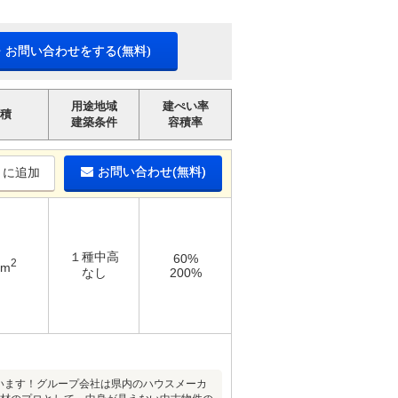
・お問い合わせをする(無料)
用途地域
建ぺい率
積
建築条件
容積率
お問い合わせ(無料)
りに追加
１種中高
60%
2
1m
なし
200%
います！グループ会社は県内のハウスメーカ