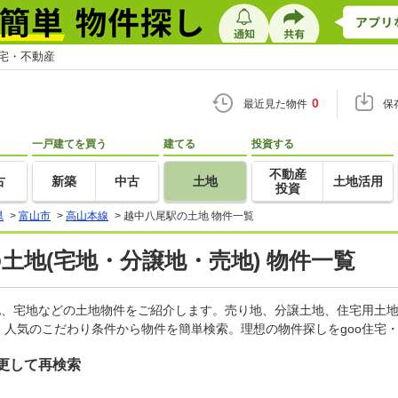
住宅・不動産
0
最近見た物件
保
一戸建てを買う
建てる
投資する
不動産
古
新築
中古
土地
土地活用
投資
県
>
富山市
>
高山本線
>
越中八尾駅の土地 物件一覧
の土地(宅地・分譲地・売地) 物件一覧
地、宅地などの土地物件をご紹介します。売り地、分譲土地、住宅用土地
人気のこだわり条件から物件を簡単検索。理想の物件探しをgoo住宅
更して再検索