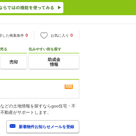
0
0
存した検索条件
お気に入り
売る
住みやすい街を探す
助成金
売却
情報
などの土地情報を探すならgoo住宅・不
・不動産がサポートします。