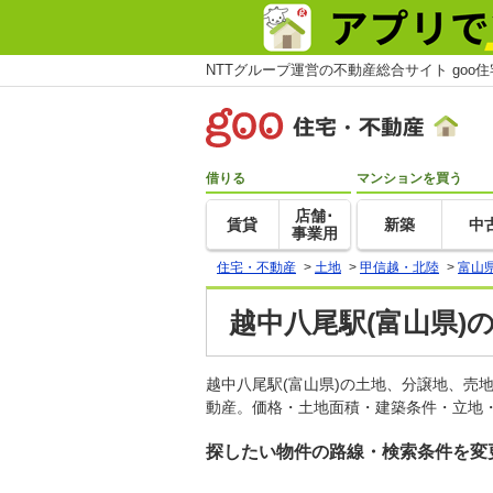
NTTグループ運営の不動産総合サイト goo
借りる
マンションを買う
店舗･
賃貸
新築
中
事業用
住宅・不動産
>
土地
>
甲信越・北陸
>
富山
越中八尾駅(富山県)
越中八尾駅(富山県)の土地、分譲地、売
動産。価格・土地面積・建築条件・立地・
探したい物件の路線・検索条件を変