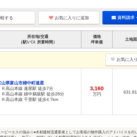
お気に入りに追加
資料請求
所在地/交通
価格
土地面
（駅/バス 所要時間）
坪単価
お気に入
富山県富山市婦中町速星
3,160
ＪＲ高山本線 速星駅 徒歩7分
631.8
ＪＲ高山本線 婦中鵜坂駅 徒歩28分
万円
ＪＲ高山本線 千里駅 徒歩4.7km
エーピーエスの強み☆●木材建材流通業者としてお客様の物件購入のアドバイスを行