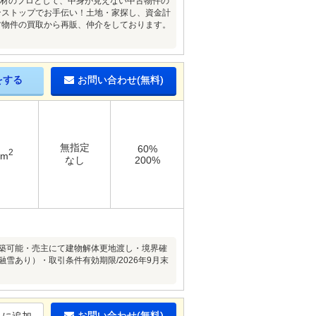
木材のプロとして、中身が見えない中古物件の
ンストップでお手伝い！土地・家探し、資金計
古物件の買取から再販、仲介をしております。
をする
お問い合わせ(無料)
無指定
60%
2
1m
なし
200%
建築可能・売主にて建物解体更地渡し・境界確
雪あり）・取引条件有効期限/2026年9月末
お問い合わせ(無料)