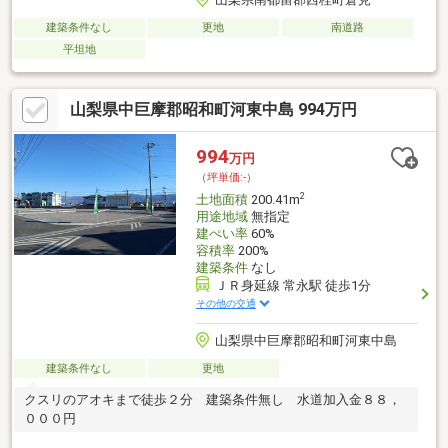
建築条件なし
更地
南道路
平坦地
山梨県中巨摩郡昭和町河東中島 994万円
994
万円
（坪単価:-）
2
土地面積
200.41m
用途地域
無指定
建ぺい率
60%
容積率
200%
建築条件
なし
ＪＲ身延線 常永駅 徒歩1分
その他の交通
山梨県中巨摩郡昭和町河東中島
建築条件なし
更地
クスリのアオキまで徒歩２分 建築条件無し 水道加入金８８，
０００円