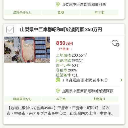
山梨県中巨摩郡昭和町河西
建築条件なし
更地
本下水
山梨県中巨摩郡昭和町紙漉阿原 850万円
850
万円
（坪単価:-）
2
土地面積
200.66m
用途地域
無指定
建ぺい率
60%
容積率
200%
建築条件
なし
ＪＲ身延線 常永駅 徒歩16分
山梨県中巨摩郡昭和町紙漉阿原
建築条件なし
本下水
上物有り
【地域に根付いて創業39年♪】甲府市・甲斐市・昭和町・笛吹
市・中央市・南アルプス市を中心に、山梨県内の土地・中古住
宅・分譲地・建売住宅など、幅広い不動産情報をご紹介しており
ます。「家を買いたい」「土地を探したい」「住み替えたい」な