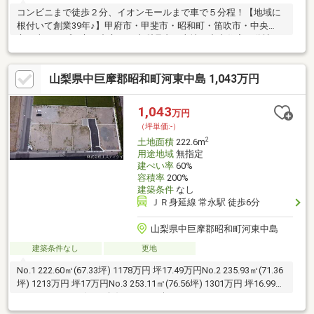
コンビニまで徒歩２分、イオンモールまで車で５分程！【地域に
根付いて創業39年♪】甲府市・甲斐市・昭和町・笛吹市・中央
市・南アルプス市を中心に、山梨県内の土地・中古住宅・分譲
地・建売住宅など、幅広い不動産情報をご紹介しております。
「家を買いたい」「土地を探したい」「住み替えたい」など、住
山梨県中巨摩郡昭和町河東中島 1,043万円
まいのことならお気軽にご相談ください。地域密着ならではの情
報力と経験を活かし、土地探しから新築・リフォーム、住宅ロー
ンのご相談まで丁寧にサポートいたします。
1,043
万円
（坪単価:-）
2
土地面積
222.6m
用途地域
無指定
建ぺい率
60%
容積率
200%
建築条件
なし
ＪＲ身延線 常永駅 徒歩6分
山梨県中巨摩郡昭和町河東中島
建築条件なし
更地
No.1 222.60㎡(67.33坪) 1178万円 坪17.49万円No.2 235.93㎡(71.36
坪) 1213万円 坪17万円No.3 253.11㎡(76.56坪) 1301万円 坪16.99万
円No.7 201.40㎡(60.92坪) 1096万円 坪17.99万円