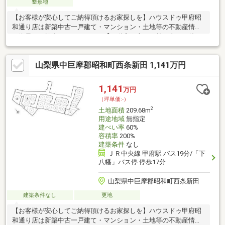
整形地
【お客様が安心してご納得頂けるお家探しを】ハウスドゥ甲府昭
和通り店は新築中古一戸建て・マンション・土地等の不動産情報
を逸早くご提供しております。【不動産の当たり前を当たり前に
しない】このテーマを第1に誠実かつ真摯に向き合い当店舗に関わ
る全てのお客様が幸せにお取引出来るようお約束致します。お家
山梨県中巨摩郡昭和町西条新田 1,141万円
のご購入は物件探しだけでなく、住宅ローン、リフォーム、火災
保険、お引越し等多々に渡るお手続きが必要です。全てのお手続
きを一貫し完結できるよう当店舗はワンストップサービスという
1,141
万円
独自のサービスをご提供しております。豊富な経験、専門知識を
（坪単価:-）
元に最適な物件・資金提案を致します。是非お気軽にご相談下さ
2
土地面積
209.68m
い！
用途地域
無指定
建ぺい率
60%
容積率
200%
建築条件
なし
ＪＲ中央線 甲府駅 バス19分/「下
八幡」バス停 停歩17分
山梨県中巨摩郡昭和町西条新田
建築条件なし
更地
【お客様が安心してご納得頂けるお家探しを】ハウスドゥ甲府昭
和通り店は新築中古一戸建て・マンション・土地等の不動産情報