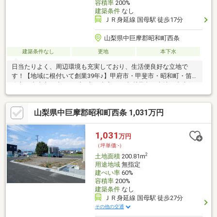
容積率
200%
建築条件
なし
ＪＲ身延線 国母駅 徒歩17分
山梨県中巨摩郡昭和町西条
建築条件なし
更地
本下水
日当たりよく、周辺環境も充実しており、生活便良好な立地で
す！【地域に根付いて創業39年♪】甲府市・甲斐市・昭和町・笛
吹市・中央市・南アルプス市を中心に、山梨県内の土地・中古住
宅・分譲地・建売住宅など、幅広い不動産情報をご紹介しており
ます。「家を買いたい」「土地を探したい」「住み替えたい」な
山梨県中巨摩郡昭和町西条 1,031万円
ど、住まいのことならお気軽にご相談ください。地域密着ならで
はの情報力と経験を活かし、土地探しから新築・リフォーム、住
宅ローンのご相談まで丁寧にサポートいたします。実際に現地を
1,031
万円
ご覧いただくことで、陽当たりや周辺環境など、写真だけでは伝
（坪単価:-）
わらない魅力も感じていただけます。
2
土地面積
200.81m
用途地域
無指定
建ぺい率
60%
容積率
200%
建築条件
なし
ＪＲ身延線 国母駅 徒歩27分
その他の交通