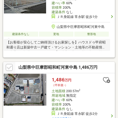
建ぺい率
60%
容積率
200%
建築条件
なし
ＪＲ身延線 常永駅 徒歩1分
山梨県中巨摩郡昭和町河東中島
建築条件なし
更地
整形地
【お客様が安心してご納得頂けるお家探しを】ハウスドゥ甲府昭
和通り店は新築中古一戸建て・マンション・土地等の不動産情報
を逸早くご提供しております。【不動産の当たり前を当たり前に
しない】このテーマを第1に誠実かつ真摯に向き合い当店舗に関わ
る全てのお客様が幸せにお取引出来るようお約束致します。お家
山梨県中巨摩郡昭和町河東中島 1,486万円
のご購入は物件探しだけでなく、住宅ローン、リフォーム、火災
保険、お引越し等多々に渡るお手続きが必要です。全てのお手続
きを一貫し完結できるよう当店舗はワンストップサービスという
1,486
万円
独自のサービスをご提供しております。豊富な経験、専門知識を
（坪単価:-）
元に最適な物件・資金提案を致します。是非お気軽にご相談下さ
2
土地面積
200.57m
い！
用途地域
無指定
建ぺい率
60%
容積率
200%
建築条件
なし
ＪＲ身延線 常永駅 徒歩2分