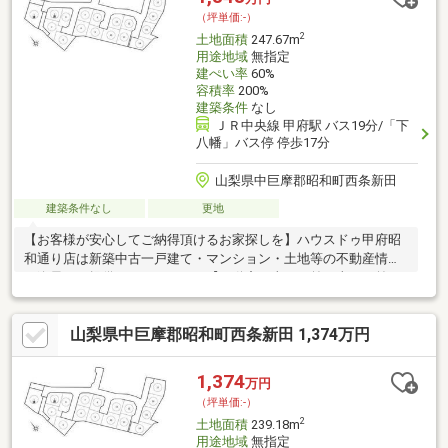
独自のサービスをご提供しております。豊富な経験、専門知識を
（坪単価:-）
元に最適な物件・資金提案を致します。是非お気軽にご相談下さ
2
土地面積
247.67m
い！
用途地域
無指定
建ぺい率
60%
容積率
200%
建築条件
なし
ＪＲ中央線 甲府駅 バス19分/「下
八幡」バス停 停歩17分
山梨県中巨摩郡昭和町西条新田
建築条件なし
更地
【お客様が安心してご納得頂けるお家探しを】ハウスドゥ甲府昭
和通り店は新築中古一戸建て・マンション・土地等の不動産情報
を逸早くご提供しております。【不動産の当たり前を当たり前に
しない】このテーマを第1に誠実かつ真摯に向き合い当店舗に関わ
る全てのお客様が幸せにお取引出来るようお約束致します。お家
山梨県中巨摩郡昭和町西条新田 1,374万円
のご購入は物件探しだけでなく、住宅ローン、リフォーム、火災
保険、お引越し等多々に渡るお手続きが必要です。全てのお手続
きを一貫し完結できるよう当店舗はワンストップサービスという
1,374
万円
独自のサービスをご提供しております。豊富な経験、専門知識を
（坪単価:-）
元に最適な物件・資金提案を致します。是非お気軽にご相談下さ
2
土地面積
239.18m
い！
用途地域
無指定