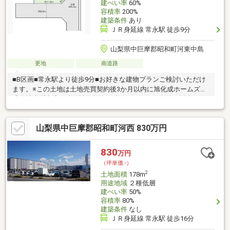
建ぺい率
60%
容積率
200%
建築条件
あり
ＪＲ身延線 常永駅 徒歩9分
山梨県中巨摩郡昭和町河東中島
更地
南道路
■B区画■常永駅より徒歩9分■お好きな建物プランご検討いただけ
ます。※この土地は土地売買契約後3か月以内に旭化成ホームズ株
式会社山梨支店と建築請負契約を締結することを条件に販売しま
す。※この期間内に建築しないことが確定した時または建築請負
契約が成立しなかった場合には土地売買契約は白紙となり受領し
山梨県中巨摩郡昭和町河西 830万円
た金員は無利息にて全額返還されます。◆ヘーベルハウス 参考プ
ラン◆ 建物本体価格 ： 約4780万円 （税込）※確認申請費用、窓
掛・照明、外構工事は含まれていません。※プランは一例です。
830
万円
プランはお客様が自由に決定できます。
（坪単価:-）
2
土地面積
178m
用途地域
２種低層
建ぺい率
50%
容積率
80%
建築条件
なし
ＪＲ身延線 常永駅 徒歩16分