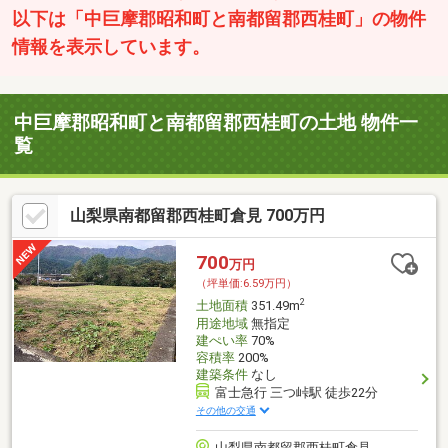
以下は「中巨摩郡昭和町と南都留郡西桂町」の物件
情報を表示しています。
中巨摩郡昭和町と南都留郡西桂町の土地 物件一
覧
山梨県南都留郡西桂町倉見 700万円
700
万円
（坪単価:6.59万円）
2
土地面積
351.49m
用途地域
無指定
建ぺい率
70%
容積率
200%
建築条件
なし
富士急行 三つ峠駅 徒歩22分
その他の交通
山梨県南都留郡西桂町倉見