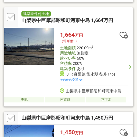
建築条件付土地
山梨県中巨摩郡昭和町河東中島 1,664万円
1,664
万円
（坪単価:-）
2
土地面積
220.09m
用途地域
無指定
建ぺい率
60%
容積率
200%
建築条件
あり
ＪＲ身延線 常永駅 徒歩14分
その他の交通
山梨県中巨摩郡昭和町河東中島
更地
南道路
本下水
山梨県中巨摩郡昭和町河東中島 1,450万円
1,450
万円