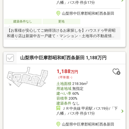
八幡」バス停 停歩17分
山梨県中巨摩郡昭和町西条新田
建築条件なし
更地
【お客様が安心してご納得頂けるお家探しを】ハウスドゥ甲府昭
和通り店は新築中古一戸建て・マンション・土地等の不動産情報
を逸早くご提供しております。【不動産の当たり前を当たり前に
しない】このテーマを第1に誠実かつ真摯に向き合い当店舗に関わ
る全てのお客様が幸せにお取引出来るようお約束致します。お家
山梨県中巨摩郡昭和町西条新田 1,188万円
のご購入は物件探しだけでなく、住宅ローン、リフォーム、火災
保険、お引越し等多々に渡るお手続きが必要です。全てのお手続
きを一貫し完結できるよう当店舗はワンストップサービスという
1,188
万円
独自のサービスをご提供しております。豊富な経験、専門知識を
（坪単価:-）
元に最適な物件・資金提案を致します。是非お気軽にご相談下さ
2
土地面積
218.36m
い！
用途地域
無指定
建ぺい率
60%
容積率
200%
建築条件
なし
ＪＲ中央線 甲府駅 バス19分/「下
八幡」バス停 停歩17分
山梨県中巨摩郡昭和町西条新田