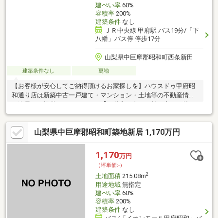
建ぺい率
60%
容積率
200%
建築条件
なし
ＪＲ中央線 甲府駅 バス19分/「下
八幡」バス停 停歩17分
山梨県中巨摩郡昭和町西条新田
建築条件なし
更地
【お客様が安心してご納得頂けるお家探しを】ハウスドゥ甲府昭
和通り店は新築中古一戸建て・マンション・土地等の不動産情報
を逸早くご提供しております。【不動産の当たり前を当たり前に
しない】このテーマを第1に誠実かつ真摯に向き合い当店舗に関わ
る全てのお客様が幸せにお取引出来るようお約束致します。お家
山梨県中巨摩郡昭和町築地新居 1,170万円
のご購入は物件探しだけでなく、住宅ローン、リフォーム、火災
保険、お引越し等多々に渡るお手続きが必要です。全てのお手続
きを一貫し完結できるよう当店舗はワンストップサービスという
1,170
万円
独自のサービスをご提供しております。豊富な経験、専門知識を
（坪単価:-）
元に最適な物件・資金提案を致します。是非お気軽にご相談下さ
2
土地面積
215.08m
い！
用途地域
無指定
建ぺい率
60%
容積率
200%
建築条件
なし