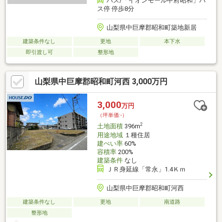
バス/「イオンモール甲府昭和」バ
ス停 停歩8分
山梨県中巨摩郡昭和町築地新居
建築条件なし
更地
本下水
即引渡し可
整形地
山梨県中巨摩郡昭和町河西 3,000万円
3,000
万円
（坪単価:-）
2
土地面積
396m
用途地域
１種住居
建ぺい率
60%
容積率
200%
建築条件
なし
ＪＲ身延線「常永」1.4Ｋｍ
山梨県中巨摩郡昭和町河西
建築条件なし
更地
南道路
整形地