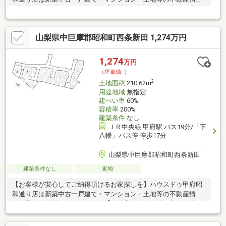
を逸早くご提供しております。【不動産の当たり前を当たり前に
しない】このテーマを第1に誠実かつ真摯に向き合い当店舗に関わ
る全てのお客様が幸せにお取引出来るようお約束致します。お家
山梨県中巨摩郡昭和町西条新田 1,274万円
のご購入は物件探しだけでなく、住宅ローン、リフォーム、火災
保険、お引越し等多々に渡るお手続きが必要です。全てのお手続
きを一貫し完結できるよう当店舗はワンストップサービスという
1,274
万円
独自のサービスをご提供しております。豊富な経験、専門知識を
（坪単価:-）
元に最適な物件・資金提案を致します。是非お気軽にご相談下さ
2
土地面積
210.62m
い！
用途地域
無指定
建ぺい率
60%
容積率
200%
建築条件
なし
ＪＲ中央線 甲府駅 バス19分/「下
八幡」バス停 停歩17分
山梨県中巨摩郡昭和町西条新田
建築条件なし
更地
【お客様が安心してご納得頂けるお家探しを】ハウスドゥ甲府昭
和通り店は新築中古一戸建て・マンション・土地等の不動産情報
を逸早くご提供しております。【不動産の当たり前を当たり前に
しない】このテーマを第1に誠実かつ真摯に向き合い当店舗に関わ
る全てのお客様が幸せにお取引出来るようお約束致します。お家