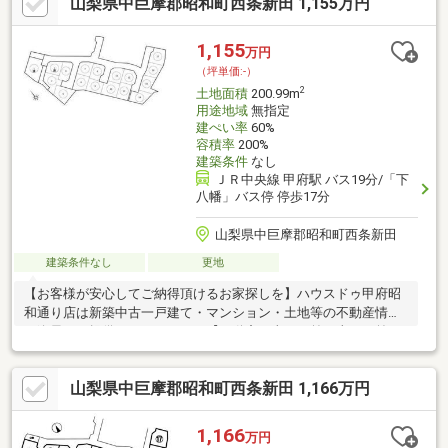
山梨県中巨摩郡昭和町西条新田 1,155万円
のご購入は物件探しだけでなく、住宅ローン、リフォーム、火災
保険、お引越し等多々に渡るお手続きが必要です。全てのお手続
きを一貫し完結できるよう当店舗はワンストップサービスという
1,155
万円
独自のサービスをご提供しております。豊富な経験、専門知識を
（坪単価:-）
元に最適な物件・資金提案を致します。是非お気軽にご相談下さ
2
土地面積
200.99m
い！
用途地域
無指定
建ぺい率
60%
容積率
200%
建築条件
なし
ＪＲ中央線 甲府駅 バス19分/「下
八幡」バス停 停歩17分
山梨県中巨摩郡昭和町西条新田
建築条件なし
更地
【お客様が安心してご納得頂けるお家探しを】ハウスドゥ甲府昭
和通り店は新築中古一戸建て・マンション・土地等の不動産情報
を逸早くご提供しております。【不動産の当たり前を当たり前に
しない】このテーマを第1に誠実かつ真摯に向き合い当店舗に関わ
る全てのお客様が幸せにお取引出来るようお約束致します。お家
山梨県中巨摩郡昭和町西条新田 1,166万円
のご購入は物件探しだけでなく、住宅ローン、リフォーム、火災
保険、お引越し等多々に渡るお手続きが必要です。全てのお手続
きを一貫し完結できるよう当店舗はワンストップサービスという
1,166
万円
独自のサービスをご提供しております。豊富な経験、専門知識を