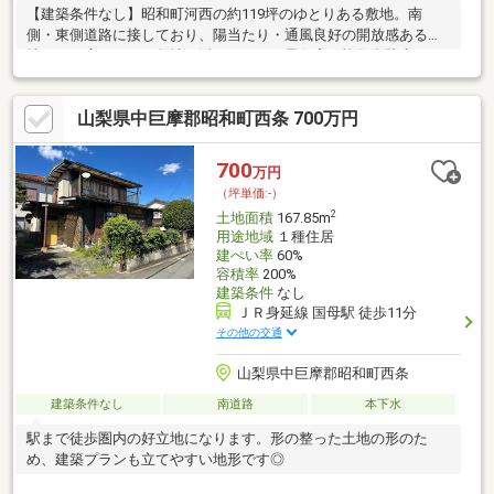
【建築条件なし】昭和町河西の約119坪のゆとりある敷地。南
側・東側道路に接しており、陽当たり・通風良好の開放感ある立
地です。広々とした敷地を活かして、平屋住宅や複数台駐車スペ
ース付きの住まい、二世帯住宅など多彩なプランをご検討いただ
けます。周辺には生活利便施設も点在しており、住環境も良好。
山梨県中巨摩郡昭和町西条 700万円
お好きなハウスメーカー・工務店で建築可能です。なお、上下水
道の引込みはなく、引込み工事費用等が別途必要となります。詳
細はお気軽にお問い合わせください。
700
万円
（坪単価:-）
2
土地面積
167.85m
用途地域
１種住居
建ぺい率
60%
容積率
200%
建築条件
なし
ＪＲ身延線 国母駅 徒歩11分
その他の交通
山梨県中巨摩郡昭和町西条
建築条件なし
南道路
本下水
駅まで徒歩圏内の好立地になります。形の整った土地の形のた
め、建築プランも立てやすい地形です◎