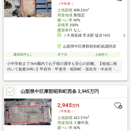
わらない魅力も感じていただけます。ご内見をご希望の際は、お
（坪単価:-）
気軽にお問い合わせください。
2
土地面積
408.22m
用途地域
無指定
建ぺい率
60%
容積率
200%
建築条件
なし
ＪＲ身延線 常永駅 徒歩16分
山梨県中巨摩郡昭和町紙漉阿原
建築条件なし
本下水
上物有り
小中学校まで1km圏内でお子様の通学も安心の距離。【地域に根
付いて創業39年♪】甲府市・甲斐市・昭和町・笛吹市・中央市・
南アルプス市を中心に、山梨県内の土地・中古住宅・分譲地・建
売住宅など、幅広い不動産情報をご紹介しております。「家を買
いたい」「土地を探したい」「住み替えたい」など、住まいのこ
山梨県中巨摩郡昭和町西条 2,945万円
とならお気軽にご相談ください。地域密着ならではの情報力と経
験を活かし、土地探しから新築・リフォーム、住宅ローンのご相
談まで丁寧にサポートいたします。実際に現地をご覧いただくこ
2,945
万円
とで、陽当たりや周辺環境など、写真だけでは伝わらない魅力も
（坪単価:-）
感じていただけます。
2
土地面積
423.37m
用途地域
１種中高
建ぺい率
60%