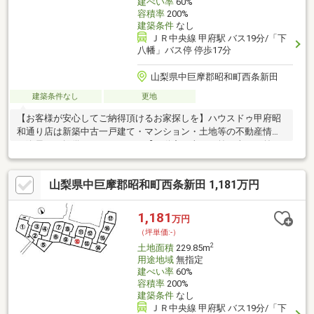
建ぺい率
60%
容積率
200%
建築条件
なし
ＪＲ中央線 甲府駅 バス19分/「下
八幡」バス停 停歩17分
山梨県中巨摩郡昭和町西条新田
建築条件なし
更地
【お客様が安心してご納得頂けるお家探しを】ハウスドゥ甲府昭
和通り店は新築中古一戸建て・マンション・土地等の不動産情報
を逸早くご提供しております。【不動産の当たり前を当たり前に
しない】このテーマを第1に誠実かつ真摯に向き合い当店舗に関わ
る全てのお客様が幸せにお取引出来るようお約束致します。お家
山梨県中巨摩郡昭和町西条新田 1,181万円
のご購入は物件探しだけでなく、住宅ローン、リフォーム、火災
保険、お引越し等多々に渡るお手続きが必要です。全てのお手続
きを一貫し完結できるよう当店舗はワンストップサービスという
1,181
万円
独自のサービスをご提供しております。豊富な経験、専門知識を
（坪単価:-）
元に最適な物件・資金提案を致します。是非お気軽にご相談下さ
2
土地面積
229.85m
い！
用途地域
無指定
建ぺい率
60%
容積率
200%
建築条件
なし
ＪＲ中央線 甲府駅 バス19分/「下