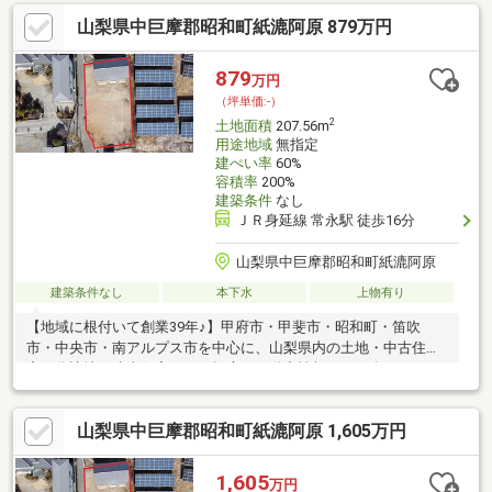
ど、住まいのことならお気軽にご相談ください。地域密着ならで
山梨県中巨摩郡昭和町紙漉阿原 879万円
はの情報力と経験を活かし、土地探しから新築・リフォーム、住
宅ローンのご相談まで丁寧にサポートいたします。実際に現地を
ご覧いただくことで、陽当たりや周辺環境など、写真だけでは伝
879
万円
わらない魅力も感じていただけます。ご内見をご希望の際は、お
（坪単価:-）
気軽にお問い合わせください。お問い合わせ先：055-222-6405
2
土地面積
207.56m
用途地域
無指定
建ぺい率
60%
容積率
200%
建築条件
なし
ＪＲ身延線 常永駅 徒歩16分
山梨県中巨摩郡昭和町紙漉阿原
建築条件なし
本下水
上物有り
【地域に根付いて創業39年♪】甲府市・甲斐市・昭和町・笛吹
市・中央市・南アルプス市を中心に、山梨県内の土地・中古住
宅・分譲地・建売住宅など、幅広い不動産情報をご紹介しており
ます。「家を買いたい」「土地を探したい」「住み替えたい」な
ど、住まいのことならお気軽にご相談ください。地域密着ならで
山梨県中巨摩郡昭和町紙漉阿原 1,605万円
はの情報力と経験を活かし、土地探しから新築・リフォーム、住
宅ローンのご相談まで丁寧にサポートいたします。実際に現地を
ご覧いただくことで、陽当たりや周辺環境など、写真だけでは伝
1,605
万円