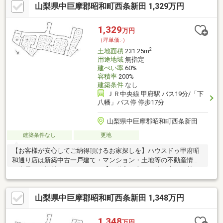
山梨県中巨摩郡昭和町西条新田 1,329万円
のご購入は物件探しだけでなく、住宅ローン、リフォーム、火災
保険、お引越し等多々に渡るお手続きが必要です。全てのお手続
きを一貫し完結できるよう当店舗はワンストップサービスという
1,329
万円
独自のサービスをご提供しております。豊富な経験、専門知識を
（坪単価:-）
元に最適な物件・資金提案を致します。是非お気軽にご相談下さ
2
土地面積
231.25m
い！
用途地域
無指定
建ぺい率
60%
容積率
200%
建築条件
なし
ＪＲ中央線 甲府駅 バス19分/「下
八幡」バス停 停歩17分
山梨県中巨摩郡昭和町西条新田
建築条件なし
更地
【お客様が安心してご納得頂けるお家探しを】ハウスドゥ甲府昭
和通り店は新築中古一戸建て・マンション・土地等の不動産情報
を逸早くご提供しております。【不動産の当たり前を当たり前に
しない】このテーマを第1に誠実かつ真摯に向き合い当店舗に関わ
る全てのお客様が幸せにお取引出来るようお約束致します。お家
山梨県中巨摩郡昭和町西条新田 1,348万円
のご購入は物件探しだけでなく、住宅ローン、リフォーム、火災
保険、お引越し等多々に渡るお手続きが必要です。全てのお手続
きを一貫し完結できるよう当店舗はワンストップサービスという
1,348
万円