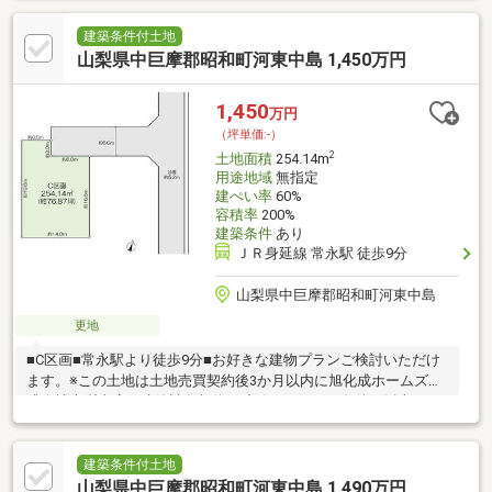
建築条件付土地
山梨県中巨摩郡昭和町河東中島 1,450万円
1,450
万円
（坪単価:-）
2
土地面積
254.14m
用途地域
無指定
建ぺい率
60%
容積率
200%
建築条件
あり
ＪＲ身延線 常永駅 徒歩9分
山梨県中巨摩郡昭和町河東中島
更地
■C区画■常永駅より徒歩9分■お好きな建物プランご検討いただけ
ます。※この土地は土地売買契約後3か月以内に旭化成ホームズ株
式会社山梨支店と建築請負契約を締結することを条件に販売しま
す。※この期間内に建築しないことが確定した時または建築請負
契約が成立しなかった場合には土地売買契約は白紙となり受領し
た金員は無利息にて全額返還されます。◆ヘーベルハウス 参考プ
建築条件付土地
ラン◆ 建物本体価格 ： 約4650万円 （税込）※確認申請費用、窓
山梨県中巨摩郡昭和町河東中島 1,490万円