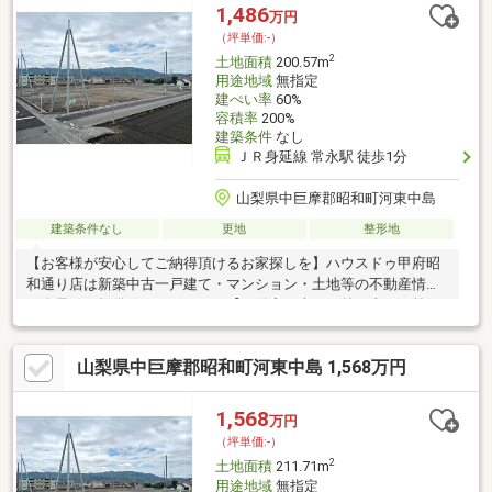
きを一貫し完結できるよう当店舗はワンストップサービスという
1,486
万円
独自のサービスをご提供しております。豊富な経験、専門知識を
（坪単価:-）
元に最適な物件・資金提案を致します。是非お気軽にご相談下さ
2
土地面積
200.57m
い！
用途地域
無指定
建ぺい率
60%
容積率
200%
建築条件
なし
ＪＲ身延線 常永駅 徒歩1分
山梨県中巨摩郡昭和町河東中島
建築条件なし
更地
整形地
【お客様が安心してご納得頂けるお家探しを】ハウスドゥ甲府昭
和通り店は新築中古一戸建て・マンション・土地等の不動産情報
を逸早くご提供しております。【不動産の当たり前を当たり前に
しない】このテーマを第1に誠実かつ真摯に向き合い当店舗に関わ
る全てのお客様が幸せにお取引出来るようお約束致します。お家
山梨県中巨摩郡昭和町河東中島 1,568万円
のご購入は物件探しだけでなく、住宅ローン、リフォーム、火災
保険、お引越し等多々に渡るお手続きが必要です。全てのお手続
きを一貫し完結できるよう当店舗はワンストップサービスという
1,568
万円
独自のサービスをご提供しております。豊富な経験、専門知識を
（坪単価:-）
元に最適な物件・資金提案を致します。是非お気軽にご相談下さ
2
土地面積
211.71m
い！
用途地域
無指定