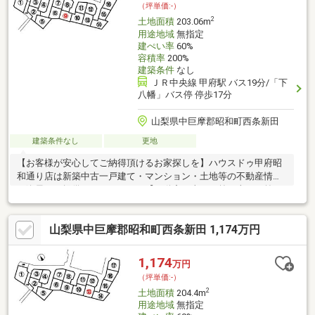
（坪単価:-）
元に最適な物件・資金提案を致します。是非お気軽にご相談下さ
2
土地面積
203.06m
い！
用途地域
無指定
建ぺい率
60%
容積率
200%
建築条件
なし
ＪＲ中央線 甲府駅 バス19分/「下
八幡」バス停 停歩17分
山梨県中巨摩郡昭和町西条新田
建築条件なし
更地
【お客様が安心してご納得頂けるお家探しを】ハウスドゥ甲府昭
和通り店は新築中古一戸建て・マンション・土地等の不動産情報
を逸早くご提供しております。【不動産の当たり前を当たり前に
しない】このテーマを第1に誠実かつ真摯に向き合い当店舗に関わ
る全てのお客様が幸せにお取引出来るようお約束致します。お家
山梨県中巨摩郡昭和町西条新田 1,174万円
のご購入は物件探しだけでなく、住宅ローン、リフォーム、火災
保険、お引越し等多々に渡るお手続きが必要です。全てのお手続
きを一貫し完結できるよう当店舗はワンストップサービスという
1,174
万円
独自のサービスをご提供しております。豊富な経験、専門知識を
（坪単価:-）
元に最適な物件・資金提案を致します。是非お気軽にご相談下さ
2
土地面積
204.4m
い！
用途地域
無指定