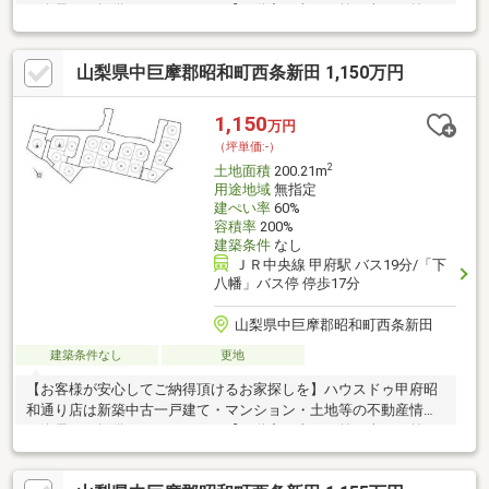
を逸早くご提供しております。【不動産の当たり前を当たり前に
しない】このテーマを第1に誠実かつ真摯に向き合い当店舗に関わ
る全てのお客様が幸せにお取引出来るようお約束致します。お家
山梨県中巨摩郡昭和町西条新田 1,150万円
のご購入は物件探しだけでなく、住宅ローン、リフォーム、火災
保険、お引越し等多々に渡るお手続きが必要です。全てのお手続
きを一貫し完結できるよう当店舗はワンストップサービスという
1,150
万円
独自のサービスをご提供しております。豊富な経験、専門知識を
（坪単価:-）
元に最適な物件・資金提案を致します。是非お気軽にご相談下さ
2
土地面積
200.21m
い！
用途地域
無指定
建ぺい率
60%
容積率
200%
建築条件
なし
ＪＲ中央線 甲府駅 バス19分/「下
八幡」バス停 停歩17分
山梨県中巨摩郡昭和町西条新田
建築条件なし
更地
【お客様が安心してご納得頂けるお家探しを】ハウスドゥ甲府昭
和通り店は新築中古一戸建て・マンション・土地等の不動産情報
を逸早くご提供しております。【不動産の当たり前を当たり前に
しない】このテーマを第1に誠実かつ真摯に向き合い当店舗に関わ
る全てのお客様が幸せにお取引出来るようお約束致します。お家