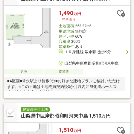
掛・照明、外構工事は含まれていません。※プランは一例です。
プランはお客様が自由に決定できます。
1,490
万円
（坪単価:-）
2
土地面積
253.22m
用途地域
無指定
建ぺい率
60%
容積率
200%
建築条件
あり
ＪＲ身延線 常永駅 徒歩9分
山梨県中巨摩郡昭和町河東中島
更地
南道路
■A区画■常永駅より徒歩9分■お好きな建物プランご検討いただけ
ます。※この土地は土地売買契約後3か月以内に旭化成ホームズ株
式会社山梨支店と建築請負契約を締結することを条件に販売しま
す。※この期間内に建築しないことが確定した時または建築請負
契約が成立しなかった場合には土地売買契約は白紙となり受領し
た金員は無利息にて全額返還されます。◆ヘーベルハウス 参考プ
建築条件付土地
ラン◆ 建物本体価格 ： 約4980万円 （税込）※確認申請費用、窓
山梨県中巨摩郡昭和町河東中島 1,510万円
掛・照明、外構工事は含まれていません。※プランは一例です。
プランはお客様が自由に決定できます。
1,510
万円