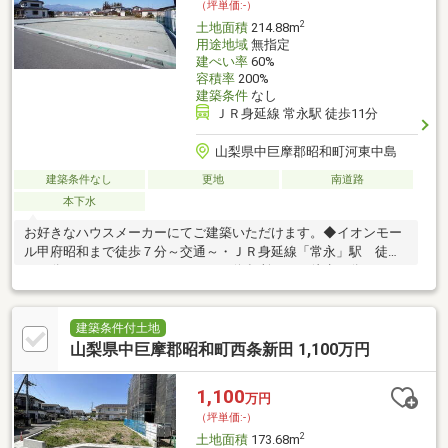
（坪単価:-）
2
土地面積
214.88m
用途地域
無指定
建ぺい率
60%
容積率
200%
建築条件
なし
ＪＲ身延線 常永駅 徒歩11分
山梨県中巨摩郡昭和町河東中島
建築条件なし
更地
南道路
本下水
お好きなハウスメーカーにてご建築いただけます。◆イオンモー
ル甲府昭和まで徒歩７分～交通～・ＪＲ身延線「常永」駅 徒歩
１１分・イオンモールシャトルバス停留所まで 徒歩５分 ＪＲ
中央線「甲府」駅まで バスで２５分・中央自動車道「甲府昭和
Ｉ．Ｃ．」まで車で約１０分（約３．５ｋｍ）
建築条件付土地
山梨県中巨摩郡昭和町西条新田 1,100万円
1,100
万円
（坪単価:-）
2
土地面積
173.68m