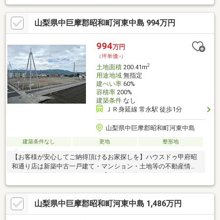
山梨県中巨摩郡昭和町河東中島 994万円
994
万円
（坪単価:-）
2
土地面積
200.41m
用途地域
無指定
建ぺい率
60%
容積率
200%
建築条件
なし
ＪＲ身延線 常永駅 徒歩1分
山梨県中巨摩郡昭和町河東中島
建築条件なし
更地
整形地
【お客様が安心してご納得頂けるお家探しを】ハウスドゥ甲府昭
和通り店は新築中古一戸建て・マンション・土地等の不動産情報
を逸早くご提供しております。【不動産の当たり前を当たり前に
しない】このテーマを第1に誠実かつ真摯に向き合い当店舗に関わ
る全てのお客様が幸せにお取引出来るようお約束致します。お家
山梨県中巨摩郡昭和町河東中島 1,486万円
のご購入は物件探しだけでなく、住宅ローン、リフォーム、火災
保険、お引越し等多々に渡るお手続きが必要です。全てのお手続