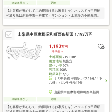
建築条件なし
更地
【お客様が安心してご納得頂けるお家探しを】ハウスドゥ甲府昭
和通り店は新築中古一戸建て・マンション・土地等の不動産情報
を逸早くご提供しております。【不動産の当たり前を当たり前に
しない】このテーマを第1に誠実かつ真摯に向き合い当店舗に関わ
る全てのお客様が幸せにお取引出来るようお約束致します。お家
山梨県中巨摩郡昭和町西条新田 1,193万円
のご購入は物件探しだけでなく、住宅ローン、リフォーム、火災
保険、お引越し等多々に渡るお手続きが必要です。全てのお手続
きを一貫し完結できるよう当店舗はワンストップサービスという
1,193
万円
独自のサービスをご提供しております。豊富な経験、専門知識を
（坪単価:-）
元に最適な物件・資金提案を致します。是非お気軽にご相談下さ
2
土地面積
219.12m
い！
用途地域
無指定
建ぺい率
60%
容積率
200%
建築条件
なし
ＪＲ中央線 甲府駅 バス19分/「下
八幡」バス停 停歩17分
山梨県中巨摩郡昭和町西条新田
建築条件なし
更地
【お客様が安心してご納得頂けるお家探しを】ハウスドゥ甲府昭
和通り店は新築中古一戸建て・マンション・土地等の不動産情報