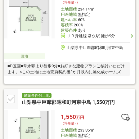
（坪単価:-）
2
土地面積
234.14m
用途地域
無指定
建ぺい率
60%
容積率
200%
建築条件
あり
ＪＲ身延線 常永駅 徒歩9分
山梨県中巨摩郡昭和町河東中島
更地
■D区画■常永駅より徒歩9分■お好きな建物プランご検討いただけ
ます。※この土地は土地売買契約後3か月以内に旭化成ホームズ株
式会社山梨支店と建築請負契約を締結することを条件に販売しま
す。※この期間内に建築しないことが確定した時または建築請負
契約が成立しなかった場合には土地売買契約は白紙となり受領し
た金員は無利息にて全額返還されます。◆ヘーベルハウス 参考プ
建築条件付土地
ラン◆ 建物本体価格 ： 約4550万円 （税込）※確認申請費用、窓
山梨県中巨摩郡昭和町河東中島 1,550万円
掛・照明、外構工事は含まれていません。※プランは一例です。
プランはお客様が自由に決定できます。
1,550
万円
（坪単価:-）
2
土地面積
233.85m
用途地域
無指定