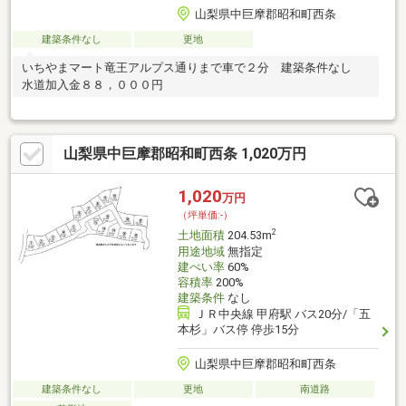
山梨県中巨摩郡昭和町西条
建築条件なし
更地
いちやまマート竜王アルプス通りまで車で２分 建築条件なし
水道加入金８８，０００円
山梨県中巨摩郡昭和町西条 1,020万円
1,020
万円
（坪単価:-）
2
土地面積
204.53m
用途地域
無指定
建ぺい率
60%
容積率
200%
建築条件
なし
ＪＲ中央線 甲府駅 バス20分/「五
本杉」バス停 停歩15分
山梨県中巨摩郡昭和町西条
建築条件なし
更地
南道路