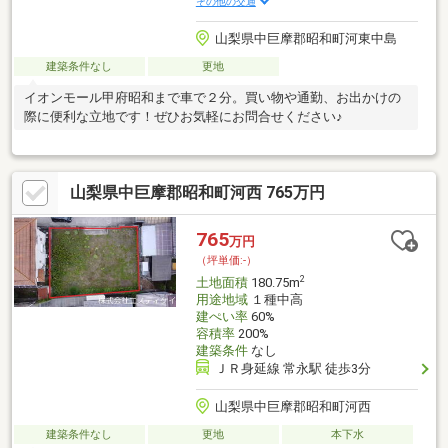
その他の交通
山梨県中巨摩郡昭和町河東中島
建築条件なし
更地
イオンモール甲府昭和まで車で２分。買い物や通勤、お出かけの
際に便利な立地です！ぜひお気軽にお問合せください♪
山梨県中巨摩郡昭和町河西 765万円
765
万円
（坪単価:-）
2
土地面積
180.75m
用途地域
１種中高
建ぺい率
60%
容積率
200%
建築条件
なし
ＪＲ身延線 常永駅 徒歩3分
山梨県中巨摩郡昭和町河西
建築条件なし
更地
本下水