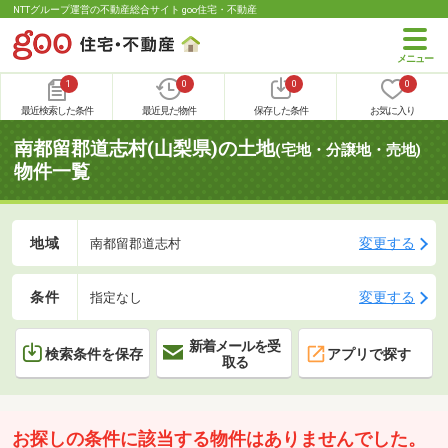
NTTグループ運営の不動産総合サイト goo住宅・不動産
1
0
0
0
最近検索した条件
最近見た物件
保存した条件
お気に入り
南都留郡道志村(山梨県)の土地
(宅地・分譲地・売地)
物件一覧
地域
変更する
南都留郡道志村
条件
変更する
指定なし
新着メールを受
検索条件を保存
アプリで探す
取る
お探しの条件に該当する物件はありませんでした。