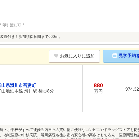
即引渡し可
装置付き！浜加積保育園まで600ｍ。
見学予約
お気に入りに追加
880
富山県滑川市吾妻町
974.3
富山地鉄本線 滑川駅 徒歩8分
万円
所・小学校がすべて徒歩圏内日々の買い物に便利なコンビニやドラッグストアも徒
、地域医療の中核病院、滑川病院も徒歩圏内安心感の高さはもちろん、医療関連施