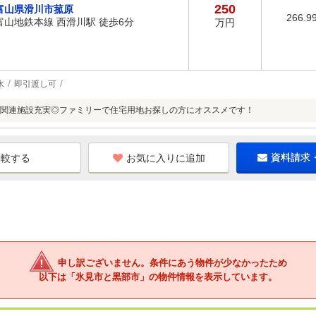
250
富山県滑川市菰原
266.9
富山地鉄本線 西滑川駅 徒歩6分
万円
水
即引渡し可
関連施設充実◎ファミリーで住宅用地お探しの方にオススメです！
お気に入りに追加
資料請求
申し訳ございません。条件にあう物件が少なかったため
以下は「氷見市と黒部市」の物件情報を表示しています。