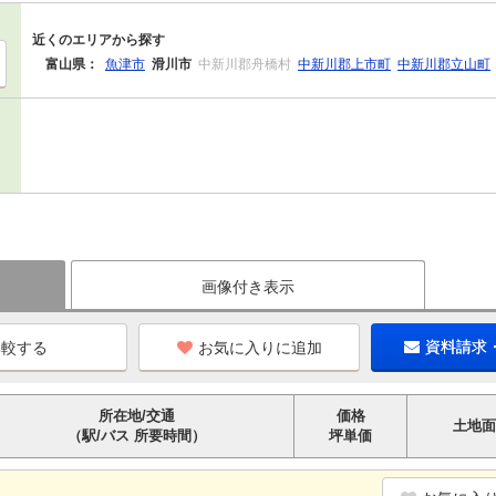
近くのエリアから探す
富山県：
魚津市
滑川市
中新川郡舟橋村
中新川郡上市町
中新川郡立山町
画像付き表示
お気に入りに追加
資料請求
所在地/交通
価格
土地面
（駅/バス 所要時間）
坪単価