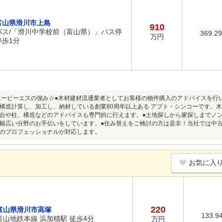
富山県滑川市上島
910
バス/「滑川中学校前（富山県）」バス停
369.2
万円
停歩1分
エーピーエスの強み☆●木材建材流通業者としてお客様の物件購入のアドバイスを行
構造計算し、加工し、納材している創業80周年以上ある アプト・シンコーです。
台や柱、構造などのアドバイスも専門的に行えます。●土地探しから家探しまでノ
幅広い分野のお手伝いをしています。●住み替えをご検討の方は是非！当社では中
のプロフェッショナルが対応します。
お気に入
220
富山県滑川市高塚
133.9
富山地鉄本線 浜加積駅 徒歩4分
万円