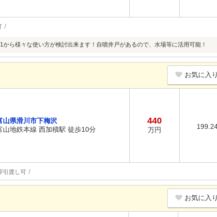
可
1から様々な使い方が検討出来ます！自噴井戸があるので、水場等に活用可能！
お気に入
440
富山県滑川市下梅沢
199.2
富山地鉄本線 西加積駅 徒歩10分
万円
即引渡し可
お気に入