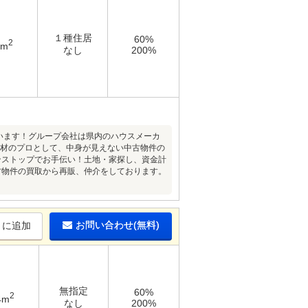
１種住居
60%
2
9m
なし
200%
います！グループ会社は県内のハウスメーカ
木材のプロとして、中身が見えない中古物件の
ンストップでお手伝い！土地・家探し、資金計
古物件の買取から再販、仲介をしております。
お問い合わせ(無料)
りに追加
無指定
60%
2
4m
なし
200%