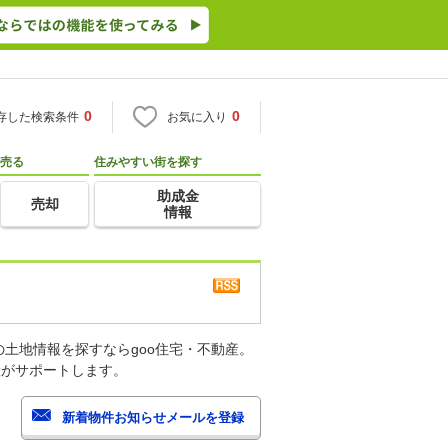
0
0
存した検索条件
お気に入り
売る
住みやすい街を探す
助成金
売却
情報
土地情報を探すならgoo住宅・不動産。
産がサポートします。