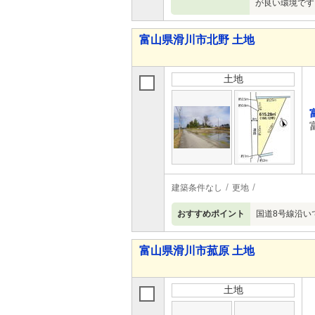
が良い環境です
富山県滑川市北野 土地
土地
建築条件なし
更地
おすすめポイント
国道8号線沿い
富山県滑川市菰原 土地
土地