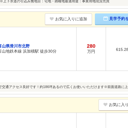
※上下水道の引込み無地目：宅地・雑種地最適用途：事業用地現況売買
見学予約
お気に入りに追加
280
富山県滑川市北野
615.2
富山地鉄本線 浜加積駅 徒歩30分
万円
で交通アクセス良好です！約186坪あるので広くお使いいただけます※前面道路に
お気に入