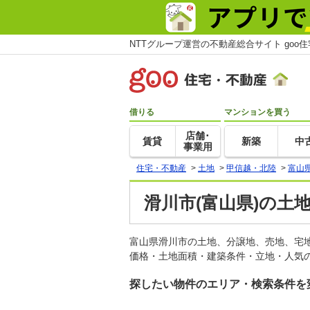
NTTグループ運営の不動産総合サイト goo
借りる
マンションを買う
店舗･
賃貸
新築
中
事業用
住宅・不動産
>
土地
>
甲信越・北陸
>
富山
滑川市(富山県)の土
富山県滑川市の土地、分譲地、売地、宅
価格・土地面積・建築条件・立地・人気の
探したい物件のエリア・検索条件を