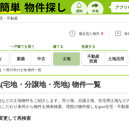
住宅・不動産
0
最近見た物件
保
一戸建てを買う
建てる
投資する
不動産
古
新築
中古
土地
土地活用
投資
県
>
滑川市の土地 物件一覧
地(宅地・分譲地・売地) 物件一覧
地などの土地物件をご紹介します。売り地、分譲土地、住宅用土地などの
こだわり条件から物件を簡単検索。理想の物件探しをgoo住宅・不動
変更して再検索