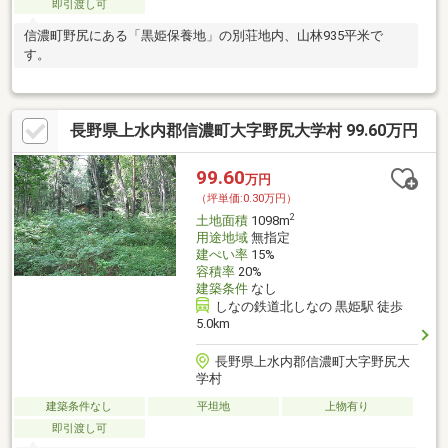
即引渡し可
信濃町野尻にある「黒姫保養地」の別荘地内、山林935平米で
す。
長野県上水内郡信濃町大字野尻大学村 99.60万円
99.60
万円
（坪単価:0.30万円）
2
土地面積
1098m
用途地域
無指定
建ぺい率
15%
容積率
20%
建築条件
なし
しなの鉄道北しなの 黒姫駅 徒歩
5.0km
長野県上水内郡信濃町大字野尻大
学村
建築条件なし
平坦地
上物有り
即引渡し可