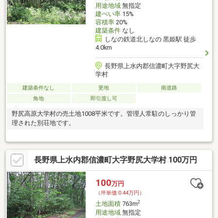
用途地域
無指定
建ぺい率
15%
容積率
20%
建築条件
なし
しなの鉄道北しなの 黒姫駅 徒歩
4.0km
長野県上水内郡信濃町大字野尻大
学村
建築条件なし
更地
南道路
角地
即引渡し可
野尻高原大学村の売土地1008平米です。管理人常駐のしっかり管
理された別荘地です。
長野県上水内郡信濃町大字野尻大学村 100万円
100
万円
（坪単価:0.44万円）
2
土地面積
763m
用途地域
無指定