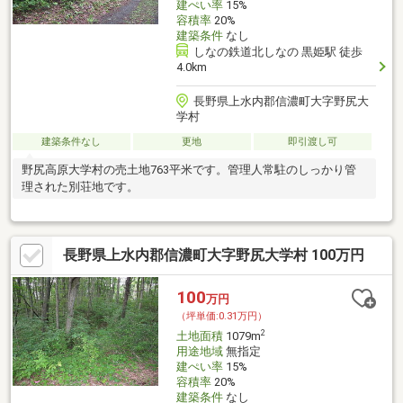
建ぺい率
15%
容積率
20%
建築条件
なし
しなの鉄道北しなの 黒姫駅 徒歩
4.0km
長野県上水内郡信濃町大字野尻大
学村
建築条件なし
更地
即引渡し可
野尻高原大学村の売土地763平米です。管理人常駐のしっかり管
理された別荘地です。
長野県上水内郡信濃町大字野尻大学村 100万円
100
万円
（坪単価:0.31万円）
2
土地面積
1079m
用途地域
無指定
建ぺい率
15%
容積率
20%
建築条件
なし