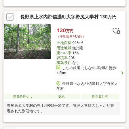
長野県上水内郡信濃町大字野尻大学村 130万円
130
万円
（坪単価:0.44万円）
2
土地面積
995m
用途地域
無指定
建ぺい率
15%
容積率
20%
建築条件
なし
しなの鉄道北しなの 黒姫駅 徒歩
4.8km
長野県上水内郡信濃町大字野尻大
学村
建築条件なし
更地
即引渡し可
野尻高原大学村の売土地995平米です。管理人常駐のしっかり管
理された別荘地です。