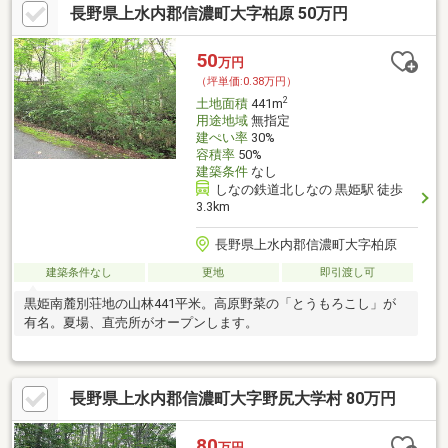
長野県上水内郡信濃町大字柏原 50万円
50
万円
（坪単価:0.38万円）
2
土地面積
441m
用途地域
無指定
建ぺい率
30%
容積率
50%
建築条件
なし
しなの鉄道北しなの 黒姫駅 徒歩
3.3km
長野県上水内郡信濃町大字柏原
建築条件なし
更地
即引渡し可
黒姫南麓別荘地の山林441平米。高原野菜の「とうもろこし」が
有名。夏場、直売所がオープンします。
長野県上水内郡信濃町大字野尻大学村 80万円
80
万円