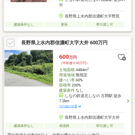
分
長野県上水内郡信濃町大字野尻
建築条件なし
更地
即引渡し可
長野県上水内郡信濃町大字大井 600万円
600
万円
（坪単価:0.45万円）
2
土地面積
4484m
用途地域
無指定
建ぺい率
60%
容積率
200%
建築条件
なし
しなの鉄道北しなの 古間駅 徒歩
7.2km
その他の交通
長野県上水内郡信濃町大字大井
建築条件なし
南道路
即引渡し可