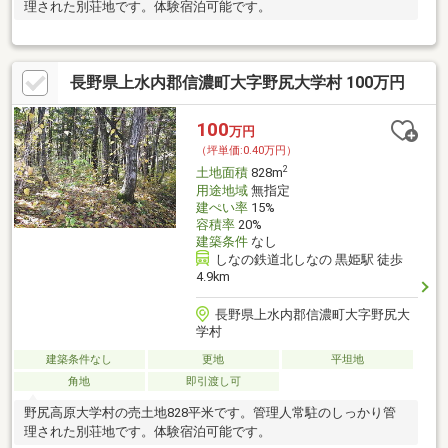
理された別荘地です。体験宿泊可能です。
長野県上水内郡信濃町大字野尻大学村 100万円
100
万円
（坪単価:0.40万円）
2
土地面積
828m
用途地域
無指定
建ぺい率
15%
容積率
20%
建築条件
なし
しなの鉄道北しなの 黒姫駅 徒歩
4.9km
長野県上水内郡信濃町大字野尻大
学村
建築条件なし
更地
平坦地
角地
即引渡し可
野尻高原大学村の売土地828平米です。管理人常駐のしっかり管
理された別荘地です。体験宿泊可能です。