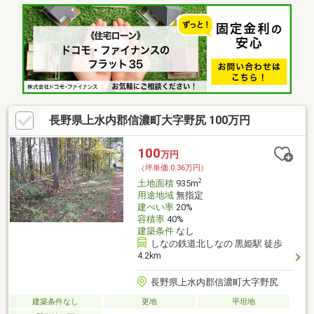
長野県上水内郡信濃町大字野尻 100万円
100
万円
（坪単価:0.36万円）
2
土地面積
935m
用途地域
無指定
建ぺい率
20%
容積率
40%
建築条件
なし
しなの鉄道北しなの 黒姫駅 徒歩
4.2km
長野県上水内郡信濃町大字野尻
建築条件なし
更地
平坦地