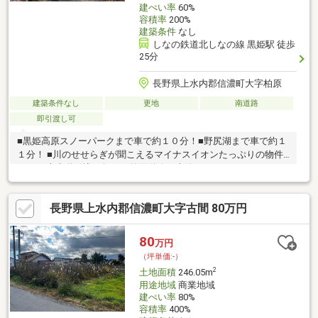
建ぺい率
60%
容積率
200%
建築条件
なし
しなの鉄道北しなの線 黒姫駅 徒歩
25分
長野県上水内郡信濃町大字柏原
建築条件なし
更地
南道路
即引渡し可
■黒姫高原スノーパークまで車で約１０分！■野尻湖まで車で約１
１分！ ■川のせせらぎが聞こえるマイナスイオンたっぷりの物件
です♪※上水道引込み無し（前面道路に本管あり）
長野県上水内郡信濃町大字古間 80万円
80
万円
（坪単価:-）
2
土地面積
246.05m
用途地域
商業地域
建ぺい率
80%
容積率
400%