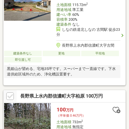
2
土地面積
115.72m
用途地域
準工業
建ぺい率
60%
容積率
200%
建築条件
なし
しなの鉄道北しなの 古間駅 徒歩23
分
長野県上水内郡信濃町大字古間
建築条件なし
更地
平坦地
即引渡し可
黒姫山が望める、宅地35坪です。スーパーまで一直線です。下水
道供給区域外のため、浄化槽設置要す。
長野県上水内郡信濃町大字柏原 100万円
100
万円
（坪単価:0.46万円）
2
土地面積
732m
用途地域
無指定