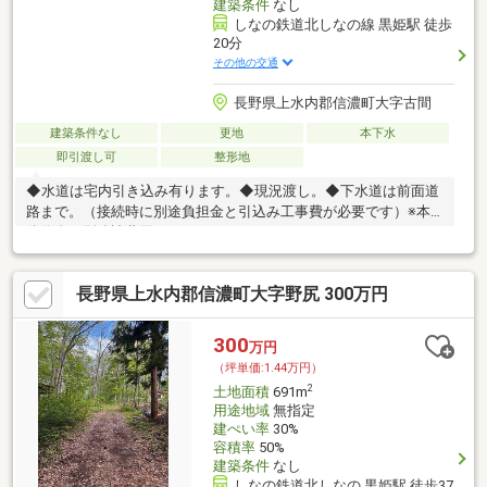
建築条件
なし
しなの鉄道北しなの線 黒姫駅 徒歩
20分
その他の交通
長野県上水内郡信濃町大字古間
建築条件なし
更地
本下水
即引渡し可
整形地
◆水道は宅内引き込み有ります。◆現況渡し。◆下水道は前面道
路まで。（接続時に別途負担金と引込み工事費が必要です）※本
体代金に別途諸費用がかかります。
長野県上水内郡信濃町大字野尻 300万円
300
万円
（坪単価:1.44万円）
2
土地面積
691m
用途地域
無指定
建ぺい率
30%
容積率
50%
建築条件
なし
しなの鉄道北しなの 黒姫駅 徒歩37