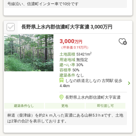
号線沿い、信濃町インター車で10分です
長野県上水内郡信濃町大字富濃 3,000万円
3,000
万円
（坪単価:0.19万円）
2
土地面積
53421m
用途地域
無指定
建ぺい率
30%
容積率
50%
建築条件
なし
しなの鉄道北しなの 古間駅 徒歩
4.4km
長野県上水内郡信濃町大字富濃
建築条件なし
更地
即引渡し可
林道（柴津線）を約2ｋｍ入った富濃にある山林5.3ｈaです、土地
は2筆の合計を表示しております。