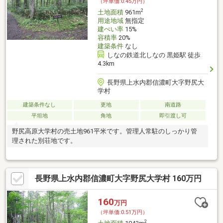
（坪単価:0.45万円）
2
土地面積
961m
用途地域
無指定
建ぺい率
15%
容積率
20%
建築条件
なし
しなの鉄道北しなの 黒姫駅 徒歩
4.3km
長野県上水内郡信濃町大字野尻大
学村
建築条件なし
更地
南道路
平坦地
角地
即引渡し可
野尻高原大学村の売土地961平米です。管理人常駐のしっかり管
理された別荘地です。
長野県上水内郡信濃町大字野尻大学村 160万円
160
万円
（坪単価:0.51万円）
2