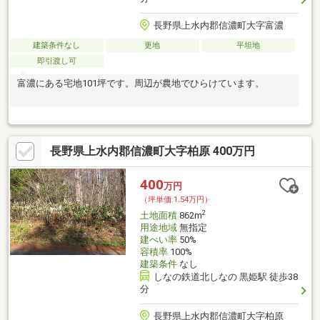
長野県上水内郡信濃町大字富濃
建築条件なし
更地
平坦地
即引渡し可
富濃にある宅地101坪です。周辺が農地でひらけています。
長野県上水内郡信濃町大字柏原 400万円
400
万円
（坪単価:1.54万円）
2
土地面積
862m
用途地域
無指定
建ぺい率
50%
容積率
100%
建築条件
なし
しなの鉄道北しなの 黒姫駅 徒歩38
分
長野県上水内郡信濃町大字柏原