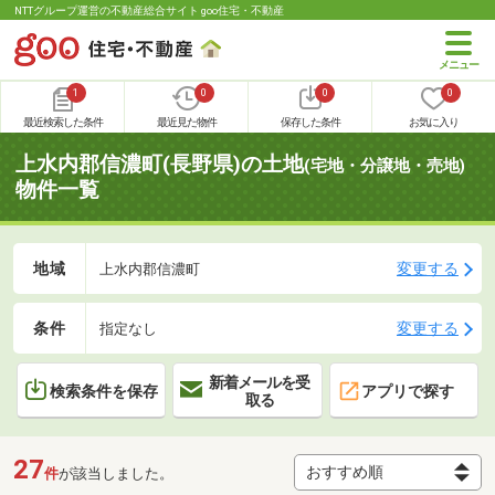
NTTグループ運営の不動産総合サイト goo住宅・不動産
1
0
0
0
最近検索した条件
最近見た物件
保存した条件
お気に入り
上水内郡信濃町(長野県)の土地
(宅地・分譲地・売地)
物件一覧
地域
変更する
上水内郡信濃町
条件
変更する
指定なし
新着メールを受
検索条件を保存
アプリで探す
取る
27
件
が該当しました。