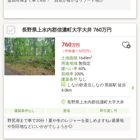
霊仙寺湖まで車で6分！ 自然が豊かなリゾート地◎
長野県上水内郡信濃町大字大井 760万円
760
万円
（坪単価:1.53万円）
2
土地面積
1649m
用途地域
無指定
建ぺい率
60%
容積率
200%
建築条件
なし
しなの鉄道北しなの 黒姫駅 徒歩
4.0km
長野県上水内郡信濃町大字大井
建築条件なし
更地
即引渡し可
野尻湖まで車で20分！夏や冬のレジャーを楽しめますね♪避暑地
や別荘地などにいかがでしょうか◎