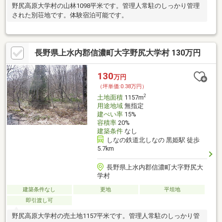
野尻高原大学村の山林1098平米です。管理人常駐のしっかり管理
された別荘地です。体験宿泊可能です。
長野県上水内郡信濃町大字野尻大学村 130万円
130
万円
（坪単価:0.38万円）
2
土地面積
1157m
用途地域
無指定
建ぺい率
15%
容積率
20%
建築条件
なし
しなの鉄道北しなの 黒姫駅 徒歩
5.7km
長野県上水内郡信濃町大字野尻大
学村
建築条件なし
更地
平坦地
即引渡し可
野尻高原大学村の売土地1157平米です。管理人常駐のしっかり管