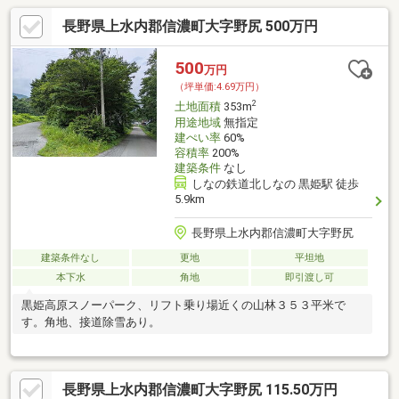
長野県上水内郡信濃町大字野尻 500万円
500
万円
（坪単価:4.69万円）
2
土地面積
353m
用途地域
無指定
建ぺい率
60%
容積率
200%
建築条件
なし
しなの鉄道北しなの 黒姫駅 徒歩
5.9km
長野県上水内郡信濃町大字野尻
建築条件なし
更地
平坦地
本下水
角地
即引渡し可
黒姫高原スノーパーク、リフト乗り場近くの山林３５３平米で
す。角地、接道除雪あり。
長野県上水内郡信濃町大字野尻 115.50万円