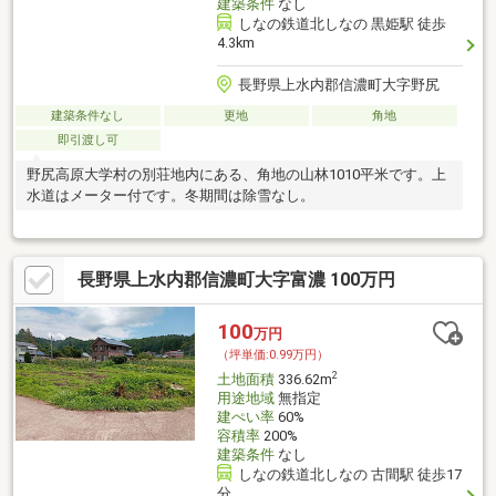
建築条件
なし
しなの鉄道北しなの 黒姫駅 徒歩
4.3km
長野県上水内郡信濃町大字野尻
建築条件なし
更地
角地
即引渡し可
野尻高原大学村の別荘地内にある、角地の山林1010平米です。上
水道はメーター付です。冬期間は除雪なし。
長野県上水内郡信濃町大字富濃 100万円
100
万円
（坪単価:0.99万円）
2
土地面積
336.62m
用途地域
無指定
建ぺい率
60%
容積率
200%
建築条件
なし
しなの鉄道北しなの 古間駅 徒歩17
分