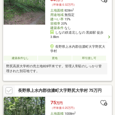
（坪単価:0.32万円）
2
土地面積
828m
用途地域
無指定
建ぺい率
15%
容積率
20%
建築条件
なし
しなの鉄道北しなの 黒姫駅 徒歩
3.8km
長野県上水内郡信濃町大字野尻大
学村
建築条件なし
更地
即引渡し可
野尻高原大学村の売土地828平米です。管理人常駐のしっかり管
理された別荘地です。
長野県上水内郡信濃町大字野尻大学村 75万円
75
万円
（坪単価:0.25万円）
2
土地面積
1008m