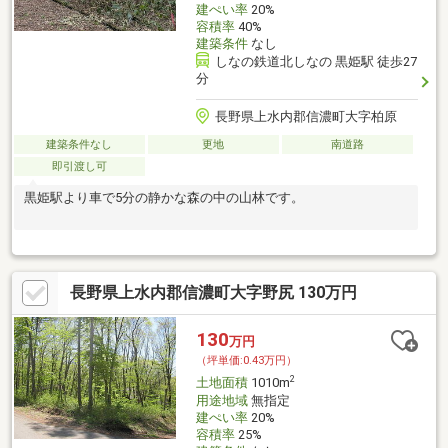
建ぺい率
20%
容積率
40%
建築条件
なし
しなの鉄道北しなの 黒姫駅 徒歩27
分
長野県上水内郡信濃町大字柏原
建築条件なし
更地
南道路
即引渡し可
黒姫駅より車で5分の静かな森の中の山林です。
長野県上水内郡信濃町大字野尻 130万円
130
万円
（坪単価:0.43万円）
2
土地面積
1010m
用途地域
無指定
建ぺい率
20%
容積率
25%