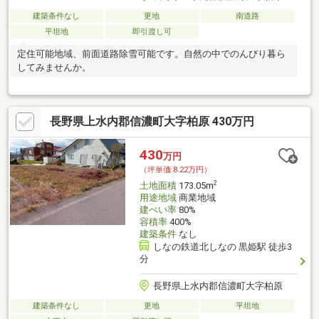
建築条件なし
更地
南道路
平坦地
即引渡し可
定住可能地域、前面道路除雪可能です。自然の中でのんびり暮ら
してみませんか。
長野県上水内郡信濃町大字柏原 430万円
430
万円
（坪単価:8.22万円）
2
土地面積
173.05m
用途地域
商業地域
建ぺい率
80%
容積率
400%
建築条件
なし
しなの鉄道北しなの 黒姫駅 徒歩3
分
長野県上水内郡信濃町大字柏原
建築条件なし
更地
平坦地