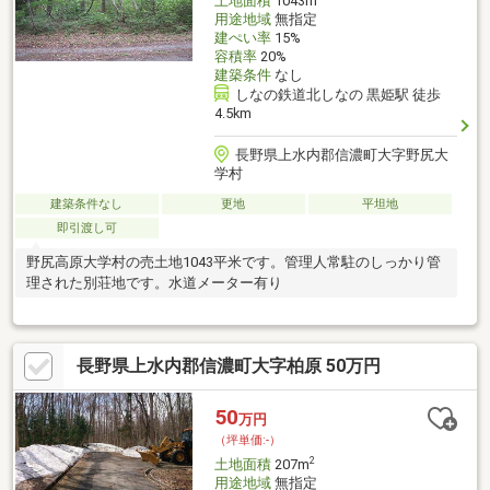
土地面積
1043m
用途地域
無指定
建ぺい率
15%
容積率
20%
建築条件
なし
しなの鉄道北しなの 黒姫駅 徒歩
4.5km
長野県上水内郡信濃町大字野尻大
学村
建築条件なし
更地
平坦地
即引渡し可
野尻高原大学村の売土地1043平米です。管理人常駐のしっかり管
理された別荘地です。水道メーター有り
長野県上水内郡信濃町大字柏原 50万円
50
万円
（坪単価:-）
2
土地面積
207m
用途地域
無指定