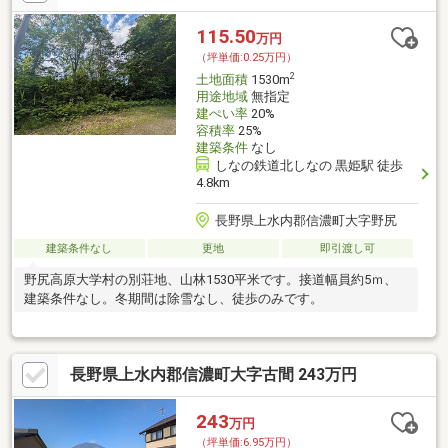
115.50
万円
（坪単価:0.25万円）
2
土地面積
1530m
用途地域
無指定
建ぺい率
20%
容積率
25%
建築条件
なし
しなの鉄道北しなの 黒姫駅 徒歩
4.8km
長野県上水内郡信濃町大字野尻
建築条件なし
更地
即引渡し可
野尻高原大学村の別荘地、山林1530平米です。接道幅員約5ｍ、
建築条件なし。冬期間は除雪なし、徒歩のみです。
長野県上水内郡信濃町大字古間 243万円
243
万円
（坪単価:6.95万円）