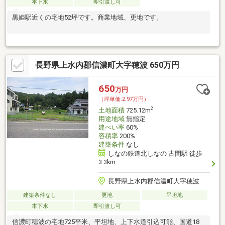
本下水
即引渡し可
黒姫駅近くの宅地52坪です。商業地域、更地です。
長野県上水内郡信濃町大字穂波 650万円
650
万円
（坪単価:2.97万円）
2
土地面積
725.12m
用途地域
無指定
建ぺい率
60%
容積率
200%
建築条件
なし
しなの鉄道北しなの 古間駅 徒歩
3.3km
長野県上水内郡信濃町大字穂波
建築条件なし
更地
平坦地
本下水
即引渡し可
信濃町穂波の宅地725平米、平坦地、上下水道引込可能、国道18