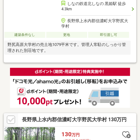
しなの鉄道北しなの 黒姫駅 徒歩
4.3km
長野県上水内郡信濃町大字野尻大
学村
建築条件なし
更地
即引渡し可
野尻高原大学村の売土地1079平米です。管理人常駐のしっかり管
理された別荘地です。
長野県上水内郡信濃町大字野尻大学村 130万円
130
万円