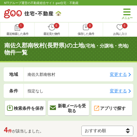
NTTグループ運営の不動産総合サイト goo住宅・不動産
1
0
0
0
最近検索した条件
最近見た物件
保存した条件
お気に入り
南佐久郡南牧村(長野県)の土地
(宅地・分譲地・売地)
物件一覧
地域
変更する
南佐久郡南牧村
条件
変更する
指定なし
新着メールを受
検索条件を保存
アプリで探す
取る
4
件
が該当しました。