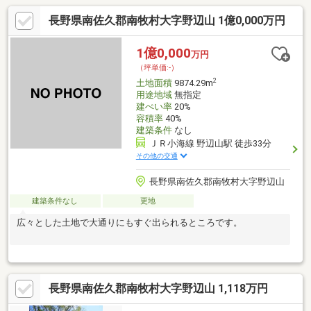
長野県南佐久郡南牧村大字野辺山 1億0,000万円
1億0,000
万円
（坪単価:-）
2
土地面積
9874.29m
用途地域
無指定
建ぺい率
20%
容積率
40%
建築条件
なし
ＪＲ小海線 野辺山駅 徒歩33分
その他の交通
長野県南佐久郡南牧村大字野辺山
建築条件なし
更地
広々とした土地で大通りにもすぐ出られるところです。
長野県南佐久郡南牧村大字野辺山 1,118万円