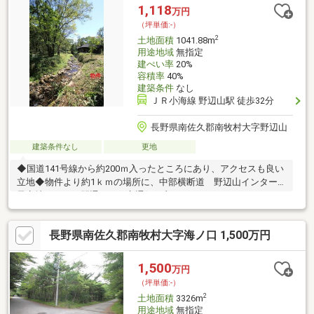
1,118
万円
（坪単価:-）
2
土地面積
1041.88m
用途地域
無指定
建ぺい率
20%
容積率
40%
建築条件
なし
ＪＲ小海線 野辺山駅 徒歩32分
長野県南佐久郡南牧村大字野辺山
建築条件なし
更地
◆国道141号線から約200ｍ入ったところにあり、アクセスも良い
立地◆物件より約1ｋｍの場所に、中部横断道 野辺山インター
予定地があり、開通すると交通便が良くなります
長野県南佐久郡南牧村大字海ノ口 1,500万円
1,500
万円
（坪単価:-）
2
土地面積
3326m
用途地域
無指定