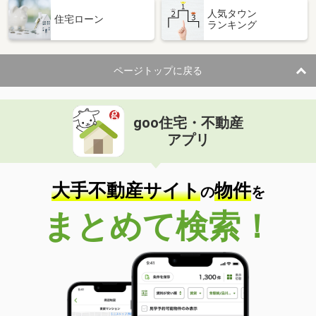
人気タウン
住宅ローン
ランキング
ページトップに戻る
goo住宅・不動産
アプリ
大手不動産サイト
物件
の
を
まとめて検索！