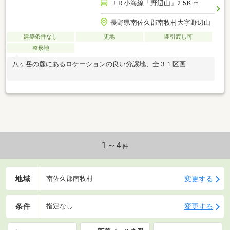
ＪＲ小海線「野辺山」2.5Ｋｍ
長野県南佐久郡南牧村大字野辺山
建築条件なし
更地
即引渡し可
整形地
八ヶ岳の麓にあるロケーションの良い分譲地、全３１区画
1～4
件
地域
変更する
南佐久郡南牧村
条件
変更する
指定なし