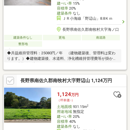
建ぺい率
15%
容積率
20%
建築条件
なし
ＪＲ小海線「野辺山」8.8Ｋｍ
長野県南佐久郡南牧村大字海ノ口
建築条件なし
更地
南道路
整形地
◆共益維持管理料：25080円／年 （建物建築後、管理料は変わ
ります。）◆建物建築後、水道料、浄化槽維持管理費等が掛かり
ます※現状引き渡し
長野県南佐久郡南牧村大字野辺山 1,124万円
1,124
万円
（坪単価:-）
2
土地面積
931.15m
用途地域
無指定
建ぺい率
20%
容積率
40%
建築条件
なし