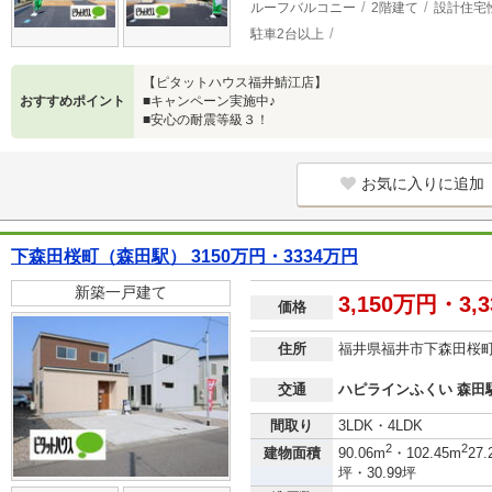
ルーフバルコニー
2階建て
設計住宅
駐車2台以上
【ピタットハウス福井鯖江店】
おすすめポイント
■キャンペーン実施中♪
■安心の耐震等級３！
お気に入りに追加
下森田桜町（森田駅） 3150万円・3334万円
新築一戸建て
3,150万円・3,
価格
住所
福井県福井市下森田桜
交通
ハピラインふくい 森田駅
間取り
3LDK・4LDK
2
2
建物面積
90.06m
・102.45m
27.
坪・30.99坪