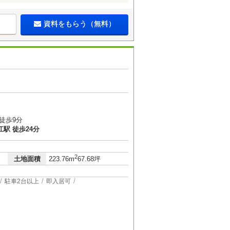
資料をもらう（無料）
徒歩9分
駅 徒歩24分
2
土地面積
223.76m
67.68坪
駐車2台以上
即入居可