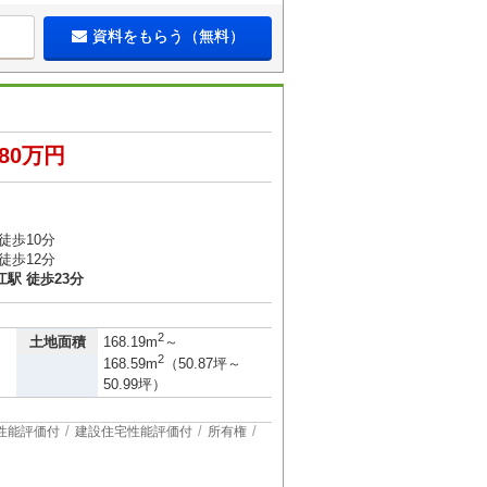
資料をもらう（無料）
580万円
徒歩10分
徒歩12分
駅 徒歩23分
2
土地面積
168.19m
～
2
168.59m
（50.87坪～
50.99坪）
性能評価付
建設住宅性能評価付
所有権