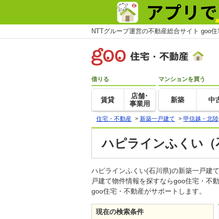
NTTグループ運営の不動産総合サイト goo
借りる
マンションを買う
店舗･
賃貸
新築
中
事業用
住宅・不動産
>
新築一戸建て
>
甲信越・北陸
ハピラインふくい（
ハピラインふくい(石川県)の新築一戸
戸建て物件情報を探すならgoo住宅・
goo住宅・不動産がサポートします。
現在の検索条件