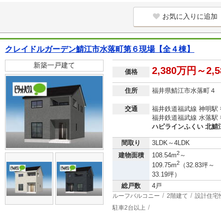
お気に入りに追加
クレイドルガーデン鯖江市水落町第６現場【全４棟】
新築一戸建て
2,380万円～2,
価格
住所
福井県鯖江市水落町４
交通
福井鉄道福武線 神明駅 
福井鉄道福武線 水落駅 
ハピラインふくい 北鯖江
間取り
3LDK～4LDK
2
建物面積
108.54m
～
2
109.75m
（32.83坪～
33.19坪）
総戸数
4戸
ルーフバルコニー
2階建て
設計住宅
駐車2台以上