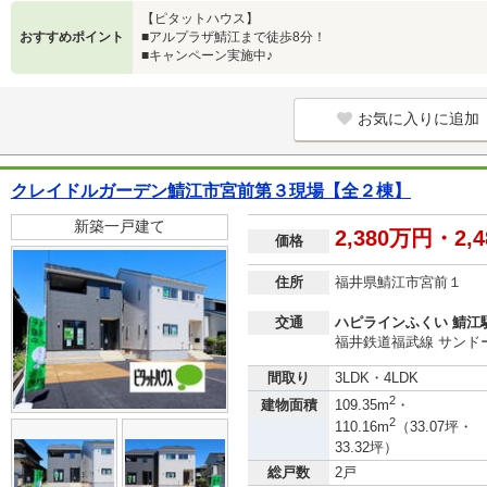
【ピタットハウス】
おすすめポイント
■アルプラザ鯖江まで徒歩8分！
■キャンペーン実施中♪
お気に入りに追加
クレイドルガーデン鯖江市宮前第３現場【全２棟】
新築一戸建て
2,380万円・2,
価格
住所
福井県鯖江市宮前１
交通
ハピラインふくい 鯖江駅
福井鉄道福武線 サンドー
間取り
3LDK・4LDK
2
建物面積
109.35m
・
2
110.16m
（33.07坪・
33.32坪）
総戸数
2戸