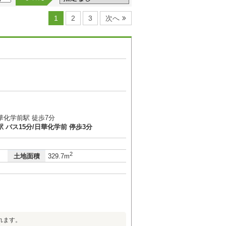
1
2
3
次へ
華化学前駅 徒歩7分
 バス15分/日華化学前 停歩3分
2
土地面積
329.7m
れます。