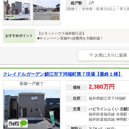
総戸数
2戸
2階建て
所有権
駐車2台以上
即入
【ピタットハウス福井鯖江店】
おすすめポイント
■キャンペーン実施中♪諸費用を大幅削減！
お気に入りに追加
クレイドルガーデン鯖江市下河端町第７現場【最終１棟】
新築一戸建て
2,380万円
価格
住所
福井県鯖江市下河端町
交通
ハピラインふくい 北鯖江
福井鉄道福武線 水落駅 
福井鉄道福武線 神明駅 
間取り
3LDK+S（納戸）