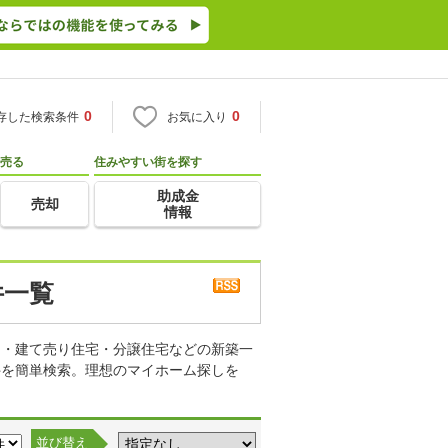
0
0
存した検索条件
お気に入り
売る
住みやすい街を探す
助成金
売却
情報
件一覧
て・建て売り住宅・分譲住宅などの新築一
件を簡単検索。理想のマイホーム探しを
並び替え