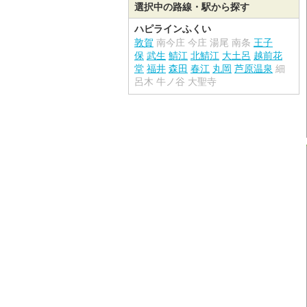
選択中の路線・駅から探す
ハピラインふくい
敦賀
南今庄
今庄
湯尾
南条
王子
保
武生
鯖江
北鯖江
大土呂
越前花
堂
福井
森田
春江
丸岡
芦原温泉
細
呂木
牛ノ谷
大聖寺