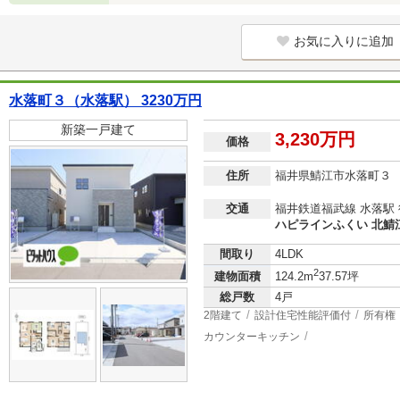
お気に入りに追加
水落町３（水落駅） 3230万円
新築一戸建て
3,230万円
価格
住所
福井県鯖江市水落町３
交通
福井鉄道福武線 水落駅 
ハピラインふくい 北鯖江
間取り
4LDK
2
建物面積
124.2m
37.57坪
総戸数
4戸
2階建て
設計住宅性能評価付
所有権
カウンターキッチン