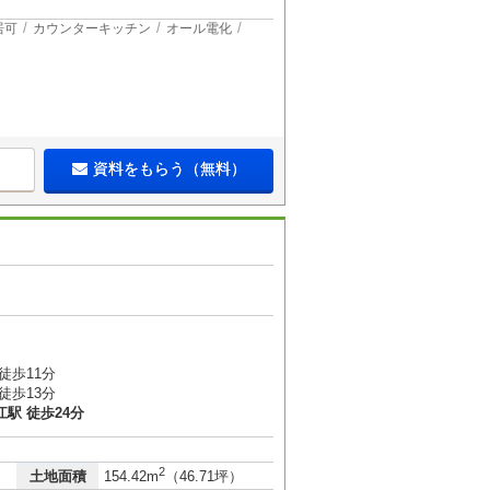
居可
カウンターキッチン
オール電化
資料をもらう（無料）
徒歩11分
徒歩13分
駅 徒歩24分
2
土地面積
154.42m
（46.71坪）