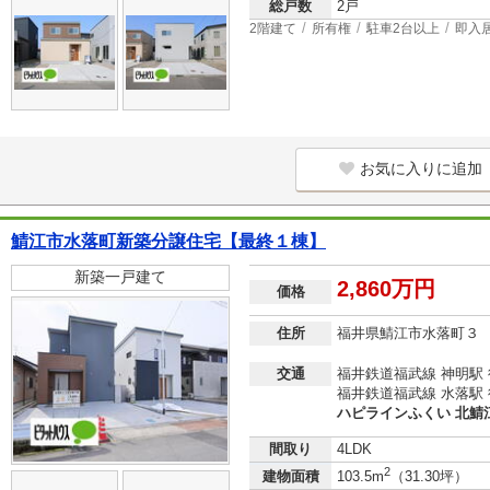
総戸数
2戸
2階建て
所有権
駐車2台以上
即入
お気に入りに追加
鯖江市水落町新築分譲住宅【最終１棟】
新築一戸建て
2,860万円
価格
住所
福井県鯖江市水落町３
交通
福井鉄道福武線 神明駅 
福井鉄道福武線 水落駅 
ハピラインふくい 北鯖江
間取り
4LDK
2
建物面積
103.5m
（31.30坪）