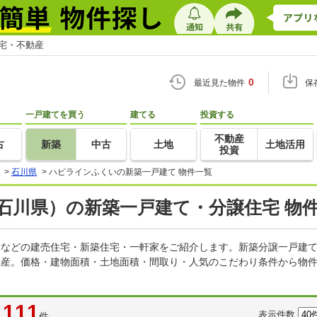
住宅・不動産
0
最近見た物件
保
一戸建てを買う
建てる
投資する
不動産
古
新築
中古
土地
土地活用
投資
>
石川県
>
ハピラインふくいの新築一戸建て 物件一覧
石川県）の新築一戸建て・分譲住宅 物
建てなどの建売住宅・新築住宅・一軒家をご紹介します。新築分譲一戸建
不動産。価格・建物面積・土地面積・間取り・人気のこだわり条件から物
111
表示件数
件