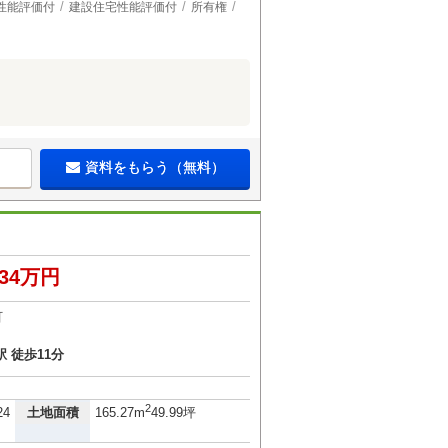
性能評価付
建設住宅性能評価付
所有権
資料をもらう（無料）
334万円
町
 徒歩11分
2
土地面積
24
165.27m
49.99坪