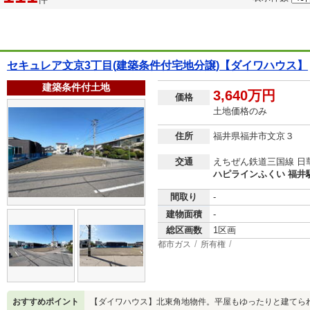
セキュレア文京3丁目(建築条件付宅地分譲)【ダイワハウス】
建築条件付土地
3,640万円
価格
土地価格のみ
住所
福井県福井市文京３
交通
えちぜん鉄道三国線 日
ハピラインふくい 福井駅
間取り
-
建物面積
-
総区画数
1区画
都市ガス
所有権
おすすめポイント
【ダイワハウス】北東角地物件。平屋もゆったりと建てら