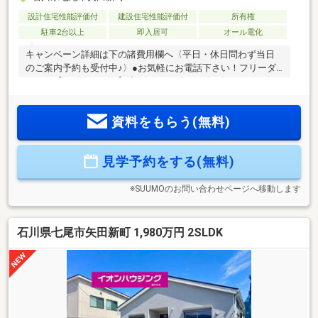
設計住宅性能評価付
建設住宅性能評価付
所有権
駐車2台以上
即入居可
オール電化
キャンペーン詳細は下の諸費用欄へ〈平日・休日問わず当日
のご案内予約も受付中♪〉●お気軽にお電話下さい！フリーダ
イヤル【0120-56-2691】◇クレイドルガーデンのメリット
◇①「地震に強い家」耐震等級3取得 ※消防署や警察署等防
災の拠点となる建物と同じ耐震等級3を取得②「省エネの家」
資料をもらう(無料)
断熱等性能等級5取得・一次エネルギー消費量等級6取得
③「メンテナンスしやすい家」維持管理対策等級3取得
④「劣化しにくい家」劣化対策等級3⑤「家計に優しい家」
見学予約をする(無料)
オール電化仕様⑥10年保証（主要構造部分）⑦無料定期点検
（6ヶ月・2年・5年・10年）
※SUUMOのお問い合わせページへ移動します
石川県七尾市矢田新町 1,980万円 2SLDK