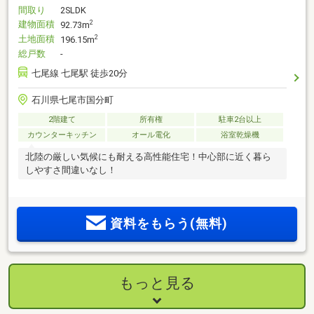
間取り
2SLDK
建物面積
2
92.73m
土地面積
2
196.15m
総戸数
-
七尾線 七尾駅 徒歩20分
石川県七尾市国分町
2階建て
所有権
駐車2台以上
カウンターキッチン
オール電化
浴室乾燥機
北陸の厳しい気候にも耐える高性能住宅！中心部に近く暮ら
しやすさ間違いなし！
資料をもらう(無料)
もっと見る