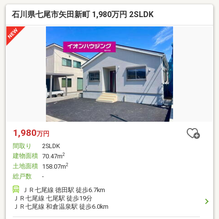
石川県七尾市矢田新町 1,980万円 2SLDK
1,980
万円
間取り
2SLDK
建物面積
2
70.47m
土地面積
2
158.07m
総戸数
-
ＪＲ七尾線 徳田駅 徒歩6.7km
ＪＲ七尾線 七尾駅 徒歩19分
ＪＲ七尾線 和倉温泉駅 徒歩6.0km