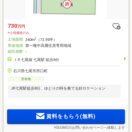
730
万円
※土地価格のみ
土地面積
2
240m
（72.59坪）
用途地域
第一種中高層住居専用地域
総区画数
-
ＪＲ七尾線 七尾駅 徒歩8分
石川県七尾市所口町
所有権
JR七尾駅徒歩8分、ゆとりの時を奏でる好ロケーション
資料をもらう(無料)
※SUUMOのお問い合わせページへ移動します