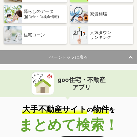
暮らしのデータ
家賃相場
(補助金・助成金情報)
人気タウン
住宅ローン
ランキング
ページトップに戻る
goo住宅・不動産
アプリ
大手不動産サイト
物件
の
を
まとめて検索！