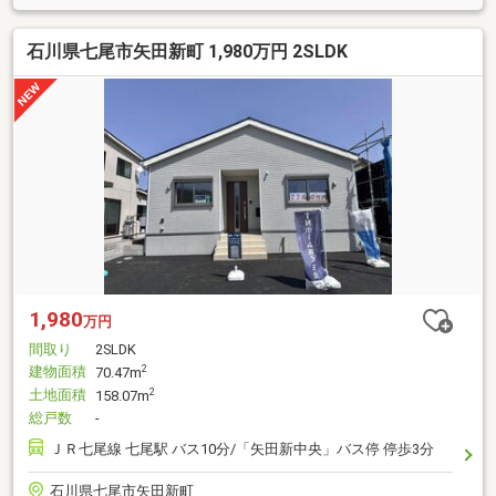
石川県七尾市矢田新町 1,980万円 2SLDK
1,980
万円
間取り
2SLDK
建物面積
2
70.47m
土地面積
2
158.07m
総戸数
-
ＪＲ七尾線 七尾駅 バス10分/「矢田新中央」バス停 停歩3分
石川県七尾市矢田新町