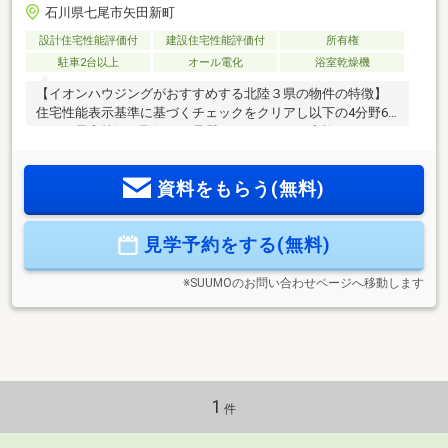
石川県七尾市矢田新町
設計住宅性能評価付
建設住宅性能評価付
所有権
駐車2台以上
オール電化
浴室乾燥機
【イオンハウジングがおすすめする北陸３県の物件の特徴】
住宅性能表示基準に基づくチェックをクリアし以下の4分野6
項目で最高等級を取得！～品質へのこだわり、家族のための
安心や住宅性能はゆずらない～■耐震等級３(構造躯体の倒壊等
防止・損傷防止)■耐風等級２(構造躯体の倒壊等防止及び損傷
資料をもらう(無料)
防止)■劣化対策等級３(構造躯体等)■維持管理対策等級３(専用
配管)■ホルムアルデヒド発散等級３(内装・天井裏等)【物件ポ
イント】・駐車３台以上可・浴室乾燥換気暖房付・省エネオ
見学予約をする(無料)
ール電化住宅【周辺環境】・山王小学校徒歩７分・七尾東部
中学校徒歩３１分・コンビニ徒歩７分・スーパー徒歩４分
※SUUMOのお問い合わせページへ移動します
1
件