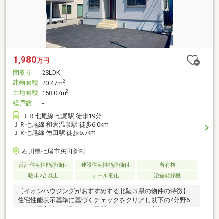
1,980
万円
間取り
2SLDK
建物面積
2
70.47m
土地面積
2
158.07m
総戸数
-
ＪＲ七尾線 七尾駅 徒歩19分
ＪＲ七尾線 和倉温泉駅 徒歩6.0km
ＪＲ七尾線 徳田駅 徒歩6.7km
石川県七尾市矢田新町
設計住宅性能評価付
建設住宅性能評価付
所有権
駐車2台以上
オール電化
浴室乾燥機
【イオンハウジングがおすすめする北陸３県の物件の特徴】
住宅性能表示基準に基づくチェックをクリアし以下の4分野6
項目で最高等級を取得！～品質へのこだわり、家族のための
安心や住宅性能はゆずらない～■耐震等級３(構造躯体の倒壊等