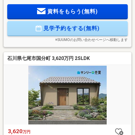
防止・損傷防止)■耐風等級２(構造躯体の倒壊等防止及び損傷
資料をもらう(無料)
防止)■劣化対策等級３(構造躯体等)■維持管理対策等級３(専用
配管)■ホルムアルデヒド発散等級３(内装・天井裏等)【物件ポ
イント】・駐車３台以上可・浴室乾燥換気暖房付・省エネオ
見学予約をする(無料)
ール電化住宅【周辺環境】・山王小学校徒歩７分・七尾東部
中学校徒歩３１分・コンビニ徒歩７分・スーパー徒歩４分
※SUUMOのお問い合わせページへ移動します
石川県七尾市国分町 3,620万円 2SLDK
3,620
万円