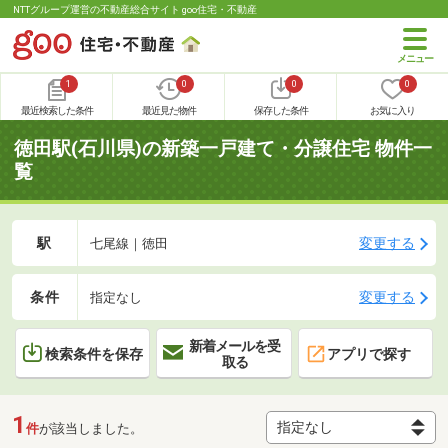
NTTグループ運営の不動産総合サイト goo住宅・不動産
1
0
0
0
最近検索した条件
最近見た物件
保存した条件
お気に入り
徳田駅(石川県)の新築一戸建て・分譲住宅 物件一
覧
駅
変更する
七尾線｜徳田
条件
変更する
指定なし
新着メールを受
検索条件を保存
アプリで探す
取る
1
件
が該当しました。