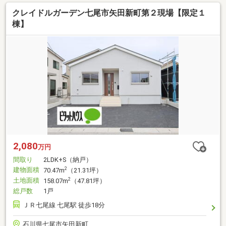
クレイドルガーデン七尾市矢田新町第２現場【限定１
棟】
2,080
万円
間取り
2LDK+S（納戸）
建物面積
2
70.47m
（21.31坪）
土地面積
2
158.07m
（47.81坪）
総戸数
1戸
ＪＲ七尾線 七尾駅 徒歩18分
石川県七尾市矢田新町