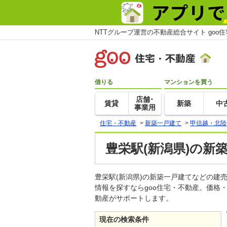
NTTグループ運営の不動産総合サイト goo
借りる
マンションを買う
店舗･
賃貸
新築
中
事業用
住宅・不動産
>
新築一戸建て
>
甲信越・北陸
豊栄駅(新潟県)の新
豊栄駅(新潟県)の新築一戸建てなどの
情報を探すならgoo住宅・不動産。価格
動産がサポートします。
現在の検索条件