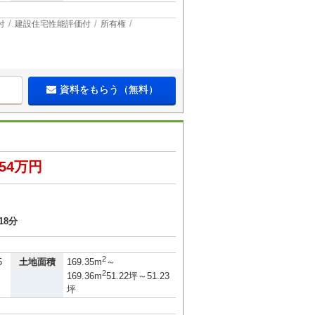
付
建設住宅性能評価付
所有権
資料をもらう（無料）
454万円
１
18分
2
土地面積
5
169.35m
～
2
169.36m
51.22坪～51.23
坪