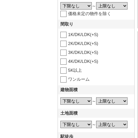
～
価格未定の物件を除く
間取り
1K/DK/LDK(+S)
2K/DK/LDK(+S)
3K/DK/LDK(+S)
4K/DK/LDK(+S)
5K以上
ワンルーム
建物面積
～
土地面積
～
駅徒歩