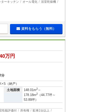
ンターキッチン
オール電化
浴室乾燥機
資料をもらう（無料）
540万円
7分
DK+S（納戸）
2
土地面積
148.01m
～
2
178.18m
（44.77坪～
53.89坪）
宅性能評価付
所有権
駐車2台以上