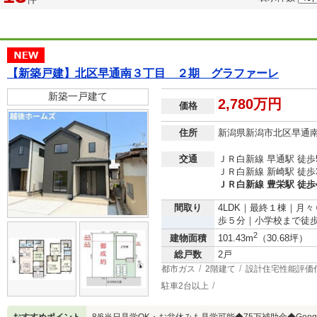
【新築戸建】北区早通南３丁目 ２期 グラファーレ
新築一戸建て
2,780万円
価格
住所
新潟県新潟市北区早通
交通
ＪＲ白新線 早通駅 徒歩
ＪＲ白新線 新崎駅 徒歩
ＪＲ白新線 豊栄駅 徒歩
間取り
4LDK｜最終１棟｜月
歩５分｜小学校まで徒
2
建物面積
101.43m
（30.68坪）
総戸数
2戸
都市ガス
2階建て
設計住宅性能評価
駐車2台以上