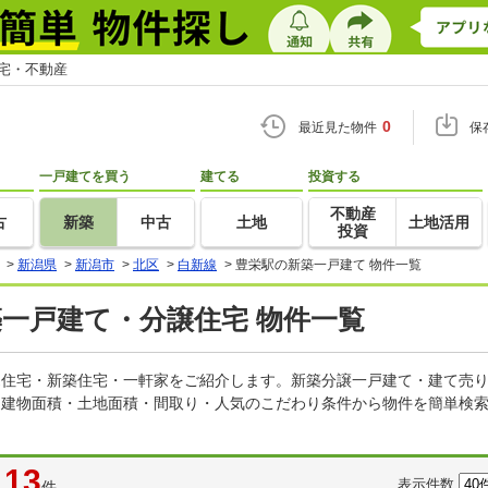
住宅・不動産
0
最近見た物件
保
一戸建てを買う
建てる
投資する
不動産
古
新築
中古
土地
土地活用
投資
>
新潟県
>
新潟市
>
北区
>
白新線
>
豊栄駅の新築一戸建て 物件一覧
築一戸建て・分譲住宅 物件一覧
建売住宅・新築住宅・一軒家をご紹介します。新築分譲一戸建て・建て売
・建物面積・土地面積・間取り・人気のこだわり条件から物件を簡単検索
13
表示件数
件