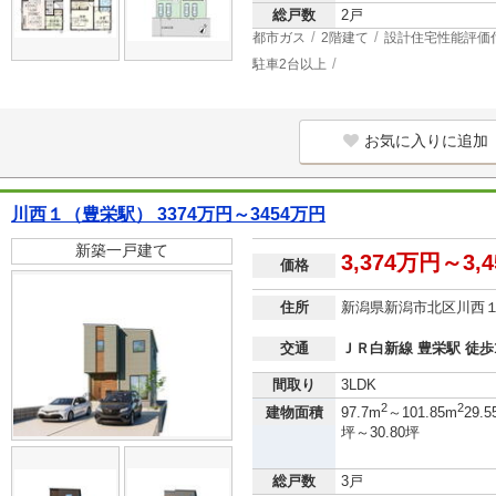
総戸数
2戸
都市ガス
2階建て
設計住宅性能評価
駐車2台以上
お気に入りに追加
川西１（豊栄駅） 3374万円～3454万円
新築一戸建て
3,374万円～3,
価格
住所
新潟県新潟市北区川西
交通
ＪＲ白新線 豊栄駅 徒歩
間取り
3LDK
2
2
建物面積
97.7m
～101.85m
29.5
坪～30.80坪
総戸数
3戸