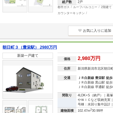
総戸数
2戸
都市ガス
ルーフバルコニー
2階建て
カウンターキッチン
お気に入りに追加
朝日町３（豊栄駅） 2980万円
新築一戸建て
2,980万円
価格
住所
新潟県新潟市北区朝日
交通
ＪＲ白新線 豊栄駅 徒歩
ＪＲ白新線 黒山駅 徒歩
ＪＲ白新線 早通駅 徒歩
間取り
4LDK+S（納戸）｜
やＷＩＣなど収納充実
号棟：水回り集中設計
2
建物面積
102.47m
30.99坪