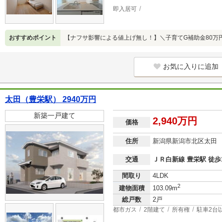
即入居可
おすすめポイント
【ナフサ影響による値上げ無し！】＼子育てG補助金80万
お気に入りに追加
太田（豊栄駅） 2940万円
新築一戸建て
2,940万円
価格
住所
新潟県新潟市北区太田
交通
ＪＲ白新線 豊栄駅 徒歩
間取り
4LDK
2
建物面積
103.09m
総戸数
2戸
都市ガス
2階建て
所有権
駐車2台