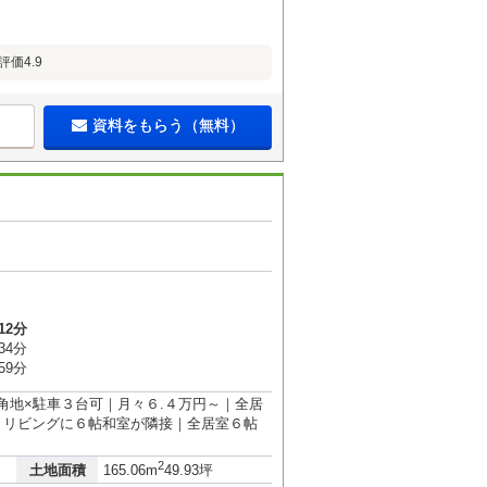
評価4.9
資料をもらう（無料）
12分
34分
59分
西角地×駐車３台可｜月々６.４万円～｜全居
｜リビングに６帖和室が隣接｜全居室６帖
2
土地面積
165.06m
49.93坪