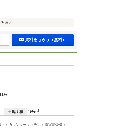
円対象／
資料をもらう（無料）
11分
2
土地面積
165m
以上
カウンターキッチン
浴室乾燥機