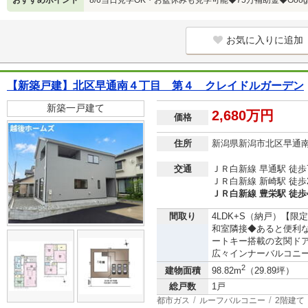
おすすめポイント
8/6当日見学OK・お盆休みも見学可能◆75万補助金◆Google
お気に入りに追加
【新築戸建】北区早通南４丁目 第４ クレイドルガーデン
新築一戸建て
2,680万円
価格
住所
新潟県新潟市北区早通
交通
ＪＲ白新線 早通駅 徒歩
ＪＲ白新線 新崎駅 徒歩
ＪＲ白新線 豊栄駅 徒歩
間取り
4LDK+S（納戸）【
和室隣接◆あると便利
ートキー搭載の玄関ド
広々インナーバルコニ
2
建物面積
98.82m
（29.89坪）
総戸数
1戸
都市ガス
ルーフバルコニー
2階建て