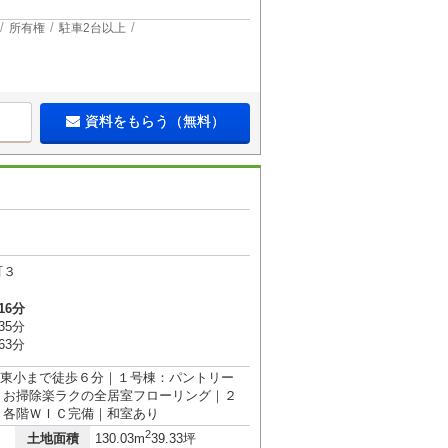
所有権
駐車2台以上
資料をもらう（無料）
町３
16分
35分
63分
葛塚東小まで徒歩６分｜１号棟：パントリー
｜お掃除楽ラクの全居室フローリング｜２
｜各階ＷＩＣ完備｜和室あり
2
土地面積
130.03m
39.33坪