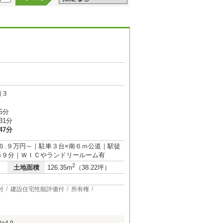
南３
5分
31分
47分
々６.９万円～｜駐車３台×南６ｍ公道｜駅徒
歩９分｜ＷＩＣやランドリールーム有
2
土地面積
126.35m
（38.22坪）
付
建設住宅性能評価付
所有権