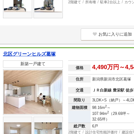
2階建て
所有権
駐車2台以上
カウ
お気に入りに追加
北区グリーンヒルズ葛塚
新築一戸建て
4,490万円～4,
価格
住所
新潟県新潟市北区葛塚
交通
ＪＲ白新線 豊栄駅 徒歩
間取り
3LDK+S（納戸）～4L
2
建物面積
98.16m
～
2
107.94m
（29.69坪～
32.65坪）
総戸数
6戸
2階建て
設計住宅性能評価付
建設住