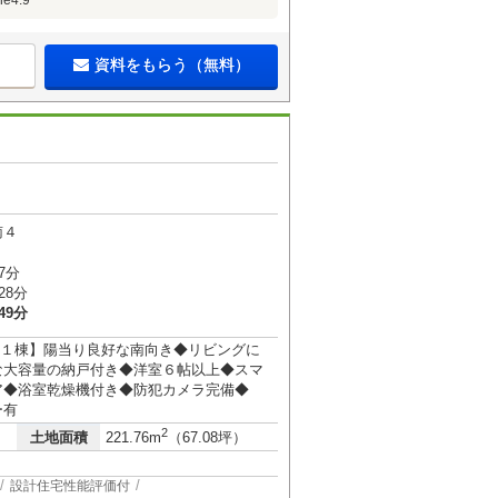
4.9
資料をもらう（無料）
南４
7分
28分
49分
限定１棟】陽当り良好な南向き◆リビングに
な大容量の納戸付き◆洋室６帖以上◆スマ
ア◆浴室乾燥機付き◆防犯カメラ完備◆
ー有
2
土地面積
221.76m
（67.08坪）
設計住宅性能評価付