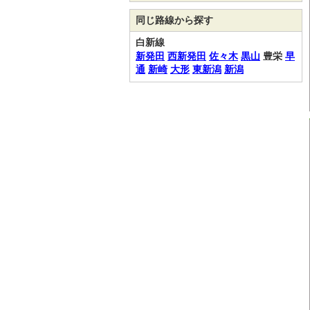
同じ路線から探す
白新線
新発田
西新発田
佐々木
黒山
豊栄
早
通
新崎
大形
東新潟
新潟