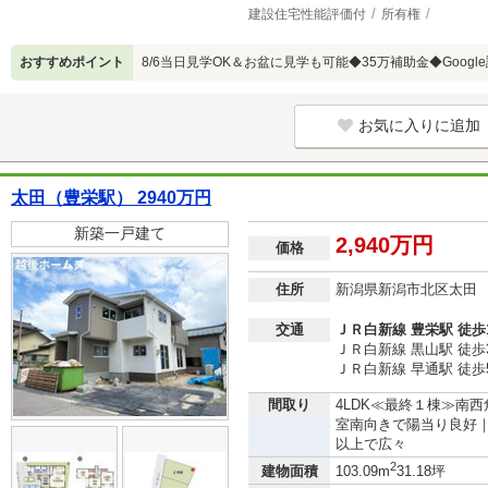
建設住宅性能評価付
所有権
おすすめポイント
8/6当日見学OK＆お盆に見学も可能◆35万補助金◆Google
お気に入りに追加
太田（豊栄駅） 2940万円
新築一戸建て
2,940万円
価格
住所
新潟県新潟市北区太田
交通
ＪＲ白新線 豊栄駅 徒歩
ＪＲ白新線 黒山駅 徒歩
ＪＲ白新線 早通駅 徒歩
間取り
4LDK≪最終１棟≫南
室南向きで陽当り良好
以上で広々
2
建物面積
103.09m
31.18坪