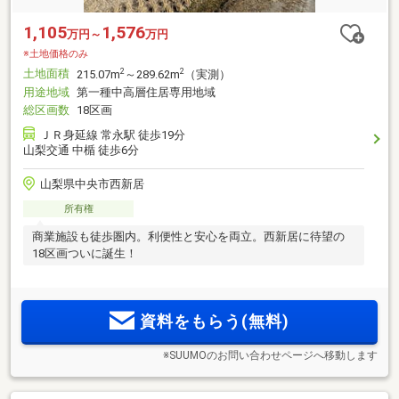
1,105
1,576
万円～
万円
※土地価格のみ
土地面積
2
2
215.07m
～289.62m
（実測）
用途地域
第一種中高層住居専用地域
総区画数
18区画
ＪＲ身延線 常永駅 徒歩19分
山梨交通 中楯 徒歩6分
山梨県中央市西新居
所有権
商業施設も徒歩圏内。利便性と安心を両立。西新居に待望の
18区画ついに誕生！
資料をもらう(無料)
※SUUMOのお問い合わせページへ移動します