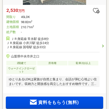
2,530
万円
間取り
4SLDK
建物面積
2
98.82m
土地面積
2
210.71m
総戸数
-
ＪＲ身延線 常永駅 徒歩8分
ＪＲ身延線 小井川駅 徒歩24分
ＪＲ身延線 国母駅 徒歩33分
山梨県中央市井之口
2階建て
所有権
駐車2台以上
ウォークインクローゼ
ット
ゆとりあるLDKは家族が自然と集まり、会話が弾む心地よい住
まいです。収納力と開放感を両立したおすすめ物件です。三
村小学校・玉穂中学校下河東分校 。
資料をもらう(無料)