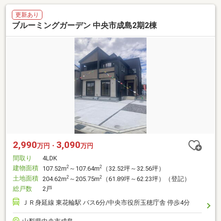
更新あり
ブルーミングガーデン 中央市成島2期2棟
2,990
3,090
万円・
万円
間取り
4LDK
建物面積
2
2
107.52m
～107.64m
（32.52坪～32.56坪）
土地面積
2
2
204.62m
～205.75m
（61.89坪～62.23坪）（登記）
総戸数
2戸
ＪＲ身延線 東花輪駅 バス6分/中央市役所玉穂庁舎 停歩4分