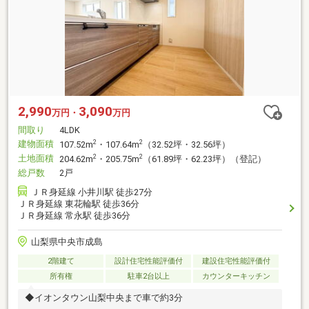
2,990
3,090
万円・
万円
間取り
4LDK
建物面積
2
2
107.52m
・107.64m
（32.52坪・32.56坪）
土地面積
2
2
204.62m
・205.75m
（61.89坪・62.23坪）（登記）
総戸数
2戸
ＪＲ身延線 小井川駅 徒歩27分
ＪＲ身延線 東花輪駅 徒歩36分
ＪＲ身延線 常永駅 徒歩36分
山梨県中央市成島
2階建て
設計住宅性能評価付
建設住宅性能評価付
所有権
駐車2台以上
カウンターキッチン
◆イオンタウン山梨中央まで車で約3分