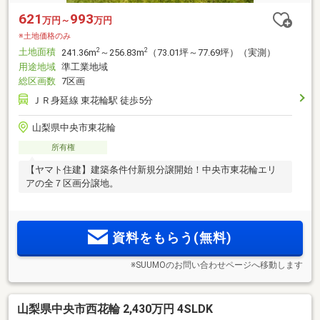
621
993
万円～
万円
※土地価格のみ
土地面積
2
2
241.36m
～256.83m
（73.01坪～77.69坪）（実測）
用途地域
準工業地域
総区画数
7区画
ＪＲ身延線 東花輪駅 徒歩5分
山梨県中央市東花輪
所有権
【ヤマト住建】建築条件付新規分譲開始！中央市東花輪エリ
アの全７区画分譲地。
資料をもらう(無料)
※SUUMOのお問い合わせページへ移動します
山梨県中央市西花輪 2,430万円 4SLDK