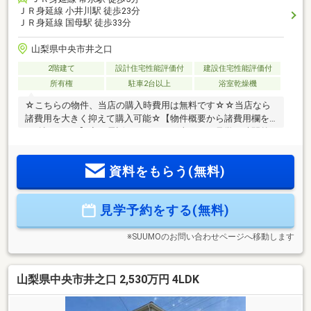
ＪＲ身延線 小井川駅 徒歩23分
ＪＲ身延線 国母駅 徒歩33分
山梨県中央市井之口
2階建て
設計住宅性能評価付
建設住宅性能評価付
所有権
駐車2台以上
浴室乾燥機
☆こちらの物件、当店の購入時費用は無料です☆☆当店なら
諸費用を大きく抑えて購入可能☆【物件概要から諸費用欄を
ご確認下さい】◆お電話いただければ当日のご見学や時間外
でも対応可能です。【耐震等級3】 耐震・制震ダブルの備え
長く安心して暮らせる住まい!! ■フラット３５Ｓ（１０年金利
資料をもらう(無料)
優遇）利用可能■住宅ローン減税13年間 控除率0.7%■耐震等
級最高位(3)等級■24時間換気システム・浴室換気乾燥機標準装
備■設計住宅性能評価書、建設住宅性能評価書■「制震性能」
見学予約をする(無料)
を兼ね備えた住宅お気軽にご連絡下さいませ！●住宅ローンの
ご相談も受付中【＆Life】055－288-1408
※SUUMOのお問い合わせページへ移動します
山梨県中央市井之口 2,530万円 4LDK