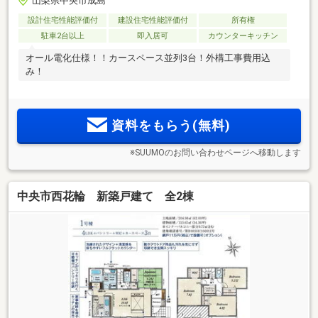
山梨県中央市成島
設計住宅性能評価付
建設住宅性能評価付
所有権
駐車2台以上
即入居可
カウンターキッチン
オール電化仕様！！カースペース並列3台！外構工事費用込
み！
資料をもらう(無料)
※SUUMOのお問い合わせページへ移動します
中央市西花輪 新築戸建て 全2棟