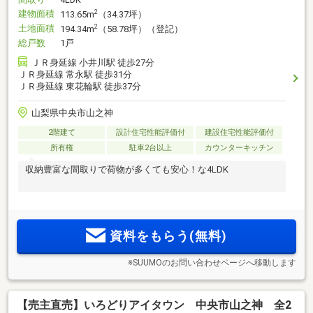
建物面積
2
113.65m
（34.37坪）
土地面積
2
194.34m
（58.78坪）（登記）
総戸数
1戸
ＪＲ身延線 小井川駅 徒歩27分
ＪＲ身延線 常永駅 徒歩31分
ＪＲ身延線 東花輪駅 徒歩37分
山梨県中央市山之神
2階建て
設計住宅性能評価付
建設住宅性能評価付
所有権
駐車2台以上
カウンターキッチン
収納豊富な間取りで荷物が多くても安心！な4LDK
資料をもらう(無料)
※SUUMOのお問い合わせページへ移動します
【売主直売】いろどりアイタウン 中央市山之神 全2