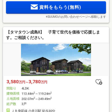
資料をもらう(無料)
※SUUMOのお問い合わせページへ移動します
【タマタウン成島Ⅱ】 子育て世代を価格で応援しま
す。ご相談ください。
3,580
3,780
万円～
万円
間取り
4LDK
建物面積
2
2
113.44m
～119.24m
土地面積
2
2
202.07m
～249.49m
総戸数
3戸
ＪＲ身延線 小井川駅 徒歩30分