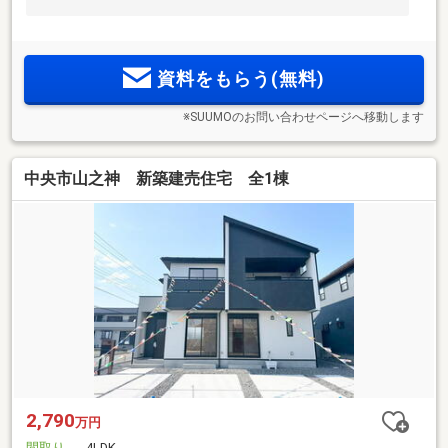
資料をもらう(無料)
※SUUMOのお問い合わせページへ移動します
中央市山之神 新築建売住宅 全1棟
2,790
万円
間取り
4LDK