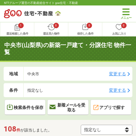
NTTグループ運営の不動産総合サイト goo住宅・不動産
1
0
0
0
最近検索した条件
最近見た物件
保存した条件
お気に入り
中央市(山梨県)の新築一戸建て・分譲住宅 物件一
覧
地域
変更する
中央市
条件
変更する
指定なし
新着メールを受
検索条件を保存
アプリで探す
取る
108
件
が該当しました。