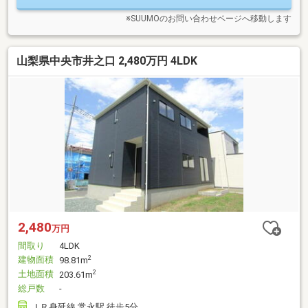
ご相談も受付中【＆Life】055－288-1408
※SUUMOのお問い合わせページへ移動します
山梨県中央市井之口 2,480万円 4LDK
2,480
万円
間取り
4LDK
建物面積
2
98.81m
土地面積
2
203.61m
総戸数
-
ＪＲ身延線 常永駅 徒歩5分