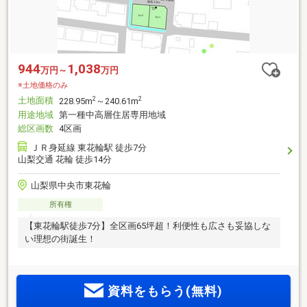
944
1,038
万円～
万円
※土地価格のみ
土地面積
2
2
228.95m
～240.61m
用途地域
第一種中高層住居専用地域
総区画数
4区画
ＪＲ身延線 東花輪駅 徒歩7分
山梨交通 花輪 徒歩14分
山梨県中央市東花輪
所有権
【東花輪駅徒歩7分】全区画65坪超！利便性も広さも妥協しな
い理想の街誕生！
資料をもらう(無料)