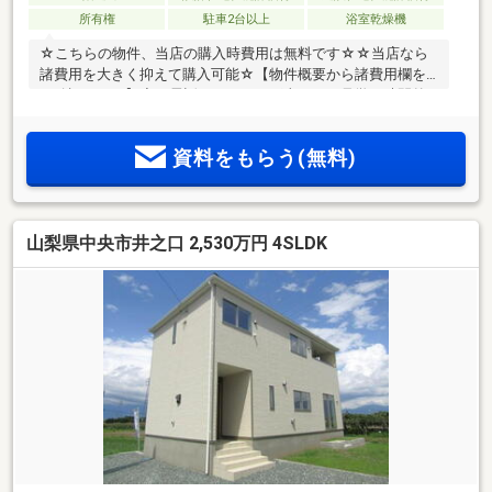
所有権
駐車2台以上
浴室乾燥機
☆こちらの物件、当店の購入時費用は無料です☆☆当店なら
諸費用を大きく抑えて購入可能☆【物件概要から諸費用欄を
ご確認下さい】◆お電話いただければ当日のご見学や時間外
でも対応可能です。【耐震等級3】 耐震・制震ダブルの備え
長く安心して暮らせる住まい!! ■フラット３５Ｓ（１０年金利
資料をもらう(無料)
優遇）利用可能■住宅ローン減税13年間 控除率0.7%■耐震等
級最高位(3)等級■24時間換気システム・浴室換気乾燥機標準装
備■設計住宅性能評価書、建設住宅性能評価書■「制震性能」
を兼ね備えた住宅お気軽にご連絡下さいませ！●住宅ローンの
山梨県中央市井之口 2,530万円 4SLDK
ご相談も受付中【＆Life】055－288-1408