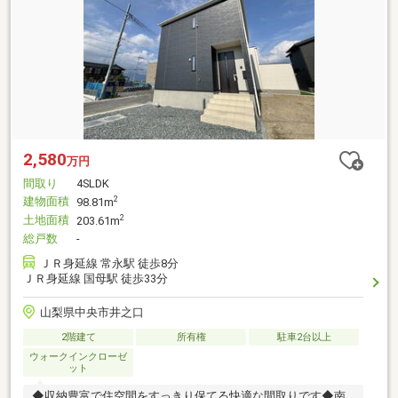
2,580
万円
間取り
4SLDK
建物面積
2
98.81m
土地面積
2
203.61m
総戸数
-
ＪＲ身延線 常永駅 徒歩8分
ＪＲ身延線 国母駅 徒歩33分
山梨県中央市井之口
2階建て
所有権
駐車2台以上
ウォークインクローゼ
ット
◆収納豊富で住空間をすっきり保てる快適な間取りです◆南