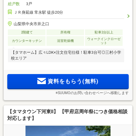
総戸数
3戸
ＪＲ身延線 常永駅 徒歩20分
山梨県中央市井之口
2階建て
所有権
駐車2台以上
ウォークインクローゼ
カウンターキッチン
浴室乾燥機
ット
【タマホーム】広々LDK×注文住宅仕様！駐車3台可◎三村小学
校エリア
資料をもらう(無料)
※SUUMOのお問い合わせページへ移動します
【タマタウン下河東Ⅱ】 【甲府店周年祭につき価格相談
対応します】