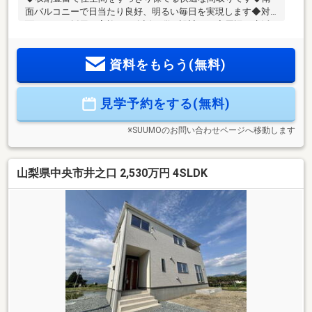
面バルコニーで日当たり良好、明るい毎日を実現します◆対
面キッチン採用で家族との会話が弾む設計です◆周辺に生活
施設が充実し、利便性の高い住環境です◆広々LDKでゆったり
とした家族時間をお楽しみいただけます物件の詳細、ご見学
資料をもらう(無料)
のご希望はお気軽にお問い合わせください！
見学予約をする(無料)
※SUUMOのお問い合わせページへ移動します
山梨県中央市井之口 2,530万円 4SLDK