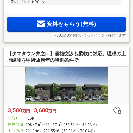
OK！ぺットも安心♪
資料をもらう(無料)
※SUUMOのお問い合わせページへ移動します
【タマタウン井之口】価格交渉も柔軟に対応。理想の土
地建物を甲府店周年の特別条件で。
3,580
3,680
万円・
万円
間取り
4LDK
建物面積
2
2
108.47m
～114.27m
（32.81坪～34.56坪）
土地面積
2
2
211.3m
～231.55m
（63.91坪～70.04坪）