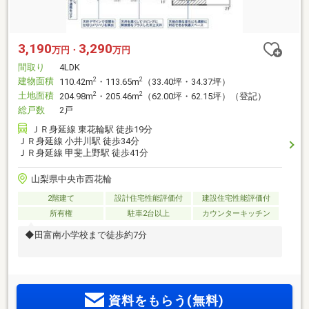
3,190
3,290
万円・
万円
間取り
4LDK
建物面積
2
2
110.42m
・113.65m
（33.40坪・34.37坪）
土地面積
2
2
204.98m
・205.46m
（62.00坪・62.15坪）（登記）
総戸数
2戸
ＪＲ身延線 東花輪駅 徒歩19分
ＪＲ身延線 小井川駅 徒歩34分
ＪＲ身延線 甲斐上野駅 徒歩41分
山梨県中央市西花輪
2階建て
設計住宅性能評価付
建設住宅性能評価付
所有権
駐車2台以上
カウンターキッチン
◆田富南小学校まで徒歩約7分
資料をもらう(無料)