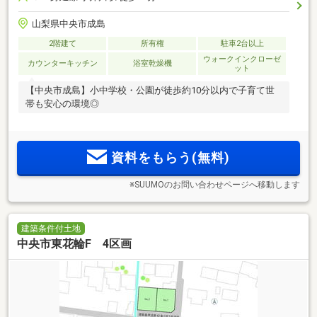
山梨県中央市成島
2階建て
所有権
駐車2台以上
ウォークインクローゼ
カウンターキッチン
浴室乾燥機
ット
【中央市成島】小中学校・公園が徒歩約10分以内で子育て世
帯も安心の環境◎
資料をもらう(無料)
※SUUMOのお問い合わせページへ移動します
建築条件付土地
中央市東花輪F 4区画