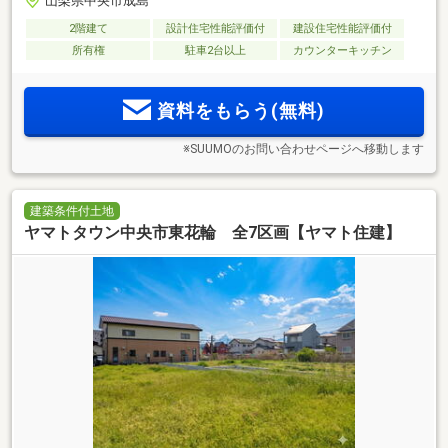
山梨県中央市成島
2階建て
設計住宅性能評価付
建設住宅性能評価付
所有権
駐車2台以上
カウンターキッチン
資料をもらう(無料)
※SUUMOのお問い合わせページへ移動します
建築条件付土地
ヤマトタウン中央市東花輪 全7区画【ヤマト住建】