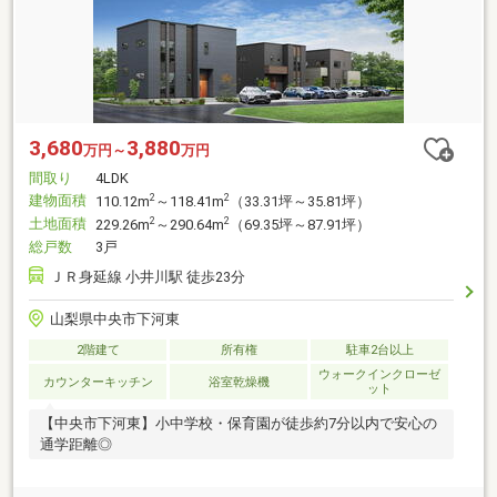
3,680
3,880
万円～
万円
間取り
4LDK
建物面積
2
2
110.12m
～118.41m
（33.31坪～35.81坪）
土地面積
2
2
229.26m
～290.64m
（69.35坪～87.91坪）
総戸数
3戸
ＪＲ身延線 小井川駅 徒歩23分
山梨県中央市下河東
2階建て
所有権
駐車2台以上
ウォークインクローゼ
カウンターキッチン
浴室乾燥機
ット
【中央市下河東】小中学校・保育園が徒歩約7分以内で安心の
通学距離◎