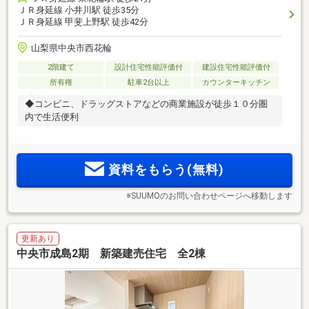
ＪＲ身延線 小井川駅 徒歩35分
ＪＲ身延線 甲斐上野駅 徒歩42分
山梨県中央市西花輪
2階建て
設計住宅性能評価付
建設住宅性能評価付
所有権
駐車2台以上
カウンターキッチン
◆コンビニ、ドラッグストアなどの商業施設が徒歩１０分圏
内で生活便利
資料をもらう(無料)
※SUUMOのお問い合わせページへ移動します
更新あり
中央市成島2期 新築建売住宅 全2棟