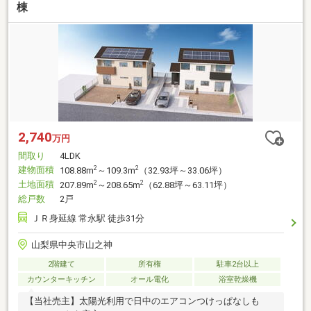
棟
2,740
万円
間取り
4LDK
建物面積
2
2
108.88m
～109.3m
（32.93坪～33.06坪）
土地面積
2
2
207.89m
～208.65m
（62.88坪～63.11坪）
総戸数
2戸
ＪＲ身延線 常永駅 徒歩31分
山梨県中央市山之神
2階建て
所有権
駐車2台以上
カウンターキッチン
オール電化
浴室乾燥機
【当社売主】太陽光利用で日中のエアコンつけっぱなしも