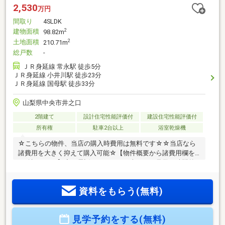
2,530
万円
間取り
4SLDK
建物面積
2
98.82m
土地面積
2
210.71m
総戸数
-
ＪＲ身延線 常永駅 徒歩5分
ＪＲ身延線 小井川駅 徒歩23分
ＪＲ身延線 国母駅 徒歩33分
山梨県中央市井之口
2階建て
設計住宅性能評価付
建設住宅性能評価付
所有権
駐車2台以上
浴室乾燥機
☆こちらの物件、当店の購入時費用は無料です☆☆当店なら
諸費用を大きく抑えて購入可能☆【物件概要から諸費用欄を
ご確認下さい】◆お電話いただければ当日のご見学や時間外
でも対応可能です。【耐震等級3】 耐震・制震ダブルの備え
長く安心して暮らせる住まい!! ■フラット３５Ｓ（１０年金利
資料をもらう(無料)
優遇）利用可能■住宅ローン減税13年間 控除率0.7%■耐震等
級最高位(3)等級■24時間換気システム・浴室換気乾燥機標準装
備■設計住宅性能評価書、建設住宅性能評価書■「制震性能」
見学予約をする(無料)
を兼ね備えた住宅お気軽にご連絡下さいませ！●住宅ローンの