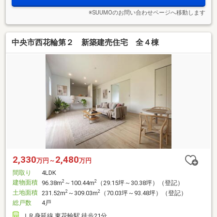
※SUUMOのお問い合わせページへ移動します
中央市西花輪第２ 新築建売住宅 全４棟
2,330
2,480
万円～
万円
間取り
4LDK
建物面積
2
2
96.38m
～100.44m
（29.15坪～30.38坪）（登記）
土地面積
2
2
231.52m
～309.03m
（70.03坪～93.48坪）（登記）
総戸数
4戸
ＪＲ身延線 東花輪駅 徒歩21分