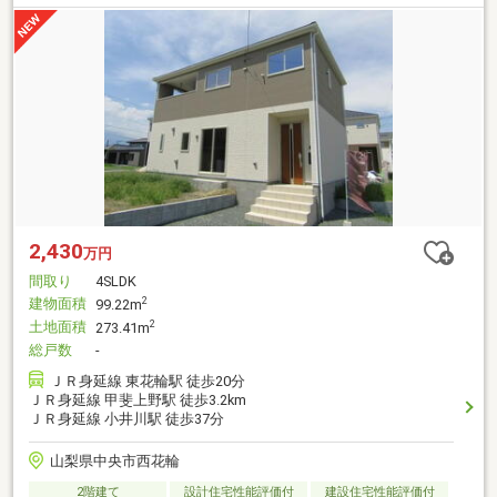
2,430
万円
間取り
4SLDK
建物面積
2
99.22m
土地面積
2
273.41m
総戸数
-
ＪＲ身延線 東花輪駅 徒歩20分
ＪＲ身延線 甲斐上野駅 徒歩3.2km
ＪＲ身延線 小井川駅 徒歩37分
山梨県中央市西花輪
2階建て
設計住宅性能評価付
建設住宅性能評価付