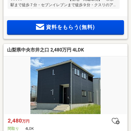
駅まで徒歩７分・セブンイレブンまで徒歩９分・クスリのア
オキまで徒歩８分・いちやまマートまで車で３分・イオンモ
ール甲府昭和まで車で４分【間取り】・広々１８帖のリビン
グ・家族みんなのプライバシーを守る4LDK・WICで収納もば
資料をもらう(無料)
っちり◎【設備・特徴】・駐車場3台分・雨でも安心のインナ
ーバルコニー♪・地震に強い耐震制震の家！
━━━━━━━━━━━━○○○○
山梨県中央市井之口 2,480万円 4LDK
2,480
万円
間取り
4LDK