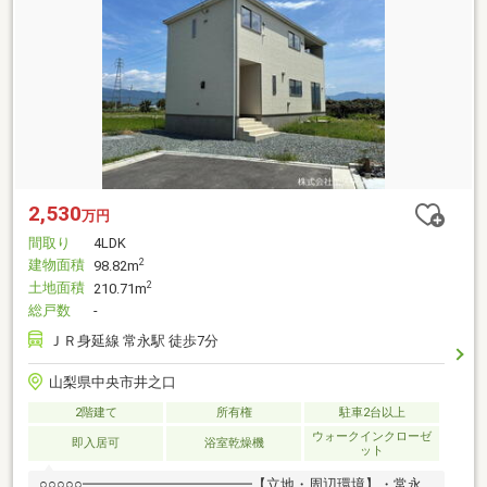
2,530
万円
間取り
4LDK
建物面積
2
98.82m
土地面積
2
210.71m
総戸数
-
ＪＲ身延線 常永駅 徒歩7分
山梨県中央市井之口
2階建て
所有権
駐車2台以上
ウォークインクローゼ
即入居可
浴室乾燥機
ット
○○○○○━━━━━━━━━━━━【立地・周辺環境】・常永