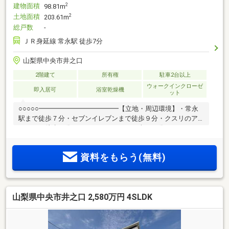
建物面積
2
98.81m
土地面積
2
203.61m
総戸数
-
ＪＲ身延線 常永駅 徒歩7分
山梨県中央市井之口
2階建て
所有権
駐車2台以上
ウォークインクローゼ
即入居可
浴室乾燥機
ット
○○○○○━━━━━━━━━━━━【立地・周辺環境】・常永
駅まで徒歩７分・セブンイレブンまで徒歩９分・クスリのア
オキまで徒歩８分・いちやまマートまで車で３分・イオンモ
ール甲府昭和まで車で４分【間取り】・広々１６帖のリビン
グ・家族みんなのプライバシーを守る4LDK・WICで収納もば
資料をもらう(無料)
っちり◎【設備・特徴】・駐車場並列2台分・雨でも安心のイ
ンナーバルコニー♪・地震に強い耐震制震の家！
━━━━━━━━━━━━○○○○
山梨県中央市井之口 2,580万円 4SLDK