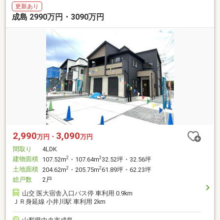
更新あり
成島 2990万円・3090万円
2,990
3,090
万円・
万円
間取り
4LDK
建物面積
2
2
107.52m
・107.64m
32.52坪・32.56坪
土地面積
2
2
204.62m
・205.75m
61.89坪・62.23坪
総戸数
2戸
山交 医大宿舎入口バス停 車利用 0.9km
ＪＲ身延線 小井川駅 車利用 2km