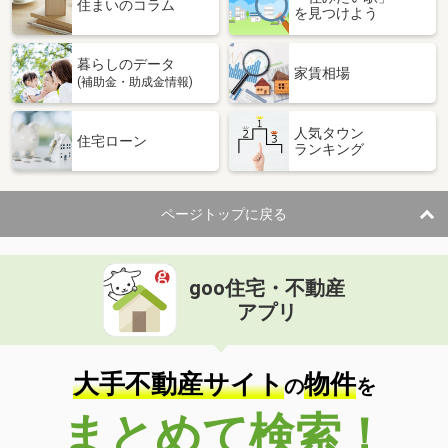
住まいのコラム
を見つけよう
暮らしのデータ
家賃相場
(補助金・助成金情報)
人気タウン
住宅ローン
ランキング
ページトップに戻る
goo住宅・不動産
アプリ
大手不動産サイト
物件
の
を
まとめて検索！