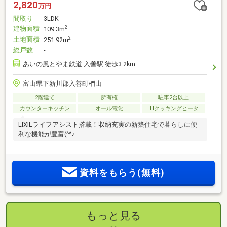
2,820
万円
間取り
3LDK
建物面積
2
109.3m
土地面積
2
251.92m
総戸数
-
あいの風とやま鉄道 入善駅 徒歩3.2km
富山県下新川郡入善町椚山
2階建て
所有権
駐車2台以上
カウンターキッチン
オール電化
IHクッキングヒータ
LIXILライフアシスト搭載！収納充実の新築住宅で暮らしに便
利な機能が豊富(^^♪
資料をもらう(無料)
もっと見る