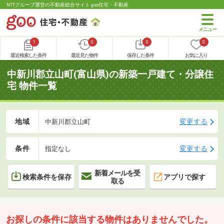
NTTグループ運営の不動産総合サイト goo住宅・不動産
1
0
0
0
最近検索した条件
最近見た物件
保存した条件
お気に入り
中新川郡立山町(富山県)の新築一戸建て・分譲住
宅 物件一覧
地域
変更する
中新川郡立山町
条件
変更する
指定なし
新着メールを受
検索条件を保存
アプリで探す
取る
お探しの条件に該当する物件はありませんでした。