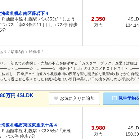
北海道札幌市南区藻岩下４
2,350
ＪＲ函館本線 札幌駅 バス35分/「じょう
4SL
てつバス「南38条西11丁目」バス停 停歩
万円
134.1
5分
あり
駐車3台
所有権
り／ 初めての家探し・売却の不安を解消する「カスタマーブック」進呈！詳細は
━━☆・…━━━☆・…━━━☆『藻岩下4丁目』のオススメＰＯＩＮＴ！・…━
に位置し、四季折々の山並みや札幌市街の夜景を望む開放的な眺望○吹抜けから自然光
ったり過ごせる広々としたお庭○心地よい朝日や美しい日の出を楽しめる2階の約8.
0万円 4SLDK
見学予約
お気に入りに追加
北海道札幌市東区東雁来十条４
3,980
4SL
ＪＲ函館本線 札幌駅 バス35分/「東雁
万円
150.3
来」バス停 停歩7分