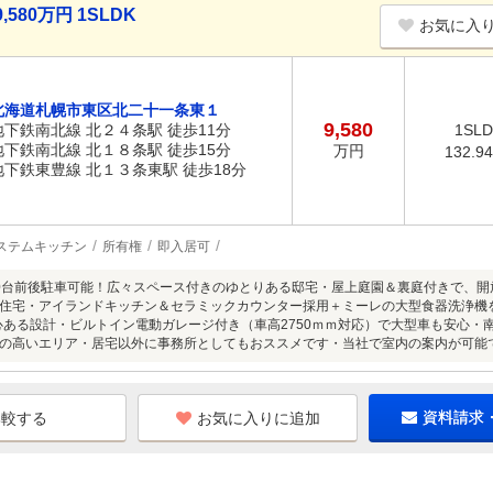
80万円 1SLDK
お気に入
北海道札幌市東区北二十一条東１
9,580
地下鉄南北線 北２４条駅 徒歩11分
1SL
地下鉄南北線 北１８条駅 徒歩15分
万円
132.9
地下鉄東豊線 北１３条東駅 徒歩18分
ステムキッチン
所有権
即入居可
0台前後駐車可能！広々スペース付きのゆとりある邸宅・屋上庭園＆裏庭付きで、
住宅・アイランドキッチン＆セラミックカウンター採用＋ミーレの大型食器洗浄機
心ある設計・ビルトイン電動ガレージ付き（車高2750ｍｍ対応）で大型車も安心・南北
の高いエリア・居宅以外に事務所としてもおススメです・当社で室内の案内が可能
お気に入りに追加
資料請求