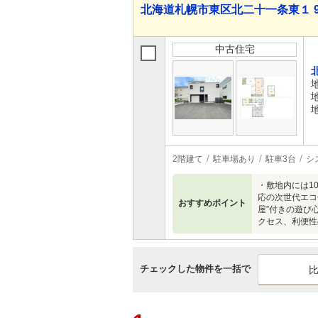
北海道札幌市東区北二十一条東１ 9,5
中古住宅
2階建て
駐車場あり
駐車3台
シ
・敷地内には1
応の次世代エコ
おすすめポイント
屋”付きの遊び
クセス、利便性
チェックした物件を一括で