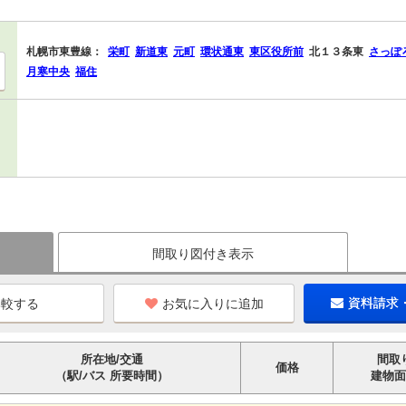
札幌市東豊線：
栄町
新道東
元町
環状通東
東区役所前
北１３条東
さっぽ
月寒中央
福住
間取り図付き表示
お気に入りに追加
資料請求
所在地/交通
間取
価格
（駅/バス 所要時間）
建物面