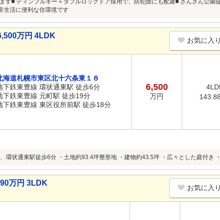
ます■ ディンプルキー＋ダブルロックドア採用で、防犯面にも配慮■ さんさん公園
日常生活に便利な住環境です
00万円 4LDK
お気に入
北海道札幌市東区北十六条東１８
6,500
地下鉄東豊線 環状通東駅 徒歩6分
4LD
地下鉄東豊線 元町駅 徒歩19分
万円
143.8
地下鉄東豊線 東区役所前駅 徒歩18分
環状通東駅徒歩6分 ・土地約93.4坪整形地 ・建物約43.5坪 ・広々とした庭付き 
0万円 3LDK
お気に入