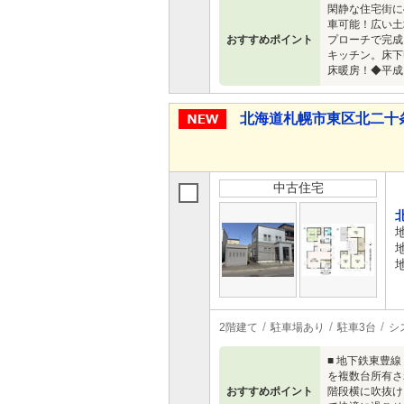
閑静な住宅街に
車可能！広い土
おすすめポイント
プローチで完成
キッチン。床下
床暖房！◆平成
北海道札幌市東区北二十条東２
中古住宅
2階建て
駐車場あり
駐車3台
シ
■ 地下鉄東豊
を複数台所有さ
おすすめポイント
階段横に吹抜け