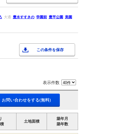
ろ
大通
豊水すすきの
学園前
豊平公園
美園
この条件を保存
表示件数
・お問い合わせをする(無料)
り
築年月
土地面積
積
築年数