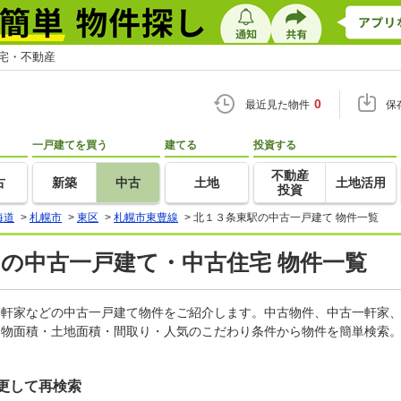
住宅・不動産
0
最近見た物件
保
一戸建てを買う
建てる
投資する
不動産
古
新築
中古
土地
土地活用
投資
海道
>
札幌市
>
東区
>
札幌市東豊線
>
北１３条東駅の中古一戸建て 物件一覧
)の中古一戸建て・中古住宅 物件一覧
古一軒家などの中古一戸建て物件をご紹介します。中古物件、中古一軒家
建物面積・土地面積・間取り・人気のこだわり条件から物件を簡単検索。
更して再検索