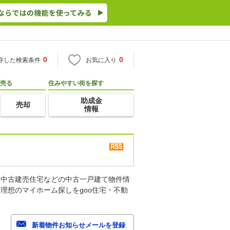
0
0
存した検索条件
お気に入り
売る
住みやすい街を探す
助成金
売却
情報
、中古建売住宅などの中古一戸建て物件情
理想のマイホーム探しをgoo住宅・不動