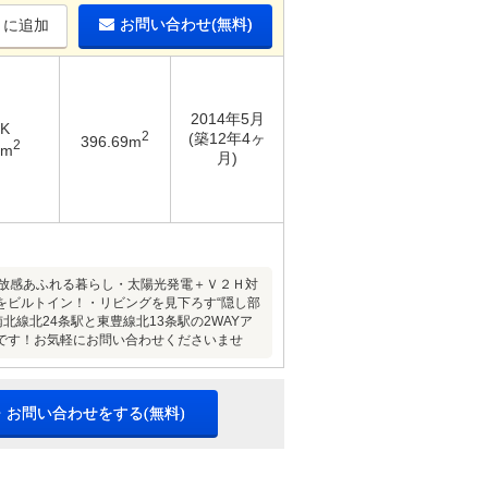
お問い合わせ(無料)
りに追加
2014年5月
DK
2
(築12年4ヶ
396.69m
2
4m
月)
開放感あふれる暮らし・太陽光発電＋Ｖ２Ｈ対
をビルトイン！・リビングを見下ろす“隠し部
線北24条駅と東豊線北13条駅の2WAYア
です！お気軽にお問い合わせくださいませ
・お問い合わせをする(無料)