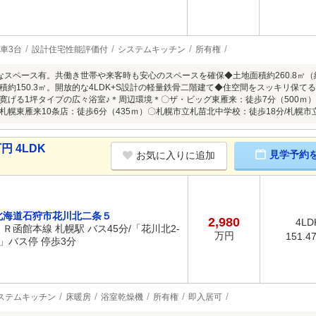
車3台
設計住宅性能評価付
システムキッチン
所有権
なスペース有。共働き世帯や来客時も安心のスペースを確保◆土地面積約260.8㎡
積約150.3㎡。開放的な4LDK+S設計の軽量鉄骨二階建て◆住空間をスッキリ保
寛げる1坪タイプの広々浴室♪＊周辺環境＊〇ザ・ビッグ東雁来：徒歩7分（500ｍ）
札幌東雁来10条店：徒歩6分（435ｍ）〇札幌市立札苗北中学校：徒歩18分/札幌市
円 4LDK
見学予約
お気に入りに追加
北海道石狩市花川北二条５
2,980
4LD
ＪＲ函館本線 札幌駅 バス45分/「花川北2-
万円
151.4
5」バス停 停歩3分
ステムキッチン
床暖房
浴室乾燥機
所有権
即入居可