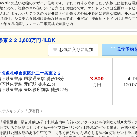
45.9坪の広い建物のデザイン住宅です。それぞれ車を所有したい家族には便利な電
地なので、複数の車を使い分ける方にもお勧めです。エントランスは全面ロードヒ
されたタイル貼りテラスのお庭◆総タイル張りの外観◆各所に豊富な収納、◆水回
収納付。システム食器棚は豪華な鏡面扉です。◆浴室、洗面所・トイレはホモジニ
４年８月増築リフォーム工事完成で綺麗な内
２ 3,800万円 4LDK
見学予約
お気に入りに追加
北海道札幌市東区北二十条東２２
3,800
地下鉄東豊線 環状通東駅 徒歩16分
4LD
地下鉄東豊線 元町駅 徒歩21分
万円
120.0
地下鉄東豊線 東区役所前駅 徒歩27分
ステムキッチン
所有権
線「環状通東」駅徒歩約16分！札幌市内中心部へのアクセスにも便利な立地■ 大型カ
れているご家庭にもおすすめ■ 全室フローリング＋1階6帖の和室を備え、家族構成
を設けた開放感のある住空間で、明るく伸びやかな暮らしを演出■ 灯油セントラル