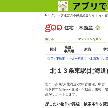
NTTグループ運営の不動産総合サイト goo
借りる
マンションを買う
店舗･
賃貸
新築
中
事業用
住宅・不動産
>
中古一戸建て
>
北海道
>
北
北１３条東駅(北海道
北１３条東駅(北海道)の中古住宅、中
報を探すならgoo住宅・不動産。価格・
産がサポートします。
探したい物件の路線・検索条件を変