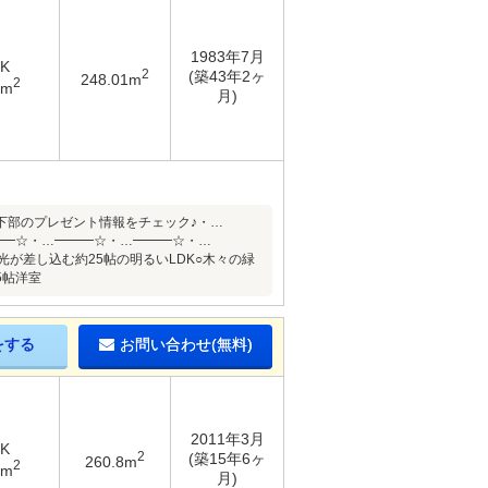
1983年7月
DK
2
(築43年2ヶ
248.01m
2
4m
月)
下部のプレゼント情報をチェック♪・…
━━☆・…━━━☆・…━━━☆・…
が差し込む約25帖の明るいLDK○木々の緑
5帖洋室
をする
お問い合わせ(無料)
2011年3月
DK
2
(築15年6ヶ
260.8m
2
9m
月)