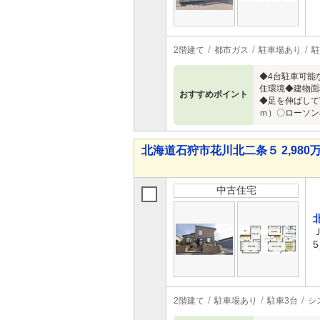
2階建て
都市ガス
駐車場あり
駐
◆4台駐車可能
住環境◆建物面
おすすめポイント
◆足を伸ばして
ｍ）〇ローソン
北海道石狩市花川北二条５ 2,980万
中古住宅
2階建て
駐車場あり
駐車3台
シ