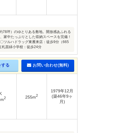
（約78坪）のゆとりある敷地。開放感あふれる
てる、家中たっぷりとした収納スペースを完備！
〇ツルハドラッグ東雁来店：徒歩9分（665
立札苗緑小学校：徒歩24分
をする
お問い合わせ(無料)
1979年12月
K
2
(築46年9ヶ
255m
2
7m
月)