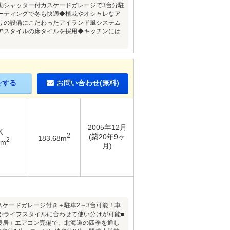
動シャッター付カスケードガレージで3台分駐
ーティングで冬も快適◆植栽やオシャレなア
りの設備にこだわったアイランド風システム
アスタイルの床タイルを採用◆キッチンには
をする
お問い合わせ(無料)
2005年12月
K
2
(築20年9ヶ
183.68m
2
7m
月)
スケードガレージ付き＋駐車2～3台可能！車
やライフスタイルに合わせて使い分けが可能■
暖房＋エアコン完備で、北海道の四季を通し