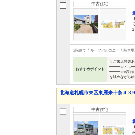
中古住宅
1
2階建て
ルーフバルコニー
駐車場
＼ご来店特典あ
━━━☆・…━
おすすめポイント
━━━☆○高台
を眺めながらゆ
北海道札幌市東区東雁来十条４ 3,98
中古住宅