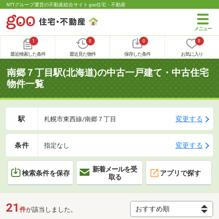
NTTグループ運営の不動産総合サイト goo住宅・不動産
1
0
0
0
最近検索した条件
最近見た物件
保存した条件
お気に入り
南郷７丁目駅(北海道)の中古一戸建て・中古住宅
物件一覧
駅
変更する
札幌市東西線/南郷７丁目
条件
変更する
指定なし
新着メールを受
検索条件を保存
アプリで探す
取る
21
件
が該当しました。