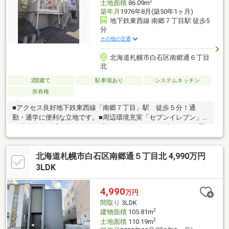
2
土地面積
86.09m
築年月
1976年8月(築50年1ヶ月)
地下鉄東西線 南郷７丁目駅 徒歩5
分
その他の交通
北海道札幌市白石区南郷通６丁目
北
2階建て
駐車場あり
システムキッチン
所有権
■アクセス良好地下鉄東西線「南郷７丁目」駅 徒歩５分！通
勤・通学に便利な立地です。■周辺環境充実「セブンイレブン」
が徒歩３分、「東光ストア」「サンドラッグ」が徒歩６分の位置
にあり、暮らしに便利な環境です。総合病院、郵便局等も徒歩圏
内♪■子育て環境充実小学校まで徒歩３分、中学校まで徒歩１分と
北海道札幌市白石区南郷通５丁目北 4,990万円
お子さまも無理なく安心して通うことができます。近隣に公園が
ありのびのびと遊ぶことが可能な環境です。■光熱費削減ソーラ
3LDK
ーパネル付き！太陽光発電、蓄電池で光熱費を削減♪◇カーポー
ト高さ制限有。詳細はお問い合わせください。◇灯油給湯暖房、
4,990
万円
セントラルパネルを利用の物件です。
間取り
3LDK
2
建物面積
105.81m
2
土地面積
110.19m