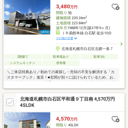
ど商業施設が揃っています。○売主様が大切にお使いだったた
3,480
万円
め、室内状態は大変良好です。○小中学校や公園も近く、子育て
間取り
他
環境としてもおすすめです。
2
建物面積
205.36m
2
土地面積
223.84m
築年月
1988年12月(築37年9ヶ月)
ＪＲ函館本線 白石駅 徒歩10分
その他の交通
北海道札幌市白石区北郷一条７
2階建て
駐車場あり
駐車3台
システムキッチン
所有権
＼ご来店特典あり／初めての家探し・売却の不安を解消する「カ
スタマーブック」進呈！■玄関が別々に設けられているため、お
互いのプライバシーを尊重しながら、程よい距離感で安心して暮
らせます。■JR「白石」徒歩10分・地下鉄「南郷7丁目」徒歩20分
とアクセス良好。買い物施設も徒歩圏内に充実！毎日の生活が非
北海道札幌市白石区平和通９丁目南 4,570万円
常にスムーズです。■1階・2階ともに、ご家族の顔が見渡せる対
面式キッチンを採用。リビングにいるご家族と会話を楽しみなが
4SLDK
ら、お料理や後片付けができます。■約67坪のゆとりある敷地を
活かし、駐車スペースは4台分を確保しています。複数台お車を所
4,570
万円
有されている方や、来客が多いご家庭にも便利。
間取り
4SLDK