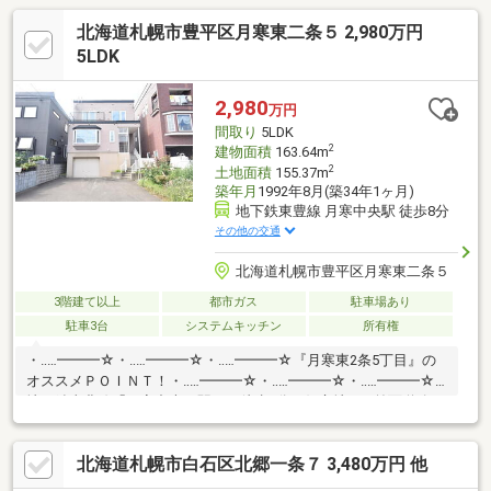
北海道札幌市豊平区月寒東二条５ 2,980万円
5LDK
2,980
万円
間取り
5LDK
2
建物面積
163.64m
2
土地面積
155.37m
築年月
1992年8月(築34年1ヶ月)
地下鉄東豊線 月寒中央駅 徒歩8分
その他の交通
北海道札幌市豊平区月寒東二条５
3階建て以上
都市ガス
駐車場あり
駐車3台
システムキッチン
所有権
・‥…━━━☆・‥…━━━☆・‥…━━━☆『月寒東2条5丁目』の
オススメＰＯＩＮＴ！・‥…━━━☆・‥…━━━☆・‥…━━━☆○
地下鉄東豊線「月寒中央」駅まで徒歩8分の好立地！ ○前面道路は
11mの広さ。車の出し入れもスムーズです。○車種により最大4台
駐車可能！来客時も安心です。○地下車庫や2箇所のWICなど、収
北海道札幌市白石区北郷一条７ 3,480万円 他
納スペースが充実しています。○日当たりの良い南向きのLDK。明
るく開放的な空間です。○徒歩10分圏内にスーパー、コンビニな