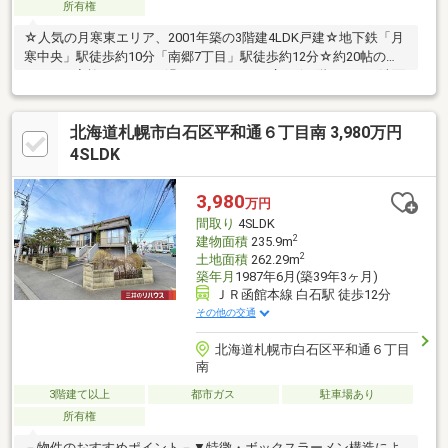
所有権
☆人気の月寒東エリア、2001年築の3階建4LDK戸建☆地下鉄「月
寒中央」駅徒歩約10分「南郷7丁目」駅徒歩約12分☆約20帖の
LDKはご家族でゆったり過ごせるゆとりの広さ☆2階にLDK・洗面
室・浴室を配置、日々の生活動線への配慮あり☆1坪タイプ
（1616）のバスルームで快適なバスタイム☆1階はビルトインガ
北海道札幌市白石区平和通６丁目南 3,980万円
レージ（ハイルーフ車対応）と物置☆2階はリビングと水回り、3
階は寝室・洋室☆屋根塗装、外壁塗装、暖房・給湯ボイラー・洗
4SLDK
面化粧台交換などリフォーム履歴あり♪地下鉄徒歩圏で、車庫付き
の一戸建てをお探しの方へのおすすめ物件♪※前面道路に都市ガス
3,980
万円
本管敷設。本物件への引込みはなし。
間取り
4SLDK
2
建物面積
235.9m
2
土地面積
262.29m
築年月
1987年6月(築39年3ヶ月)
ＪＲ函館本線 白石駅 徒歩12分
その他の交通
北海道札幌市白石区平和通６丁目
南
3階建て以上
都市ガス
駐車場あり
所有権
－物件のおすすめポイント－▼特徴・ボックスラーメン構造によ