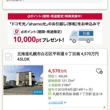
北海道札幌市白石区平和通９丁目南 4,570万円
4SLDK
4,570
万円
間取り
4SLDK
2
建物面積
121.72m
2
土地面積
218m
築年月
2012年8月(築14年1ヶ月)
札幌市東西線 南郷７丁目駅 徒歩16
分
その他の交通