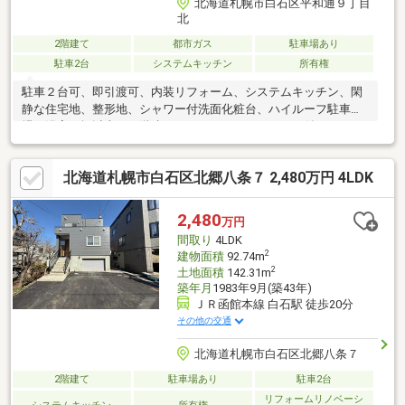
北海道札幌市白石区平和通９丁目
北
2階建て
都市ガス
駐車場あり
駐車2台
システムキッチン
所有権
駐車２台可、即引渡可、内装リフォーム、システムキッチン、閑
静な住宅地、整形地、シャワー付洗面化粧台、ハイルーフ駐車
場、浴室１坪以上、２階建、オートバス、ＴＶモニタ付インター
ホン、全居室フローリング、全居室６畳以上、都市ガス
北海道札幌市白石区北郷八条７ 2,480万円 4LDK
2,480
万円
間取り
4LDK
2
建物面積
92.74m
2
土地面積
142.31m
築年月
1983年9月(築43年)
ＪＲ函館本線 白石駅 徒歩20分
その他の交通
北海道札幌市白石区北郷八条７
2階建て
駐車場あり
駐車2台
リフォームリノベーシ