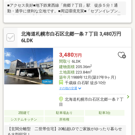
■アクセス良好■地下鉄東西線「南郷７丁目」駅 徒歩５分！通
勤・通学に便利な立地です。■周辺環境充実■「セブンイレブン」
が徒歩３分、「東光ストア」「サンドラッグ」が徒歩６分の位置
にあり、暮らしに便利な環境です。総合病院、郵便局等も徒歩圏
内♪■子育て環境充実■小学校まで徒歩３分、中学校まで徒歩１分
北海道札幌市白石区北郷一条７丁目 3,480万円
とお子さまも無理なく安心して通うことができます。近隣に公園
がありのびのびと遊ぶことが可能な環境です。■光熱費削減■ソー
6LDK
ラーパネル付き！太陽光発電、蓄電池で光熱費を削減♪◇灯油給
湯暖房、セントラルパネルを利用の物件です。
3,480
万円
間取り
6LDK
2
建物面積
205.36m
2
土地面積
223.84m
築年月
1988年12月(築37年9ヶ月)
千歳線 白石駅 徒歩10分
その他の交通
北海道札幌市白石区北郷一条７丁
目
2階建て
駐車場あり
駐車3台
システムキッチン
所有権
【玄関分離型 二世帯住宅】20帖超LDでご家族がゆったり暮らせ
る大型邸宅！