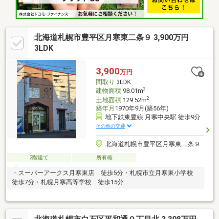
北海道札幌市豊平区月寒東二条９ 3,900万円
3LDK
3,900
万円
間取り
3LDK
2
建物面積
98.01m
2
土地面積
129.52m
築年月
1970年9月(築56年)
地下鉄東豊線 月寒中央駅 徒歩9分
その他の交通
北海道札幌市豊平区月寒東二条９
2階建て
所有権
・スーパーアークス月寒東店 徒歩5分・札幌市立月寒東小学校
徒歩7分・札幌月寒高等学校 徒歩15分