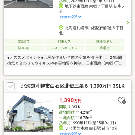
築年月
2022年12月(築3年9ヶ月)
地下鉄東西線 南郷７丁目駅 徒歩6
分
その他の交通
北海道札幌市白石区南郷通５丁目
北
2階建て
都市ガス
駐車場あり
駐車3台
システムキッチン
床暖房
●オススメポイント●〇炭が住まい全体の空気を清浄化し、24時間
換気と合わせてウイルスや有害物質を抑制。〇東西線【南郷7丁
目】駅まで徒歩6分の快適アクセス。日々の通勤・通学や買い物が
スムーズ、時間にゆとりのある暮らしが叶います。〇設備の充実
度が高く、生活を始めたその日から、安心で清潔な空気環境の中
北海道札幌市白石区北郷三条６ 1,390万円 3SLK
で過ごせます〇陽光を取り込みやすい2階LDKは、開放感とプライ
バシー性を両立。家族が自然と集まりたくなる、明るく居心地の
良い空間に仕上がってます。〇健康を意識した住まいづくりで、
1,390
万円
小さいお子様やペットにも心地よい環境です。お気軽にお問い合
間取り
3SLK
わせくださいませ♪
2
建物面積
114.21m
2
土地面積
116.75m
築年月
1990年12月(築35年9ヶ月)
ＪＲ函館本線 白石駅 徒歩10分
その他の交通