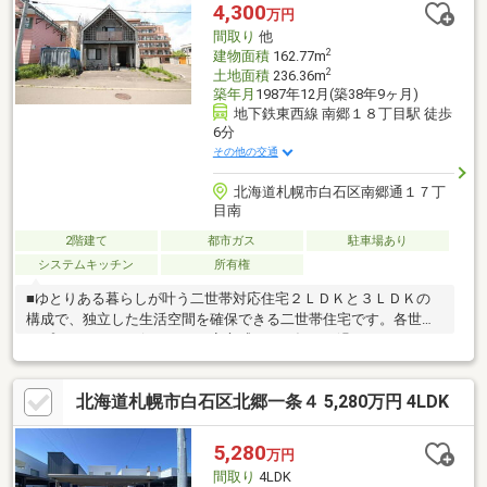
4,300
万円
間取り
他
2
建物面積
162.77m
2
土地面積
236.36m
築年月
1987年12月(築38年9ヶ月)
地下鉄東西線 南郷１８丁目駅 徒歩
6分
その他の交通
北海道札幌市白石区南郷通１７丁
目南
2階建て
都市ガス
駐車場あり
システムキッチン
所有権
■ゆとりある暮らしが叶う二世帯対応住宅２ＬＤＫと３ＬＤＫの
構成で、独立した生活空間を確保できる二世帯住宅です。各世帯
がプライバシーを保ちつつ、安心感のある毎日を過ごすことがで
きます。■採光と開放感に優れた快適な室内空間ＬＤＫは１階に
１９帖、２階に約１５帖を確保しており、光あふれる開放的な空
北海道札幌市白石区北郷一条４ 5,280万円 4LDK
間です。収納も豊富で、室内をいつもスッキリと綺麗に保つこと
ができます。■通勤・通学に便利な駅近の好立地最寄りの地下鉄
駅まで徒歩６分、バス停まで徒歩２分と交通アクセスが抜群で
5,280
万円
す。■駐車２台可能（車種による）
間取り
4LDK