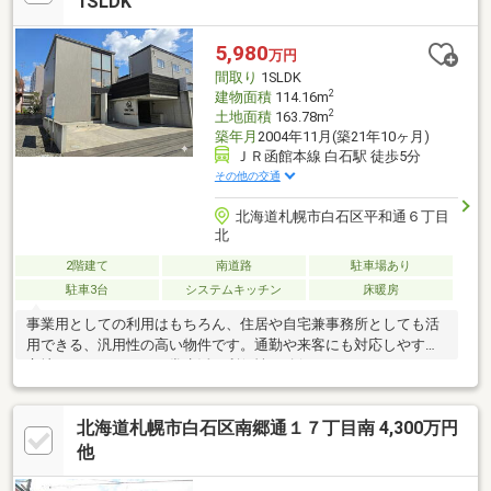
1SLDK
心の住まいを、ぜひ現地でご体感ください！
5,980
万円
間取り
1SLDK
2
建物面積
114.16m
2
土地面積
163.78m
築年月
2004年11月(築21年10ヶ月)
ＪＲ函館本線 白石駅 徒歩5分
その他の交通
北海道札幌市白石区平和通６丁目
北
2階建て
南道路
駐車場あり
駐車3台
システムキッチン
床暖房
事業用としての利用はもちろん、住居や自宅兼事務所としても活
用できる、汎用性の高い物件です。通勤や来客にも対応しやすい
立地でありながら、日常生活の利便性も確保されているため、
「働く場所」と「暮らす場所」を無理なく両立できます。ライフ
スタイルや事業内容の変化に応じて用途を切り替えられる点も魅
北海道札幌市白石区南郷通１７丁目南 4,300万円
力のひとつ。将来的には居住用・事業用いずれとしても検討で
き、長期的な視点で資産としても価値を見込める一棟です。
他