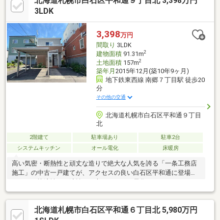
北海道札幌市白石区平和通９丁目北 3,398万円
3LDK
3,398
万円
間取り
3LDK
2
建物面積
91.31m
2
土地面積
157m
築年月
2015年12月(築10年9ヶ月)
地下鉄東西線 南郷７丁目駅 徒歩20
分
その他の交通
北海道札幌市白石区平和通９丁目
北
2階建て
駐車場あり
駐車2台
システムキッチン
オール電化
床暖房
高い気密・断熱性と頑丈な造りで絶大な人気を誇る「一条工務店
施工」の中古一戸建てが、アクセスの良い白石区平和通に登場し
ました。快適性と経済性を両立したオール電化（エコキュート）
を採用しており、毎月の光熱費を賢く抑えられます。間取りは使
い勝手の良い3LDK。冬の雪かき負担を大幅に軽減するカーポート
北海道札幌市白石区平和通６丁目北 5,980万円
や、夏にはBBQやプールも楽しめるウッドデッキがすでに完備さ
れている大変お買い得な物件です。ハウスメーカーならではの安