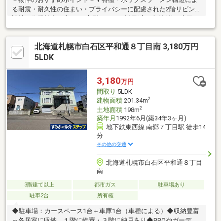
る耐震・耐久性の住まい・プライバシーに配慮された2階リビング
設計・作業効率の上がるL字型キッチン採用(床下収納付)・水回り
が集約されており、家事動線良好・3階ホール・各洋室に南西向き
バルコニー隣接・足を伸ばしてくつろげる和室を2箇所に設置・お
北海道札幌市白石区平和通８丁目南 3,180万円
庭付・電動シャッター付のインナーガレージ・駐車2台可能(車種
による)▼周辺環境・白石共栄公園 徒歩2分(約140m)・本通小学校
5LDK
徒歩7分(約500m)■ ご希望の住まい探しをお手伝いします
━━━━━・・・物件の詳細・ご相談はお気軽にお問い合わせく
3,180
万円
ださい。
間取り
5LDK
2
建物面積
201.34m
2
土地面積
198m
築年月
1992年6月(築34年3ヶ月)
地下鉄東西線 南郷７丁目駅 徒歩14
分
その他の交通
北海道札幌市白石区平和通８丁目
南
3階建て以上
都市ガス
駐車場あり
駐車2台
所有権
◆駐車場：カースペース1台＋車庫1台（車種による）◆収納豊富
～各居室に収納、１階に物置・３階に納戸あり◆BBQやガーデニ