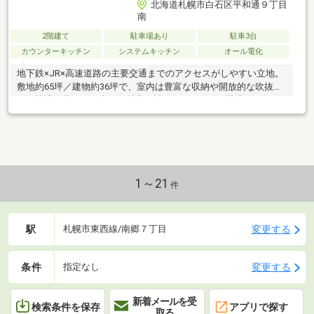
北海道札幌市白石区平和通９丁目
南
2階建て
駐車場あり
駐車3台
カウンターキッチン
システムキッチン
オール電化
地下鉄×JR×高速道路の主要交通までのアクセスがしやすい立地。
敷地約65坪／建物約36坪で、室内は豊富な収納や開放的な吹抜な
ど、快適な暮らしを支える魅力が詰まっています。駐車スペース3
台分。
1～21
件
駅
変更する
札幌市東西線/南郷７丁目
条件
変更する
指定なし
新着メールを受
検索条件を保存
アプリで探す
取る