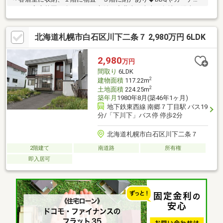
ング、家庭菜園が楽しめるお庭付き◆北東・南東の角地で陽当た
り・風通し良好◆地下鉄「南郷７丁目」駅・JR「白石」駅のダブ
ルアクセス～Life information～ ・ローソン札幌平和通七丁目
北海道札幌市白石区川下二条７ 2,980万円 6LDK
店 約330ｍ ・札幌白石郵便局 約160ｍ ・平和通公園 約
190ｍ ・コープさっぽろ ほんどおり店 約460ｍ ・恵佑会札幌
病院 約590ｍ ・本通小学校 約100ｍ ・柏丘中学校 約130
2,980
万円
ｍ
間取り
6LDK
2
建物面積
117.22m
2
土地面積
224.25m
築年月
1980年8月(築46年1ヶ月)
地下鉄東西線 南郷７丁目駅 バス19
分/「下川下」バス停 停歩2分
北海道札幌市白石区川下二条７
2階建て
南道路
所有権
即入居可