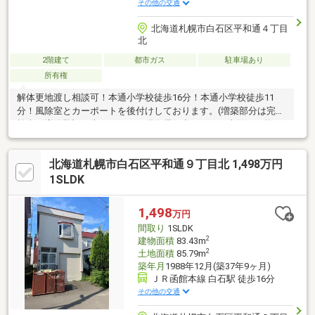
その他の交通
北海道札幌市白石区平和通４丁目
北
2階建て
都市ガス
駐車場あり
所有権
解体更地渡し相談可！本通小学校徒歩16分！本通小学校徒歩11
分！風除室とカーポートを後付けしております。(増築部分は完成
検査、増築登記は未了です。）現在居住中ですがご内覧も可能で
す。お気軽にお問合せくださいませ！
北海道札幌市白石区平和通９丁目北 1,498万円
1SLDK
1,498
万円
間取り
1SLDK
2
建物面積
83.43m
2
土地面積
85.79m
築年月
1988年12月(築37年9ヶ月)
ＪＲ函館本線 白石駅 徒歩16分
その他の交通