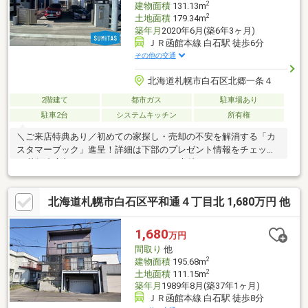
2
建物面積
131.13m
2
土地面積
179.34m
築年月
2020年6月(築6年3ヶ月)
ＪＲ函館本線 白石駅 徒歩6分
その他の交通
北海道札幌市白石区北郷一条４
2階建て
都市ガス
駐車場あり
駐車2台
システムキッチン
所有権
＼ご来店特典あり／初めての家探し・売却の不安を解消する「カ
スタマーブック」進呈！詳細は下部のプレゼント情報をチェック
♪●札幌中心部へのアクセスもスムーズな立地です。●スカイハウ
ス旧施工×令和2年築の高品質！室内外ともに状態良好です。●タ
イルテラス付きで、アウトドアリビングやBBQ、お子様のプール
北海道札幌市白石区平和通４丁目北 1,680万円 他
遊びなど多目的に活用できます。●エコジョーズにLow-Eガラスを
採用。高い断熱性と光熱費の抑制を両立しています。●万が一停
電となった場合でも、電気自動車を非常用電源として利用するこ
1,680
万円
とが可能です。●カーポート2台分にアスファルト舗装実施済み！
間取り
他
冬の除雪負担が軽減されます。
2
建物面積
195.68m
2
土地面積
111.15m
築年月
1989年8月(築37年1ヶ月)
ＪＲ函館本線 白石駅 徒歩8分