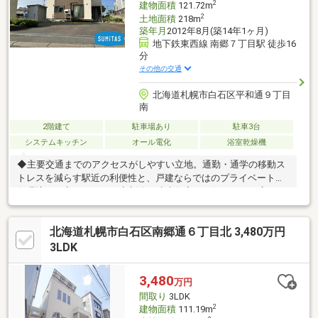
2
建物面積
121.72m
2
土地面積
218m
築年月
2012年8月(築14年1ヶ月)
地下鉄東西線 南郷７丁目駅 徒歩16
分
その他の交通
北海道札幌市白石区平和通９丁目
南
2階建て
駐車場あり
駐車3台
システムキッチン
オール電化
浴室乾燥機
◆主要交通までのアクセスがしやすい立地。通勤・通学の移動ス
トレスを減らす駅近の利便性と、戸建ならではのプライベートな
住環境を両立できます。◆新築・建売住宅では得られない広さが
あります。土地約65坪／建物約36坪。庭・カースペース・広い居
室と豊富な収納・吹抜など、この大きさでなければ享受できない
北海道札幌市白石区南郷通６丁目北 3,480万円
魅力が沢山。◆教育施設や公園が身近に揃った暮らしやすい立
地。保育園や小学校が徒歩5分圏内で、毎日の送り迎えや通学の負
3LDK
担を軽減。室内はリビング階段、引き戸、スイッチの高さなど、
小さいお子様にも配慮された設計です。◆近年の暑い夏場にも対
3,480
万円
応の室内環境。エアコン設置済で快適な空調管理が可能です。
間取り
3LDK
2
建物面積
111.19m