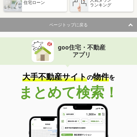
人気タウン
住宅ローン
ランキング
ページトップに戻る
goo住宅・不動産
アプリ
大手不動産サイト
物件
の
を
まとめて検索！