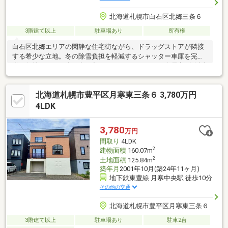
北海道札幌市白石区北郷三条６
3階建て以上
駐車場あり
所有権
白石区北郷エリアの閑静な住宅街ながら、ドラッグストアが隣接
する希少な立地。冬の除雪負担を軽減するシャッター車庫を完
備。角地のためお車の出し入れもストレスフリー。全居室6条以上
のゆとりある間取りで南面バルコニー付き！・サンドラッグ徒歩1
分・小学校、保育園徒歩5分・業務スーパー、コープ徒歩8分・JR
北海道札幌市豊平区月寒東三条６ 3,780万円
白石駅徒歩10分
4LDK
3,780
万円
間取り
4LDK
2
建物面積
160.07m
2
土地面積
125.84m
築年月
2001年10月(築24年11ヶ月)
地下鉄東豊線 月寒中央駅 徒歩10分
その他の交通
北海道札幌市豊平区月寒東三条６
3階建て以上
駐車場あり
駐車2台