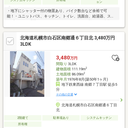
システムキッチン
所有権
ョン
・地下にシャッター付の物置あり、バイク数台など余裕で可
能！・ユニットバス、キッチン、トイレ、洗面台、給湯器、スト
ーブ、クロス張替、フローリング、アスファルト施工など多数リ
フォーム・徒歩10分圏内に業務スーパー、コンビニ、郵便局あり
便利な立地・経済的な灯油ボイラー、灯油ストーブ完備※当社で
北海道札幌市白石区南郷通６丁目北 3,480万円
室内のご案内が可能です※事務所不在が多いため、お問合せはメ
ールにてお願いいたします
3LDK
3,480
万円
間取り
3LDK
2
建物面積
111.19m
2
土地面積
86.09m
築年月
1976年8月(築50年1ヶ月)
地下鉄東西線 南郷７丁目駅 徒歩5
分
その他の交通
北海道札幌市白石区南郷通６丁目
北
2階建て
駐車場あり
システムキッチン
所有権