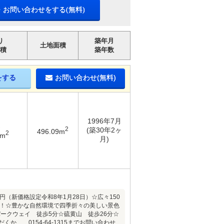
・お問い合わせをする(無料)
り
築年月
土地面積
積
築年数
をする
お問い合わせ(無料)
1996年7月
2
(築30年2ヶ
496.09m
2
4m
月)
万円（新価格設定令和8年1月28日）☆広々150
好！☆豊かな自然環境で四季折々の美しい景色
ークウェイ 徒歩5分☆硫黄山 徒歩26分☆
、 0154-64-1315までお問い合わせ