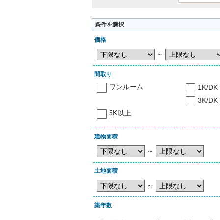
条件を選択
価格
～
間取り
ワンルーム
1K/DK
3K/DK
5K以上
建物面積
～
土地面積
～
築年数