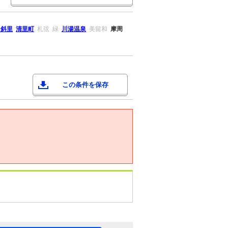
中斜里
清里町
札弦
緑
川湯温泉
美留和
摩周
この条件を保存