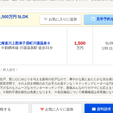
00万円 5LDK
見学予約
お気に入りに追加
1,500
北海道川上郡弟子屈町川湯温泉６
5LD
ＪＲ釧網本線 川湯温泉駅 徒歩31分
万円
139.1
即入居可
住戸、更に心にゆとりを与える庭有の住戸なので、爽やかな風とあたたかな光を感
居室空間で、その上拭き掃除のみでお手入れ楽チンなＩＨクッキングヒーターは汚
下げるのもスムーズなカウンターキッチンです。家族みんなのワガママにも応える
。※契約不適合責任は免責となります。※各設備品について稼働確認は未実施にな
お気に入りに追加
資料請求