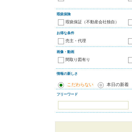
瑕疵保険
瑕疵保証（不動産会社独自）
お得な条件
売主・代理
画像・動画
間取り図有り
情報の新しさ
こだわらない
本日の新着
フリーワード