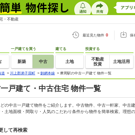
住宅・不動産
0
最近見た物件
保
一戸建てを買う
建てる
投資する
不動産
古
新築
中古
土地
土地活用
投資
海道
>
川上郡弟子屈町
>
釧網本線
>
摩周駅の中古一戸建て 物件一覧
古一戸建て・中古住宅 物件一覧
家などの中古一戸建て物件をご紹介します。中古物件、中古一軒家、中古
積・土地面積・間取り・人気のこだわり条件から物件を簡単検索。理想の
更して再検索