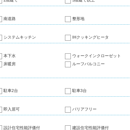
2階建て
3階建て以上
南道路
整形地
システムキッチン
IHクッキングヒータ
本下水
ウォークインクローゼット
床暖房
ルーフバルコニー
駐車2台
駐車3台
即入居可
バリアフリー
設計住宅性能評価付
建設住宅性能評価付