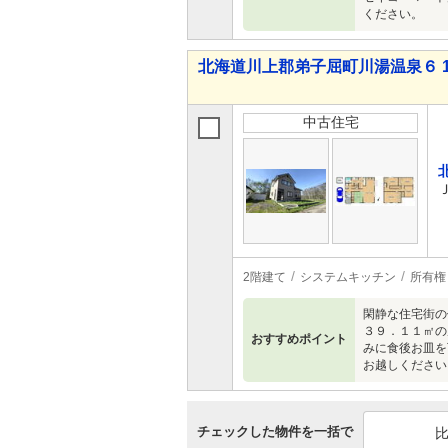
ください。
北海道川上郡弟子屈町川湯温泉６ 1,5
中古住宅
2階建て
システムキッチン
所有権
閑静な住宅街の
３９．１１㎡の
おすすめポイント
みに食後お皿を
お越しください
チェックした物件を一括で