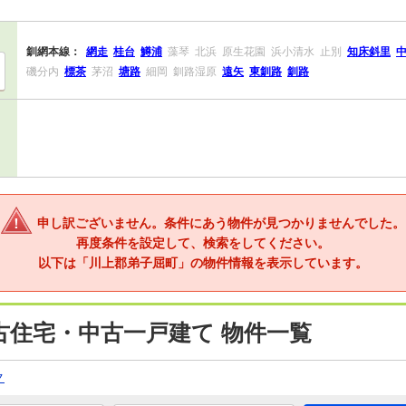
釧網本線：
網走
桂台
鱒浦
藻琴
北浜
原生花園
浜小清水
止別
知床斜里
磯分内
標茶
茅沼
塘路
細岡
釧路湿原
遠矢
東釧路
釧路
申し訳ございません。条件にあう物件が見つかりませんでした。
再度条件を設定して、検索をしてください。
以下は「川上郡弟子屈町」の物件情報を表示しています。
古住宅・中古一戸建て 物件一覧
ク