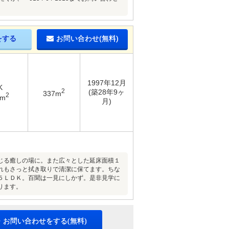
をする
お問い合わせ(無料)
1997年12月
K
2
(築28年9ヶ
337m
2
1m
月)
じる癒しの場に。また広々とした延床面積１
れもさっと拭き取りで清潔に保てます。ちな
５ＬＤＫ。百聞は一見にしかず。是非見学に
ります。
・お問い合わせをする(無料)