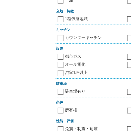
平屋
立地・特徴
1種低層地域
キッチン
カウンターキッチン
設備
都市ガス
オール電化
浴室1坪以上
駐車場
駐車場有り
条件
所有権
性能・評価
免震・制震・耐震