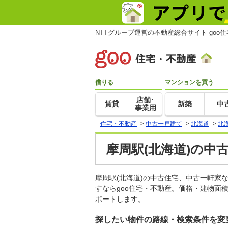
NTTグループ運営の不動産総合サイト goo
借りる
マンションを買う
店舗･
賃貸
新築
中
事業用
住宅・不動産
>
中古一戸建て
>
北海道
>
北
摩周駅(北海道)の中
摩周駅(北海道)の中古住宅、中古一軒
すならgoo住宅・不動産。価格・建物面
ポートします。
探したい物件の路線・検索条件を変