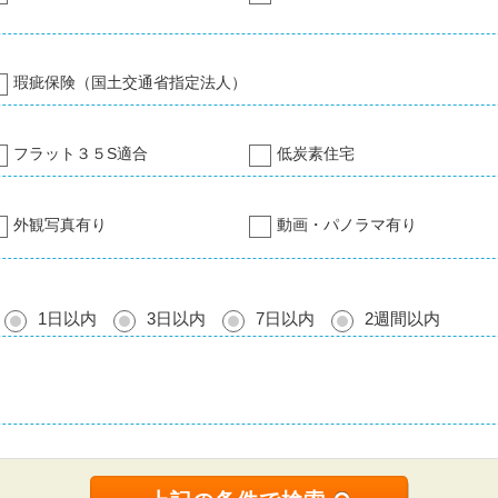
瑕疵保険（国土交通省指定法人）
フラット３５S適合
低炭素住宅
外観写真有り
動画・パノラマ有り
1日以内
3日以内
7日以内
2週間以内