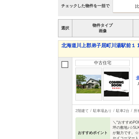
チェックした物件を一括で
物件タイプ
選択
画像
北海道川上郡弟子屈町川湯駅前１ 1,0
中古住宅
2階建て
駐車場あり
駐車2台
所
＼*おすすめPO
坪の敷地♪☆5
おすすめポイント
が魅力です。☆
セイコーマート