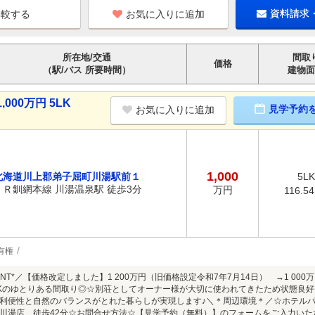
お気に入りに追加
資料請求
所在地/交通
間取
価格
（駅/バス 所要時間）
建物面
00万円 5LK
見学予約
お気に入りに追加
1,000
北海道川上郡弟子屈町川湯駅前１
5LK
ＪＲ釧網本線 川湯温泉駅 徒歩3分
万円
116.5
有権
INT*／【価格改定しました】1 200万円（旧価格設定令和7年7月14日） →1 000
LKのゆとりある間取り◎☆別荘としてオーナー様が大切に使われてきたため状態良
利便性と自然のバランスがとれた暮らしが実現します♪＼＊周辺環境＊／☆ホテルパ
川湯店 徒歩42分☆お問合せ方法☆【見学予約（無料）】のフォームをご入力いただくか