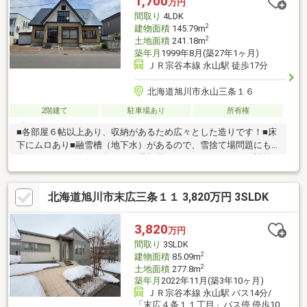
1,700
万円
間取り
4LDK
2
建物面積
145.79m
2
土地面積
241.18m
築年月
1999年8月(築27年1ヶ月)
ＪＲ宗谷本線 永山駅 徒歩17分
北海道旭川市永山三条１６
2階建て
駐車場あり
所有権
■各部屋６帖以上あり、収納があるため広々とした造りです！■床
下にムロあり■融雪槽（地下水）があるので、雪捨て場問題にも
困りません！■後ろへ向けての屋根雪はフェンスでバッチリ対策
済みです。■コープさっぽろシーナ店の目の前！ 日々のお買い
物に困りませんね。※網戸の調子が悪いため入れ替えをオススメ
北海道旭川市末広三条１１ 3,820万円 3SLDK
します。
3,820
万円
間取り
3SLDK
2
建物面積
85.09m
2
土地面積
277.8m
築年月
2022年11月(築3年10ヶ月)
ＪＲ宗谷本線 永山駅 バス14分/
「末広４条１１丁目」バス停 停歩10