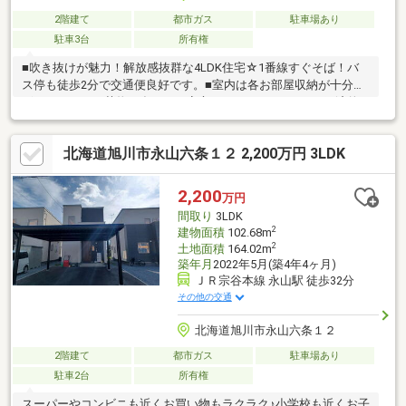
2階建て
都市ガス
駐車場あり
駐車3台
所有権
■吹き抜けが魅力！解放感抜群な4LDK住宅☆1番線すぐそば！バ
ス停も徒歩2分で交通便良好です。■室内は各お部屋収納が十分ご
ざいますのでお荷物が多くても安心です。■オールガスで経済的♪
駐車台数3~4台可能です！■ご案内可能です！お気軽にお問合せ下
さい。※現在居住中に付き直接の訪問はご遠慮下さい。
北海道旭川市永山六条１２ 2,200万円 3LDK
2,200
万円
間取り
3LDK
2
建物面積
102.68m
2
土地面積
164.02m
築年月
2022年5月(築4年4ヶ月)
ＪＲ宗谷本線 永山駅 徒歩32分
その他の交通
北海道旭川市永山六条１２
2階建て
都市ガス
駐車場あり
駐車2台
所有権
スーパーやコンビニも近くお買い物もラクラク♪小学校も近くお子