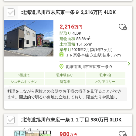
も設置されてさらに暮らしやすくなりました。いつでもご案内で
きますのでお気軽にお問合せください！
北海道旭川市末広東一条９ 2,216万円 4LDK
2,216
万円
間取り
4LDK
2
建物面積
88.86m
2
土地面積
151.56m
築年月
2025年2月(築1年7ヶ月)
ＪＲ宗谷本線 永山駅 徒歩3.7km
北海道旭川市末広東一条９
2階建て
駐車場あり
駐車2台
システムキッチン
所有権
バリアフリー
料理をしながら家族との会話やお子様の様子を見守ることができ
ます。開放的で明るい角地に立地しており、陽当たりや風通しも
良好。隣家との距離にも余裕があり、プライバシー面でも安心で
す。周辺にはスーパーや学校が徒歩10分圏内にそろい、通学やお
買い物にも便利な住環境。小さなお子様のいるご家庭にも安心し
北海道旭川市末広一条１１丁目 980万円 3LDK
てお住まいいただけます。生活利便性と住み心地の両方を兼ね備
えた、家族みんなが笑顔になれる新築住宅です。ぜひ一度現地で
ご体感ください。
980
万円