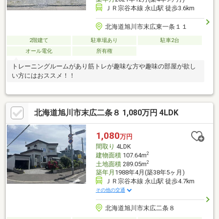
ＪＲ宗谷本線 永山駅 徒歩3.6km
北海道旭川市末広東一条１１
2階建て
駐車場あり
駐車2台
オール電化
所有権
トレーニングルームがあり筋トレが趣味な方や趣味の部屋が欲し
い方にはおススメ！！
北海道旭川市末広二条８ 1,080万円 4LDK
1,080
万円
間取り
4LDK
2
建物面積
107.64m
2
土地面積
289.05m
築年月
1988年4月(築38年5ヶ月)
ＪＲ宗谷本線 永山駅 徒歩4.7km
その他の交通
北海道旭川市末広二条８