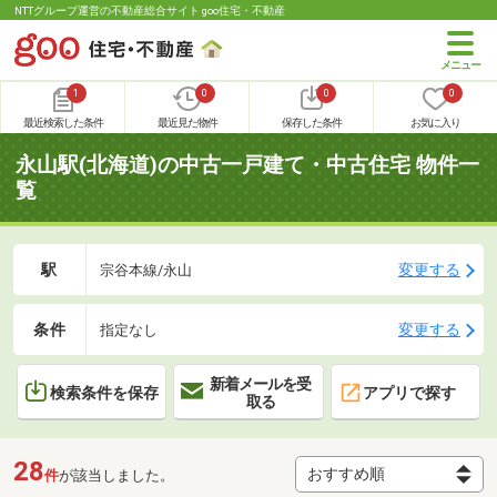
NTTグループ運営の不動産総合サイト goo住宅・不動産
1
0
0
0
最近検索した条件
最近見た物件
保存した条件
お気に入り
永山駅(北海道)の中古一戸建て・中古住宅 物件一
覧
駅
変更する
宗谷本線/永山
条件
変更する
指定なし
新着メールを受
検索条件を保存
アプリで探す
取る
28
件
が該当しました。