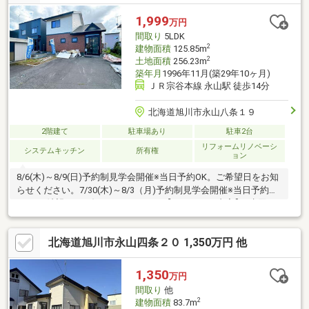
1,999
万円
間取り
5LDK
2
建物面積
125.85m
2
土地面積
256.23m
築年月
1996年11月(築29年10ヶ月)
ＪＲ宗谷本線 永山駅 徒歩14分
北海道旭川市永山八条１９
2階建て
駐車場あり
駐車2台
リフォームリノベーシ
システムキッチン
所有権
ョン
8/6(木)～8/9(日)予約制見学会開催※当日予約OK。ご希望日をお知
らせください。7/30(木)～8/3（月)予約制見学会開催※当日予約
OK。ご希望日をお知らせください。【リフォーム内容】●水回り
システムキッチン交換、ユニットバス交換、トイレ交換、洗面化
粧台交換●内装床材上張り、シューズボックス交換、クロス張替
北海道旭川市永山四条２０ 1,350万円 他
え●その他設備給湯器交換、火災警報器設置、照明器具交換【お
すすめポイント】・本物件は条件により住宅ローン減税が適用さ
れます。・雨漏り、構造上主要な部分の欠陥や・腐食、給排水管
1,350
万円
の故障や漏水についてお引渡しより２年間保証・お客様に合
間取り
他
2
建物面積
83.7m