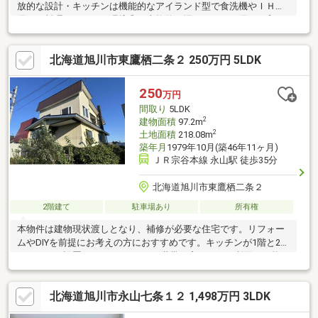
放的な設計・キッチンは機能的なアイランド型で食洗機やＩＨを
備えた料理がしやすい環境◎・本格的な掘りごたつを備えた和の
空間もあり、モダンな洋室との対比を楽しめるデザインです♪・全
居室収納に大型のＷＩＣも設置されており衣類をすっきりと収納
北海道旭川市東鷹栖二条２ 250万円 5LDK
できます複層ガラスや複層サッシを採用し、断熱性に配慮した構
造で一年中心地よく過ごせます・南東・南西の角地に位置し、前
面道路は１１ｍと広く、駐車もスムーズ■周辺環境・ツルハドラ
250
万円
ッグ旭川永山６条店：車３分・セブン－イレブン旭川永山７条
間取り
5LDK
店：徒歩９分・イオン旭川永山店：車５分
2
建物面積
97.2m
2
土地面積
218.08m
築年月
1979年10月(築46年11ヶ月)
ＪＲ宗谷本線 永山駅 徒歩35分
北海道旭川市東鷹栖二条２
2階建て
駐車場あり
所有権
本物件は建物現状渡しとなり、補修が必要な住宅です。リフォー
ムやDIYを前提にお考えの方におすすめです。キッチンが1階と2階
それぞれに設置されているため、2世帯住宅としての利用も可能な
間取りとなっております。家族での同居や将来的な使い分けな
ど、ライフスタイルに合わせた活用が期待できます。なお、設備
北海道旭川市永山七条１２ 1,498万円 3LDK
機器については動作確認を行っておりませんので、使用の可否に
ついては現地での確認や交換等をご検討ください。現況を活かし