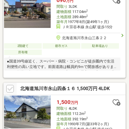
690
万円
をぜひご内覧ください。※引き渡しは令和8年11月以降を予定して
間取り
3LDK
おります。
2
建物面積
117.04m
2
土地面積
289.48m
築年月
1977年8月(築49年1ヶ月)
ＪＲ宗谷本線 永山駅 徒歩15分
北海道旭川市永山三条２２
2階建て
都市ガス
駐車場あり
所有権
●国道39号線近く、スーパー・病院・コンビニが徒歩圏内で生活
利便性の高い立地です。前面道路は幅員約9ｍで開放感がありま
す。●敷地は南西向きで日当たりが良く、各居室にも窓があり明
るい室内です。駐車スペースは1台分あり、庭木撤去により増設も
可能です。●1階はLDK・和室・洋室、2階は広い洋室1室で将来的
北海道旭川市永山四条１６ 1,500万円 4LDK
に2部屋へ分割可能です。窓・トイレ・浴室は交換履歴がありま
す。
1,500
万円
間取り
4LDK
2
建物面積
112.2m
2
土地面積
392.19m
築年月
1993年7月(築33年2ヶ月)