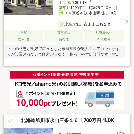
2
土地面積
303.13m
築年月
1996年11月(築29年10ヶ月)
ＪＲ宗谷本線 永山駅 徒歩13分
北海道旭川市永山四条２０
平屋
都市ガス
駐車場あり
駐車3台
所有権
即入居可
・土の状態が良好で広々とした家庭菜園が魅力！エアコンや手す
りが設置されていて段差が少なく、暮らしやすい設計です・室内
をリフォームすることでさらに快適になります！ぜひご相談くだ
さい！・融雪槽がありますが、水が出にくい状態です。現状渡し
となります。
北海道旭川市永山三条１６ 1,700万円 4LDK