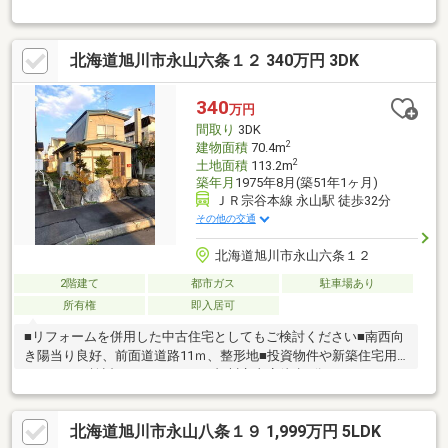
屋根の塗装・コーキング、クロス全室貼替、クッションフロア・
フロアタイル張替、網戸ガラス一部交換、照明交換、IHシステム
キッチン(新)、シャワートイレ×2(新)、洗面台(新)、FFセントラル
北海道旭川市永山六条１２ 340万円 3DK
ストーブ(新)、暖房パネル交換、給湯ボイラー(新)、ユニットバス
(新)、融雪槽メンテナス、カーポート・外構工事(アスファルト舗
装)都市ガス給湯器、灯油暖房、IHシステムキッチン、一坪浴室
340
万円
(追い焚き)、洗面化粧台、電気エアコン、TVドアホン、カーポー
間取り
3DK
ト、融雪槽
2
建物面積
70.4m
2
土地面積
113.2m
築年月
1975年8月(築51年1ヶ月)
ＪＲ宗谷本線 永山駅 徒歩32分
その他の交通
北海道旭川市永山六条１２
2階建て
都市ガス
駐車場あり
所有権
即入居可
■リフォームを併用した中古住宅としてもご検討ください■南西向
き陽当り良好、前面道道路11ｍ、整形地■投資物件や新築住宅用
としてもご検討ください■イオン旭川永山店徒歩7分
北海道旭川市永山八条１９ 1,999万円 5LDK