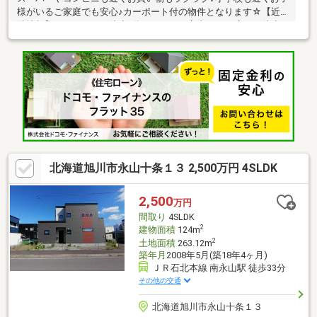
様がいるご家庭でも安心♪カーポート付の物件となります☆【近
隣情報】アークスまで徒歩8分、ローソン永山12丁目店まで徒歩6
分、永山西小学校まで徒歩7分直接のご訪問はご遠慮下さい。内覧
等は事前に弊社までご相談ください。お問い合わせは、フリーダ
イヤル 0120-50-3215までお願いいたします。
北海道旭川市永山十条１３ 2,500万円 4SLDK
2,500
万円
間取り
4SLDK
2
建物面積
124m
2
土地面積
263.12m
築年月
2008年5月(築18年4ヶ月)
ＪＲ石北本線 南永山駅 徒歩33分
その他の交通
北海道旭川市永山十条１３