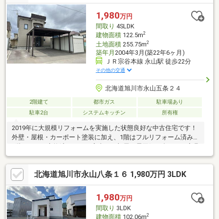
1,980
万円
間取り
4SLDK
2
建物面積
122.5m
2
土地面積
255.75m
築年月
2004年3月(築22年6ヶ月)
ＪＲ宗谷本線 永山駅 徒歩22分
その他の交通
北海道旭川市永山五条２４
2階建て
都市ガス
駐車場あり
駐車2台
システムキッチン
所有権
2019年に大規模リフォームを実施した状態良好な中古住宅です！
外壁・屋根・カーポート塗装に加え、1階はフルリフォーム済み、
2階トイレも交換済みです！室内はお部屋の雰囲気に合わせた家具
付きで、統一感のある空間に仕上がっております！駐車スペース
はカーポート2台、車庫1台、青空1台の計4台分を確保！裏庭には
北海道旭川市永山八条１６ 1,980万円 3LDK
人工芝とウッドデッキがあり、ご家族でゆったり過ごせます！現
在空家のため、いつでもご内覧可能です！
1,980
万円
間取り
3LDK
2
建物面積
102.06m