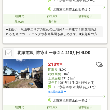
ＪＲ宗谷本線 永山駅 徒歩16分
北海道旭川市永山四条１６
2階建て
都市ガス
駐車場あり
駐車2台
所有権
■永山小・永山中エリアの広めの土地付き一戸建て！開放感あふ
れるお庭でガーデニングや家庭菜園も楽しめます。■多趣味の方
やファミリーに嬉しい、ゆとりのある収納スペースを完備。生活
空間をスッキリと保てる間取りです。■コープさっぽろ徒歩2分・
コンビニ徒歩3分。図書館・永山支所・金融機関も徒歩圏内で、生
北海道旭川市永山一条２４ 210万円 4LDK
活利便性がとても高い立地です。
210
万円
間取り
4LDK
2
建物面積
81m
2
土地面積
171.51m
築年月
1981年12月(築44年9ヶ月)
ＪＲ宗谷本線 永山駅 徒歩17分
その他の交通
北海道旭川市永山一条２４
2階建て
都市ガス
駐車場あり