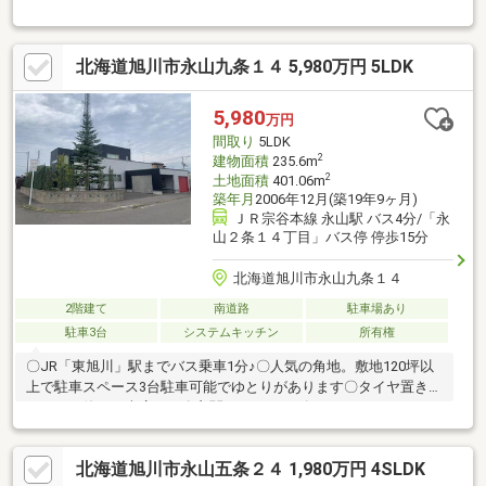
にも安心です。広々とした裏庭では、お子様の遊び場やガーデニ
ング、バーベキューなど多彩な楽しみ方が可能。さらに、大きな
公園が近く、日々の遊びや運動にも最適な立地です。周辺には教
北海道旭川市永山九条１４ 5,980万円 5LDK
育施設も揃っており、通学にも便利で子育て世代に嬉しい環境が
整っています。家族みんながのびのびと暮らせる住まいです。
5,980
万円
間取り
5LDK
2
建物面積
235.6m
2
土地面積
401.06m
築年月
2006年12月(築19年9ヶ月)
ＪＲ宗谷本線 永山駅 バス4分/「永
山２条１４丁目」バス停 停歩15分
北海道旭川市永山九条１４
2階建て
南道路
駐車場あり
駐車3台
システムキッチン
所有権
〇JR「東旭川」駅までバス乗車1分♪〇人気の角地。敷地120坪以
上で駐車スペース3台駐車可能でゆとりがあります〇タイヤ置き場
としても使える車庫つき〇玄関にはシューズクロークあり、その
他収納方で荷物もすっきり整理が可能です〇うれしい全洋室8帖以
上♪各部屋にクローゼットorウォークインクローゼット完備
北海道旭川市永山五条２４ 1,980万円 4SLDK