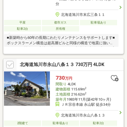
分
北海道旭川市末広三条１１
平屋
都市ガス
駐車場あり
駐車2台
所有権
■新築時から60年の長期にわたりメンテナンスをサポートします■
ボックスラーメン構造は超高層ビルと同様の構造で地震に強い住
まいです■閑静な住宅地で叶える穏やかな新生活■太陽の恵みを感
じる温もりあふれる空間■セカンドカーにも便利な駐車2台可■ガ
ーデニングや家庭菜園で緑の潤い溢れる暮らしを■高さのある吹
北海道旭川市永山八条１３ 730万円 4LDK
抜けが、ワンランク上の住まいを演出■ご家族を近くに感じられ
る対面キッチン■後片付けもラクラクな食器洗乾燥機付■半身浴も
ゆっくり楽しめる広々浴室■ウォークインクロゼットのある住ま
730
万円
いで収納上手な生活■環境にもお財布にも優しい「太陽光発電」
間取り
4LDK
搭載
2
建物面積
115.69m
2
土地面積
216.62m
築年月
1983年11月(築42年10ヶ月)
ＪＲ宗谷本線 永山駅 徒歩34分
北海道旭川市永山八条１３
2階建て
駐車場あり
駐車2台