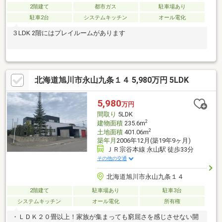
2階建て
都市ガス
駐車場あり
駐車2台
システムキッチン
オール電化
３LDK 2階にはプレイルームがあります
北海道旭川市永山九条１４ 5,980万円 5LDK
5,980
万円
間取り
5LDK
2
建物面積
235.6m
2
土地面積
401.06m
築年月
2006年12月(築19年9ヶ月)
ＪＲ宗谷本線 永山駅 徒歩33分
その他の交通
北海道旭川市永山九条１４
2階建て
駐車場あり
駐車3台
システムキッチン
オール電化
所有権
・ＬＤＫ２０畳以上！家族が集まっても窮屈さを感じさせない開