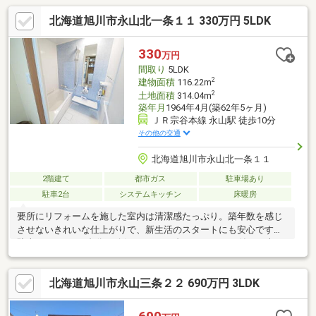
北海道旭川市永山北一条１１ 330万円 5LDK
330
万円
間取り
5LDK
2
建物面積
116.22m
2
土地面積
314.04m
築年月
1964年4月(築62年5ヶ月)
ＪＲ宗谷本線 永山駅 徒歩10分
その他の交通
北海道旭川市永山北一条１１
2階建て
都市ガス
駐車場あり
駐車2台
システムキッチン
床暖房
要所にリフォームを施した室内は清潔感たっぷり。築年数を感じ
させないきれいな仕上がりで、新生活のスタートにも安心です。
駐車スペースは2台分を確保し、うち1台はシャッター付きの車
庫。雨の日もラクラクで、車好きのご主人にはたまりません。土
地は約95坪の広々とした敷地に木造2階建て5LDK。お子様の個室
北海道旭川市永山三条２２ 690万円 3LDK
やテレワーク部屋もゆとりをもって確保できます。スーパーや薬
局など日常の買い物施設も周辺に充実し、永山駅まで徒歩10分と
利便性も申し分ありません。広さと価格のバランスに優れた一邸