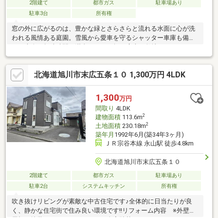
2階建て
都市ガス
駐車場あり
駐車3台
所有権
窓の外に広がるのは、豊かな緑とさらさらと流れる水面に心が洗
われる風情ある庭園。雪風から愛車を守るシャッター車庫も備わ
り、大人の趣味時間を満喫できる87坪の広大な敷地です。ゆとり
ある4LDKの間取りは家族の笑顔を育み、陵雲小学校（521m）や
広陵中学校（464m）も身近で通学も安心。ただ住むだけでなく、
北海道旭川市末広五条１０ 1,300万円 4LDK
住まうほどに愛着が深まる物語が、ここから始まります
1,300
万円
間取り
4LDK
2
建物面積
113.6m
2
土地面積
230.18m
築年月
1992年6月(築34年3ヶ月)
ＪＲ宗谷本線 永山駅 徒歩4.8km
北海道旭川市末広五条１０
2階建て
都市ガス
駐車場あり
駐車2台
システムキッチン
所有権
吹き抜けリビングが素敵な中古住宅です♪全体的に日当たりが良
く、静かな住宅街で住み良い環境です!!リフォーム内容 ※外壁・