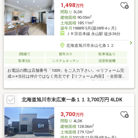
ながら、ご自身の理想の住まいづくりを楽しめる物件です。
1,498
万円
間取り
3LDK
2
建物面積
90.05m
2
土地面積
185.11m
築年月
1988年5月(築38年4ヶ月)
ＪＲ宗谷本線 永山駅 徒歩36分
北海道旭川市永山七条１２
2階建て
都市ガス
駐車場あり
駐車2台
システムキッチン
浴室乾燥機
お電話の際は店舗番号「1009」をご入力下さい。≪リフォーム完
成≫※当社は仲介ではなく売主です【リフォーム内容】・全部屋
床フロアタイル上張り・全部屋クロス張替え・照明器具交換・お
風呂、トイレ、洗面台、キッチン、ボイラー新品交換・外壁屋根
塗装・建具交換【周辺環境】■永山西小学校：徒歩5分（348ｍ）■
北海道旭川市末広東一条１１ 3,700万円 4LDK
永山南中学校：徒歩16分（1273ｍ）■ローソン 旭川永山十二丁目
店：徒歩4分（284ｍ）■イオン 旭川永山店：徒歩9分（698ｍ）■
スーパーチェーンふじ 永山西店：徒歩6分（475ｍ）■ツルハドラ
3,700
万円
ッグ 永山6条店：徒歩6分（439ｍ）
間取り
4LDK
2
建物面積
128.06m
2
土地面積
279.12m
築年月
2021年12月(築4年9ヶ月)