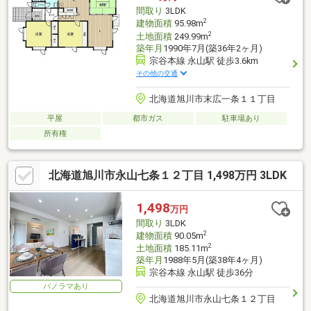
間取り
3LDK
2
建物面積
95.98m
2
土地面積
249.99m
築年月
1990年7月(築36年2ヶ月)
宗谷本線 永山駅 徒歩3.6km
その他の交通
北海道旭川市末広一条１１丁目
平屋
都市ガス
駐車場あり
所有権
北海道旭川市永山七条１２丁目 1,498万円 3LDK
1,498
万円
間取り
3LDK
2
建物面積
90.05m
2
土地面積
185.11m
築年月
1988年5月(築38年4ヶ月)
宗谷本線 永山駅 徒歩36分
パノラマあり
北海道旭川市永山七条１２丁目