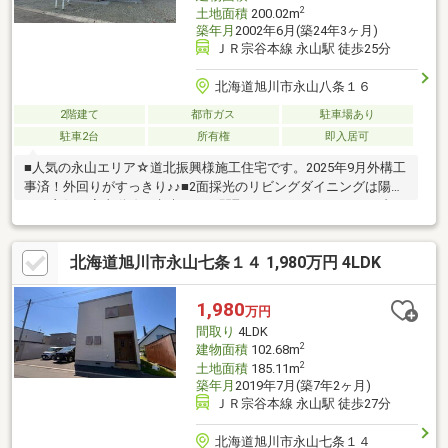
2
土地面積
200.02m
築年月
2002年6月(築24年3ヶ月)
ＪＲ宗谷本線 永山駅 徒歩25分
北海道旭川市永山八条１６
2階建て
都市ガス
駐車場あり
駐車2台
所有権
即入居可
■人気の永山エリア☆道北振興様施工住宅です。2025年9月外構工
事済！外回りがすっきり♪♪■2面採光のリビングダイニングは陽当
たり良好！家事動線が考慮された間取りでストレスフリー！■旭
川市志峯高等学校や中央公園まで徒歩圏内♪■ご案内可能です！お
気軽にお問い合わせ下さい。
北海道旭川市永山七条１４ 1,980万円 4LDK
1,980
万円
間取り
4LDK
2
建物面積
102.68m
2
土地面積
185.11m
築年月
2019年7月(築7年2ヶ月)
ＪＲ宗谷本線 永山駅 徒歩27分
北海道旭川市永山七条１４