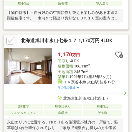
駐車2台
所有権
即入居可
【物件特徴】・自分好みの空間に作り替える楽しみがある木造２
階建住宅です。・南向きで陽当り良好なＬＤＫ１６畳の室内は、
豊かな日差しが差し込み心地よく過ごせます。・南側道路に面し
た整形地で前道６ｍ以上の幅があり、駐車２台可能な車庫への出
し入れもスムーズです。・経済的な都市ガスに対応しており、公
北海道旭川市永山七条１７ 1,170万円 4LDK
営水道や本下水など生活に必要なインフラ設備が整います。・現
状空家となっているためスムーズに内見ができ、リノベーション
の素材としても適しています。【周辺環境】・周囲は落ち着いた
1,170
万円
閑静な住宅地となっております。・旭川市立永山東小学校まで徒
間取り
4LDK
歩２分（１６０ｍ）の近さで、お子様の毎日の通学も大変安心で
2
建物面積
106.11m
す。
2
土地面積
245.7m
築年月
1991年7月(築35年2ヶ月)
ＪＲ宗谷本線 永山駅 徒歩19分
その他の交通
北海道旭川市永山七条１７
2階建て
駐車場あり
駐車3台
システムキッチン
床暖房
所有権
永山エリアに位置する、ゆとりある住環境が魅力の一戸建て。駐
車場は4台分確保されており、ご家族で複数台お持ちの方や来客時