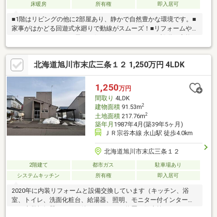
床暖房
所有権
即入居可
■1階はリビングの他に2部屋あり、静かで自然豊かな環境です。■
家事がはかどる回遊式水廻りで動線がスムーズ！■リフォームや
リノベーションをして長くお住まいいただけます。■設備の交換
が必要となります。■いつでもご案内できますのでお気軽にお問
合せください。
北海道旭川市末広三条１２ 1,250万円 4LDK
1,250
万円
間取り
4LDK
2
建物面積
91.53m
2
土地面積
217.76m
築年月
1987年4月(築39年5ヶ月)
ＪＲ宗谷本線 永山駅 徒歩4.0km
北海道旭川市末広三条１２
2階建て
都市ガス
駐車場あり
システムキッチン
所有権
即入居可
2020年に内装リフォームと設備交換しています（キッチン、浴
室、トイレ、洗面化粧台、給湯器、照明、モニター付インターホ
ン、火災報知器）。その後カーポート、物置、散水栓、エアコン