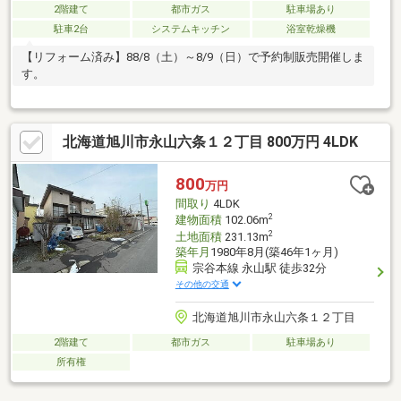
2階建て
都市ガス
駐車場あり
駐車2台
システムキッチン
浴室乾燥機
【リフォーム済み】88/8（土）～8/9（日）で予約制販売開催しま
す。
北海道旭川市永山六条１２丁目 800万円 4LDK
800
万円
間取り
4LDK
2
建物面積
102.06m
2
土地面積
231.13m
築年月
1980年8月(築46年1ヶ月)
宗谷本線 永山駅 徒歩32分
その他の交通
北海道旭川市永山六条１２丁目
2階建て
都市ガス
駐車場あり
所有権