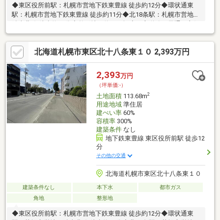
◆東区役所前駅：札幌市営地下鉄東豊線 徒歩約12分◆環状通東
駅：札幌市営地下鉄東豊線 徒歩約11分◆北18条駅：札幌市営地下
鉄南北線 徒歩約21分◇整形地の約３５坪◇二方道路で風通し良好
◎◇北１８条通に面しアクセス良好
北海道札幌市東区北十八条東１０ 2,393万円
2,393
万円
（坪単価:-）
2
土地面積
113.68m
用途地域
準住居
建ぺい率
60%
容積率
300%
建築条件
なし
地下鉄東豊線 東区役所前駅 徒歩12
分
その他の交通
北海道札幌市東区北十八条東１０
建築条件なし
本下水
都市ガス
角地
整形地
◆東区役所前駅：札幌市営地下鉄東豊線 徒歩約12分◆環状通東