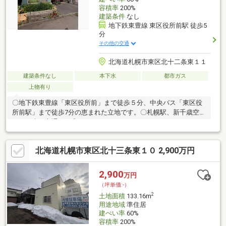
容積率
200%
建築条件
なし
地下鉄東豊線 東区役所前駅 徒歩5
分
その他の交通
北海道札幌市東区北十二条東１１
建築条件なし
本下水
都市ガス
上物有り
〇地下鉄東豊線「東区役所前」まで徒歩５分、中央バス「東区役
所前駅」まで徒歩7分の恵まれた立地です。〇札幌駅、新千歳空港
まで１本！交通の便◎
北海道札幌市東区北十三条東１０ 2,900万円
2,900
万円
（坪単価:-）
2
土地面積
133.16m
用途地域
準住居
建ぺい率
60%
容積率
200%