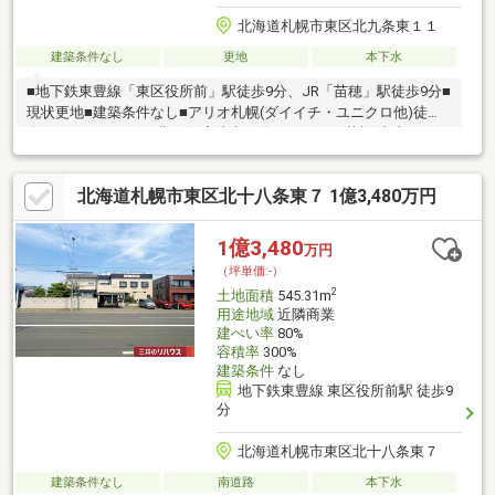
北海道札幌市東区北九条東１１
建築条件なし
更地
本下水
■地下鉄東豊線「東区役所前」駅徒歩9分、JR「苗穂」駅徒歩9分■
現状更地■建築条件なし■アリオ札幌(ダイイチ・ユニクロ他)徒歩6
分、ツルハドラッグ北12条店徒歩10分、セレスタ札幌(東光ストア
他)徒歩11分、マックスバリュ光星店徒歩12分
北海道札幌市東区北十八条東７ 1億3,480万円
1億3,480
万円
（坪単価:-）
2
土地面積
545.31m
用途地域
近隣商業
建ぺい率
80%
容積率
300%
建築条件
なし
地下鉄東豊線 東区役所前駅 徒歩9
分
北海道札幌市東区北十八条東７
建築条件なし
南道路
本下水