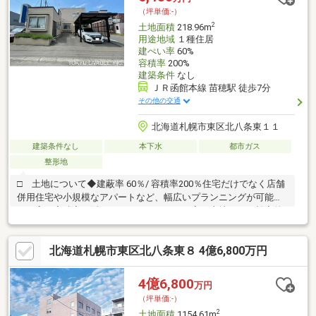
くても大丈夫です♪ささいな事でもご相談下さい！お問い合わせお
（坪単価:-）
待ちしております
2
土地面積
218.96m
用途地域
１種住居
建ぺい率
60%
容積率
200%
建築条件
なし
ＪＲ函館本線 苗穂駅 徒歩7分
その他の交通
北海道札幌市東区北八条東１１
建築条件なし
本下水
都市ガス
整形地
□ 土地について◆建蔽率 60％/ 容積率200％住宅だけでなく店舗
併用住宅や小規模なアパートなど、幅広いプランニングが可能
で、高い容積率を活かせるポテンシャルの高い土地です。効率的
な土地活用が期待できます。◆毎朝の通勤にゆとりが生まれる好
立地です。休日は近くの「新生公園」でリラックスしたり 、近隣
北海道札幌市東区北八条東８ 4億6,800万円
の飲食店やショップを巡ったりと、充実したタウンライフを楽し
めます。◆東側は幅員11.0mの札幌市道に接しており、車の出し
入れもスムーズです。◆間口9.0mと車種によっては3台駐車も可
4億6,800
万円
能です。◆東向きを活かした「朝型の明るい住まい」が実現可能
（坪単価:-）
なお土地です。
2
土地面積
1154.61m