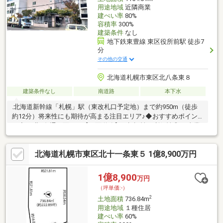
用途地域
近隣商業
建ぺい率
80%
容積率
300%
建築条件
なし
地下鉄東豊線 東区役所前駅 徒歩7
分
その他の交通
北海道札幌市東区北八条東８
建築条件なし
南道路
本下水
.北海道新幹線「札幌」駅（東改札口予定地）まで約950m（徒歩
約12分）将来性にも期待が高まる注目エリア♪◆おすすめポイン
ト◆・ 北8条通に面した【両面道路】で視認性・利便性◎・ 事業
用ビル・収益物件・店舗・事務所用地として検討しやすい立地・
東8丁目・篠路通の道路中心線から50mまで近隣商業地域（その他
北海道札幌市東区北十一条東５ 1億8,900万円
準住居地域）・ 建ぺい率 60％・80％／容積率 300％・ 北側位置
指定道路（地番47番・48番／計83.00㎡）の全部所有権付き☆札
幌駅周辺で将来性のある土地をお探しの方へ☆収益物件や事業計
1億8,900
万円
画など、さまざまな用途をご検討いただけます！お気軽にお問い
（坪単価:-）
合わせ下さい♪
2
土地面積
736.84m
用途地域
１種住居
建ぺい率
60%