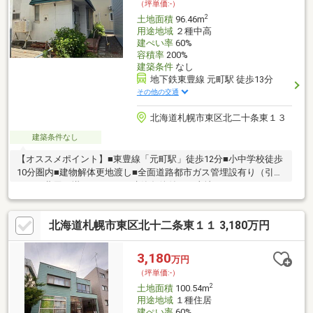
（坪単価:-）
2
土地面積
96.46m
用途地域
２種中高
建ぺい率
60%
容積率
200%
建築条件
なし
地下鉄東豊線 元町駅 徒歩13分
その他の交通
北海道札幌市東区北二十条東１３
建築条件なし
【オススメポイント】■東豊線「元町駅」徒歩12分■小中学校徒歩
10分圏内■建物解体更地渡し■全面道路都市ガス管埋設有り（引込
みには費用が掛かります）■建築条件付きの土地ではないのでお
好きなハウスメーカーで建築可能です・何社も問い合わせること
なく、他社掲載物件も紹介可能です。購入・売却どちらもご相談
北海道札幌市東区北十二条東１１ 3,180万円
可能お得な当社独自のキャンペーンも実施中。ご興味のある方は
ご相談だけでもお気軽にお問い合わせください♪
3,180
万円
（坪単価:-）
2
土地面積
100.54m
用途地域
１種住居
建ぺい率
60%