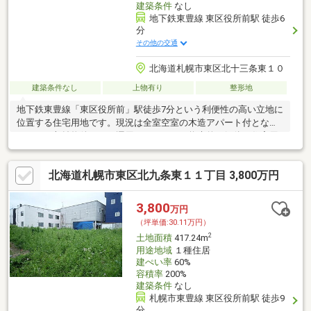
建築条件
なし
地下鉄東豊線 東区役所前駅 徒歩6
分
その他の交通
北海道札幌市東区北十三条東１０
建築条件なし
上物有り
整形地
地下鉄東豊線「東区役所前」駅徒歩7分という利便性の高い立地に
位置する住宅用地です。現況は全室空室の木造アパート付となっ
ており、収益物件として運用することも、将来的に解体し住宅用
地として利用することも可能な柔軟性のある物件です。約40坪の
整形地に近い使いやすい敷地で、建築プランの自由度も高く、自
北海道札幌市東区北九条東１１丁目 3,800万円
己居住用や賃貸併用住宅など様々な用途に対応できます。周辺に
はマックスバリュ光星店やコンビニ、教育施設が揃っており、生
活環境も良好です。また、大学や高校も近く、将来的な賃貸需要
3,800
万円
も期待できるエリアです。立地・将来性・活用幅を兼ね備えたお
（坪単価:30.11万円）
すすめの一件です。
2
土地面積
417.24m
用途地域
１種住居
建ぺい率
60%
容積率
200%
建築条件
なし
札幌市東豊線 東区役所前駅 徒歩9
分