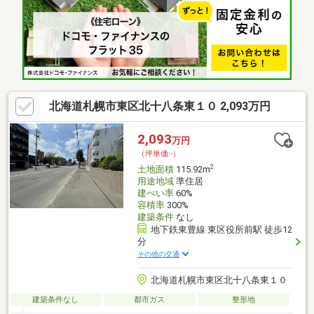
北海道札幌市東区北十八条東１０ 2,093万円
2,093
万円
（坪単価:-）
2
土地面積
115.92m
用途地域
準住居
建ぺい率
60%
容積率
300%
建築条件
なし
地下鉄東豊線 東区役所前駅 徒歩12
分
その他の交通
北海道札幌市東区北十八条東１０
建築条件なし
都市ガス
整形地