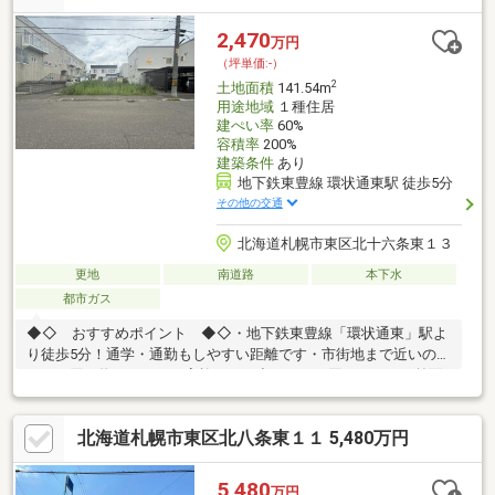
2,470
万円
（坪単価:-）
2
土地面積
141.54m
用途地域
１種住居
建ぺい率
60%
容積率
200%
建築条件
あり
地下鉄東豊線 環状通東駅 徒歩5分
その他の交通
北海道札幌市東区北十六条東１３
更地
南道路
本下水
都市ガス
◆◇ おすすめポイント ◆◇・地下鉄東豊線「環状通東」駅よ
り徒歩5分！通学・通勤もしやすい距離です・市街地まで近いの
で、お買い物はもちろん家族でのお出かけにも困りません・前面
道路10ｍで駐車もしやすい・敷地面積42.81坪 建物も駐車スペー
スもしっかり配置できる広さです・建築条件ありです◆◇ 周辺
北海道札幌市東区北八条東１１ 5,480万円
の環境 ◆◇・清明幼稚園 徒歩12分・明園小学校 徒歩11分・
明園中学校 徒歩15分・セイコーマート環状通東店 徒歩5分・
マックスバリュ光星店 徒歩12分ハウスメーカーが決まっていな
5,480
万円