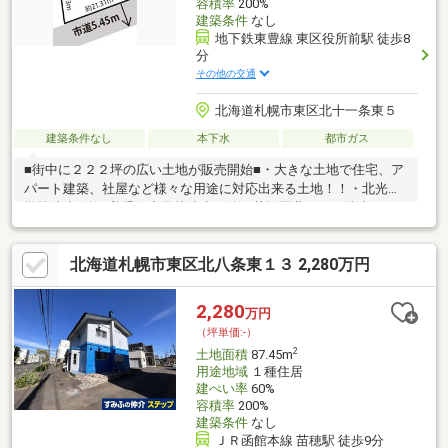
容積率
200%
建築条件
なし
地下鉄東豊線 東区役所前駅 徒歩8
分
その他の交通
北海道札幌市東区北十一条東５
建築条件なし
本下水
都市ガス
■街中に２２２坪の広い土地が販売開始■・大きな土地で住宅、ア
パート建築、社屋など様々な用途に対応出来る土地！！・北光小
学校徒歩2分、美香保中学校徒歩11分・札幌駅北口まで徒歩20
分・都市ガス供給エリア、間口は約21.31ｍ・南西向きにつき陽当
り良好、建築条件なし、平坦地、建物解体更地渡しスーパー、コ
北海道札幌市東区北八条東１３ 2,280万円
ンビニ、銀行、病院、学校、公園、飲食店が徒歩圏にあるので生
活住環境、子育て環境も良好な立地！■取引条件や物件詳細はお
気軽にご相談下さい。土地購入時の資金計算から住宅ローン、建
2,280
万円
築メーカー選びに建物プランまでなんでもご相談下さい。相談は
（坪単価:-）
無料です。皆様からの連絡お待ちしております。
2
土地面積
87.45m
用途地域
１種住居
建ぺい率
60%
容積率
200%
建築条件
なし
ＪＲ函館本線 苗穂駅 徒歩9分