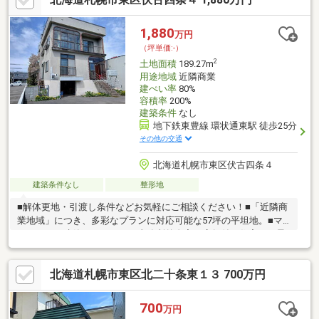
1,880
万円
（坪単価:-）
2
土地面積
189.27m
用途地域
近隣商業
建ぺい率
80%
容積率
200%
建築条件
なし
地下鉄東豊線 環状通東駅 徒歩25分
その他の交通
北海道札幌市東区伏古四条４
建築条件なし
整形地
■解体更地・引渡し条件などお気軽にご相談ください！■「近隣商
業地域」につき、多彩なプランに対応可能な57坪の平坦地。■マ
イホームの建築はもちろん、事務所兼自宅や店舗付き住宅にも最
適です。■事業用としてもおすすめ：間口を活かした「事務所・
店舗」「資材置き場」「コインパーキング・月極駐車場」など、
北海道札幌市東区北二十条東１３ 700万円
幅広いビジネスニーズにお応えします。■周辺環境が充実した利
便性の高いエリアで、新しいスタートを応援します。
700
万円