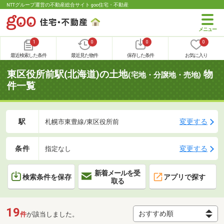
NTTグループ運営の不動産総合サイト goo住宅・不動産
1
0
0
0
最近検索した条件
最近見た物件
保存した条件
お気に入り
東区役所前駅(北海道)の土地
物
(宅地・分譲地・売地)
件一覧
駅
変更する
札幌市東豊線/東区役所前
条件
変更する
指定なし
新着メールを受
検索条件を保存
アプリで探す
取る
19
件
が該当しました。