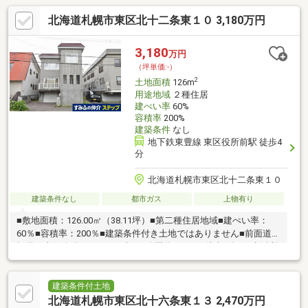
北海道札幌市東区北十二条東１０ 3,180万円
3,180
万円
（坪単価:-）
2
土地面積
126m
用途地域
２種住居
建ぺい率
60%
容積率
200%
建築条件
なし
地下鉄東豊線 東区役所前駅 徒歩4
分
北海道札幌市東区北十二条東１０
建築条件なし
都市ガス
上物有り
■敷地面積：126.00㎡（38.11坪）■第二種住居地域■建ぺい率：
60％■容積率：200％■建築条件付き土地ではありません■前面道路
幅員：東側公道14.0ｍ■すずかけ公園約360ｍ（徒歩5分）■生活利
便性良好
建築条件付土地
北海道札幌市東区北十六条東１３ 2,470万円