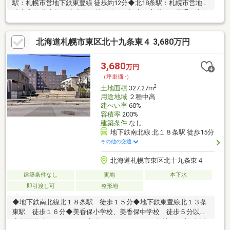
駅：札幌市営地下鉄東豊線 徒歩約12分◆北18条駅：札幌市営地下
鉄南北線 徒歩約21分◇整形地の約３４坪◇三方道路で風通し良好
◎◇北１８条通に面しアクセス良好
北海道札幌市東区北十九条東４ 3,680万円
3,680
万円
（坪単価:-）
2
土地面積
327.27m
用途地域
２種中高
建ぺい率
60%
容積率
200%
建築条件
なし
地下鉄南北線 北１８条駅 徒歩15分
その他の交通
北海道札幌市東区北十九条東４
建築条件なし
更地
本下水
即引渡し可
整形地
◆地下鉄南北線北１８条駅 徒歩１５分◆地下鉄東豊線北１３条
東駅 徒歩１６分◆美香保小学校、美香保中学校 徒歩５分以内
◆前面道路１４，５４ｍ◇ 約98坪のゆとりある敷地は、車2台以