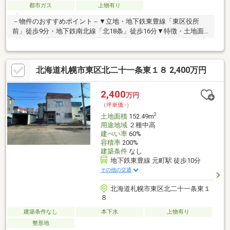
都市ガス
上物有り
－物件のおすすめポイント－▼立地・地下鉄東豊線「東区役所
前」徒歩9分・地下鉄南北線「北18条」徒歩16分▼特徴・土地面
積545.31平米(約164.95坪)・南側が幅員約20.0mの公道に面した土
地・間口は約26.3mの広さ、複数台分の駐車場も検討可能・お好
きなハウスメーカー・工務店で建築可能・都市ガスに対応▼周辺
北海道札幌市東区北二十一条東１８ 2,400万円
環境・セブンイレブン札幌北18条東店 徒歩1分(約80m)・キャロッ
ト北光店 徒歩3分(約220m)・美香保小学校 徒歩4分(約280m)■ ご
希望の住まい探しをお手伝いします ━━━━━・・・物件の詳
2,400
万円
細・ご相談はお気軽にお問い合わせください。
（坪単価:-）
2
土地面積
152.49m
用途地域
２種中高
建ぺい率
60%
容積率
200%
建築条件
なし
地下鉄東豊線 元町駅 徒歩10分
その他の交通
北海道札幌市東区北二十一条東１
８
建築条件なし
本下水
上物有り
整形地