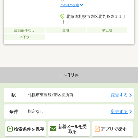
その他の交通
北海道札幌市東区北九条東１１丁
目
建築条件なし
更地
平坦地
本下水
1～19
件
駅
変更する
札幌市東豊線/東区役所前
条件
変更する
指定なし
新着メールを受
検索条件を保存
アプリで探す
取る