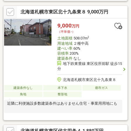
上駐車やガーデニング、バーベキュースペースの計画も可能。◇
前面幅員広めの道路に面し、車の出し入れや来客時の駐車もしや
北海道札幌市東区北十九条東８ 9,000万円
すい安心感ある立地。◇ 平坦な更地のため、建築計画が進めやす
く、建物と庭の両立ができるポテンシャルがあります。◇ 周囲は
戸建住宅が建ち並ぶ住宅街のため、日常の生活動線や暮らしのプ
9,000
万円
ランの描きやすさも魅力的です。●建築条件はありません●至近ま
（坪単価:-）
で都市ガス配管有り●諸条件ご相談ください！
2
土地面積
508.07m
用途地域
２種中高
建ぺい率
60%
容積率
200%
建築条件
なし
地下鉄東豊線 東区役所前駅 徒歩15
分
北海道札幌市東区北十九条東８
建築条件なし
本下水
都市ガス
角地
整形地
近隣に利便施設多数建築条件はありません住宅・事業用用地にも
北海道札幌市東区伏古四条４ 1,880万円