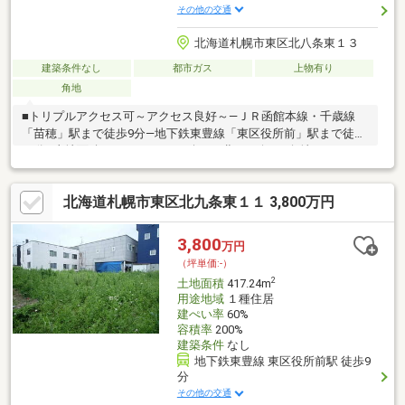
その他の交通
北海道札幌市東区北八条東１３
建築条件なし
都市ガス
上物有り
角地
■トリプルアクセス可～アクセス良好～―ＪＲ函館本線・千歳線
「苗穂」駅まで徒歩9分―地下鉄東豊線「東区役所前」駅まで徒歩
13分■土地面積：87.45㎡（26.45坪）■北・西向き■角地※ただし、
建ぺい率は、緩和されません。―北側 （公道）幅員：15.0ｍ
土地間口：約10.0ｍ―西側 （公道）幅員：4.0ｍ 土地間口：約
北海道札幌市東区北九条東１１ 3,800万円
9.1ｍ■第一種住居地域■建ぺい率：60％ 容積率：200％■前面道
路に都市ガス管あり■建築条件付き土地ではありません■生活利便
性良好
3,800
万円
（坪単価:-）
2
土地面積
417.24m
用途地域
１種住居
建ぺい率
60%
容積率
200%
建築条件
なし
地下鉄東豊線 東区役所前駅 徒歩9
分
その他の交通