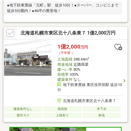
●地下鉄東豊線「元町」駅 徒歩10分！●スーパー、コンビニまで
徒歩5分圏内！●46坪の整形地！
北海道札幌市東区北十八条東７ 1億2,000万円
1億2,000
万円
（坪単価:-）
2
土地面積
388.44m
用途地域
近隣商業
建ぺい率
80%
容積率
300%
建築条件
なし
地下鉄東豊線 東区役所前駅 徒歩10
分
北海道札幌市東区北十八条東７
建築条件なし
南道路
本下水
都市ガス
上物有り
角地