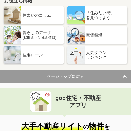
お役立ち情報
「住みたい街」
住まいのコラム
を見つけよう
暮らしのデータ
家賃相場
(補助金・助成金情報)
人気タウン
住宅ローン
ランキング
ページトップに戻る
goo住宅・不動産
アプリ
大手不動産サイト
物件
の
を