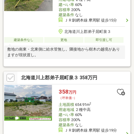
建ぺい率
60%
容積率
200%
建築条件
なし
ＪＲ釧網本線 摩周駅 徒歩15分
北海道川上郡弟子屈町泉３
建築条件なし
更地
即引渡し可
敷地の南東・北東側に給水管無し。隣接地から樹木の越境があり
ますが現状渡し。
北海道川上郡弟子屈町泉３ 358万円
358
万円
（坪単価:-）
2
土地面積
654.91m
用途地域
２種中高
建ぺい率
60%
容積率
200%
建築条件
なし
ＪＲ釧網本線 摩周駅 徒歩19分