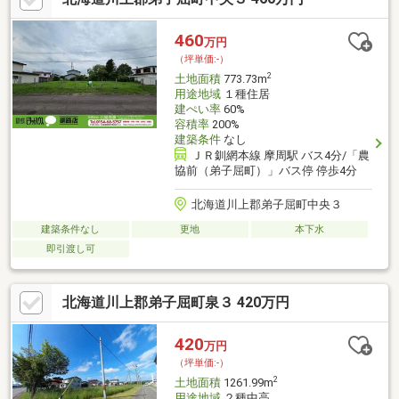
460
万円
（坪単価:-）
2
土地面積
773.73m
用途地域
１種住居
建ぺい率
60%
容積率
200%
建築条件
なし
ＪＲ釧網本線 摩周駅 バス4分/「農
協前（弟子屈町）」バス停 停歩4分
北海道川上郡弟子屈町中央３
建築条件なし
更地
本下水
即引渡し可
北海道川上郡弟子屈町泉３ 420万円
420
万円
（坪単価:-）
2
土地面積
1261.99m
用途地域
２種中高