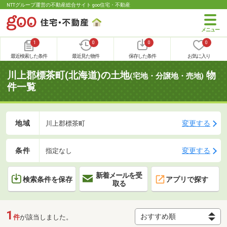
NTTグループ運営の不動産総合サイト goo住宅・不動産
1
0
0
0
最近検索した条件
最近見た物件
保存した条件
お気に入り
川上郡標茶町(北海道)の土地
物
(宅地・分譲地・売地)
件一覧
地域
変更する
川上郡標茶町
条件
変更する
指定なし
新着メールを受
検索条件を保存
アプリで探す
取る
1
件
が該当しました。