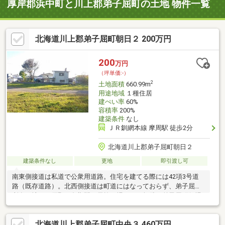
厚岸郡浜中町と川上郡弟子屈町の土地 物件一覧
北海道川上郡弟子屈町朝日２ 200万円
200
万円
（坪単価:-）
2
土地面積
660.99m
用途地域
１種住居
建ぺい率
60%
容積率
200%
建築条件
なし
ＪＲ釧網本線 摩周駅 徒歩2分
北海道川上郡弟子屈町朝日２
建築条件なし
更地
即引渡し可
南東側接道は私道で公衆用道路。住宅を建てる際には42項3号道
路（既存道路）。北西側接道は町道にはなっておらず、弟子屈町
所有の地目：原野。冬期間は雪捨て場として無償で弟子屈町役場
が利用している。南東側私道に埋設されている給水管は私設管。
測量後隣接地からの越境が確認される場合があります。詳しくは
北海道川上郡弟子屈町中央３ 460万円
お問い合わせください。