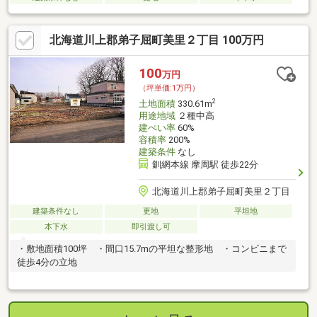
北海道川上郡弟子屈町美里２丁目 100万円
100
万円
（坪単価:1万円）
2
土地面積
330.61m
用途地域
２種中高
建ぺい率
60%
容積率
200%
建築条件
なし
釧網本線 摩周駅 徒歩22分
北海道川上郡弟子屈町美里２丁目
建築条件なし
更地
平坦地
本下水
即引渡し可
・敷地面積100坪 ・間口15.7mの平坦な整形地 ・コンビニまで
徒歩4分の立地