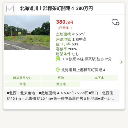
北海道川上郡標茶町開運４ 380万円
380
万円
（坪単価:-）
2
土地面積
416.5m
用途地域
１種中高
建ぺい率
60%
容積率
200%
建築条件
なし
ＪＲ釧網本線 標茶駅 徒歩12分
北海道川上郡標茶町開運４
建築条件なし
更地
本下水
角地
整形地
■北西・北東角地 ■敷地面積 416.50㎡(125.99坪)■間口：北西側
約16.3ｍ・北東側 約25.4ｍ■第一種中高層住居専用地域■建ぺい率
60％・容積率200％■現況 更地■建築条件付き土地ではありません
お問い合わせは、ヒルズ不動産「岡田 陽介」までお願いいたし
ます。TEL：070-5066-3679