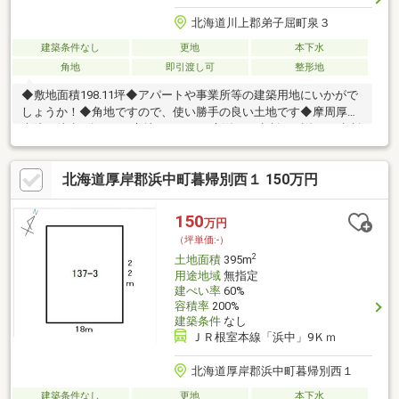
北海道川上郡弟子屈町泉３
建築条件なし
更地
本下水
角地
即引渡し可
整形地
◆敷地面積198.11坪◆アパートや事業所等の建築用地にいかがで
しょうか！◆角地ですので、使い勝手の良い土地です◆摩周厚生
病院が徒歩4分という立地にあります新築のご相談や融資のご相談
も随時受け付けております！お問合せ、お待ちしております♪
北海道厚岸郡浜中町暮帰別西１ 150万円
150
万円
（坪単価:-）
2
土地面積
395m
用途地域
無指定
建ぺい率
60%
容積率
200%
建築条件
なし
ＪＲ根室本線「浜中」9Ｋｍ
北海道厚岸郡浜中町暮帰別西１
建築条件なし
更地
本下水