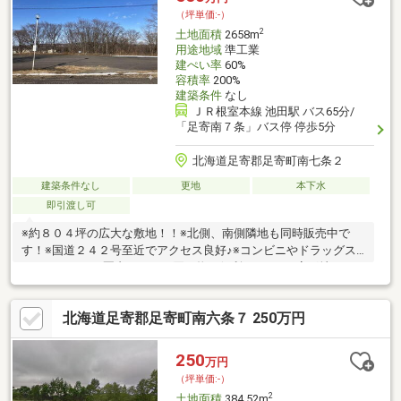
（坪単価:-）
2
土地面積
2658m
用途地域
準工業
建ぺい率
60%
容積率
200%
建築条件
なし
ＪＲ根室本線 池田駅 バス65分/
「足寄南７条」バス停 停歩5分
北海道足寄郡足寄町南七条２
建築条件なし
更地
本下水
即引渡し可
※約８０４坪の広大な敷地！！※北側、南側隣地も同時販売中で
す！※国道２４２号至近でアクセス良好♪※コンビニやドラッグス
トアも５００ｍ圏内にありお買い物も便利です！！※変形地につ
き間口 奥行きは参考となります。※36番3は準工業地域（建ぺい率
60％容積率200％）46番3および46番6は白地地域（建ぺい率40％
北海道足寄郡足寄町南六条７ 250万円
容積率は80％）に該当します。※46番3および46番6は傾斜地で
す。
250
万円
（坪単価:-）
2
土地面積
384.52m