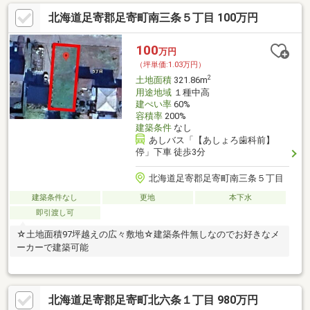
ハウスメーカーや工務店で理想のマイホームを建築可能●住宅ロ
北海道足寄郡足寄町南三条５丁目 100万円
ーンや資金計画についてもお気軽にご相談ください。専門スタッ
フがしっかりサポートいたします。※告知事項あり
100
万円
（坪単価:1.03万円）
2
土地面積
321.86m
用途地域
１種中高
建ぺい率
60%
容積率
200%
建築条件
なし
あしバス「【あしょろ歯科前】
停」下車 徒歩3分
北海道足寄郡足寄町南三条５丁目
建築条件なし
更地
本下水
即引渡し可
☆土地面積97坪越えの広々敷地☆建築条件無しなのでお好きなメ
ーカーで建築可能
北海道足寄郡足寄町北六条１丁目 980万円