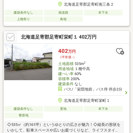
北海道足寄郡足寄町南三条２
建築条件なし
南道路
本下水
上物有り
角地
北海道足寄郡足寄町栄町１ 402万円
402
万円
（坪単価:-）
2
土地面積
535m
用途地域
１種中高
建ぺい率
60%
容積率
200%
建築条件
なし
バス/「栄団地前」バス停 停歩2分
北海道足寄郡足寄町栄町１
建築条件なし
更地
本下水
整形地
◇535㎡（約161坪）というゆとりの広さが魅力！◇縦長の形状を
いかして、駐車スペースや広いお庭づくりなど、ライフスタイル