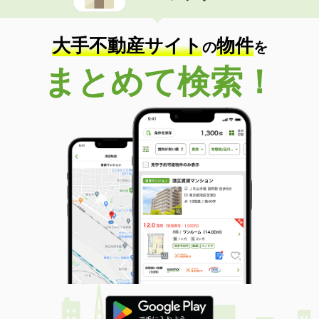
大手不動産サイト
物件
の
を
まとめて検索！