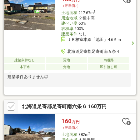
（坪単価:-）
2
土地面積
217.67m
用途地域
２種中高
建ぺい率
60%
容積率
200%
建築条件
なし
ＪＲ根室本線「池田」4.6Ｋｍ
北海道足寄郡足寄町南五条４
建築条件なし
更地
南道路
本下水
角地
即引渡し可
建築条件ありません◎
北海道足寄郡足寄町南六条６ 160万円
160
万円
（坪単価:-）
2
土地面積
382m
用途地域
１種低層