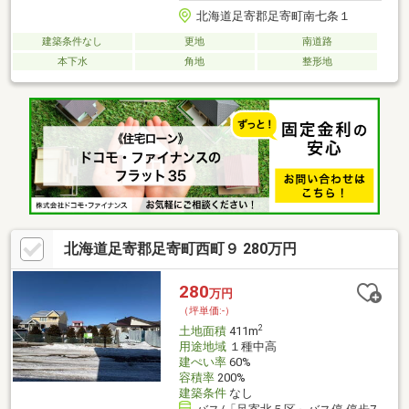
北海道足寄郡足寄町南七条１
建築条件なし
更地
南道路
本下水
角地
整形地
北海道足寄郡足寄町西町９ 280万円
280
万円
（坪単価:-）
2
土地面積
411m
用途地域
１種中高
建ぺい率
60%
容積率
200%
建築条件
なし