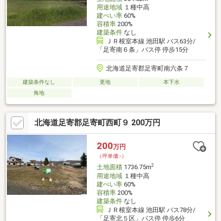
用途地域
１種中高
建ぺい率
60%
容積率
200%
建築条件
なし
ＪＲ根室本線 池田駅 バス63分/
「足寄南６条」バス停 停歩15分
北海道足寄郡足寄町南六条７
建築条件なし
更地
本下水
角地
北海道足寄郡足寄町西町９ 200万円
200
万円
（坪単価:-）
2
土地面積
1736.75m
用途地域
１種中高
建ぺい率
60%
容積率
200%
建築条件
なし
ＪＲ根室本線 池田駅 バス78分/
「足寄北５区」バス停 停歩6分