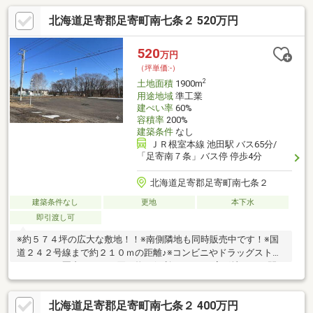
北海道足寄郡足寄町南七条２ 520万円
520
万円
（坪単価:-）
2
土地面積
1900m
用途地域
準工業
建ぺい率
60%
容積率
200%
建築条件
なし
ＪＲ根室本線 池田駅 バス65分/
「足寄南７条」バス停 停歩4分
北海道足寄郡足寄町南七条２
建築条件なし
更地
本下水
即引渡し可
※約５７４坪の広大な敷地！！※南側隣地も同時販売中です！※国
道２４２号線まで約２１０ｍの距離♪※コンビニやドラッグストア
も５００ｍ圏内にありお買い物も便利です！！※変形地につき間
口、奥行きは参考となります。※36番1は準工業地域（建ぺい率
60％容積率200％）、46番1は白地地域（建ぺい率40％容積率は
北海道足寄郡足寄町南七条２ 400万円
80％）に該当します。※46番1は傾斜地です。