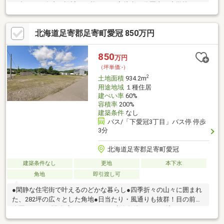
に合わせた自由な設計が可能です！◇徒歩10分圏内に小学校があ
り、お子さまの通学も安心の距離◇足寄の中心地に近く、日々の
買い物や公共施設へのアクセスも便利です♪四季折々の自然を感じ
北海道足寄郡足寄町愛冠 850万円
ながら、家族との時間を大切に過ごせる足寄町。広い土地だから
こそできる“自分たちらしい暮らし”を、ここからはじめてみませ
んか。※家庭菜園は撤去いたします。
850
万円
（坪単価:-）
2
土地面積
934.2m
用途地域
１種住居
建ぺい率
60%
容積率
200%
建築条件
なし
バス/「下愛冠3丁目」バス停 停歩
3分
北海道足寄郡足寄町愛冠
建築条件なし
更地
本下水
角地
即引渡し可
●閑静な住宅街で叶えるのどかな暮らし●四季折々の山々に囲まれ
た、282坪の広々とした角地●日当たり・風通りも抜群！目の前が
公園なので、開放感もひとしお！●建築条件なしの更地なので、
広大な庭や家庭菜園、趣味のガレージハウスにも最適●お好きな