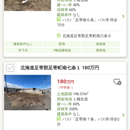
建ぺい率
40%
容積率
60%
建築条件
なし
バス/「足寄南６条」バス停 停歩
12分
北海道足寄郡足寄町南六条６
建築条件なし
更地
南道路
本下水
1種低層地域
整形地
北海道足寄郡足寄町南七条１ 180万円
180
万円
（坪単価:-）
2
土地面積
196.57m
用途地域
１種住居
建ぺい率
60%
容積率
200%
建築条件
なし
バス/「足寄南７条」バス停 停歩2
分