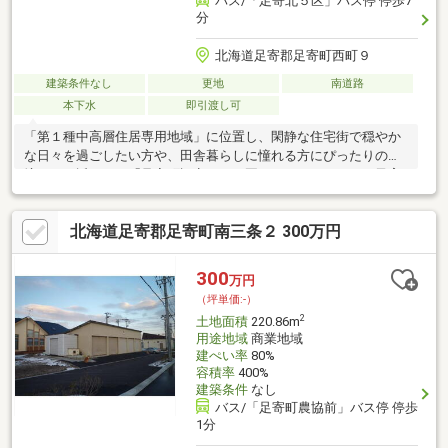
バス/「足寄北５区」バス停 停歩7
分
北海道足寄郡足寄町西町９
建築条件なし
更地
南道路
本下水
即引渡し可
「第１種中高層住居専用地域」に位置し、閑静な住宅街で穏やか
な日々を過ごしたい方や、田舎暮らしに憧れる方にぴったりの環
境です。近くには「足寄町認定こども園どんぐり」があり、子育
て世代にも嬉しい立地。スーパーや銀行も車で少しの距離に揃
い、日常のお買い物も便利です。
北海道足寄郡足寄町南三条２ 300万円
300
万円
（坪単価:-）
2
土地面積
220.86m
用途地域
商業地域
建ぺい率
80%
容積率
400%
建築条件
なし
バス/「足寄町農協前」バス停 停歩
1分