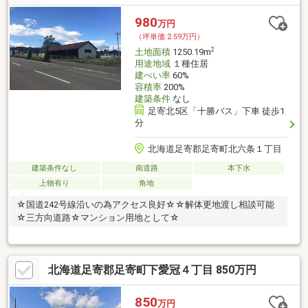
980
万円
（坪単価:2.59万円）
2
土地面積
1250.19m
用途地域
１種住居
建ぺい率
60%
容積率
200%
建築条件
なし
足寄北5区「十勝バス」下車 徒歩1
分
北海道足寄郡足寄町北六条１丁目
建築条件なし
南道路
本下水
上物有り
角地
☆国道242号線沿いの為アクセス良好☆☆解体更地渡し相談可能
☆三方向道路☆マンション用地として☆
北海道足寄郡足寄町下愛冠４丁目 850万円
850
万円