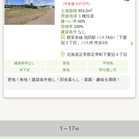
（坪単価:3.01万円）
2
土地面積
934.2m
用途地域
１種住居
建ぺい率
60%
容積率
200%
建築条件
なし
根室本線 池田駅 バス74分/「下愛
冠３丁目」バス停 停歩3分
北海道足寄郡足寄町下愛冠４丁目
建築条件なし
更地
平坦地
本下水
角地
即引渡し可
更地！角地！建築条件無し！田舎暮らし・菜園・趣味を満喫！
1～17
件