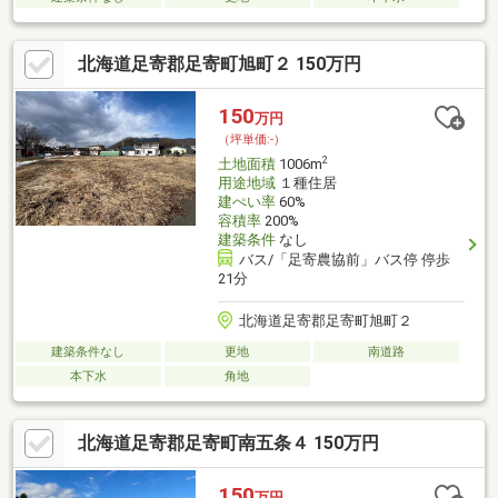
北海道足寄郡足寄町旭町２ 150万円
150
万円
（坪単価:-）
2
土地面積
1006m
用途地域
１種住居
建ぺい率
60%
容積率
200%
建築条件
なし
バス/「足寄農協前」バス停 停歩
21分
北海道足寄郡足寄町旭町２
建築条件なし
更地
南道路
本下水
角地
北海道足寄郡足寄町南五条４ 150万円
150
万円