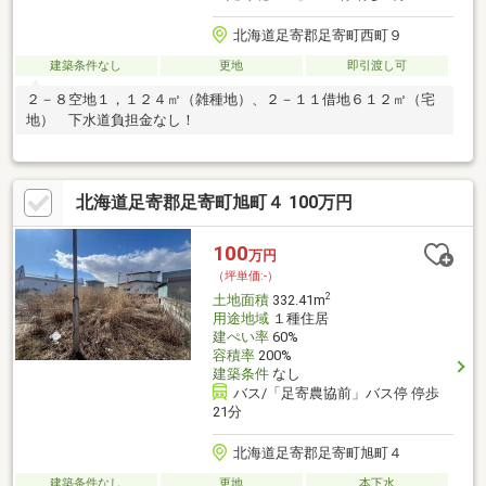
北海道足寄郡足寄町西町９
建築条件なし
更地
即引渡し可
２－８空地１，１２４㎡（雑種地）、２－１１借地６１２㎡（宅
地） 下水道負担金なし！
北海道足寄郡足寄町旭町４ 100万円
100
万円
（坪単価:-）
2
土地面積
332.41m
用途地域
１種住居
建ぺい率
60%
容積率
200%
建築条件
なし
バス/「足寄農協前」バス停 停歩
21分
北海道足寄郡足寄町旭町４
建築条件なし
更地
本下水