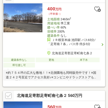
400
万円
（坪単価:-）
2
土地面積
2465m
用途地域
準工業
建ぺい率
60%
容積率
200%
建築条件
なし
ＪＲ根室本線 池田駅 バス65分/
「足寄南７条」バス停 停歩5分
北海道足寄郡足寄町南七条２
建築条件なし
更地
本下水
即引渡し可
※約７５４坪の広大な敷地！！※北側隣地も同時販売中です！※国
道２４２号至近でアクセス良好♪※コンビニやドラッグストアも５
００ｍ圏内にありお買い物も便利です！！※変形地につき間口、
奥行きは参考となります。※36番2は準工業地域（建ぺい率60％容
積率200％）46番2および46番5は白地地域（建ぺい率40％容積率
北海道足寄郡足寄町南七条２ 560万円
は80％）に該当します。※46番2、46番5は傾斜地です。
560
万円