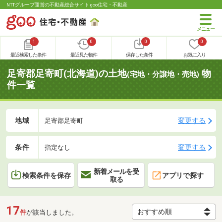
NTTグループ運営の不動産総合サイト goo住宅・不動産
1
0
0
0
最近検索した条件
最近見た物件
保存した条件
お気に入り
足寄郡足寄町(北海道)の土地
物
(宅地・分譲地・売地)
件一覧
地域
変更する
足寄郡足寄町
条件
変更する
指定なし
新着メールを受
検索条件を保存
アプリで探す
取る
17
件
が該当しました。