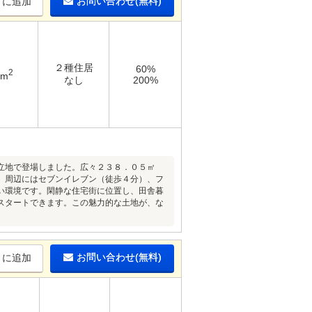
お問い合わせ(無料)
りに追加
２種住居
60%
2
5m
なし
200%
立地で登場しました。広々２３８．０５㎡
。周辺にはセブンイレブン（徒歩４分）、フ
い環境です。閑静な住宅街に位置し、田舎暮
スタートできます。この魅力的な土地が、な
お問い合わせ(無料)
りに追加