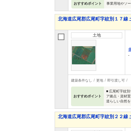
おすすめポイント
事業用地やソー
北海道広尾郡広尾町字紋別１７線 
土地
-
建築条件なし
更地
即引渡し可
■ 広尾町字紋
おすすめポイント
ア拠点・資材置
道らしい自然を満
北海道広尾郡広尾町字紋別２２線 