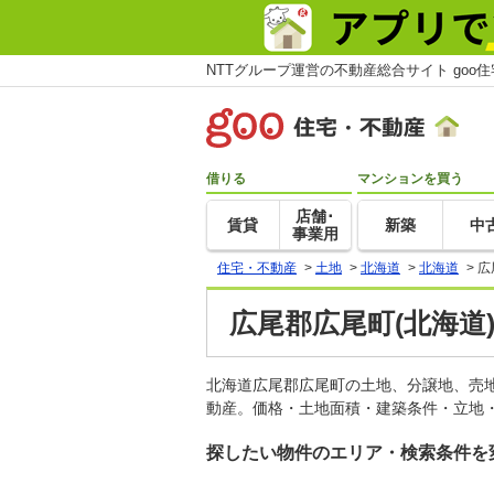
NTTグループ運営の不動産総合サイト goo
借りる
マンションを買う
店舗･
賃貸
新築
中
事業用
住宅・不動産
>
土地
>
北海道
>
北海道
>
広
広尾郡広尾町(北海道
北海道広尾郡広尾町の土地、分譲地、売
動産。価格・土地面積・建築条件・立地・
探したい物件のエリア・検索条件を