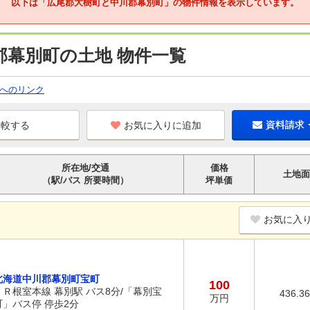
以下は「広尾郡大樹町と中川郡幕別町」の物件情報を表示しています。
郡幕別町の土地 物件一覧
へのリンク
お気に入りに追加
資料請求
所在地/交通
価格
土地面
（駅/バス 所要時間）
坪単価
お気に入
北海道中川郡幕別町宝町
100
ＪＲ根室本線 幕別駅 バス8分/「幕別宝
436.3
万円
町」バス停 停歩2分