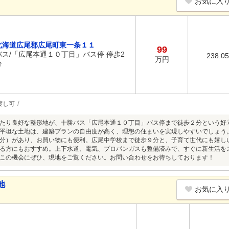
お気に入
北海道広尾郡広尾町東一条１１
99
バス/「広尾本通１０丁目」バス停 停歩2
238.0
万円
分
渡し可
たり良好な整形地が、十勝バス「広尾本通１０丁目」バス停まで徒歩２分という好
平坦な土地は、建築プランの自由度が高く、理想の住まいを実現しやすいでしょう
分）があり、お買い物にも便利。広尾中学校まで徒歩９分と、子育て世代にも嬉し
る方にもおすすめ。上下水道、電気、プロパンガスも整備済みで、すぐに新生活を
この機会にぜひ、現地をご覧ください。お問い合わせをお待ちしております！
地
お気に入