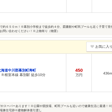
で約６５０ｍ！※幕別小学校まで徒歩約４分、図書館や町民プールも近く子育て世
お問い合わせください！※上物有り（物置）
お気に入
450
北海道中川郡幕別町寿町
436
ＪＲ根室本線 幕別駅 徒歩10分
万円
駅やスーパーあります！※公園や競技場、町民プールも近いので健康生活に最適！
場兼住宅跡※建物解体後引渡し