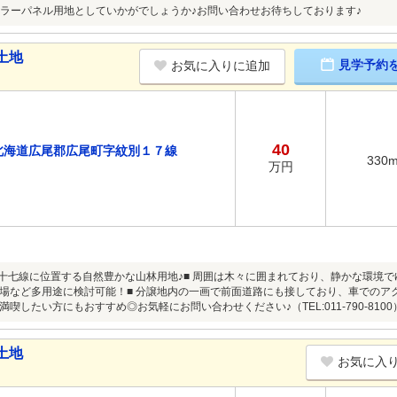
ラーパネル用地としていかがでしょうか♪お問い合わせお待ちしております♪
土地
見学予約
お気に入りに追加
40
北海道広尾郡広尾町字紋別１７線
330
万円
別十七線に位置する自然豊かな山林用地♪■ 周囲は木々に囲まれており、静かな環境で
場など多用途に検討可能！■ 分譲地内の一画で前面道路にも接しており、車でのアク
喫したい方にもおすすめ◎お気軽にお問い合わせください♪（TEL:011-790-8100
土地
お気に入