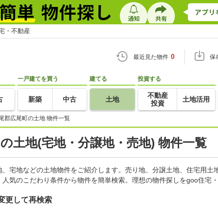
住宅・不動産
0
最近見た物件
保
一戸建てを買う
建てる
投資する
不動産
古
新築
中古
土地
土地活用
投資
尾郡広尾町の土地 物件一覧
)の土地(宅地・分譲地・売地) 物件一覧
地、宅地などの土地物件をご紹介します。売り地、分譲土地、住宅用土地
人気のこだわり条件から物件を簡単検索。理想の物件探しをgoo住宅
変更して再検索