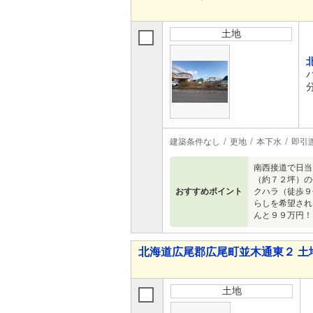
土地
建築条件なし
更地
本下水
即引
南西接道で日当
（約７２坪）の
おすすめポイント
クハラ（徒歩９
らしを希望され
んと９９万円！
北海道広尾郡広尾町並木通東２ 土
土地