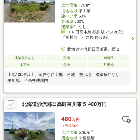
要となりますが、通常の手続きで対応可能です。
2
土地面積
1761m
用途地域
準工業
建ぺい率
60%
容積率
200%
建築条件
なし
ＪＲ日高本線 鵡川駅 バス20分/
「富川西」バス停 停歩3分
北海道沙流郡日高町富川西２
建築条件なし
更地
南道路
本下水
角地
整形地
土地100坪以上、閑静な住宅地、角地、整形地、建築条件なし、
平坦地、区画整理地内
北海道沙流郡日高町富川東５ 480万円
480
万円
（坪単価:-）
2
土地面積
678.7m
用途地域
２種低層