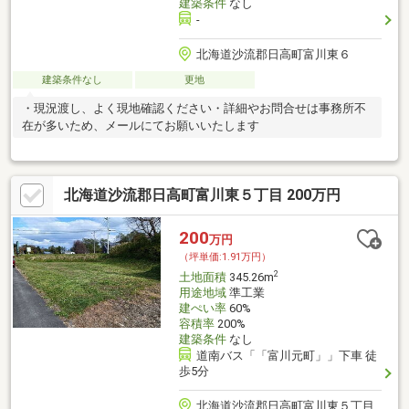
建築条件
なし
-
北海道沙流郡日高町富川東６
建築条件なし
更地
・現況渡し、よく現地確認ください・詳細やお問合せは事務所不
在が多いため、メールにてお願いいたします
北海道沙流郡日高町富川東５丁目 200万円
200
万円
（坪単価:1.91万円）
2
土地面積
345.26m
用途地域
準工業
建ぺい率
60%
容積率
200%
建築条件
なし
道南バス「「富川元町」」下車 徒
歩5分
北海道沙流郡日高町富川東５丁目