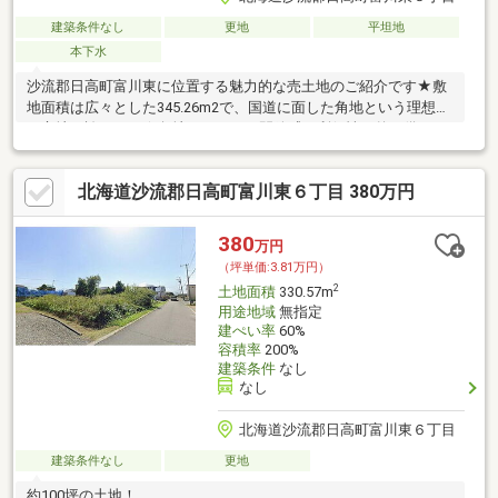
建築条件なし
更地
平坦地
本下水
沙流郡日高町富川東に位置する魅力的な売土地のご紹介です★敷
地面積は広々とした345.26m2で、国道に面した角地という理想的
な立地を誇ります★角地ならではの開放感と利便性を兼ね備えて
います★
北海道沙流郡日高町富川東６丁目 380万円
380
万円
（坪単価:3.81万円）
2
土地面積
330.57m
用途地域
無指定
建ぺい率
60%
容積率
200%
建築条件
なし
なし
北海道沙流郡日高町富川東６丁目
建築条件なし
更地
約100坪の土地！