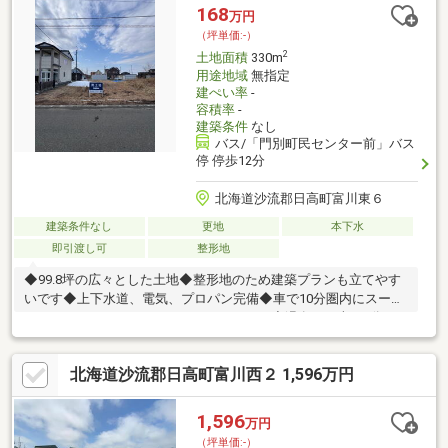
168
万円
（坪単価:-）
2
土地面積
330m
用途地域
無指定
建ぺい率
-
容積率
-
建築条件
なし
バス/「門別町民センター前」バス
停 停歩12分
北海道沙流郡日高町富川東６
建築条件なし
更地
本下水
即引渡し可
整形地
◆99.8坪の広々とした土地◆整形地のため建築プランも立てやす
いです◆上下水道、電気、プロパン完備◆車で10分圏内にスーパ
ー、ホームセンター、ドラックストアあり◆温泉まで車で1分
で、日常的に温泉を楽しめます建築条件がないため、お好きなハ
ウスメーカー・工務店で自由にプランニングが可能。初めての家
北海道沙流郡日高町富川西２ 1,596万円
づくりでも、土地・資金計画から整理して進められるため安心で
す。将来を見据えた住まいづくりを考えている方におすすめの一
区画です。※地目は山林ですが、現況は宅地として利用されてお
1,596
万円
り、建築に支障はありません。建築時には宅地への地目変更が必
（坪単価:-）