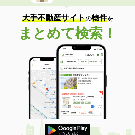
大手不動産サイト
物件
の
を
まとめて検索！