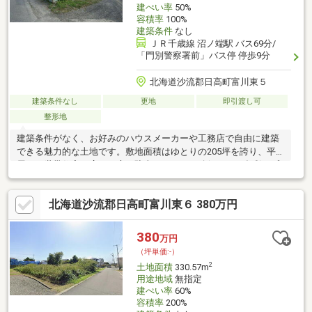
建ぺい率
50%
容積率
100%
建築条件
なし
ＪＲ千歳線 沼ノ端駅 バス69分/
「門別警察署前」バス停 停歩9分
北海道沙流郡日高町富川東５
建築条件なし
更地
即引渡し可
整形地
建築条件がなく、お好みのハウスメーカーや工務店で自由に建築
できる魅力的な土地です。敷地面積はゆとりの205坪を誇り、平
屋や二世帯住宅、広いお庭や駐車スペースの確保など、多彩なプ
ランニングが可能。北東向きながらも角地ならではの開放感と良
好な日当たりが魅力です。周囲との距離も取りやすく、プライバ
北海道沙流郡日高町富川東６ 380万円
シーと快適性を兼ね備えた住環境を実現。将来のライフスタイル
の変化にも柔軟に対応できる、可能性に満ちた土地です。
380
万円
（坪単価:-）
2
土地面積
330.57m
用途地域
無指定
建ぺい率
60%
容積率
200%