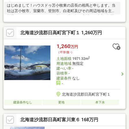
はじめまして！ハウスドゥ苫小牧東の店長の相馬と申します。当
社は苫小牧市、室蘭市、登別市、白老町及びその周辺地域を主な
営業エリアとしております。私は平成19年に入社し、当初1年間
は賃貸営業でしたが、それ以降は現在まで不動産売買の営業を担
当させていただいております。たくさんのお客様との出会いによ
北海道沙流郡日高町宮下町１ 1,260万円
って仕事での成長、そして、人として成長ができたと思います。
これからも感謝の気持ちを忘れずお客様のご対応をさせていただ
きます！お問い合わせをお待ちしてます！
1,260
万円
（坪単価:-）
2
土地面積
1971.32m
用途地域
無指定
建ぺい率
-
容積率
-
建築条件
なし
-
北海道沙流郡日高町宮下町１
建築条件なし
更地
本下水
北海道沙流郡日高町富川東６ 168万円