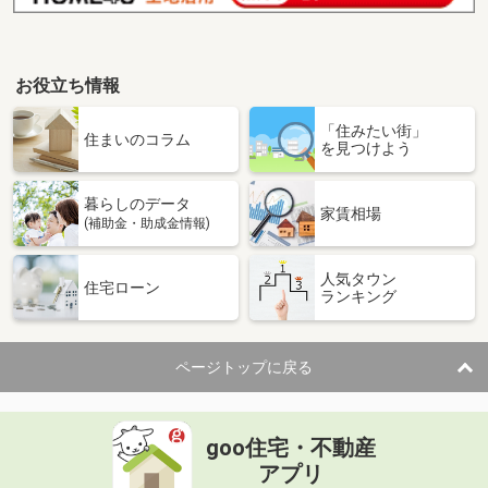
お役立ち情報
「住みたい街」
住まいのコラム
を見つけよう
暮らしのデータ
家賃相場
(補助金・助成金情報)
人気タウン
住宅ローン
ランキング
ページトップに戻る
goo住宅・不動産
アプリ