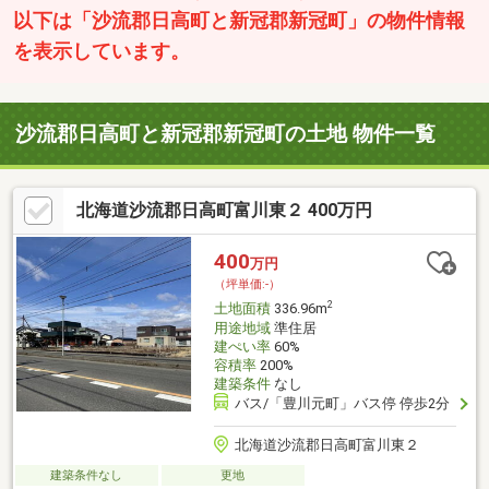
以下は「沙流郡日高町と新冠郡新冠町」の物件情報
を表示しています。
沙流郡日高町と新冠郡新冠町の土地 物件一覧
北海道沙流郡日高町富川東２ 400万円
400
万円
（坪単価:-）
2
土地面積
336.96m
用途地域
準住居
建ぺい率
60%
容積率
200%
建築条件
なし
バス/「豊川元町」バス停 停歩2分
北海道沙流郡日高町富川東２
建築条件なし
更地