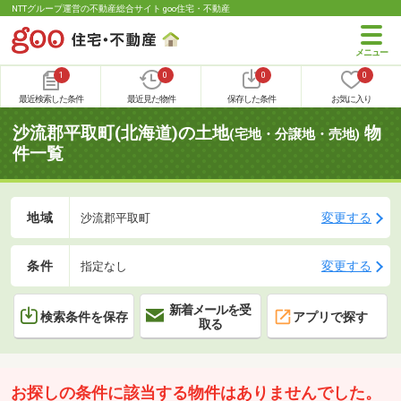
NTTグループ運営の不動産総合サイト goo住宅・不動産
1
0
0
0
最近検索した条件
最近見た物件
保存した条件
お気に入り
沙流郡平取町(北海道)の土地
物
(宅地・分譲地・売地)
件一覧
地域
変更する
沙流郡平取町
条件
変更する
指定なし
新着メールを受
検索条件を保存
アプリで探す
取る
お探しの条件に該当する物件はありませんでした。