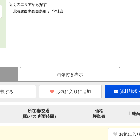
近くのエリアから探す
北海道白老郡白老町：
字社台
画像付き表示
お気に入りに追加
資料請求
所在地/交通
価格
土地面
（駅/バス 所要時間）
坪単価
お気に入