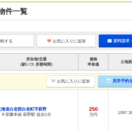
物件一覧
お気に入りに追加
資料請求
所在地/交通
価格
土地面
（駅/バス 所要時間）
坪単価
見学予約
お気に入りに追加
250
北海道白老郡白老町字萩野
1097.3
ＪＲ室蘭本線 萩野駅 徒歩1分
万円