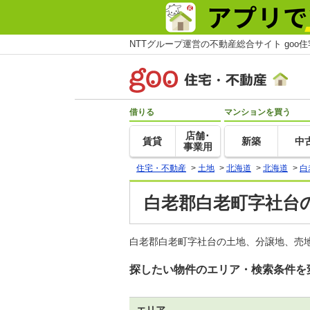
NTTグループ運営の不動産総合サイト goo
借りる
マンションを買う
店舗･
賃貸
新築
中
事業用
住宅・不動産
>
土地
>
北海道
>
北海道
>
白
白老郡白老町字社台の
白老郡白老町字社台の土地、分譲地、売地
探したい物件のエリア・検索条件を