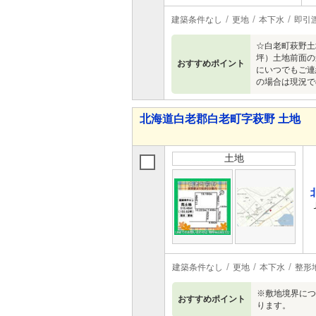
建築条件なし
更地
本下水
即引
☆白老町萩野土
坪）土地前面の
おすすめポイント
にいつでもご連
の場合は現況で
北海道白老郡白老町字萩野 土地
土地
建築条件なし
更地
本下水
整形
※敷地境界につ
おすすめポイント
ります。