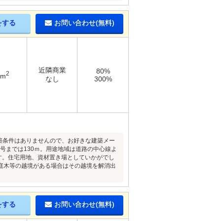
をする
お問い合わせ(無料)
近隣商業
80%
2
2m
なし
300%
建築条件はありませんので、お好きな建築メー
号までは130ｍ。用途地域は道路の中心線よ
す。住宅用地、資材置き場としていかがでし
庭木等の越境がある場合はその越境を解消出
をする
お問い合わせ(無料)