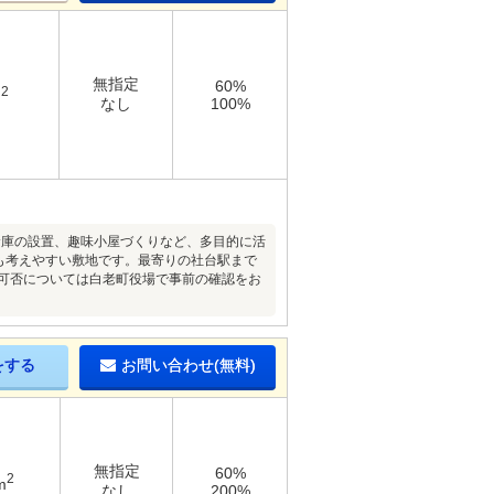
無指定
60%
2
m
なし
100%
倉庫の設置、趣味小屋づくりなど、多目的に活
トも考えやすい敷地です。最寄りの社台駅まで
の可否については白老町役場で事前の確認をお
をする
お問い合わせ(無料)
無指定
60%
2
m
なし
200%