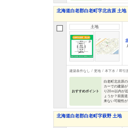
北海道白老郡白老町字北吉原 土地
土地
建築条件なし
更地
本下水
即引
白老町北吉原の
カーでの建築が
おすすめポイント
り20ｍ以内が
ょうか？前面道
来ない可能性が
北海道白老郡白老町字萩野 土地