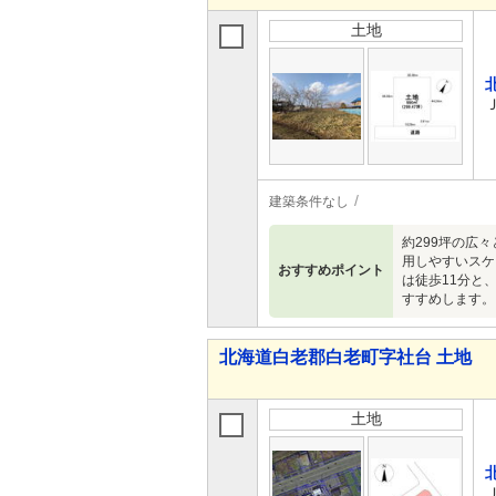
土地
建築条件なし
約299坪の広
用しやすいスケ
おすすめポイント
は徒歩11分と
すすめします。
北海道白老郡白老町字社台 土地
土地