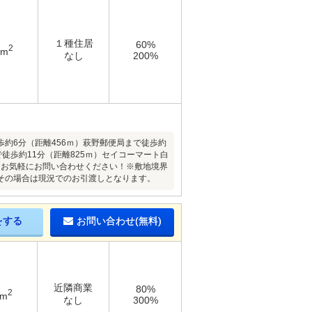
１種住居
60%
2
9m
なし
200%
約6分（距離456ｍ）萩野郵便局まで徒歩約
徒歩約11分（距離825ｍ）セイコーマート白
もお気軽にお問い合わせください！※敷地境界
その場合は現況でのお引渡しとなります。
をする
お問い合わせ(無料)
近隣商業
80%
2
2m
なし
300%