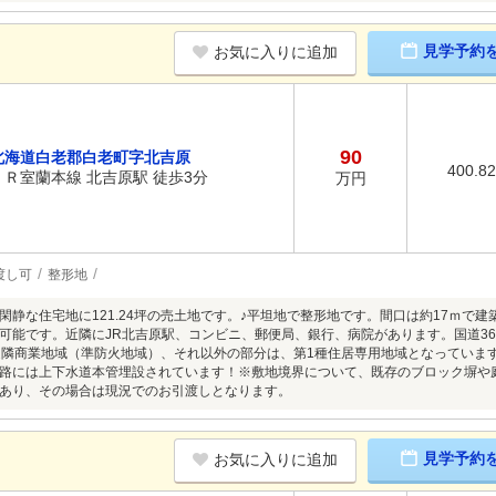
見学予約
お気に入りに追加
90
北海道白老郡白老町字北吉原
400.8
ＪＲ室蘭本線 北吉原駅 徒歩3分
万円
渡し可
整形地
閑静な住宅地に121.24坪の売土地です。♪平坦地で整形地です。間口は約17ｍで
可能です。近隣にJR北吉原駅、コンビニ、郵便局、銀行、病院があります。国道36
近隣商業地域（準防火地域）、それ以外の部分は、第1種住居専用地域となっていま
路には上下水道本管埋設されています！※敷地境界について、既存のブロック塀や
あり、その場合は現況でのお引渡しとなります。
見学予約
お気に入りに追加