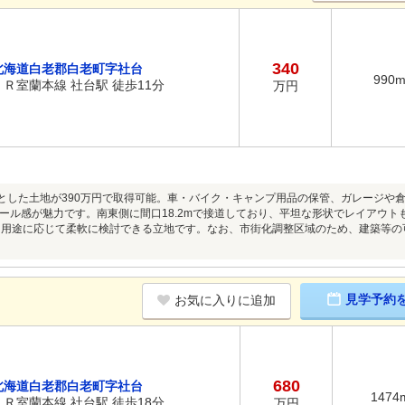
340
北海道白老郡白老町字社台
990
ＪＲ室蘭本線 社台駅 徒歩11分
万円
々とした土地が390万円で取得可能。車・バイク・キャンプ用品の保管、ガレージや
ール感が魅力です。南東側に間口18.2mで接道しており、平坦な形状でレイアウ
、用途に応じて柔軟に検討できる立地です。なお、市街化調整区域のため、建築等
見学予約
お気に入りに追加
680
北海道白老郡白老町字社台
1474
ＪＲ室蘭本線 社台駅 徒歩18分
万円