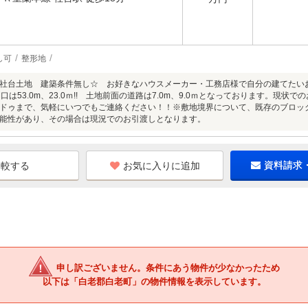
し可
整形地
社台土地 建築条件無し☆ お好きなハウスメーカー・工務店様で自分の建てたいお
）間口は53.0m、23.0ｍ!! 土地前面の道路は7.0m、9.0ｍとなっております。
ドゥまで、気軽にいつでもご連絡ください！！※敷地境界について、既存のブロッ
能性があり、その場合は現況でのお引渡しとなります。
お気に入りに追加
資料請求
申し訳ございません。条件にあう物件が少なかったため
以下は「白老郡白老町」の物件情報を表示しています。