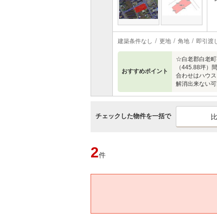
建築条件なし
更地
角地
即引渡
☆白老郡白老町
（445.88坪
おすすめポイント
合わせはハウス
解消出来ない可
チェックした物件を一括で
2
件