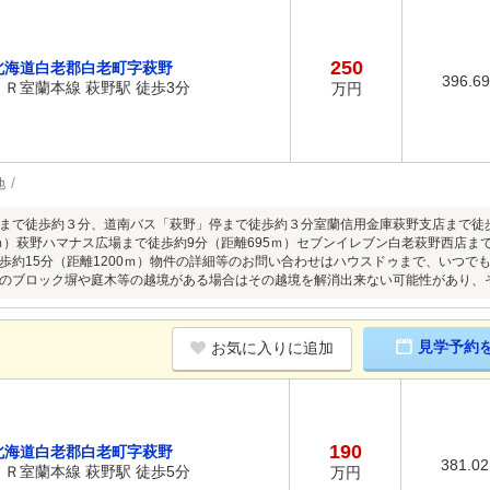
250
北海道白老郡白老町字萩野
396.6
ＪＲ室蘭本線 萩野駅 徒歩3分
万円
地
まで徒歩約３分、道南バス「萩野」停まで徒歩約３分室蘭信用金庫萩野支店まで徒歩
8ｍ）萩野ハマナス広場まで徒歩約9分（距離695ｍ）セブンイレブン白老萩野西店まで
歩約15分（距離1200ｍ）物件の詳細等のお問い合わせはハウスドゥまで、いつで
のブロック塀や庭木等の越境がある場合はその越境を解消出来ない可能性があり、
見学予約
お気に入りに追加
190
北海道白老郡白老町字萩野
381.0
ＪＲ室蘭本線 萩野駅 徒歩5分
万円