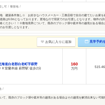
渡し可
整形地
地 建築条件無し☆ お好きなハウスメーカー・工務店様で自分の建てたいお家を建築できま
道路は6.0mとなっております。更地なので現状でのお引渡しとなります。物件の
絡ください！！※敷地境界について、既存のブロック塀や庭木等の越境がある場合
のお引渡しとなります。
見学予約
お気に入りに追加
160
北海道白老郡白老町字萩野
515.4
ＪＲ室蘭本線 萩野駅 徒歩2分
万円
地
いて、既存のブロック塀や庭木等の越境がある場合はその越境を解消出来ない可能