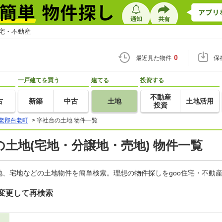
住宅・不動産
0
最近見た物件
保
一戸建てを買う
建てる
投資する
不動産
古
新築
中古
土地
土地活用
投資
老郡白老町
>
字社台の土地 物件一覧
土地(宅地・分譲地・売地) 物件一覧
、宅地などの土地物件を簡単検索。理想の物件探しをgoo住宅・不動
変更して再検索