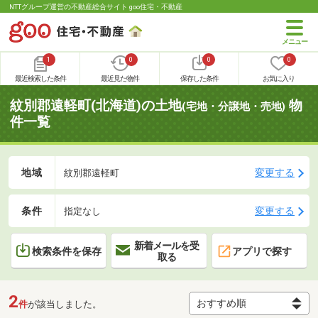
NTTグループ運営の不動産総合サイト goo住宅・不動産
1
0
0
0
最近検索した条件
最近見た物件
保存した条件
お気に入り
紋別郡遠軽町(北海道)の土地
物
(宅地・分譲地・売地)
件一覧
地域
変更する
紋別郡遠軽町
条件
変更する
指定なし
新着メールを受
検索条件を保存
アプリで探す
取る
2
件
が該当しました。