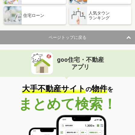
人気タウン
住宅ローン
ランキング
ページトップに戻る
goo住宅・不動産
アプリ
大手不動産サイト
物件
の
を
まとめて検索！