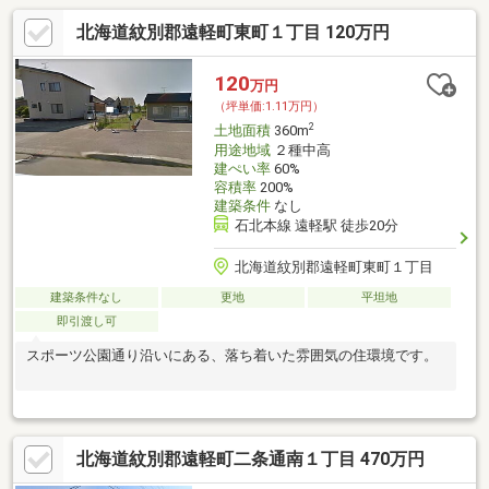
北海道紋別郡遠軽町東町１丁目 120万円
120
万円
（坪単価:1.11万円）
2
土地面積
360m
用途地域
２種中高
建ぺい率
60%
容積率
200%
建築条件
なし
石北本線 遠軽駅 徒歩20分
北海道紋別郡遠軽町東町１丁目
建築条件なし
更地
平坦地
即引渡し可
スポーツ公園通り沿いにある、落ち着いた雰囲気の住環境です。
北海道紋別郡遠軽町二条通南１丁目 470万円