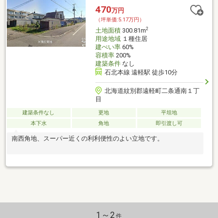
470
万円
（坪単価:5.17万円）
2
土地面積
300.81m
用途地域
１種住居
建ぺい率
60%
容積率
200%
建築条件
なし
石北本線 遠軽駅 徒歩10分
北海道紋別郡遠軽町二条通南１丁
目
建築条件なし
更地
平坦地
本下水
角地
即引渡し可
南西角地、スーパー近くの利利便性のよい立地です。
1～2
件