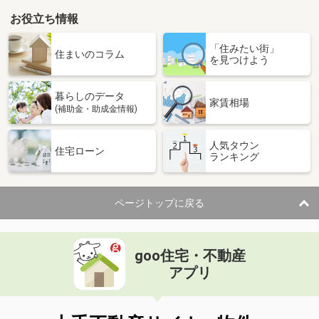
お役立ち情報
「住みたい街」
住まいのコラム
を見つけよう
暮らしのデータ
家賃相場
(補助金・助成金情報)
人気タウン
住宅ローン
ランキング
ページトップに戻る
goo住宅・不動産
アプリ