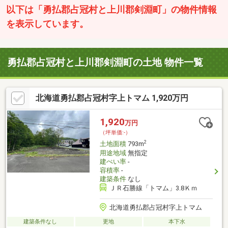
以下は「勇払郡占冠村と上川郡剣淵町」の物件情報
を表示しています。
勇払郡占冠村と上川郡剣淵町の土地 物件一覧
北海道勇払郡占冠村字上トマム 1,920万円
1,920
万円
（坪単価:-）
2
土地面積
793m
用途地域
無指定
建ぺい率
-
容積率
-
建築条件
なし
ＪＲ石勝線「トマム」3.8Ｋｍ
北海道勇払郡占冠村字上トマム
建築条件なし
更地
本下水