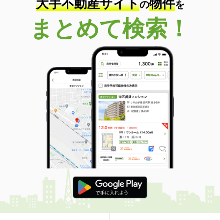
大手不動産サイト
物件
の
を
まとめて検索！