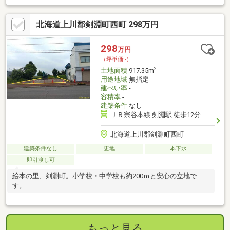
北海道上川郡剣淵町西町 298万円
298
万円
（坪単価:-）
2
土地面積
917.35m
用途地域
無指定
建ぺい率
-
容積率
-
建築条件
なし
ＪＲ宗谷本線 剣淵駅 徒歩12分
北海道上川郡剣淵町西町
建築条件なし
更地
本下水
即引渡し可
絵本の里、剣淵町。小学校・中学校も約200ｍと安心の立地で
す。
もっと見る