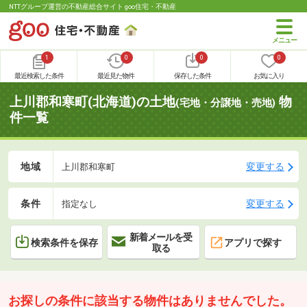
NTTグループ運営の不動産総合サイト goo住宅・不動産
1
0
0
0
最近検索した条件
最近見た物件
保存した条件
お気に入り
上川郡和寒町(北海道)の土地
物
(宅地・分譲地・売地)
件一覧
地域
変更する
上川郡和寒町
条件
変更する
指定なし
新着メールを受
検索条件を保存
アプリで探す
取る
お探しの条件に該当する物件はありませんでした。