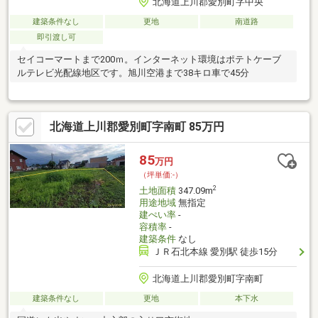
北海道上川郡愛別町字中央
建築条件なし
更地
南道路
即引渡し可
セイコーマートまで200ｍ。インターネット環境はポテトケーブ
ルテレビ光配線地区です。旭川空港まで38キロ車で45分
北海道上川郡愛別町字南町 85万円
85
万円
（坪単価:-）
2
土地面積
347.09m
用途地域
無指定
建ぺい率
-
容積率
-
建築条件
なし
ＪＲ石北本線 愛別駅 徒歩15分
北海道上川郡愛別町字南町
建築条件なし
更地
本下水