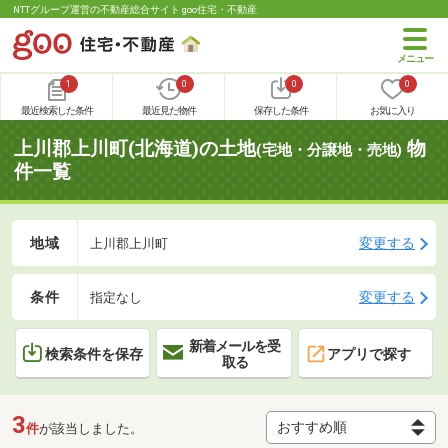
NTTグループ運営の不動産総合サイト goo住宅・不動産
1
0
0
0
最近検索した条件
最近見た物件
保存した条件
お気に入り
上川郡上川町(北海道)の土地
物
(宅地・分譲地・売地)
件一覧
地域
変更する
上川郡上川町
条件
変更する
指定なし
新着メールを受
検索条件を保存
アプリで探す
取る
3
件
が該当しました。