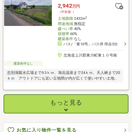
2,942
万円
（坪単価:-）
2
土地面積
2432m
用途地域
無指定
建ぺい率
40%
容積率
60%
建築条件
なし
バス/「東10号」バス停 停歩5分
北海道上川郡東川町東１０号南
建築条件なし
忠別湖親水広場まで9.3ｋｍ、旭岳温泉まで24ｋｍ、天人峡まで20
ｋｍ アウトドアにも近い立地間が内が広くて使いやすい土地で
す。更地渡しでお引き渡しに少しお時間いただきます。現況引渡
の場合は早めに引渡で価格も解体分お安くなります。地目畑の農
地転用は売主の負担でします。３分割の販売もします。
もっと見る
お気に入り物件一覧を見る