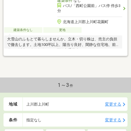
建築条件
なし
バス/「西町公園前」バス停 停歩3
分
北海道上川郡上川町花園町
建築条件なし
更地
大雪山のふもとで暮らしませんか。立木・切り株は、売主の負担
で撤去します。土地100坪以上、陽当り良好、閑静な住宅地、前
道６ｍ以上、建築条件なし、周辺交通量少なめ
1～3
件
地域
変更する
上川郡上川町
条件
変更する
指定なし