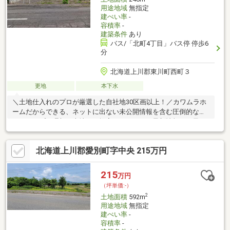
用途地域
無指定
建ぺい率
-
容積率
-
建築条件
あり
バス/「北町4丁目」バス停 停歩6
分
北海道上川郡東川町西町３
更地
本下水
＼土地仕入れのプロが厳選した自社地30区画以上！／カワムラホ
ームだからできる、ネットに出ない未公開情報を含む圧倒的なラ
インナップで理想の土地をご提案いたします。最新情報はお早め
にお問い合わせください！東川小学校まで徒歩23分、東川中学校
まで徒歩14分ふじスーパーまで徒歩4分建築条件なしでの販売も
北海道上川郡愛別町字中央 215万円
ご相談承ります。お好みのハウスメーカーで建築可能です（価格
等詳細はお問い合わせください）※条件解除の際は、土地価格が
表記より変更となります。
215
万円
（坪単価:-）
2
土地面積
592m
用途地域
無指定
建ぺい率
-
容積率
-