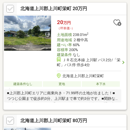
北海道上川郡上川町栄町 20万円
20
万円
（坪単価:-）
2
土地面積
238.01m
用途地域
２種中高
建ぺい率
60%
容積率
200%
建築条件
なし
ＪＲ石北本線 上川駅 バス2分/「栄
町」バス停 停歩4分
北海道上川郡上川町栄町
建築条件なし
更地
本下水
■上川郡上川町エリアに南東向き・71.99坪の土地が出ました！■
つつじ公園まで徒歩約3分、上川駅まで車で約3分です。■閑静な
住宅街でゆったりライフを過ごしてませんか？■気軽にお問い合
わせください♪
北海道上川郡上川町栄町 80万円