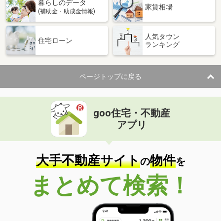
暮らしのデータ
家賃相場
(補助金・助成金情報)
人気タウン
住宅ローン
ランキング
ページトップに戻る
goo住宅・不動産
アプリ
大手不動産サイト
物件
の
を
まとめて検索！