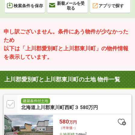
新着メールを受
検索条件を保存
アプリで探す
取る
申し訳ございません。条件にあう物件が少なかった
ため
以下は「上川郡愛別町と上川郡東川町」の物件情報
を表示しています。
上川郡愛別町と上川郡東川町の土地 物件一覧
建築条件付土地
北海道上川郡東川町西町３ 580万円
580
万円
（坪単価:-）
2
土地面積
248m