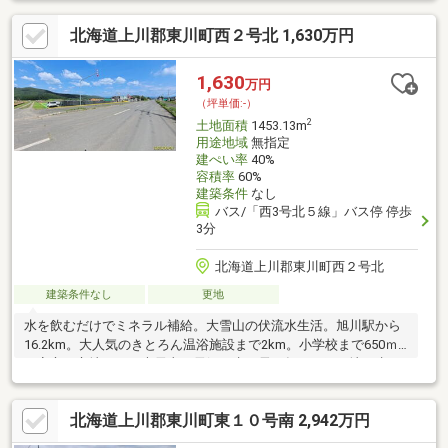
北海道上川郡東川町西２号北 1,630万円
1,630
万円
（坪単価:-）
2
土地面積
1453.13m
用途地域
無指定
建ぺい率
40%
容積率
60%
建築条件
なし
バス/「西3号北５線」バス停 停歩
3分
北海道上川郡東川町西２号北
建築条件なし
更地
水を飲むだけでミネラル補給。大雪山の伏流水生活。旭川駅から
16.2km。大人気のきとろん温浴施設まで2km。小学校まで650ｍ
の安心の立地です。大雪山の雪解け水が長い年月を経て地下水と
なって麓の町まで運ばれてきている。東川町は北海道唯一で全国
的にも珍しい上水道が無い町。東川町は世界的にも類のない「写
北海道上川郡東川町東１０号南 2,942万円
真の町」宣言（1985年）写真にも絵にもなる街です。大みそか
は、お隣の瑞宝寺で除夜の鐘が突かれます。