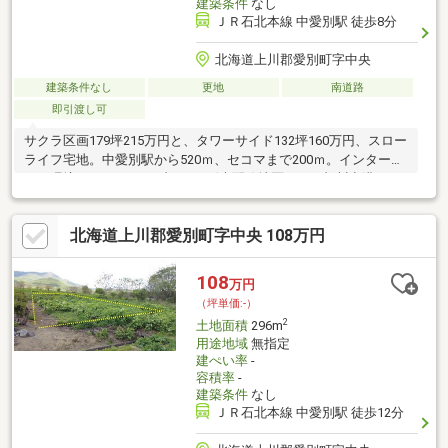
建築条件
なし
ＪＲ石北本線 中愛別駅 徒歩8分
北海道上川郡愛別町字中央
建築条件なし
更地
南道路
即引渡し可
サクラ区画179坪215万円と、タワーサイド132坪160万円、スロー
ライフ宅地。中愛別駅から520ｍ、セコマまで200ｍ。インターネ
ット環境はポテトケーブルテレビ光配線地区です。旭川空港まで
38km、車で45分。
北海道上川郡愛別町字中央 108万円
108
万円
（坪単価:-）
2
土地面積
296m
用途地域
無指定
建ぺい率
-
容積率
-
建築条件
なし
ＪＲ石北本線 中愛別駅 徒歩12分