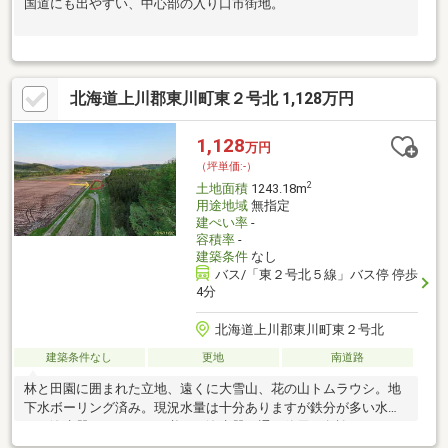
国道にも出やすい、中心部の入り口市街地。
北海道上川郡東川町東２号北 1,128万円
1,128
万円
（坪単価:-）
2
土地面積
1243.18m
用途地域
無指定
建ぺい率
-
容積率
-
建築条件
なし
バス/「東２号北５線」バス停 停歩
4分
北海道上川郡東川町東２号北
建築条件なし
更地
南道路
林と田園に囲まれた立地、遠くに大雪山、花の山トムラウシ。地
下水ボーリング済み。現況水量は十分ありますが鉄分が多い水質
で、浄水器フィルターが必要。浄水器を通し飲用、勿論ミネラル
たっぷり大雪山の伏流水。