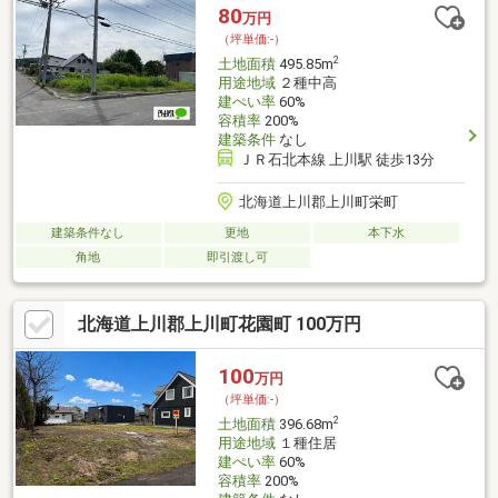
80
万円
（坪単価:-）
2
土地面積
495.85m
用途地域
２種中高
建ぺい率
60%
容積率
200%
建築条件
なし
ＪＲ石北本線 上川駅 徒歩13分
北海道上川郡上川町栄町
建築条件なし
更地
本下水
角地
即引渡し可
北海道上川郡上川町花園町 100万円
100
万円
（坪単価:-）
2
土地面積
396.68m
用途地域
１種住居
建ぺい率
60%
容積率
200%