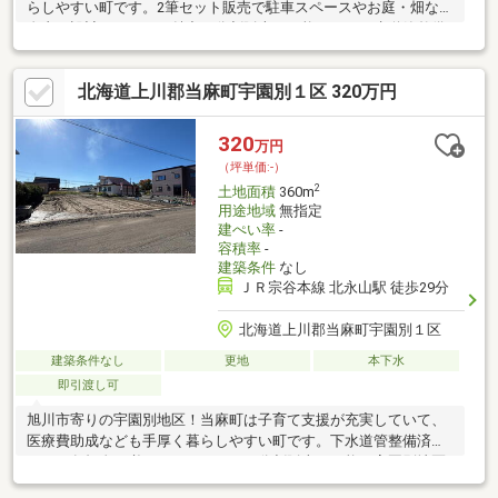
らしやすい町です。2筆セット販売で駐車スペースやお庭・畑など
自由に設計できるのが魅力！分割販売も可能です。下水道管整備
済みなので負担金の必要がありません！宇園別地区で他の土地も
販売中です。ご相談ください！
北海道上川郡当麻町宇園別１区 320万円
320
万円
（坪単価:-）
2
土地面積
360m
用途地域
無指定
建ぺい率
-
容積率
-
建築条件
なし
ＪＲ宗谷本線 北永山駅 徒歩29分
北海道上川郡当麻町宇園別１区
建築条件なし
更地
本下水
即引渡し可
旭川市寄りの宇園別地区！当麻町は子育て支援が充実していて、
医療費助成なども手厚く暮らしやすい町です。下水道管整備済み
なので負担金の必要がありません！分割販売も可能！宇園別地区
で他の土地も販売中です。ご相談ください！