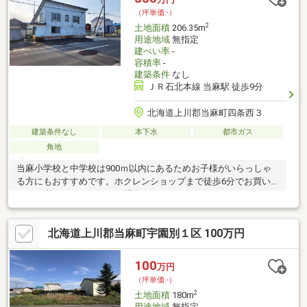
（坪単価:-）
2
土地面積
206.35m
用途地域
無指定
建ぺい率
-
容積率
-
建築条件
なし
ＪＲ石北本線 当麻駅 徒歩9分
北海道上川郡当麻町四条西３
建築条件なし
本下水
都市ガス
角地
当麻小学校と中学校は900ｍ以内にあるためお子様がいらっしゃ
る方にもおすすめです。ホクレンショップまで徒歩6分でお買い物
にも便利です。お気軽にお問合せください
北海道上川郡当麻町宇園別１区 100万円
100
万円
（坪単価:-）
2
土地面積
180m
用途地域
無指定