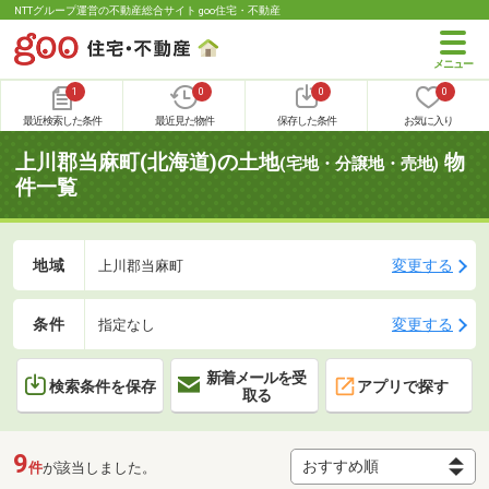
NTTグループ運営の不動産総合サイト goo住宅・不動産
1
0
0
0
最近検索した条件
最近見た物件
保存した条件
お気に入り
上川郡当麻町(北海道)の土地
物
(宅地・分譲地・売地)
件一覧
地域
変更する
上川郡当麻町
条件
変更する
指定なし
新着メールを受
検索条件を保存
アプリで探す
取る
9
件
が該当しました。