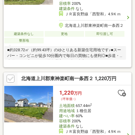
容積率
200%
建築条件
なし
ＪＲ富良野線「西聖和」4.9Ｋｍ
北海道上川郡東神楽町南一条西２
建築条件なし
更地
即引渡し可
整形地
■約328.72㎡（約99.43坪）のゆとりある新築住宅用地です♪■スー
パー・コンビニが徒歩10分圏内で毎日の買物にも便利◎■歩道・
車道ともに広々とした道路環境で、車の出入りもしやすそうです
♪■周辺は新しい住宅も見られる落ち着いた住環境！子育て世帯に
もおすすめです◎■現地は開放感があり、建物配置や外構計画も
北海道上川郡東神楽町南一条西２ 1,220万円
イメージしやすい土地です♪■駐車スペースやお庭も計画しやす
く、家族の暮らしに合わせた住まいづくりにおすすめ◎※本物件
は263-8の土地を2区画に分けての販売となります。お気軽にお問
1,220
万円
い合わせください♪（TEL:011-790-8100）
（坪単価:-）
2
土地面積
657.44m
用途地域
１種住居
建ぺい率
60%
容積率
200%
建築条件
なし
ＪＲ富良野線「西聖和」4.9Ｋｍ