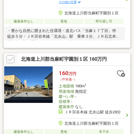
その他の交通
北海道上川郡当麻町宇園別１区
建築条件なし
更地
即引渡し可
・豊かな自然に囲まれた住環境・道北バス「当麻１７丁目」停
徒歩５分・ＪＲ宗谷本線「北永山」駅 乗車３分、ＪＲ石北本線
「当麻」駅 乗車１０分・国道３９号線より１本入った場所に位
置し利便性、視認性◎・当麻町は子育て世代や移住者の方へのサ
ポート制度あり・休日は道の駅や旭川までお出かけはいかがでし
北海道上川郡当麻町宇園別１区 160万円
ょうか
160
万円
（坪単価:-）
2
土地面積
180m
用途地域
無指定
建ぺい率
-
容積率
-
建築条件
なし
ＪＲ宗谷本線 北永山駅 徒歩28分
北海道上川郡当麻町宇園別１区
建築条件なし
更地
本下水