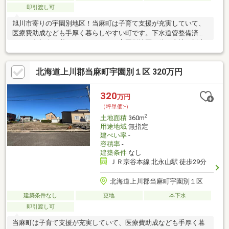
即引渡し可
旭川市寄りの宇園別地区！当麻町は子育て支援が充実していて、
医療費助成なども手厚く暮らしやすい町です。下水道管整備済み
なので負担金の必要がありません！宇園別地区で他の土地も販売
中です。ご相談ください！
北海道上川郡当麻町宇園別１区 320万円
320
万円
（坪単価:-）
2
土地面積
360m
用途地域
無指定
建ぺい率
-
容積率
-
建築条件
なし
ＪＲ宗谷本線 北永山駅 徒歩29分
北海道上川郡当麻町宇園別１区
建築条件なし
更地
本下水
即引渡し可
当麻町は子育て支援が充実していて、医療費助成なども手厚く暮