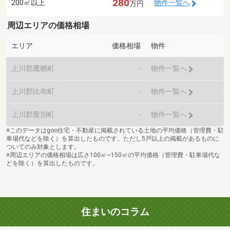
280
200㎡以上
物件一覧へ
万円
周辺エリアの価格相場
エリア
価格相場
物件
上川郡鷹栖町
-
物件一覧へ
上川郡比布町
-
物件一覧へ
上川郡愛別町
-
物件一覧へ
※このデータはgoo住宅・不動産に掲載されている土地の平均価格（管理費・駐
車場代などを除く）を算出したものです。ただし5戸以上の掲載があるものに
ついてのみ対象とします。
※周辺エリアの価格相場は広さ100㎡~150㎡の平均価格（管理費・駐車場代な
どを除く）を算出したものです。
住まいのコラム