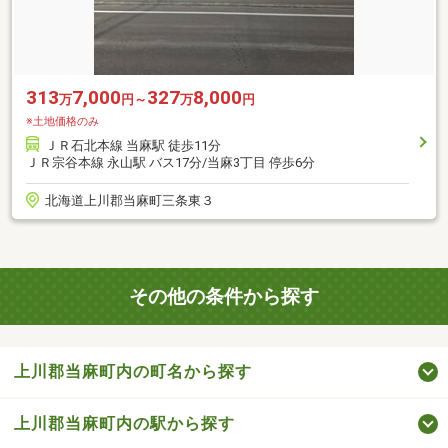
313
7,000
327
8,000
万
円～
万
円
※土地価格のみ
ＪＲ石北本線 当麻駅 徒歩11分
ＪＲ宗谷本線 永山駅 バス17分/当麻3丁目 停歩6分
北海道上川郡当麻町三条東３
その他の条件から探す
上川郡当麻町内の町名から探す
上川郡当麻町内の駅から探す