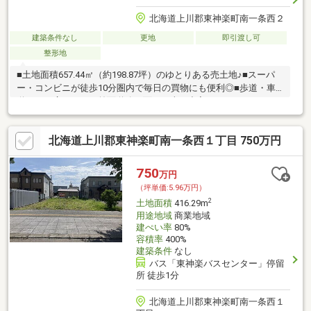
北海道上川郡東神楽町南一条西２
建築条件なし
更地
即引渡し可
整形地
■土地面積657.44㎡（約198.87坪）のゆとりある売土地♪■スーパ
ー・コンビニが徒歩10分圏内で毎日の買物にも便利◎■歩道・車
道ともに広々とした前面道路に面し、車の出入りもしやすそうで
す♪■広さを活かして駐車スペースやお庭、家庭菜園もゆったり計
画可能◎■周辺は住宅が建ち並ぶ落ち着いた住環境で、新築用地
北海道上川郡東神楽町南一条西１丁目 750万円
としておすすめ♪■平屋や二世帯住宅など、ゆとりある敷地を活か
した住まいづくりにもぴったりです！■建物配置や外構計画の自
由度も高く、理想の暮らしを形にしやすい土地です◎お気軽にお
750
万円
問い合わせください♪（TEL:011-790-8100）
（坪単価:5.96万円）
2
土地面積
416.29m
用途地域
商業地域
建ぺい率
80%
容積率
400%
建築条件
なし
バス「東神楽バスセンター」停留
所 徒歩1分
北海道上川郡東神楽町南一条西１