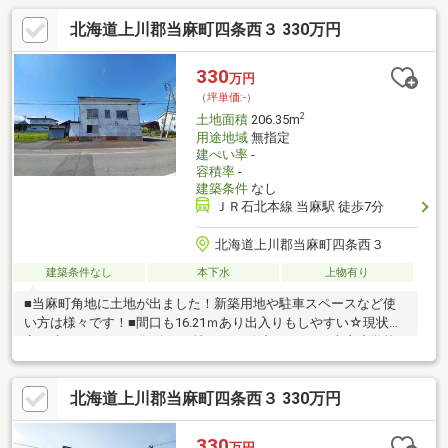
北海道上川郡当麻町四条西３ 330万円
330
万円
（坪単価:-）
2
土地面積
206.35m
用途地域
無指定
建ぺい率
-
容積率
-
建築条件
なし
ＪＲ石北本線 当麻駅 徒歩7分
北海道上川郡当麻町四条西３
建築条件なし
本下水
上物有り
■当麻町角地に土地が出ました！新築用地や駐車スペースなど使
い方は様々です！■間口も16.21ｍあり出入りもしやすい☆現状お
家が建っていますが解体し更地にてお引渡しです。■当麻小学校
と中学校は900ｍ以内にあるためお子様がいらっしゃる方にもお
すすめです。■ホクレンショップまで徒歩6分でお買い物にも便利
北海道上川郡当麻町四条西３ 330万円
です。お気軽にお問合せくださいませ☆担当：星（ホシ）080-
9007-8088
330
万円