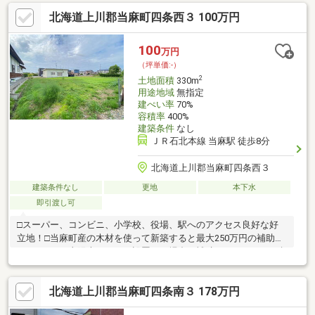
北海道上川郡当麻町四条西３ 100万円
100
万円
（坪単価:-）
2
土地面積
330m
用途地域
無指定
建ぺい率
70%
容積率
400%
建築条件
なし
ＪＲ石北本線 当麻駅 徒歩8分
北海道上川郡当麻町四条西３
建築条件なし
更地
本下水
即引渡し可
□スーパー、コンビニ、小学校、役場、駅へのアクセス良好な好
立地！□当麻町産の木材を使って新築すると最大250万円の補助が
あります！□太陽光パネルを設置する場合、補助があります！□融
雪槽やロードヒーティングを設置する場合、補助があります！□
中学生以下の医療費が無料など、充実した子育て支援がありま
北海道上川郡当麻町四条南３ 178万円
す！□不整形地のため購入しやすい金額にしました！