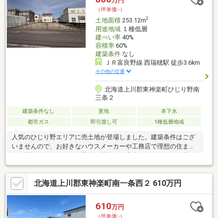
万円
㎡ですお気軽にお問い合わせください♪（TEL:011-790-8100）
（坪単価:-）
2
土地面積
253.12m
用途地域
１種低層
建ぺい率
40%
容積率
60%
建築条件
なし
ＪＲ富良野線 西瑞穂駅 徒歩3.6km
その他の交通
北海道上川郡東神楽町ひじり野南
三条２
建築条件なし
更地
本下水
都市ガス
即引渡し可
1種低層地域
人気のひじり野エリアに売土地が登場しました。建築条件はござ
いませんので、お好きなハウスメーカーや工務店で理想の住まい
をご計画いただけます。周辺は閑静な住宅街となっており、落ち
着いた住環境が魅力です。また、小学校・公園・スーパー（ベス
トム）が徒歩10分圏内に揃っているため、子育て世帯にもおすす
北海道上川郡東神楽町南一条西２ 610万円
めの立地です。毎日のお買い物やお子様の通学にも便利で、快適
な暮らしを実現できます。住宅用地をお探しの方はぜひご検討く
ださい。固定資産税額は現在確認中です。
610
万円
（坪単価:-）