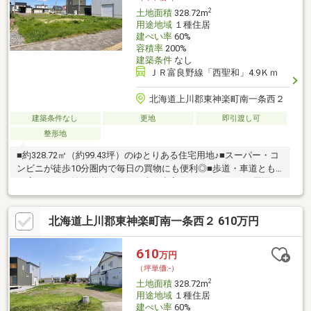
2
土地面積
328.72m
用途地域
１種住居
建ぺい率
60%
容積率
200%
建築条件
なし
ＪＲ富良野線「西聖和」4.9Ｋｍ
北海道上川郡東神楽町南一条西２
建築条件なし
更地
即引渡し可
整形地
■約328.72㎡（約99.43坪）のゆとりある住宅用地♪■スーパー・コ
ンビニが徒歩10分圏内で毎日の買物にも便利◎■歩道・車道とも
に広々とした前面道路に面し、車の出入りもやすいです♪■周辺は
住宅が建ち並ぶ落ち着いた住環境！新築用地としておすすめです
◎■広さを活かして駐車スペースやお庭も計画しやすく、家族の
北海道上川郡東神楽町南一条西２ 610万円
暮らしに合わせた住まいづくりが可能♪■東神楽町中心部にも近
く、利便性と落ち着いた住環境が魅力の土地です◎※本物件は263-
8の土地を2区画に分けての販売となります。お気軽にお問い合わ
610
万円
せください♪（TEL:011-790-8100）
（坪単価:-）
2
土地面積
328.72m
用途地域
１種住居
建ぺい率
60%