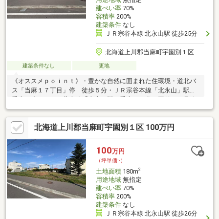
建ぺい率
70%
容積率
200%
建築条件
なし
ＪＲ宗谷本線 北永山駅 徒歩25分
北海道上川郡当麻町宇園別１区
建築条件なし
更地
《オススメｐｏｉｎｔ》・豊かな自然に囲まれた住環境・道北バ
ス「当麻１７丁目」停 徒歩５分・ＪＲ宗谷本線「北永山」駅
乗車３分、ＪＲ石北本線「当麻」駅 乗車１０分・国道３９号線
より１本入った場所に位置し利便性、視認性◎・当麻町は子育て
世代や移住者の方へのサポート制度あり・休日は道の駅や旭川ま
北海道上川郡当麻町宇園別１区 100万円
でお出かけはいかがでしょうか！～～～～～お気軽にお問合せく
ださい～～～～～
100
万円
（坪単価:-）
2
土地面積
180m
用途地域
無指定
建ぺい率
70%
容積率
200%
建築条件
なし
ＪＲ宗谷本線 北永山駅 徒歩26分