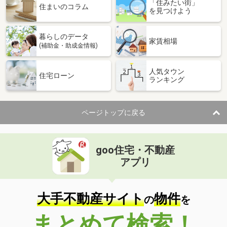
「住みたい街」
住まいのコラム
を見つけよう
暮らしのデータ
家賃相場
(補助金・助成金情報)
人気タウン
住宅ローン
ランキング
ページトップに戻る
goo住宅・不動産
アプリ
大手不動産サイト
物件
の
を
まとめて検索！