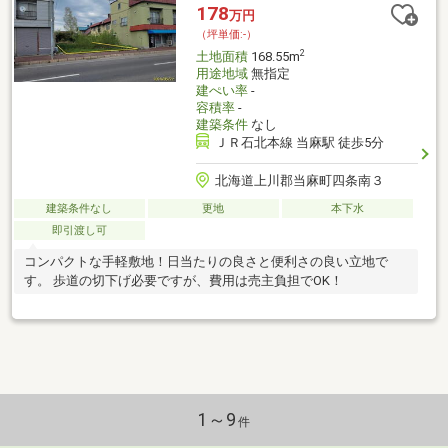
178
万円
（坪単価:-）
2
土地面積
168.55m
用途地域
無指定
建ぺい率
-
容積率
-
建築条件
なし
ＪＲ石北本線 当麻駅 徒歩5分
北海道上川郡当麻町四条南３
建築条件なし
更地
本下水
即引渡し可
コンパクトな手軽敷地！日当たりの良さと便利さの良い立地で
す。 歩道の切下げ必要ですが、費用は売主負担でOK！
1～9
件