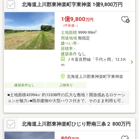
北海道上川郡東神楽町字東神楽 1億9,800万円
1億9,800
万円
（坪単価:-）
2
土地面積
9999.99m
用途地域
無指定
建ぺい率
-
容積率
-
建築条件
なし
ＪＲ富良野線「千代ヶ岡」12.3Ｋ
ｍ
北海道上川郡東神楽町字東神楽
建築条件なし
上物有り
■土地面積43994㎡ 約13308坪の広大な敷地！開放感あるロケーシ
ョンが魅力♪■既存建物や大型ハウス付きで、そのまま利用も可
能！現況活用はもちろん、更地渡しも相談可◎■事業用地・資材
置場・農業関連施設・レジャー関連用地など多用途に検討できま
す♪■隣接するひがしかぐら森林公園パークゴルフ場や、近くのひ
北海道上川郡東神楽町ひじり野南三条２ 800万円
がしかぐら森林公園も魅力！■遊水池沿いの道路環境もあり、緑
と水辺を感じる自然豊かな立地です♪※SUUMOの土地面積欄は
9999.99㎡までの表示となりますが、実際の土地面積は合計43994
800