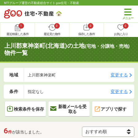
NTTグループ運営の不動産総合サイト goo住宅・不動産
1
0
0
0
最近検索した条件
最近見た物件
保存した条件
お気に入り
上川郡東神楽町(北海道)の土地
(宅地・分譲地・売地)
物件一覧
地域
変更する
上川郡東神楽町
条件
変更する
指定なし
新着メールを受
検索条件を保存
アプリで探す
取る
6
件
が該当しました。