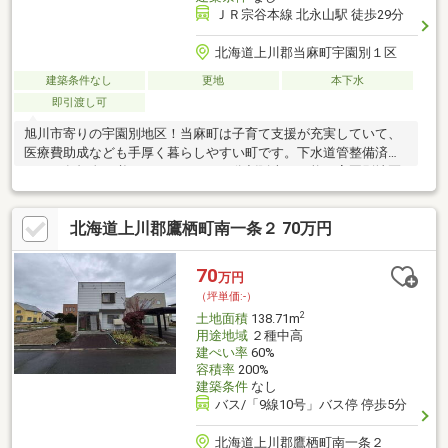
ＪＲ宗谷本線 北永山駅 徒歩29分
北海道上川郡当麻町宇園別１区
建築条件なし
更地
本下水
即引渡し可
旭川市寄りの宇園別地区！当麻町は子育て支援が充実していて、
医療費助成なども手厚く暮らしやすい町です。下水道管整備済み
なので負担金の必要がありません！分割販売も可能！宇園別地区
で他の土地も販売中です。ご相談ください！
北海道上川郡鷹栖町南一条２ 70万円
70
万円
（坪単価:-）
2
土地面積
138.71m
用途地域
２種中高
建ぺい率
60%
容積率
200%
建築条件
なし
バス/「9線10号」バス停 停歩5分
北海道上川郡鷹栖町南一条２