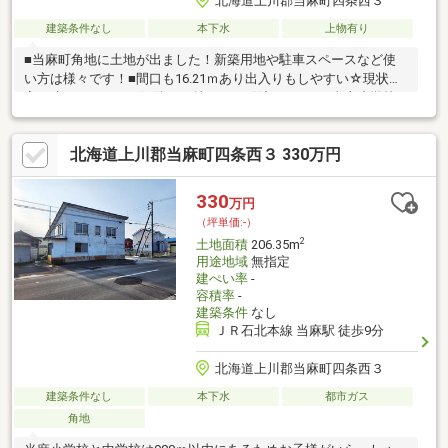
北海道上川郡当麻町四条西３
建築条件なし
本下水
上物有り
■当麻町角地に土地が出ました！新築用地や駐車スペースなど使
い方は様々です！■間口も16.21ｍあり出入りもしやすい☆現状お
家が建っていますが解体し更地にてお引渡しです。■当麻小学校
と中学校は900ｍ以内にあるためお子様がいらっしゃる方にもお
すすめです。■ホクレンショップまで徒歩6分でお買い物にも便利
北海道上川郡当麻町四条西３ 330万円
です。お気軽にお問合せくださいませ☆担当：星（ホシ）080-
9007-8088
330
万円
（坪単価:-）
2
土地面積
206.35m
用途地域
無指定
建ぺい率
-
容積率
-
建築条件
なし
ＪＲ石北本線 当麻駅 徒歩9分
北海道上川郡当麻町四条西３
建築条件なし
本下水
都市ガス
角地