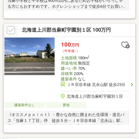
当麻小学校と中学校は900ｍ以内にあるためお子様がいらっしゃ
る方にもおすすめです。ホクレンショップまで徒歩6分でお買い物
にも便利です。お気軽にお問合せください
北海道上川郡当麻町宇園別１区 100万円
100
万円
（坪単価:-）
2
土地面積
180m
用途地域
無指定
建ぺい率
70%
容積率
200%
建築条件
なし
ＪＲ宗谷本線 北永山駅 徒歩25分
北海道上川郡当麻町宇園別１区
建築条件なし
更地
《オススメｐｏｉｎｔ》・豊かな自然に囲まれた住環境・道北バ
ス「当麻１７丁目」停 徒歩５分・ＪＲ宗谷本線「北永山」駅
乗車３分、ＪＲ石北本線「当麻」駅 乗車１０分・国道３９号線
より１本入った場所に位置し利便性、視認性◎・当麻町は子育て
世代や移住者の方へのサポート制度あり・休日は道の駅や旭川ま