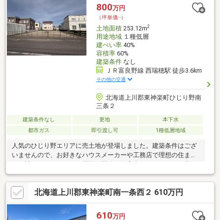
9999.99㎡までの表示となりますが、実際の土地面積は合計43994
800
万円
㎡ですお気軽にお問い合わせください♪（TEL:011-790-8100）
（坪単価:-）
2
土地面積
253.12m
用途地域
１種低層
建ぺい率
40%
容積率
60%
建築条件
なし
ＪＲ富良野線 西瑞穂駅 徒歩3.6km
その他の交通
北海道上川郡東神楽町ひじり野南
三条２
建築条件なし
更地
本下水
都市ガス
即引渡し可
1種低層地域
人気のひじり野エリアに売土地が登場しました。建築条件はござ
いませんので、お好きなハウスメーカーや工務店で理想の住まい
をご計画いただけます。周辺は閑静な住宅街となっており、落ち
着いた住環境が魅力です。また、小学校・公園・スーパー（ベス
トム）が徒歩10分圏内に揃っているため、子育て世帯にもおすす
北海道上川郡東神楽町南一条西２ 610万円
めの立地です。毎日のお買い物やお子様の通学にも便利で、快適
な暮らしを実現できます。住宅用地をお探しの方はぜひご検討く
ださい。固定資産税額は現在確認中です。
610
万円