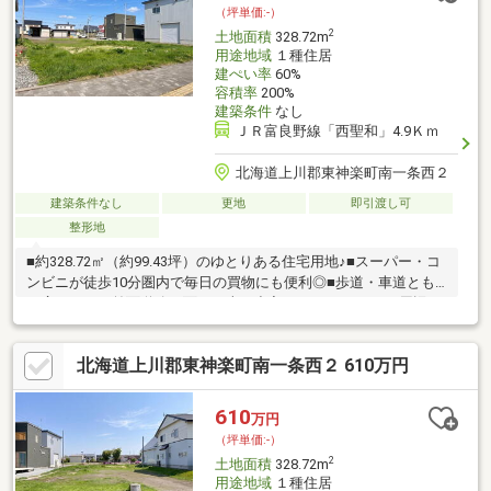
（坪単価:-）
2
土地面積
328.72m
用途地域
１種住居
建ぺい率
60%
容積率
200%
建築条件
なし
ＪＲ富良野線「西聖和」4.9Ｋｍ
北海道上川郡東神楽町南一条西２
建築条件なし
更地
即引渡し可
整形地
■約328.72㎡（約99.43坪）のゆとりある住宅用地♪■スーパー・コ
ンビニが徒歩10分圏内で毎日の買物にも便利◎■歩道・車道とも
に広々とした前面道路に面し、車の出入りもやすいです♪■周辺は
住宅が建ち並ぶ落ち着いた住環境！新築用地としておすすめです
◎■広さを活かして駐車スペースやお庭も計画しやすく、家族の
北海道上川郡東神楽町南一条西２ 610万円
暮らしに合わせた住まいづくりが可能♪■東神楽町中心部にも近
く、利便性と落ち着いた住環境が魅力の土地です◎※本物件は263-
8の土地を2区画に分けての販売となります。お気軽にお問い合わ
610
万円
せください♪（TEL:011-790-8100）
（坪単価:-）
2
土地面積
328.72m
用途地域
１種住居