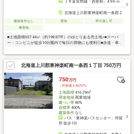
ＪＲ富良野線「西聖和」4.9Ｋｍ
北海道上川郡東神楽町南一条西２
建築条件なし
更地
即引渡し可
整形地
■土地面積657.44㎡（約198.87坪）のゆとりある売土地♪■スーパ
ー・コンビニが徒歩10分圏内で毎日の買物にも便利◎■歩道・車
道ともに広々とした前面道路に面し、車の出入りもしやすそうで
す♪■広さを活かして駐車スペースやお庭、家庭菜園もゆったり計
画可能◎■周辺は住宅が建ち並ぶ落ち着いた住環境で、新築用地
北海道上川郡東神楽町南一条西１丁目 750万円
としておすすめ♪■平屋や二世帯住宅など、ゆとりある敷地を活か
した住まいづくりにもぴったりです！■建物配置や外構計画の自
由度も高く、理想の暮らしを形にしやすい土地です◎お気軽にお
750
万円
問い合わせください♪（TEL:011-790-8100）
（坪単価:5.96万円）
2
土地面積
416.29m
用途地域
商業地域
建ぺい率
80%
容積率
400%
建築条件
なし
バス「東神楽バスセンター」停留
所 徒歩1分