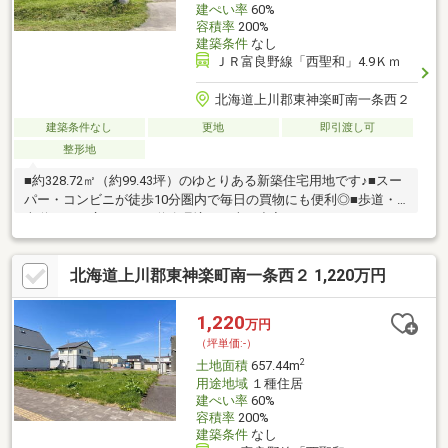
建ぺい率
60%
容積率
200%
建築条件
なし
ＪＲ富良野線「西聖和」4.9Ｋｍ
北海道上川郡東神楽町南一条西２
建築条件なし
更地
即引渡し可
整形地
■約328.72㎡（約99.43坪）のゆとりある新築住宅用地です♪■スー
パー・コンビニが徒歩10分圏内で毎日の買物にも便利◎■歩道・
車道ともに広々とした道路環境で、車の出入りもしやすそうです
♪■周辺は新しい住宅も見られる落ち着いた住環境！子育て世帯に
もおすすめです◎■現地は開放感があり、建物配置や外構計画も
北海道上川郡東神楽町南一条西２ 1,220万円
イメージしやすい土地です♪■駐車スペースやお庭も計画しやす
く、家族の暮らしに合わせた住まいづくりにおすすめ◎※本物件
は263-8の土地を2区画に分けての販売となります。お気軽にお問
1,220
万円
い合わせください♪（TEL:011-790-8100）
（坪単価:-）
2
土地面積
657.44m
用途地域
１種住居
建ぺい率
60%
容積率
200%
建築条件
なし