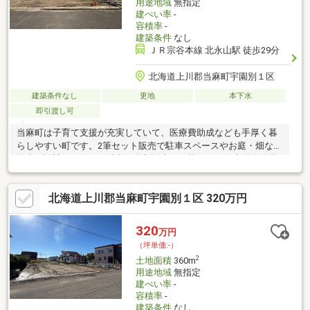
用途地域
無指定
建ぺい率
-
容積率
-
建築条件
なし
ＪＲ宗谷本線 北永山駅 徒歩29分
北海道上川郡当麻町宇園別１区
建築条件なし
更地
本下水
即引渡し可
当麻町は子育て支援が充実していて、医療費助成なども手厚く暮
らしやすい町です。2筆セット販売で駐車スペースやお庭・畑など
自由に設計できるのが魅力！分割販売も可能です。下水道管整備
済みなので負担金の必要がありません！宇園別地区で他の土地も
販売中です。ご相談ください！
北海道上川郡当麻町宇園別１区 320万円
320
万円
（坪単価:-）
2
土地面積
360m
用途地域
無指定
建ぺい率
-
容積率
-
建築条件
なし