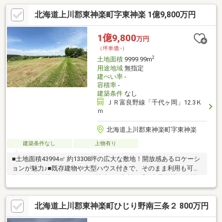
北海道上川郡東神楽町字東神楽 1億9,800万円
1億9,800
万円
（坪単価:-）
2
土地面積
9999.99m
用途地域
無指定
建ぺい率
-
容積率
-
建築条件
なし
ＪＲ富良野線「千代ヶ岡」12.3Ｋ
ｍ
北海道上川郡東神楽町字東神楽
建築条件なし
上物有り
■土地面積43994㎡ 約13308坪の広大な敷地！開放感あるロケーシ
ョンが魅力♪■既存建物や大型ハウス付きで、そのまま利用も可
能！現況活用はもちろん、更地渡しも相談可◎■事業用地・資材
置場・農業関連施設・レジャー関連用地など多用途に検討できま
す♪■隣接するひがしかぐら森林公園パークゴルフ場や、近くのひ
北海道上川郡東神楽町ひじり野南三条２ 800万円
がしかぐら森林公園も魅力！■遊水池沿いの道路環境もあり、緑
と水辺を感じる自然豊かな立地です♪※SUUMOの土地面積欄は