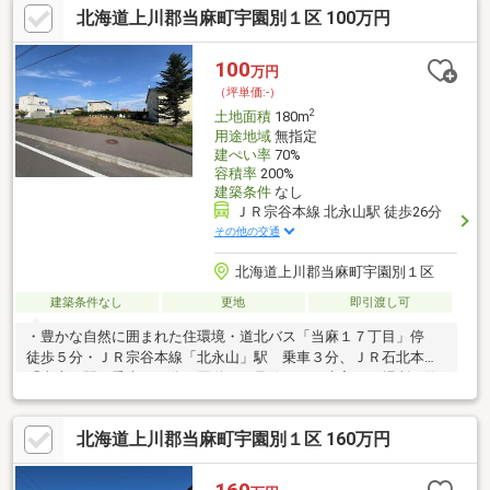
北海道上川郡当麻町宇園別１区 100万円
でお出かけはいかがでしょうか！～～～～～お気軽にお問合せく
ださい～～～～～
100
万円
（坪単価:-）
2
土地面積
180m
用途地域
無指定
建ぺい率
70%
容積率
200%
建築条件
なし
ＪＲ宗谷本線 北永山駅 徒歩26分
その他の交通
北海道上川郡当麻町宇園別１区
建築条件なし
更地
即引渡し可
・豊かな自然に囲まれた住環境・道北バス「当麻１７丁目」停
徒歩５分・ＪＲ宗谷本線「北永山」駅 乗車３分、ＪＲ石北本線
「当麻」駅 乗車１０分・国道３９号線より１本入った場所に位
置し利便性、視認性◎・当麻町は子育て世代や移住者の方へのサ
ポート制度あり・休日は道の駅や旭川までお出かけはいかがでし
北海道上川郡当麻町宇園別１区 160万円
ょうか