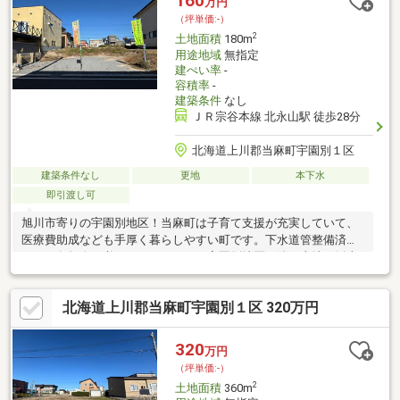
160
万円
（坪単価:-）
2
土地面積
180m
用途地域
無指定
建ぺい率
-
容積率
-
建築条件
なし
ＪＲ宗谷本線 北永山駅 徒歩28分
北海道上川郡当麻町宇園別１区
建築条件なし
更地
本下水
即引渡し可
旭川市寄りの宇園別地区！当麻町は子育て支援が充実していて、
医療費助成なども手厚く暮らしやすい町です。下水道管整備済み
なので負担金の必要がありません！宇園別地区で他の土地も販売
中です。ご相談ください！
北海道上川郡当麻町宇園別１区 320万円
320
万円
（坪単価:-）
2
土地面積
360m