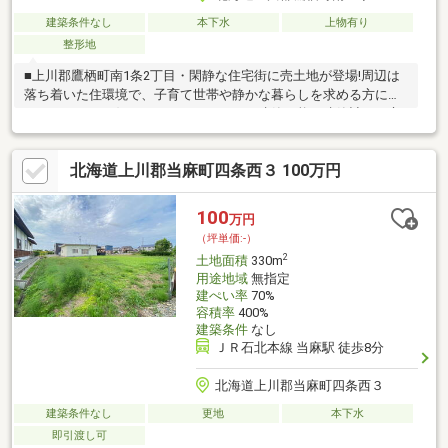
建築条件なし
本下水
上物有り
整形地
■上川郡鷹栖町南1条2丁目・閑静な住宅街に売土地が登場!周辺は
落ち着いた住環境で、子育て世帯や静かな暮らしを求める方にお
すすめです。お好きなハウスメーカーで建築可能。建築計画が立
てやすい整った街並みです。■ツルハドラッグ徒歩7分、役場徒歩
8分、スポーツ公園徒歩1分、鷹栖小学校徒歩10分。 日常の便利さ
北海道上川郡当麻町四条西３ 100万円
と子育て環境の整った立地です。■古家付き現状渡し(解体は買主
負担)ですが、解体費用分をあらかじめ価格に反映しています。■
当該住宅は現状下水道未接続となっており、今後接続を希望され
100
万円
る場合は「下水道受益者負担金(所有の土地1㎡あたり380円)」が
（坪単価:-）
発生します。
2
土地面積
330m
用途地域
無指定
建ぺい率
70%
容積率
400%
建築条件
なし
ＪＲ石北本線 当麻駅 徒歩8分
北海道上川郡当麻町四条西３
建築条件なし
更地
本下水
即引渡し可