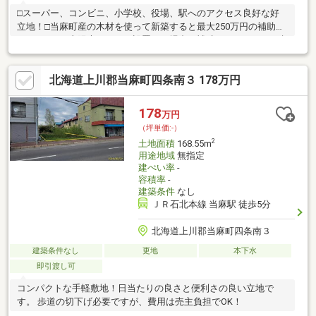
□スーパー、コンビニ、小学校、役場、駅へのアクセス良好な好
立地！□当麻町産の木材を使って新築すると最大250万円の補助が
あります！□太陽光パネルを設置する場合、補助があります！□融
雪槽やロードヒーティングを設置する場合、補助があります！□
中学生以下の医療費が無料など、充実した子育て支援がありま
北海道上川郡当麻町四条南３ 178万円
す！□不整形地のため購入しやすい金額にしました！
178
万円
（坪単価:-）
2
土地面積
168.55m
用途地域
無指定
建ぺい率
-
容積率
-
建築条件
なし
ＪＲ石北本線 当麻駅 徒歩5分
北海道上川郡当麻町四条南３
建築条件なし
更地
本下水
即引渡し可
コンパクトな手軽敷地！日当たりの良さと便利さの良い立地で
す。 歩道の切下げ必要ですが、費用は売主負担でOK！