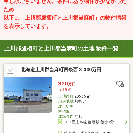
申し訳ございません。条件にあう物件が少なかった
ため
以下は「上川郡鷹栖町と上川郡当麻町」の物件情報
を表示しています。
上川郡鷹栖町と上川郡当麻町の土地 物件一覧
北海道上川郡当麻町四条西３ 330万円
330
万円
（坪単価:-）
2
土地面積
206.35m
用途地域
無指定
建ぺい率
-
容積率
-
建築条件
なし
ＪＲ石北本線 当麻駅 徒歩7分